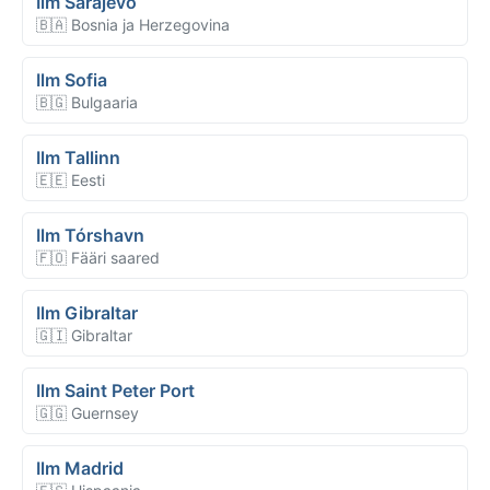
Ilm Sarajevo
🇧🇦 Bosnia ja Herzegovina
Ilm Sofia
🇧🇬 Bulgaaria
Ilm Tallinn
🇪🇪 Eesti
Ilm Tórshavn
🇫🇴 Fääri saared
Ilm Gibraltar
🇬🇮 Gibraltar
Ilm Saint Peter Port
🇬🇬 Guernsey
Ilm Madrid