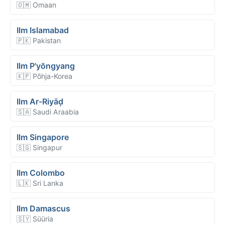
🇴🇲 Omaan
Ilm Islamabad
🇵🇰 Pakistan
Ilm P'yŏngyang
🇰🇵 Põhja-Korea
Ilm Ar-Riyāḑ
🇸🇦 Saudi Araabia
Ilm Singapore
🇸🇬 Singapur
Ilm Colombo
🇱🇰 Sri Lanka
Ilm Damascus
🇸🇾 Süüria