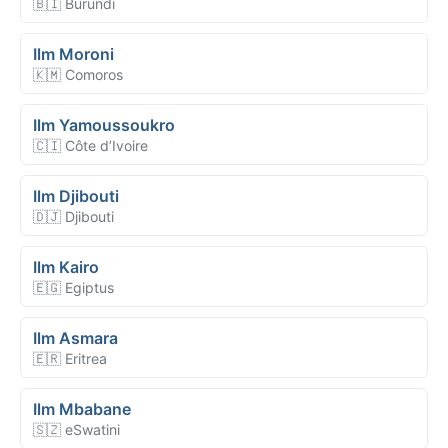
🇧🇮 Burundi
Ilm Moroni
🇰🇲 Comoros
Ilm Yamoussoukro
🇨🇮 Côte d’Ivoire
Ilm Djibouti
🇩🇯 Djibouti
Ilm Kairo
🇪🇬 Egiptus
Ilm Asmara
🇪🇷 Eritrea
Ilm Mbabane
🇸🇿 eSwatini