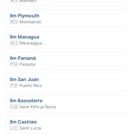
🇲🇽 Mehhiko
Ilm Plymouth
🇲🇸 Montserrat
Ilm Managua
🇳🇮 Nikaraagua
Ilm Panamá
🇵🇦 Panama
Ilm San Juan
🇵🇷 Puerto Rico
Ilm Basseterre
🇰🇳 Saint Kitts ja Nevis
Ilm Castries
🇱🇨 Saint Lucia