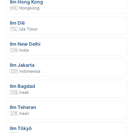
Ilm Hong Kong
🇭🇰 Hongkong
Ilm Dili
🇹🇱 Ida Timor
Ilm New Delhi
🇮🇳 India
Ilm Jakarta
🇮🇩 Indoneesia
Ilm Bagdad
🇮🇶 Iraak
Ilm Teheran
🇮🇷 Iraan
Ilm Tōkyō