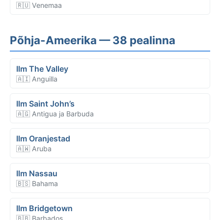
🇷🇺 Venemaa
Põhja-Ameerika — 38 pealinna
Ilm The Valley
🇦🇮 Anguilla
Ilm Saint John’s
🇦🇬 Antigua ja Barbuda
Ilm Oranjestad
🇦🇼 Aruba
Ilm Nassau
🇧🇸 Bahama
Ilm Bridgetown
🇧🇧 Barbados