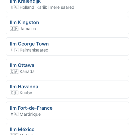
Ilm Kralendijk
🇧🇶 Hollandi Kariibi mere saared
Ilm Kingston
🇯🇲 Jamaica
Ilm George Town
🇰🇾 Kaimanisaared
Ilm Ottawa
🇨🇦 Kanada
Ilm Havanna
🇨🇺 Kuuba
Ilm Fort-de-France
🇲🇶 Martinique
Ilm México