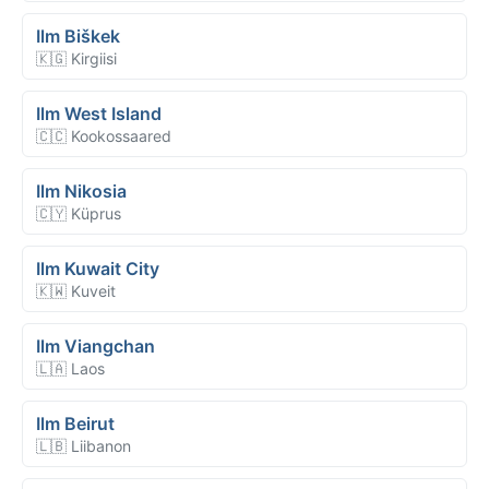
Ilm Biškek
🇰🇬 Kirgiisi
Ilm West Island
🇨🇨 Kookossaared
Ilm Nikosia
🇨🇾 Küprus
Ilm Kuwait City
🇰🇼 Kuveit
Ilm Viangchan
🇱🇦 Laos
Ilm Beirut
🇱🇧 Liibanon