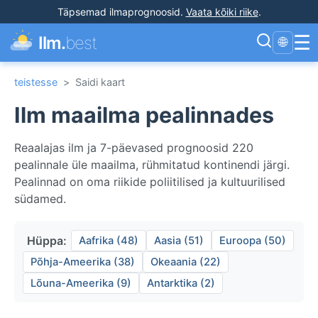
Täpsemad ilmaprognoosid
.
Vaata kõiki riike
.
☰
Ilm.
best
🌐
teistesse
>
Saidi kaart
Ilm maailma pealinnades
Reaalajas ilm ja 7-päevased prognoosid 220
pealinnale üle maailma, rühmitatud kontinendi järgi.
Pealinnad on oma riikide poliitilised ja kultuurilised
südamed.
Hüppa:
Aafrika (48)
Aasia (51)
Euroopa (50)
Põhja-Ameerika (38)
Okeaania (22)
Lõuna-Ameerika (9)
Antarktika (2)