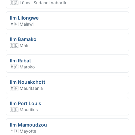
🇸🇸 Lõuna-Sudaani Vabariik
Ilm Lilongwe
🇲🇼 Malawi
Ilm Bamako
🇲🇱 Mali
Ilm Rabat
🇲🇦 Maroko
Ilm Nouakchott
🇲🇷 Mauritaania
Ilm Port Louis
🇲🇺 Mauritius
Ilm Mamoudzou
🇾🇹 Mayotte