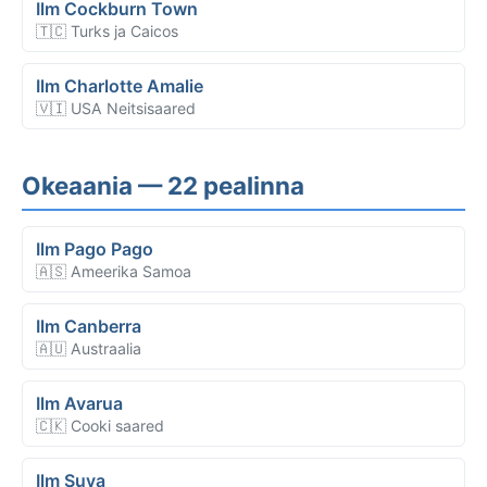
Ilm Cockburn Town
🇹🇨 Turks ja Caicos
Ilm Charlotte Amalie
🇻🇮 USA Neitsisaared
Okeaania — 22 pealinna
Ilm Pago Pago
🇦🇸 Ameerika Samoa
Ilm Canberra
🇦🇺 Austraalia
Ilm Avarua
🇨🇰 Cooki saared
Ilm Suva