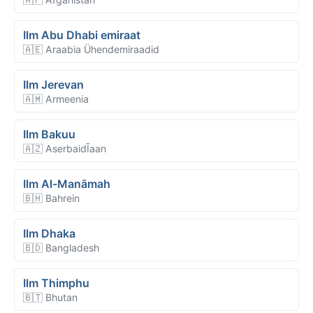
Ilm Abu Dhabi emiraat
🇦🇪 Araabia Ühendemiraadid
Ilm Jerevan
🇦🇲 Armeenia
Ilm Bakuu
🇦🇿 AserbaidĪaan
Ilm Al-Manāmah
🇧🇭 Bahrein
Ilm Dhaka
🇧🇩 Bangladesh
Ilm Thimphu
🇧🇹 Bhutan