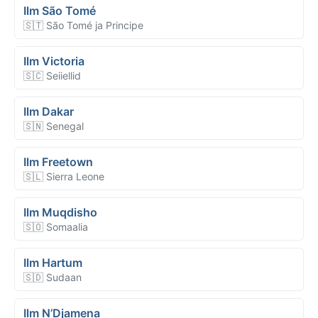
Ilm São Tomé
🇸🇹 São Tomé ja Principe
Ilm Victoria
🇸🇨 Seiiellid
Ilm Dakar
🇸🇳 Senegal
Ilm Freetown
🇸🇱 Sierra Leone
Ilm Muqdisho
🇸🇴 Somaalia
Ilm Hartum
🇸🇩 Sudaan
Ilm N’Djamena