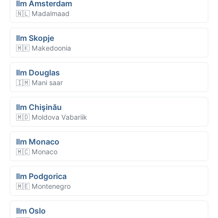
Ilm Amsterdam
🇳🇱 Madalmaad
Ilm Skopje
🇲🇰 Makedoonia
Ilm Douglas
🇮🇲 Mani saar
Ilm Chişinău
🇲🇩 Moldova Vabariik
Ilm Monaco
🇲🇨 Monaco
Ilm Podgorica
🇲🇪 Montenegro
Ilm Oslo