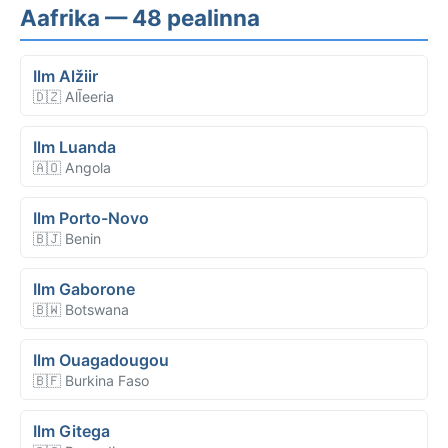
Aafrika — 48 pealinna
Ilm Alžiir
🇩🇿 AlĪeeria
Ilm Luanda
🇦🇴 Angola
Ilm Porto-Novo
🇧🇯 Benin
Ilm Gaborone
🇧🇼 Botswana
Ilm Ouagadougou
🇧🇫 Burkina Faso
Ilm Gitega