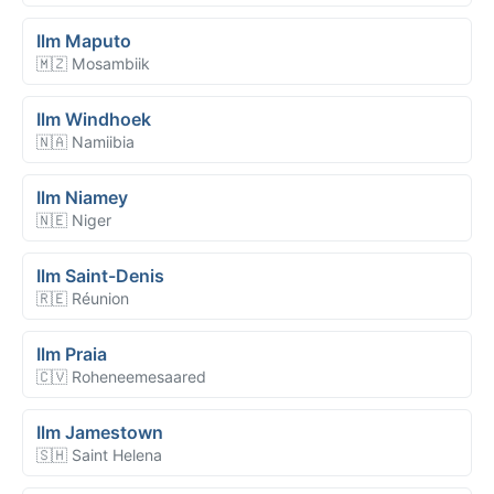
Ilm Maputo
🇲🇿 Mosambiik
Ilm Windhoek
🇳🇦 Namiibia
Ilm Niamey
🇳🇪 Niger
Ilm Saint-Denis
🇷🇪 Réunion
Ilm Praia
🇨🇻 Roheneemesaared
Ilm Jamestown
🇸🇭 Saint Helena