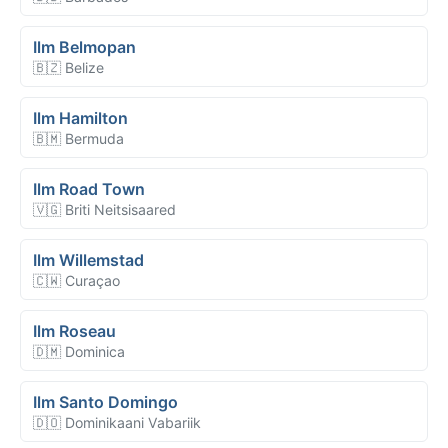
Ilm Belmopan
🇧🇿 Belize
Ilm Hamilton
🇧🇲 Bermuda
Ilm Road Town
🇻🇬 Briti Neitsisaared
Ilm Willemstad
🇨🇼 Curaçao
Ilm Roseau
🇩🇲 Dominica
Ilm Santo Domingo
🇩🇴 Dominikaani Vabariik