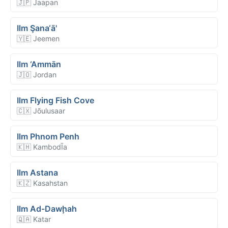
🇯🇵 Jaapan
Ilm Şana‘ā'
🇾🇪 Jeemen
Ilm ‘Ammān
🇯🇴 Jordan
Ilm Flying Fish Cove
🇨🇽 Jõulusaar
Ilm Phnom Penh
🇰🇭 KambodĪa
Ilm Astana
🇰🇿 Kasahstan
Ilm Ad-Dawḩah
🇶🇦 Katar