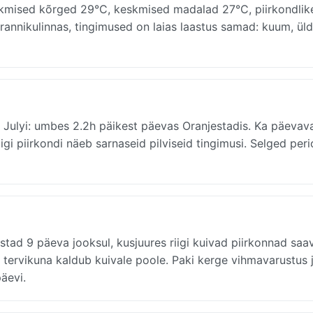
eskmised kõrged 29°C, keskmised madalad 27°C, piirkondlik
annikulinnas, tingimused on laias laastus samad: kuum, üld
i Julyi: umbes 2.2h päikest päevas Oranjestadis. Ka päevav
igi piirkondi näeb sarnaseid pilviseid tingimusi. Selged per
ad 9 päeva jooksul, kusjuures riigi kuivad piirkonnad saa
 tervikuna kaldub kuivale poole. Paki kerge vihmavarustus 
äevi.