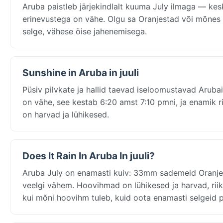
Aruba paistleb järjekindlalt kuuma July ilmaga — k
erinevustega on vähe. Olgu sa Oranjestad või mõnes r
selge, vähese öise jahenemisega.
Sunshine in Aruba in juuli
Püsiv pilvkate ja hallid taevad iseloomustavad Aruba
on vähe, see kestab 6:20 amst 7:10 pmni, ja enamik ri
on harvad ja lühikesed.
Does It Rain In Aruba In juuli?
Aruba July on enamasti kuiv: 33mm sademeid Oranjest
veelgi vähem. Hoovihmad on lühikesed ja harvad, riik
kui mõni hoovihm tuleb, kuid oota enamasti selgeid p