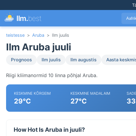
T
Ilm.
best
Aafr
teistesse
>
Aruba
>
Ilm juulis
Ilm Aruba juuli
Prognoos
Ilm juulis
Ilm augustis
Aasta keskmi
Riigi kliimanormid 10 linna põhjal Aruba.
KESKMINE KÕRGEIM
KESKMINE MADALAIM
SAD
29°C
27°C
33
How Hot Is Aruba in juuli?