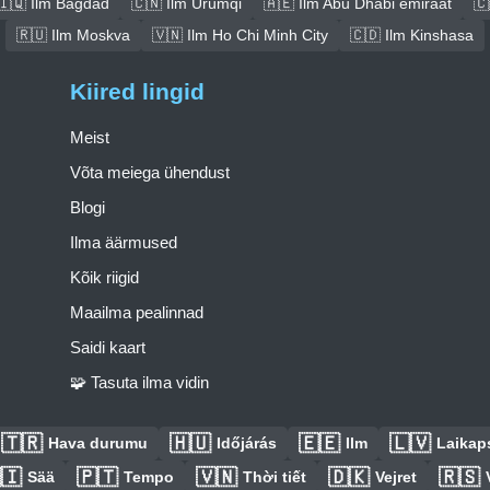
🇮🇶 Ilm Bagdad
🇨🇳 Ilm Ürümqi
🇦🇪 Ilm Abu Dhabi emiraat
🇨
🇷🇺 Ilm Moskva
🇻🇳 Ilm Ho Chi Minh City
🇨🇩 Ilm Kinshasa
Kiired lingid
Meist
Võta meiega ühendust
Blogi
Ilma äärmused
Kõik riigid
Maailma pealinnad
Saidi kaart
🧩 Tasuta ilma vidin
🇹🇷
🇭🇺
🇪🇪
🇱🇻
Hava durumu
Időjárás
Ilm
Laikaps
🇮
🇵🇹
🇻🇳
🇩🇰
🇷🇸
Sää
Tempo
Thời tiết
Vejret