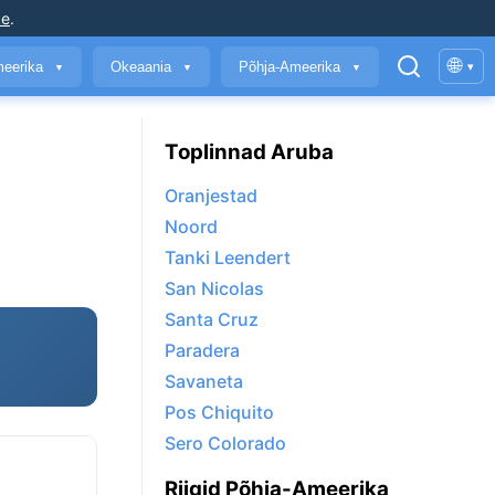
ke
.
🌐
meerika
Okeaania
Põhja-Ameerika
▾
▼
▼
▼
Toplinnad Aruba
Oranjestad
Noord
Tanki Leendert
San Nicolas
Santa Cruz
Paradera
Savaneta
Pos Chiquito
Sero Colorado
Riigid Põhja-Ameerika