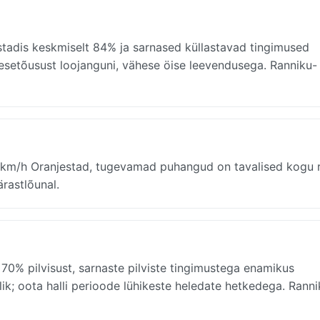
stadis keskmiselt 84% ja sarnased küllastavad tingimused
kesetõusust loojanguni, vähese öise leevendusega. Ranniku- 
km/h Oranjestad, tugevamad puhangud on tavalised kogu ri
ärastlõunal.
70% pilvisust, sarnaste pilviste tingimustega enamikus
ik; oota halli perioode lühikeste heledate hetkedega. Ranni