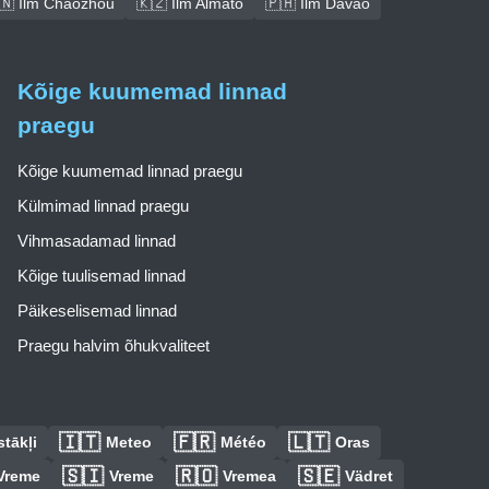
🇳 Ilm Chaozhou
🇰🇿 Ilm Almatõ
🇵🇭 Ilm Davao
Kõige kuumemad linnad
praegu
Kõige kuumemad linnad praegu
Külmimad linnad praegu
Vihmasadamad linnad
Kõige tuulisemad linnad
Päikeselisemad linnad
Praegu halvim õhukvaliteet
🇮🇹
🇫🇷
🇱🇹
tākļi
Meteo
Météo
Oras
🇸🇮
🇷🇴
🇸🇪
Vreme
Vreme
Vremea
Vädret