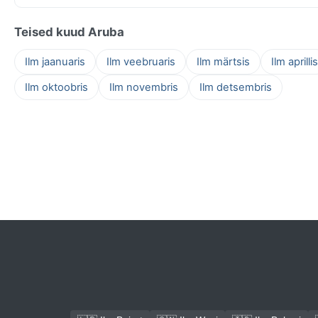
Teised kuud Aruba
Ilm jaanuaris
Ilm veebruaris
Ilm märtsis
Ilm aprillis
Ilm oktoobris
Ilm novembris
Ilm detsembris