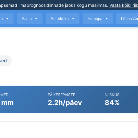
äpsemad ilmaprognoosid
linnade jaoks kogu maailmas
.
Vaata kõiki rii
ika
Aasia
Antarktika
Euroopa
Lõuna-A
▼
▼
▼
▼
sed
EMED
PÄIKESEPAISTE
NIISKUS
 mm
2.2h/päev
84%