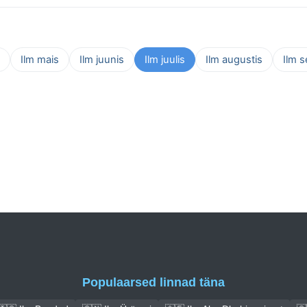
Ilm mais
Ilm juunis
Ilm juulis
Ilm augustis
Ilm 
Populaarsed linnad täna