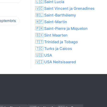
🇱🇨 Saint Lucia
🇻🇨 Saint Vincent ja Grenadines
🇧🇱 Saint-Barthélemy
septembris
🇲🇫 Saint-Martin
🇵🇲 Saint-Pierre ja Miquelon
🇸🇽 Sint Maarten
🇹🇹 Trinidad ja Tobago
🇹🇨 Turks ja Caicos
🇺🇸 USA
🇻🇮 USA Neitsisaared