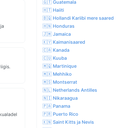
🇬🇹 Guatemala
🇭🇹 Haiiti
🇧🇶 Hollandi Kariibi mere saared
ja
🇭🇳 Honduras
🇯🇲 Jamaica
🇰🇾 Kaimanisaared
🇨🇦 Kanada
🇨🇺 Kuuba
🇲🇶 Martinique
igis.
🇲🇽 Mehhiko
🇲🇸 Montserrat
🇳🇱 Netherlands Antilles
🇳🇮 Nikaraagua
🇵🇦 Panama
🇵🇷 Puerto Rico
kualadel
🇰🇳 Saint Kitts ja Nevis