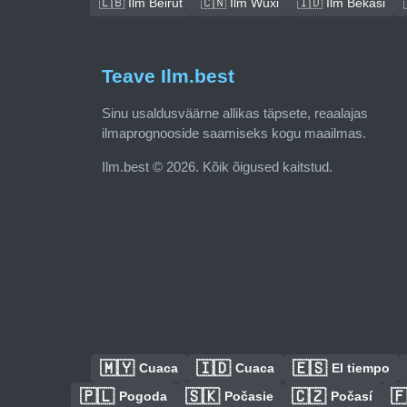
🇱🇧 Ilm Beirut
🇨🇳 Ilm Wuxi
🇮🇩 Ilm Bekasi
Teave Ilm.best
Sinu usaldusväärne allikas täpsete, reaalajas
ilmaprognooside saamiseks kogu maailmas.
Ilm.best © 2026. Kõik õigused kaitstud.
🇲🇾
🇮🇩
🇪🇸
Cuaca
Cuaca
El tiempo
🇵🇱
🇸🇰
🇨🇿

Pogoda
Počasie
Počasí