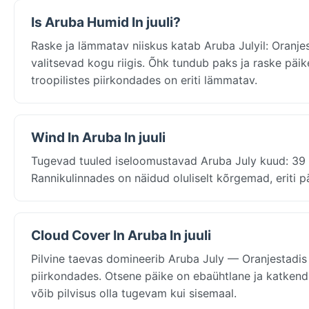
Is Aruba Humid In juuli?
Raske ja lämmatav niiskus katab Aruba Julyil: Oranje
valitsevad kogu riigis. Õhk tundub paks ja raske päi
troopilistes piirkondades on eriti lämmatav.
Wind In Aruba In juuli
Tugevad tuuled iseloomustavad Aruba July kuud: 39 
Rannikulinnades on näidud oluliselt kõrgemad, eriti p
Cloud Cover In Aruba In juuli
Pilvine taevas domineerib Aruba July — Oranjestadis 
piirkondades. Otsene päike on ebaühtlane ja katkendl
võib pilvisus olla tugevam kui sisemaal.