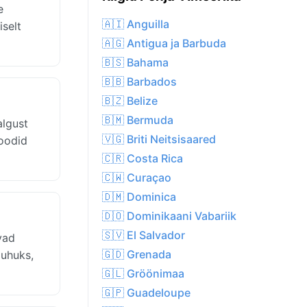
e
🇦🇮 Anguilla
iselt
🇦🇬 Antigua ja Barbuda
🇧🇸 Bahama
🇧🇧 Barbados
🇧🇿 Belize
🇧🇲 Bermuda
algust
🇻🇬 Briti Neitsisaared
ioodid
🇨🇷 Costa Rica
🇨🇼 Curaçao
🇩🇲 Dominica
🇩🇴 Dominikaani Vabariik
🇸🇻 El Salvador
vad
🇬🇩 Grenada
juhuks,
🇬🇱 Gröönimaa
🇬🇵 Guadeloupe