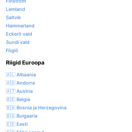
Finström
Lemland
Saltvik
Hammarland
Eckerö vald
Sundi vald
Föglö
Riigid Euroopa
🇦🇱 Albaania
🇦🇩 Andorra
🇦🇹 Austria
🇧🇪 Belgia
🇧🇦 Bosnia ja Herzegovina
🇧🇬 Bulgaaria
🇪🇪 Eesti