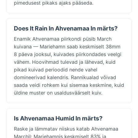
pimedusest pikaks ajaks pääseda.
Does It Rain In Ahvenamaa In märts?
Enamik Ahvenamaa piirkondi püsib March
kuivana — Mariehamn saab keskmiselt 38mm
8 päeva jooksul, kuivades piirkondades veelgi
vähem. Hoovihmad tulevad ja lähevad, kuid
pikad kuivad perioodid nende vahel
domineerivad kalendris. Rannikualad võivad
saada veidi rohkem kui sisemaa keskmine, kuid
üldine muster on usaldusväärselt kuiv.
Is Ahvenamaa Humid In märts?
Raske ja lämmatav niiskus katab Ahvenamaa
Marchil: Mariehamnis keskmiselt 83% ja