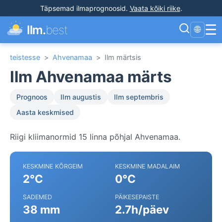
Täpsemad ilmaprognoosid
.
Vaata kõiki riike
.
☰
Ilm.
best
🌐
teistesse
>
Ahvenamaa
>
Ilm märtsis
Ilm Ahvenamaa märts
Prognoos
Ilm augustis
Ilm septembris
Aasta keskmised
Riigi kliimanormid 15 linna põhjal Ahvenamaa.
KESKMINE KÕRGEIM
KESKMINE MADALAIM
2°C
0°C
SADEMED
PÄIKESEPAISTE
38 mm
2.7h/päev