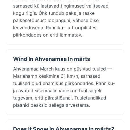
sarnased küllastavad tingimused valitsevad
kogu riigis. Õhk tundub paks ja raske
päikesetõusust loojanguni, vähese öise
leevendusega. Ranniku- ja troopilistes
piirkondades on eriti lämmatav.
Wind In Ahvenamaa In märts
Ahvenamaa March kuus on püsivad tuuled —
Mariehamn keskmine 31 km/h, sarnased
tuulised olud enamikus piirkondades. Ranniku-
ja avatud sisemaalinnades on tuul sageli
tugevam, eriti pärastlõunal. Tuuletundlikud
plaanid peaksid sellega arvestama.
Does It Snow In Ahvenamaa In märts?