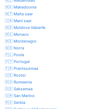
🇳🇱 Madalmaad
🇲🇰 Makedoonia
🇲🇹 Malta saar
🇮🇲 Mani saar
🇲🇩 Moldova Vabariik
🇲🇨 Monaco
🇲🇪 Montenegro
🇳🇴 Norra
🇵🇱 Poola
🇵🇹 Portugal
🇫🇷 Prantsusmaa
🇸🇪 Rootsi
🇷🇴 Rumeenia
🇩🇪 Saksamaa
🇸🇲 San Marino
🇷🇸 Serbia