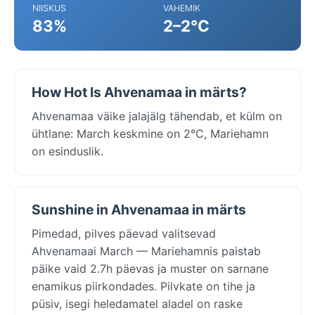
NIISKUS
VAHEMIK
83%
2–2°C
How Hot Is Ahvenamaa in märts?
Ahvenamaa väike jalajälg tähendab, et külm on
ühtlane: March keskmine on 2°C, Mariehamn
on esinduslik.
Sunshine in Ahvenamaa in märts
Pimedad, pilves päevad valitsevad
Ahvenamaai March — Mariehamnis paistab
päike vaid 2.7h päevas ja muster on sarnane
enamikus piirkondades. Pilvkate on tihe ja
püsiv, isegi heledamatel aladel on raske