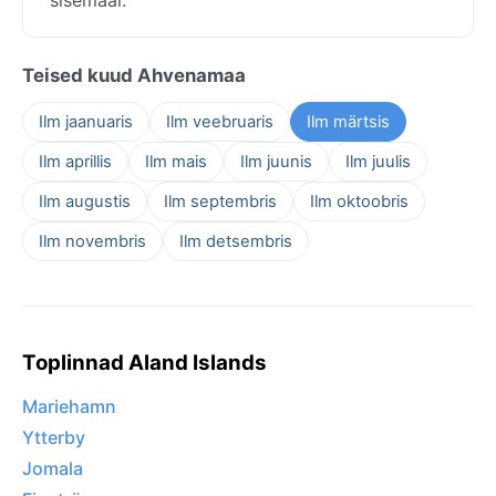
Teised kuud Ahvenamaa
Ilm jaanuaris
Ilm veebruaris
Ilm märtsis
Ilm aprillis
Ilm mais
Ilm juunis
Ilm juulis
Ilm augustis
Ilm septembris
Ilm oktoobris
Ilm novembris
Ilm detsembris
Toplinnad Aland Islands
Mariehamn
Ytterby
Jomala