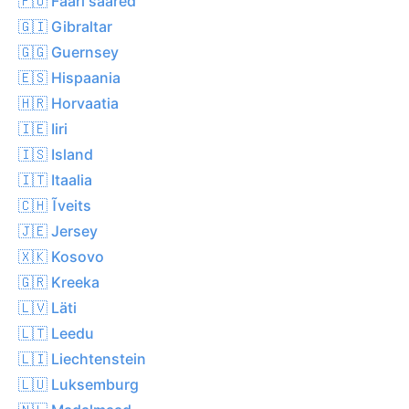
🇫🇴 Fääri saared
🇬🇮 Gibraltar
🇬🇬 Guernsey
🇪🇸 Hispaania
🇭🇷 Horvaatia
🇮🇪 Iiri
🇮🇸 Island
🇮🇹 Itaalia
🇨🇭 Ĩveits
🇯🇪 Jersey
🇽🇰 Kosovo
🇬🇷 Kreeka
🇱🇻 Läti
🇱🇹 Leedu
🇱🇮 Liechtenstein
🇱🇺 Luksemburg