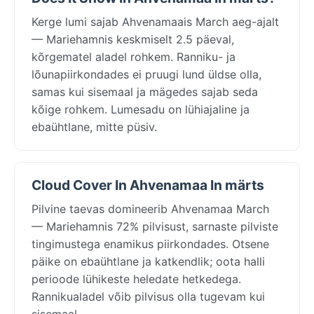
Kerge lumi sajab Ahvenamaais March aeg-ajalt
— Mariehamnis keskmiselt 2.5 päeval,
kõrgematel aladel rohkem. Ranniku- ja
lõunapiirkondades ei pruugi lund üldse olla,
samas kui sisemaal ja mägedes sajab seda
kõige rohkem. Lumesadu on lühiajaline ja
ebaühtlane, mitte püsiv.
Cloud Cover In Ahvenamaa In märts
Pilvine taevas domineerib Ahvenamaa March
— Mariehamnis 72% pilvisust, sarnaste pilviste
tingimustega enamikus piirkondades. Otsene
päike on ebaühtlane ja katkendlik; oota halli
perioode lühikeste heledate hetkedega.
Rannikualadel võib pilvisus olla tugevam kui
sisemaal.