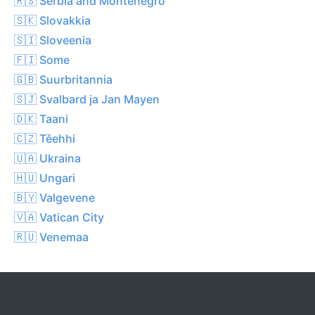
🇷🇸 Serbia and Montenegro
🇸🇰 Slovakkia
🇸🇮 Sloveenia
🇫🇮 Some
🇬🇧 Suurbritannia
🇸🇯 Svalbard ja Jan Mayen
🇩🇰 Taani
🇨🇿 Těehhi
🇺🇦 Ukraina
🇭🇺 Ungari
🇧🇾 Valgevene
🇻🇦 Vatican City
🇷🇺 Venemaa