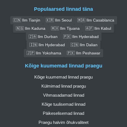
Populaarsed linnad täna
🇨🇳 Ilm Tianjin
🇰🇷 Ilm Seoul
🇲🇦 Ilm Casablanca
🇳🇬 Ilm Kaduna
🇲🇽 Ilm Tijuana
🇦🇫 Ilm Kabul
🇿🇦 Ilm Durban
🇵🇰 Ilm Hyderabad
🇮🇳 Ilm Hyderabad
🇨🇳 Ilm Dalian
🇯🇵 Ilm Yokohama
🇵🇰 Ilm Peshawar
Kõige kuumemad linnad praegu
Kõige kuumemad linnad praegu
Külmimad linnad praegu
Vihmasadamad linnad
Kõige tuulisemad linnad
Päikeselisemad linnad
Praegu halvim õhukvaliteet