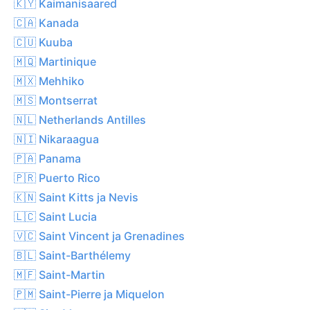
🇰🇾 Kaimanisaared
🇨🇦 Kanada
🇨🇺 Kuuba
🇲🇶 Martinique
🇲🇽 Mehhiko
🇲🇸 Montserrat
🇳🇱 Netherlands Antilles
🇳🇮 Nikaraagua
🇵🇦 Panama
🇵🇷 Puerto Rico
🇰🇳 Saint Kitts ja Nevis
🇱🇨 Saint Lucia
🇻🇨 Saint Vincent ja Grenadines
🇧🇱 Saint-Barthélemy
🇲🇫 Saint-Martin
🇵🇲 Saint-Pierre ja Miquelon