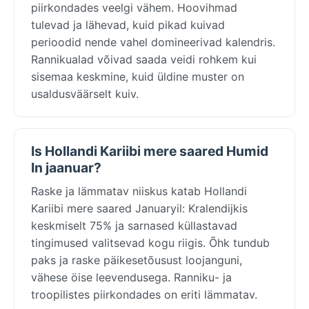
piirkondades veelgi vähem. Hoovihmad
tulevad ja lähevad, kuid pikad kuivad
perioodid nende vahel domineerivad kalendris.
Rannikualad võivad saada veidi rohkem kui
sisemaa keskmine, kuid üldine muster on
usaldusväärselt kuiv.
Is Hollandi Kariibi mere saared Humid
In jaanuar?
Raske ja lämmatav niiskus katab Hollandi
Kariibi mere saared Januaryil: Kralendijkis
keskmiselt 75% ja sarnased küllastavad
tingimused valitsevad kogu riigis. Õhk tundub
paks ja raske päikesetõusust loojanguni,
vähese öise leevendusega. Ranniku- ja
troopilistes piirkondades on eriti lämmatav.