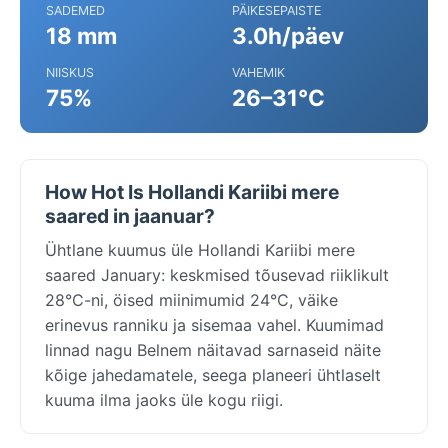
SADEMED
PÄIKESEPAISTE
18 mm
3.0h/päev
NIISKUS
VAHEMIK
75%
26–31°C
How Hot Is Hollandi Kariibi mere
saared in jaanuar?
Ühtlane kuumus üle Hollandi Kariibi mere
saared January: keskmised tõusevad riiklikult
28°C-ni, öised miinimumid 24°C, väike
erinevus ranniku ja sisemaa vahel. Kuumimad
linnad nagu Belnem näitavad sarnaseid näite
kõige jahedamatele, seega planeeri ühtlaselt
kuuma ilma jaoks üle kogu riigi.