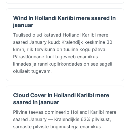
Wind In Hollandi Kariibi mere saared In
jaanuar
Tuulised olud katavad Hollandi Kariibi mere
saared January kuud: Kralendijk keskmine 30
km/h, riik tervikuna on tuuline kogu päeva.
Pärastlõunane tuul tugevneb enamikus
linnades ja rannikupiirkondades on see sageli
oluliselt tugevam.
Cloud Cover In Hollandi Kariibi mere
saared In jaanuar
Pilvine taevas domineerib Hollandi Kariibi mere
saared January — Kralendijkis 63% pilvisust,
sarnaste pilviste tingimustega enamikus