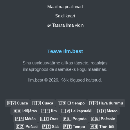
Maailma pealinnad
Saidi kaart
🧩 Tasuta ilma vidin
Teave Ilm.best
Sinu usaldusväärne allikas täpsete, reaalajas
ilmaprognooside saamiseks kogu maailmas.
Ilm.best © 2026. Kõik õigused kaitstud.
🇲🇾
🇮🇩
🇪🇸
🇹🇷
Cuaca
Cuaca
El tiempo
Hava durumu
🇭🇺
🇪🇪
🇱🇻
🇮🇹
Időjárás
Ilm
Laikapstākļi
Meteo
🇫🇷
🇱🇹
🇵🇱
🇸🇰
Météo
Oras
Pogoda
Počasie
🇨🇿
🇫🇮
🇵🇹
🇻🇳
Počasí
Sää
Tempo
Thời tiết