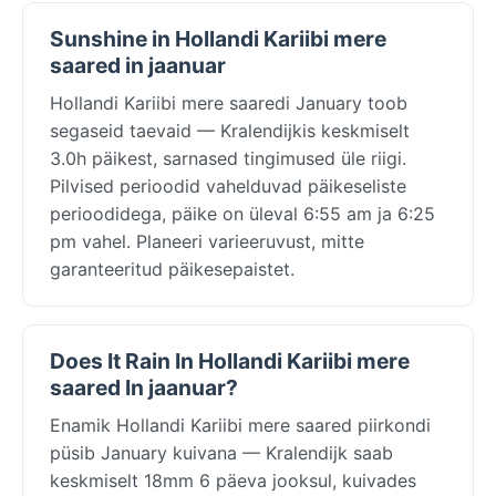
Sunshine in Hollandi Kariibi mere
saared in jaanuar
Hollandi Kariibi mere saaredi January toob
segaseid taevaid — Kralendijkis keskmiselt
3.0h päikest, sarnased tingimused üle riigi.
Pilvised perioodid vahelduvad päikeseliste
perioodidega, päike on üleval 6:55 am ja 6:25
pm vahel. Planeeri varieeruvust, mitte
garanteeritud päikesepaistet.
Does It Rain In Hollandi Kariibi mere
saared In jaanuar?
Enamik Hollandi Kariibi mere saared piirkondi
püsib January kuivana — Kralendijk saab
keskmiselt 18mm 6 päeva jooksul, kuivades