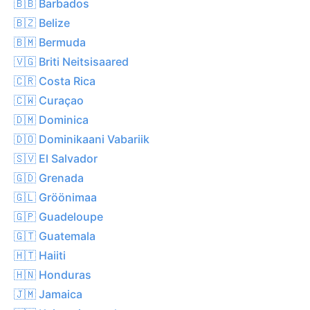
🇧🇧 Barbados
🇧🇿 Belize
🇧🇲 Bermuda
🇻🇬 Briti Neitsisaared
🇨🇷 Costa Rica
🇨🇼 Curaçao
🇩🇲 Dominica
🇩🇴 Dominikaani Vabariik
🇸🇻 El Salvador
🇬🇩 Grenada
🇬🇱 Gröönimaa
🇬🇵 Guadeloupe
🇬🇹 Guatemala
🇭🇹 Haiiti
🇭🇳 Honduras
🇯🇲 Jamaica