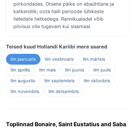
piirkondades. Otsene päike on ebaühtlane ja
katkendlik; oota halli perioode lühikeste
heledate hetkedega. Rannikualadel võib
pilvisus olla tugevam kui sisemaal.
Teised kuud Hollandi Kariibi mere saared
Ilm jaanuaris
Ilm veebruaris
Ilm märtsis
Ilm aprillis
Ilm mais
Ilm juunis
Ilm juulis
Ilm augustis
Ilm septembris
Ilm oktoobris
Ilm novembris
Ilm detsembris
Toplinnad Bonaire, Saint Eustatius and Saba