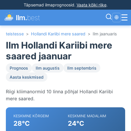
Täpsemad ilmaprognoosid
.
Vaata kõiki riike
.
☰
Ilm.
best
🌐
teistesse
>
Hollandi Kariibi mere saared
>
Ilm jaanuaris
Ilm Hollandi Kariibi mere
saared jaanuar
Prognoos
Ilm augustis
Ilm septembris
Aasta keskmised
Riigi kliimanormid 10 linna põhjal Hollandi Kariibi
mere saared.
KESKMINE KÕRGEIM
KESKMINE MADALAIM
28°C
24°C