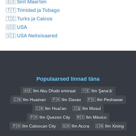
🇸🇽 Sint Maarten
🇹🇹 Trinidad ja Tobago
🇹🇨 Turks ja Caicos
🇺🇸 USA
🇻🇮 USA Neitsisaared
Populaarsed linnad täna
🇦🇪 Ilm Abu Dhabi emiraat
🇾🇪 Ilm Şana‘ā'
🇨🇳 Ilm Huainan
🇵🇭 Ilm Davao
🇵🇰 Ilm Peshawar
🇨🇳 Ilm Huai'an
🇮🇶 Ilm Mosul
🇵🇭 Ilm Quezon City
🇲🇽 Ilm México
🇵🇭 Ilm Caloocan City
🇬🇭 Ilm Accra
🇨🇳 Ilm Xining