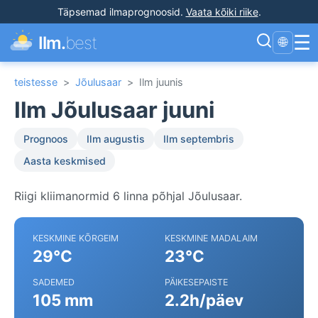
Täpsemad ilmaprognoosid
.
Vaata kõiki riike
.
☰
Ilm.
best
🌐
teistesse
>
Jõulusaar
>
Ilm juunis
Ilm Jõulusaar juuni
Prognoos
Ilm augustis
Ilm septembris
Aasta keskmised
Riigi kliimanormid 6 linna põhjal Jõulusaar.
KESKMINE KÕRGEIM
KESKMINE MADALAIM
29°C
23°C
SADEMED
PÄIKESEPAISTE
105 mm
2.2h/päev