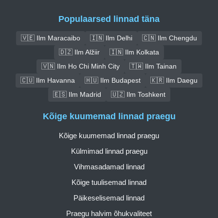
Populaarsed linnad täna
🇻🇪 Ilm Maracaibo
🇮🇳 Ilm Delhi
🇨🇳 Ilm Chengdu
🇩🇿 Ilm Alžiir
🇮🇳 Ilm Kolkata
🇻🇳 Ilm Ho Chi Minh City
🇹🇼 Ilm Tainan
🇨🇺 Ilm Havanna
🇭🇺 Ilm Budapest
🇰🇷 Ilm Daegu
🇪🇸 Ilm Madrid
🇺🇿 Ilm Toshkent
Kõige kuumemad linnad praegu
Kõige kuumemad linnad praegu
Külmimad linnad praegu
Vihmasadamad linnad
Kõige tuulisemad linnad
Päikeselisemad linnad
Praegu halvim õhukvaliteet