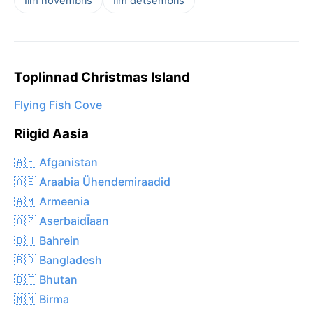
Ilm novembris
Ilm detsembris
Toplinnad Christmas Island
Flying Fish Cove
Riigid Aasia
🇦🇫 Afganistan
🇦🇪 Araabia Ühendemiraadid
🇦🇲 Armeenia
🇦🇿 AserbaidĪaan
🇧🇭 Bahrein
🇧🇩 Bangladesh
🇧🇹 Bhutan
🇲🇲 Birma