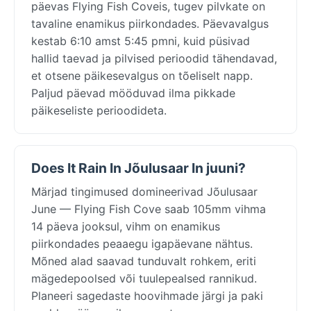
päevas Flying Fish Coveis, tugev pilvkate on
tavaline enamikus piirkondades. Päevavalgus
kestab 6:10 amst 5:45 pmni, kuid püsivad
hallid taevad ja pilvised perioodid tähendavad,
et otsene päikesevalgus on tõeliselt napp.
Paljud päevad mööduvad ilma pikkade
päikeseliste perioodideta.
Does It Rain In Jõulusaar In juuni?
Märjad tingimused domineerivad Jõulusaar
June — Flying Fish Cove saab 105mm vihma
14 päeva jooksul, vihm on enamikus
piirkondades peaaegu igapäevane nähtus.
Mõned alad saavad tunduvalt rohkem, eriti
mägedepoolsed või tuulepealsed rannikud.
Planeeri sagedaste hoovihmade järgi ja paki