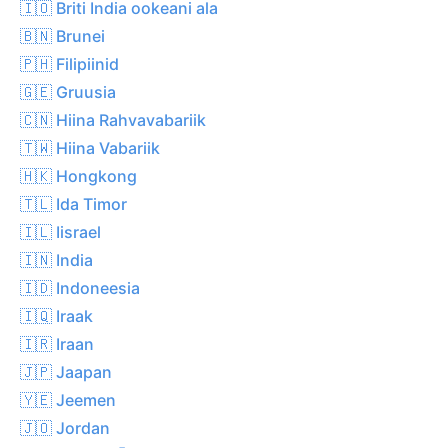
🇮🇴 Briti India ookeani ala
🇧🇳 Brunei
🇵🇭 Filipiinid
🇬🇪 Gruusia
🇨🇳 Hiina Rahvavabariik
🇹🇼 Hiina Vabariik
🇭🇰 Hongkong
🇹🇱 Ida Timor
🇮🇱 Iisrael
🇮🇳 India
🇮🇩 Indoneesia
🇮🇶 Iraak
🇮🇷 Iraan
🇯🇵 Jaapan
🇾🇪 Jeemen
🇯🇴 Jordan