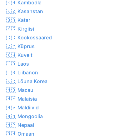
🇰🇭 KambodĪa
🇰🇿 Kasahstan
🇶🇦 Katar
🇰🇬 Kirgiisi
🇨🇨 Kookossaared
🇨🇾 Küprus
🇰🇼 Kuveit
🇱🇦 Laos
🇱🇧 Liibanon
🇰🇷 Lõuna Korea
🇲🇴 Macau
🇲🇾 Malaisia
🇲🇻 Maldiivid
🇲🇳 Mongoolia
🇳🇵 Nepaal
🇴🇲 Omaan