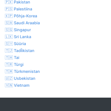
🇵🇰 Pakistan
🇵🇸 Palestiina
🇰🇵 Põhja-Korea
🇸🇦 Saudi Araabia
🇸🇬 Singapur
🇱🇰 Sri Lanka
🇸🇾 Süüria
🇹🇯 TadĪikistan
🇹🇭 Tai
🇹🇷 Türgi
🇹🇲 Türkmenistan
🇺🇿 Usbekistan
🇻🇳 Vietnam