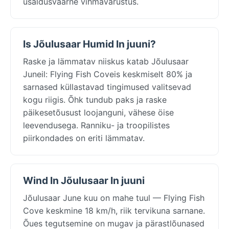
usaldusväärne vihmavarustus.
Is Jõulusaar Humid In juuni?
Raske ja lämmatav niiskus katab Jõulusaar
Juneil: Flying Fish Coveis keskmiselt 80% ja
sarnased küllastavad tingimused valitsevad
kogu riigis. Õhk tundub paks ja raske
päikesetõusust loojanguni, vähese öise
leevendusega. Ranniku- ja troopilistes
piirkondades on eriti lämmatav.
Wind In Jõulusaar In juuni
Jõulusaar June kuu on mahe tuul — Flying Fish
Cove keskmine 18 km/h, riik tervikuna sarnane.
Õues tegutsemine on mugav ja pärastlõunased