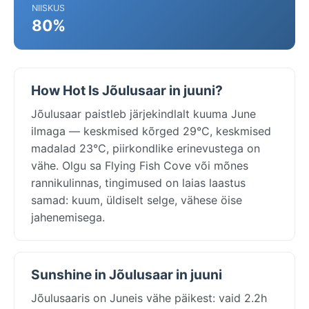
NIISKUS
80%
How Hot Is Jõulusaar in juuni?
Jõulusaar paistleb järjekindlalt kuuma June
ilmaga — keskmised kõrged 29°C, keskmised
madalad 23°C, piirkondlike erinevustega on
vähe. Olgu sa Flying Fish Cove või mõnes
rannikulinnas, tingimused on laias laastus
samad: kuum, üldiselt selge, vähese öise
jahenemisega.
Sunshine in Jõulusaar in juuni
Jõulusaaris on Juneis vähe päikest: vaid 2.2h