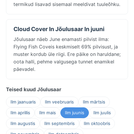
termikud lisavad sisemaal meeldivat tuuleõhku.
Cloud Cover In Jõulusaar In juuni
Jõulusaar näeb June enamasti pilvist ilma:
Flying Fish Coveis keskmiselt 69% pilvisust, ja
muster kordub üle riigi. Ere päike on haruldane;
oota halli, pehme valgusega tunnet enamikel
päevadel.
Teised kuud Jõulusaar
Ilm jaanuaris
Ilm veebruaris
Ilm märtsis
Ilm aprillis
Ilm mais
Ilm juunis
Ilm juulis
Ilm augustis
Ilm septembris
Ilm oktoobris