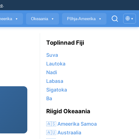
ke
.
🌐
meerika
Okeaania
Põhja-Ameerika
▾
▼
▼
▼
Toplinnad Fiji
Suva
Lautoka
Nadi
Labasa
Sigatoka
Ba
Riigid Okeaania
🇦🇸 Ameerika Samoa
🇦🇺 Austraalia