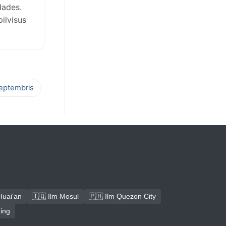
dades.
ilvisus
septembris
Huai'an
🇮🇶 Ilm Mosul
🇵🇭 Ilm Quezon City
ning