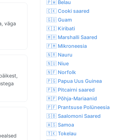
🇵🇼 Belau
🇨🇰 Cooki saared
🇬🇺 Guam
a, väga
🇰🇮 Kiribati
🇲🇭 Marshalli Saared
🇫🇲 Mikroneesia
🇳🇷 Nauru
🇳🇺 Niue
🇳🇫 Norfolk
päikest,
🇵🇬 Papua Uus Guinea
ustega
🇵🇳 Pitcairni saared
🇲🇵 Põhja-Mariaanid
🇵🇫 Prantsuse Polüneesia
🇸🇧 Saalomoni Saared
🇼🇸 Samoa
🇹🇰 Tokelau
pealsed