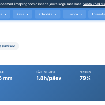
äpsemad ilmaprognoosid
linnade jaoks kogu maailmas
.
Vaata kõiki rii
ika
Aasia
Antarktika
Euroopa
Lõuna-A
▼
▼
▼
▼
keskmised
EMED
PÄIKESEPAISTE
NIISKUS
6 mm
1.8h/päev
79%