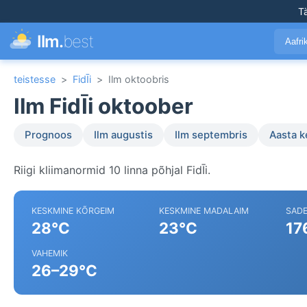
T
Ilm.
best
Aafr
teistesse
>
FidĪi
>
Ilm oktoobris
Ilm FidĪi oktoober
Prognoos
Ilm augustis
Ilm septembris
Aasta 
Riigi kliimanormid 10 linna põhjal FidĪi.
KESKMINE KÕRGEIM
KESKMINE MADALAIM
SAD
28°C
23°C
17
VAHEMIK
26–29°C