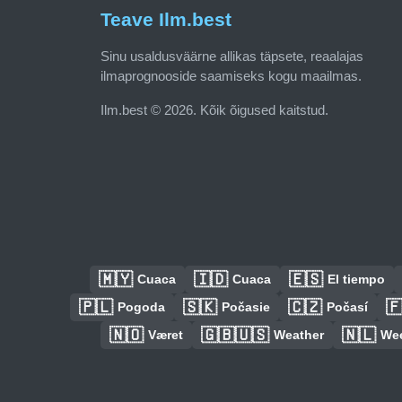
Teave Ilm.best
Sinu usaldusväärne allikas täpsete, reaalajas
ilmaprognooside saamiseks kogu maailmas.
Ilm.best © 2026. Kõik õigused kaitstud.
🇲🇾
🇮🇩
🇪🇸
Cuaca
Cuaca
El tiempo
🇵🇱
🇸🇰
🇨🇿

Pogoda
Počasie
Počasí
🇳🇴
🇬🇧🇺🇸
🇳🇱
Været
Weather
We