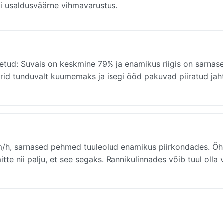
ki usaldusväärne vihmavarustus.
tsetud: Suvais on keskmine 79% ja enamikus riigis on sarnas
id tunduvalt kuumemaks ja isegi ööd pakuvad piiratud jah
km/h, sarnased pehmed tuuleolud enamikus piirkondades. Õhk
tte nii palju, et see segaks. Rannikulinnades võib tuul olla 