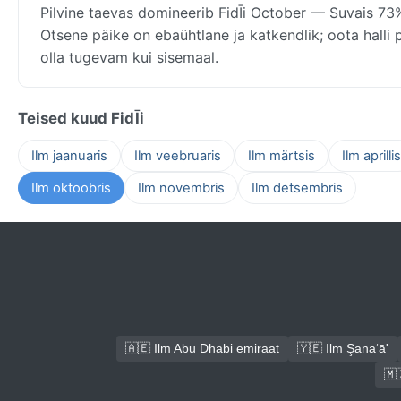
Pilvine taevas domineerib FidĪi October — Suvais 73%
Otsene päike on ebaühtlane ja katkendlik; oota halli 
olla tugevam kui sisemaal.
Teised kuud FidĪi
Ilm jaanuaris
Ilm veebruaris
Ilm märtsis
Ilm aprillis
Ilm oktoobris
Ilm novembris
Ilm detsembris
🇦🇪 Ilm Abu Dhabi emiraat
🇾🇪 Ilm Şana‘ā'
🇲