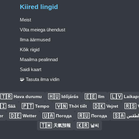
Kiired lingid
Meist
Võta meiega ühendust
Ilma äärmused
Kõik riigid
Maailma pealinnad
Saidi kaart
🧩 Tasuta ilma vidin
🇹🇷
🇭🇺
🇪🇪
🇱🇻
Hava durumu
Időjárás
Ilm
Laikaps
🇮
🇵🇹
🇻🇳
🇩🇰
🇷🇸
Sää
Tempo
Thời tiết
Vejret
🇩🇪
🇺🇦
🇷🇺
🇸🇦
er
Wetter
Погода
Погода
الطق
🇹🇼
🇰🇷
天氣預報
날씨