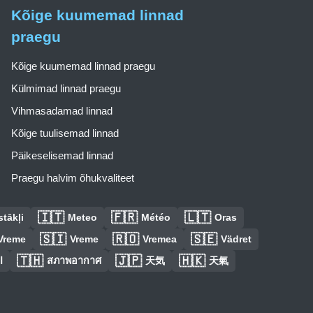
Kõige kuumemad linnad
praegu
Kõige kuumemad linnad praegu
Külmimad linnad praegu
Vihmasadamad linnad
Kõige tuulisemad linnad
Päikeselisemad linnad
Praegu halvim õhukvaliteet
🇮🇹
🇫🇷
🇱🇹
tākļi
Meteo
Météo
Oras
🇸🇮
🇷🇴
🇸🇪
Vreme
Vreme
Vremea
Vädret
🇹🇭
🇯🇵
🇭🇰
ا
สภาพอากาศ
天気
天氣