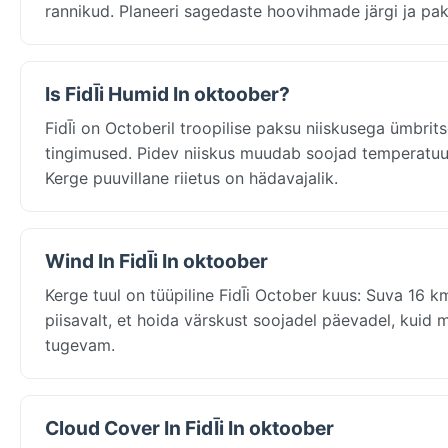
rannikud. Planeeri sagedaste hoovihmade järgi ja pa
Is FidĪi Humid In oktoober?
FidĪi on Octoberil troopilise paksu niiskusega ümbri
tingimused. Pidev niiskus muudab soojad temperatuur
Kerge puuvillane riietus on hädavajalik.
Wind In FidĪi In oktoober
Kerge tuul on tüüpiline FidĪi October kuus: Suva 16 
piisavalt, et hoida värskust soojadel päevadel, kuid mi
tugevam.
Cloud Cover In FidĪi In oktoober