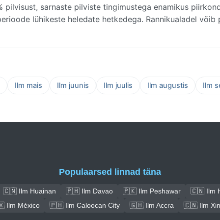
 pilvisust, sarnaste pilviste tingimustega enamikus piirkon
perioode lühikeste heledate hetkedega. Rannikualadel võib p
Ilm mais
Ilm juunis
Ilm juulis
Ilm augustis
Ilm 
Populaarsed linnad täna
🇨🇳 Ilm Huainan
🇵🇭 Ilm Davao
🇵🇰 Ilm Peshawar
🇨🇳 Ilm 
🇽 Ilm México
🇵🇭 Ilm Caloocan City
🇬🇭 Ilm Accra
🇨🇳 Ilm Xi