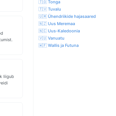
🇹🇴 Tonga
🇹🇻 Tuvalu
🇺🇲 Ühendriikide hajasaared
🇳🇿 Uus Meremaa
🇳🇨 Uus-Kaledoonia
ed
🇻🇺 Vanuatu
tumist.
🇼🇫 Wallis ja Futuna
 liigub
veidi