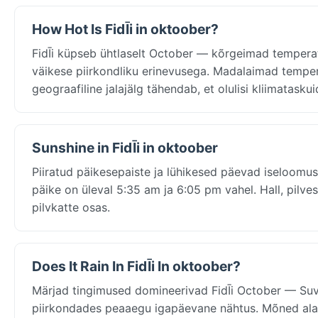
How Hot Is FidĪi in oktoober?
FidĪi küpseb ühtlaselt October — kõrgeimad tempera
väikese piirkondliku erinevusega. Madalaimad tempera
geograafiline jalajälg tähendab, et olulisi kliimatask
Sunshine in FidĪi in oktoober
Piiratud päikesepaiste ja lühikesed päevad iseloomust
päike on üleval 5:35 am ja 6:05 pm vahel. Hall, pilves
pilvkatte osas.
Does It Rain In FidĪi In oktoober?
Märjad tingimused domineerivad FidĪi October — Su
piirkondades peaaegu igapäevane nähtus. Mõned ala