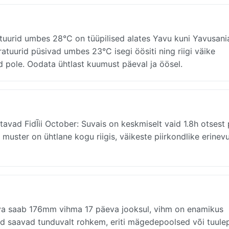
tuurid umbes 28°C on tüüpilised alates Yavu kuni Yavusani
tuurid püsivad umbes 23°C isegi öösiti ning riigi väike
uid pole. Oodata ühtlast kuumust päeval ja öösel.
avad FidĪii October: Suvais on keskmiselt vaid 1.8h otsest 
 muster on ühtlane kogu riigis, väikeste piirkondlike erinev
va saab 176mm vihma 17 päeva jooksul, vihm on enamikus
d saavad tunduvalt rohkem, eriti mägedepoolsed või tuule