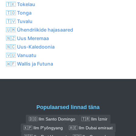
🇹🇰 Tokelau
🇹🇴 Tonga
🇹🇻 Tuvalu
🇺🇲 Ühendriikide hajasaared
🇳🇿 Uus Meremaa
🇳🇨 Uus-Kaledoonia
🇻🇺 Vanuatu
🇼🇫 Wallis ja Futuna
Populaarsed linnad täna
🇩🇴 Ilm Santo Domingo
🇹🇷 Ilm İzmir
🇰🇵 Ilm P'yŏngyang
🇦🇪 Ilm Dubai emiraat