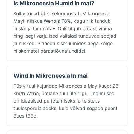
Is Mikroneesia Humid In mai?
Küllastunud õhk iseloomustab Mikroneesia
Mayi: niiskus Wenois 78%, kogu riik tundub
niiske ja lämmatav. Õhk tilgub pärast vihma
ning isegi varjulised välialad tunduvad soojad
ja niisked. Planeeri siseruumides aega kõige
niiskematel pärastlõunatundidel.
Wind In Mikroneesia In mai
Püsiv tuul kujundab Mikroneesia May kuud: 26
km/h Weno, ühtlane tuul üle riigi. Tingimused
on ideaalsed purjetamiseks ja teisteks
tuulespordialadeks, kuid võivad segada peent
õues tööd.