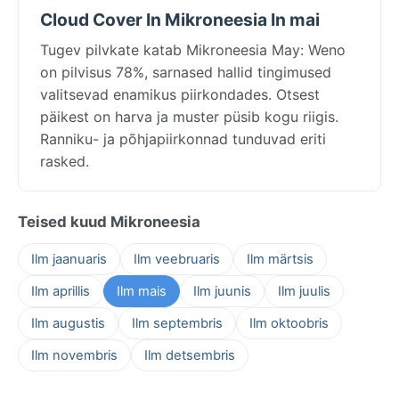
Cloud Cover In Mikroneesia In mai
Tugev pilvkate katab Mikroneesia May: Weno
on pilvisus 78%, sarnased hallid tingimused
valitsevad enamikus piirkondades. Otsest
päikest on harva ja muster püsib kogu riigis.
Ranniku- ja põhjapiirkonnad tunduvad eriti
rasked.
Teised kuud Mikroneesia
Ilm jaanuaris
Ilm veebruaris
Ilm märtsis
Ilm aprillis
Ilm mais
Ilm juunis
Ilm juulis
Ilm augustis
Ilm septembris
Ilm oktoobris
Ilm novembris
Ilm detsembris