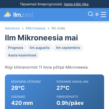
Täpsemad ilmaprognoosid
.
Vaata kõiki riike
.
☰
Ilm.
best
🌐
teistesse
>
Mikroneesia
>
Ilm mais
Ilm Mikroneesia mai
Prognoos
Ilm augustis
Ilm septembris
Aasta keskmised
Riigi kliimanormid 11 linna põhjal Mikroneesia.
KESKMINE KÕRGEIM
KESKMINE MADALAIM
29°C
27°C
SADEMED
PÄIKESEPAISTE
420 mm
0.9h/päev