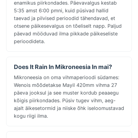
enamikus piirkondades. Päevavalgus kestab
5:35 amst 6:00 pmni, kuid püsivad hallid
taevad ja pilvised perioodid tähendavad, et
otsene päikesevalgus on tõeliselt napp. Paljud
päevad mööduvad ilma pikkade päikeseliste
perioodideta.
Does It Rain In Mikroneesia In mai?
Mikroneesia on oma vihmaperioodi südames:
Wenois mõõdetakse Mayil 420mm vihma 27
päeva jooksul ja see muster kordub peaaegu
kõigis piirkondades. Püsiv tugev vihm, aeg-
ajalt äikesetormid ja niiske õhk iseloomustavad
kogu riigi ilma.