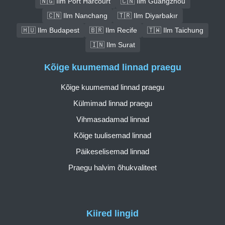
🇳🇬 Ilm Port Harcourt
🇨🇳 Ilm Guangzhou
🇨🇳 Ilm Nanchang
🇹🇷 Ilm Diyarbakır
🇭🇺 Ilm Budapest
🇧🇷 Ilm Recife
🇹🇼 Ilm Taichung
🇮🇳 Ilm Surat
Kõige kuumemad linnad praegu
Kõige kuumemad linnad praegu
Külmimad linnad praegu
Vihmasadamad linnad
Kõige tuulisemad linnad
Päikeselisemad linnad
Praegu halvim õhukvaliteet
Kiired lingid