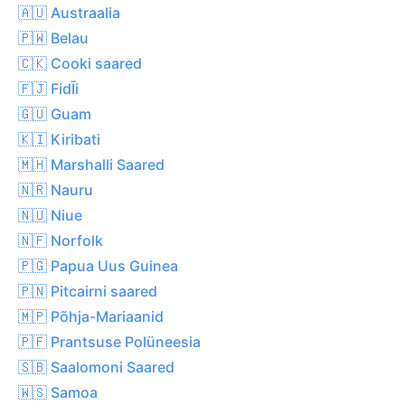
🇦🇺 Austraalia
🇵🇼 Belau
🇨🇰 Cooki saared
🇫🇯 FidĪi
🇬🇺 Guam
🇰🇮 Kiribati
🇲🇭 Marshalli Saared
🇳🇷 Nauru
🇳🇺 Niue
🇳🇫 Norfolk
🇵🇬 Papua Uus Guinea
🇵🇳 Pitcairni saared
🇲🇵 Põhja-Mariaanid
🇵🇫 Prantsuse Polüneesia
🇸🇧 Saalomoni Saared
🇼🇸 Samoa