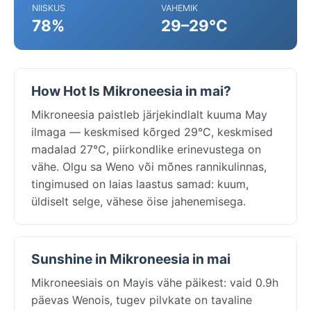
NIISKUS
VAHEMIK
78%
29–29°C
How Hot Is Mikroneesia in mai?
Mikroneesia paistleb järjekindlalt kuuma May
ilmaga — keskmised kõrged 29°C, keskmised
madalad 27°C, piirkondlike erinevustega on
vähe. Olgu sa Weno või mõnes rannikulinnas,
tingimused on laias laastus samad: kuum,
üldiselt selge, vähese öise jahenemisega.
Sunshine in Mikroneesia in mai
Mikroneesiais on Mayis vähe päikest: vaid 0.9h
päevas Wenois, tugev pilvkate on tavaline