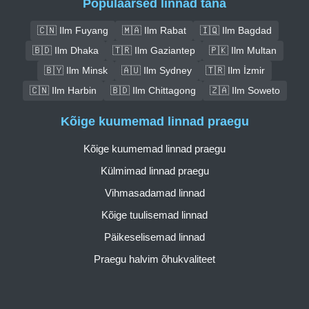
Populaarsed linnad täna
🇨🇳 Ilm Fuyang
🇲🇦 Ilm Rabat
🇮🇶 Ilm Bagdad
🇧🇩 Ilm Dhaka
🇹🇷 Ilm Gaziantep
🇵🇰 Ilm Multan
🇧🇾 Ilm Minsk
🇦🇺 Ilm Sydney
🇹🇷 Ilm İzmir
🇨🇳 Ilm Harbin
🇧🇩 Ilm Chittagong
🇿🇦 Ilm Soweto
Kõige kuumemad linnad praegu
Kõige kuumemad linnad praegu
Külmimad linnad praegu
Vihmasadamad linnad
Kõige tuulisemad linnad
Päikeselisemad linnad
Praegu halvim õhukvaliteet