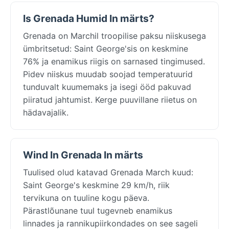
Is Grenada Humid In märts?
Grenada on Marchil troopilise paksu niiskusega
ümbritsetud: Saint George'sis on keskmine
76% ja enamikus riigis on sarnased tingimused.
Pidev niiskus muudab soojad temperatuurid
tunduvalt kuumemaks ja isegi ööd pakuvad
piiratud jahtumist. Kerge puuvillane riietus on
hädavajalik.
Wind In Grenada In märts
Tuulised olud katavad Grenada March kuud:
Saint George's keskmine 29 km/h, riik
tervikuna on tuuline kogu päeva.
Pärastlõunane tuul tugevneb enamikus
linnades ja rannikupiirkondades on see sageli