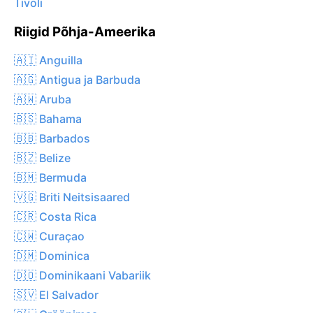
Tivoli
Riigid Põhja-Ameerika
🇦🇮 Anguilla
🇦🇬 Antigua ja Barbuda
🇦🇼 Aruba
🇧🇸 Bahama
🇧🇧 Barbados
🇧🇿 Belize
🇧🇲 Bermuda
🇻🇬 Briti Neitsisaared
🇨🇷 Costa Rica
🇨🇼 Curaçao
🇩🇲 Dominica
🇩🇴 Dominikaani Vabariik
🇸🇻 El Salvador