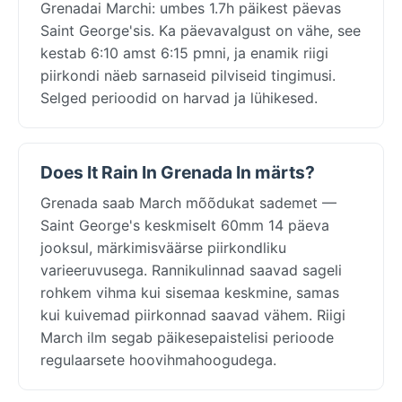
Grenadai Marchi: umbes 1.7h päikest päevas
Saint George'sis. Ka päevavalgust on vähe, see
kestab 6:10 amst 6:15 pmni, ja enamik riigi
piirkondi näeb sarnaseid pilviseid tingimusi.
Selged perioodid on harvad ja lühikesed.
Does It Rain In Grenada In märts?
Grenada saab March mõõdukat sademet —
Saint George's keskmiselt 60mm 14 päeva
jooksul, märkimisväärse piirkondliku
varieeruvusega. Rannikulinnad saavad sageli
rohkem vihma kui sisemaa keskmine, samas
kui kuivemad piirkonnad saavad vähem. Riigi
March ilm segab päikesepaistelisi perioode
regulaarsete hoovihmahoogudega.