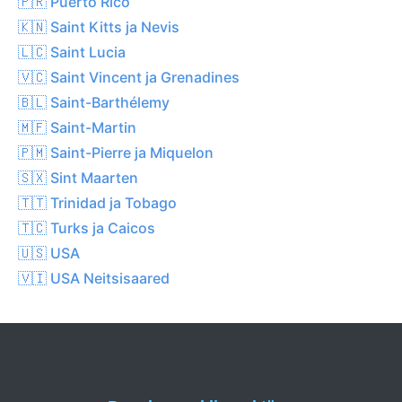
🇵🇷 Puerto Rico
🇰🇳 Saint Kitts ja Nevis
🇱🇨 Saint Lucia
🇻🇨 Saint Vincent ja Grenadines
🇧🇱 Saint-Barthélemy
🇲🇫 Saint-Martin
🇵🇲 Saint-Pierre ja Miquelon
🇸🇽 Sint Maarten
🇹🇹 Trinidad ja Tobago
🇹🇨 Turks ja Caicos
🇺🇸 USA
🇻🇮 USA Neitsisaared