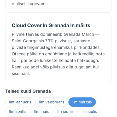
oluliselt tugevam.
Cloud Cover In Grenada In märts
Pilvine taevas domineerib Grenada March —
Saint George'sis 73% pilvisust, sarnaste
pilviste tingimustega enamikus piirkondades.
Otsene päike on ebaühtlane ja katkendlik; oota
halli perioode lühikeste heledate hetkedega.
Rannikualadel võib pilvisus olla tugevam kui
sisemaal.
Teised kuud Grenada
Ilm jaanuaris
Ilm veebruaris
Ilm märtsis
Ilm aprillis
Ilm mais
Ilm juunis
Ilm juulis