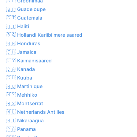
🇬🇱 Gröönimaa
🇬🇵 Guadeloupe
🇬🇹 Guatemala
🇭🇹 Haiiti
🇧🇶 Hollandi Kariibi mere saared
🇭🇳 Honduras
🇯🇲 Jamaica
🇰🇾 Kaimanisaared
🇨🇦 Kanada
🇨🇺 Kuuba
🇲🇶 Martinique
🇲🇽 Mehhiko
🇲🇸 Montserrat
🇳🇱 Netherlands Antilles
🇳🇮 Nikaraagua
🇵🇦 Panama