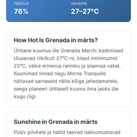
NIISKUS
VAHEMIK
76%
27–27°C
How Hot Is Grenada in märts?
Ühtlane kuumus üle Grenada March: keskmised
tõusevad riiklikult 27°C-ni, öised miinimumid
25°C, väike erinevus ranniku ja sisemaa vahel.
Kuumimad linnad nagu Morne Tranquille
näitavad sarnaseid näite kõige jahedamatele,
seega planeeri ühtlaselt kuuma ilma jaoks üle
kogu riigi.
Sunshine in Grenada in märts
Püsiv pilvkate ja hallid taevad iseloomustavad