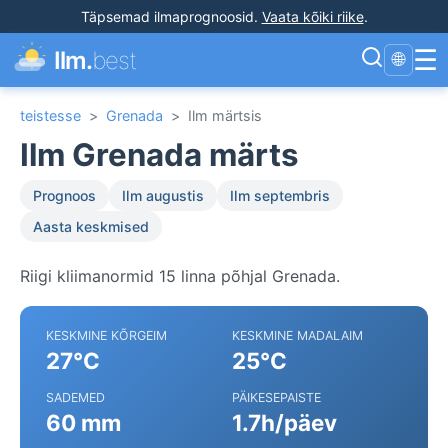
Täpsemad ilmaprognoosid
.
Vaata kõiki riike
.
☰
Ilm.
best
🌐
teistesse
>
Grenada
>
Ilm märtsis
Ilm Grenada märts
Prognoos
Ilm augustis
Ilm septembris
Aasta keskmised
Riigi kliimanormid 15 linna põhjal Grenada.
KESKMINE KÕRGEIM
KESKMINE MADALAIM
27°C
25°C
SADEMED
PÄIKESEPAISTE
60 mm
1.7h/päev