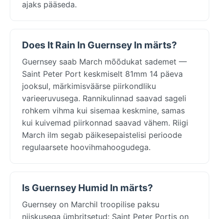
ajaks pääseda.
Does It Rain In Guernsey In märts?
Guernsey saab March mõõdukat sademet —
Saint Peter Port keskmiselt 81mm 14 päeva
jooksul, märkimisväärse piirkondliku
varieeruvusega. Rannikulinnad saavad sageli
rohkem vihma kui sisemaa keskmine, samas
kui kuivemad piirkonnad saavad vähem. Riigi
March ilm segab päikesepaistelisi perioode
regulaarsete hoovihmahoogudega.
Is Guernsey Humid In märts?
Guernsey on Marchil troopilise paksu
niiskusega ümbritsetud: Saint Peter Portis on