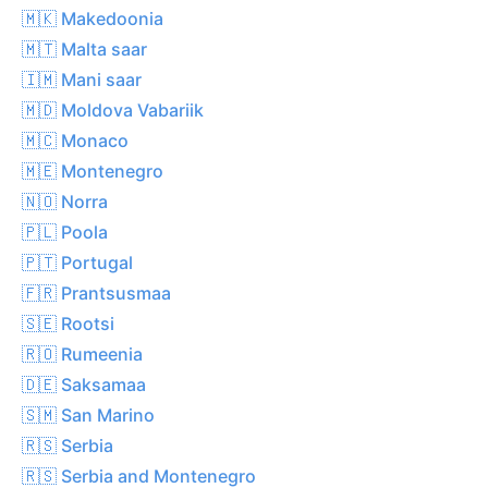
🇲🇰 Makedoonia
🇲🇹 Malta saar
🇮🇲 Mani saar
🇲🇩 Moldova Vabariik
🇲🇨 Monaco
🇲🇪 Montenegro
🇳🇴 Norra
🇵🇱 Poola
🇵🇹 Portugal
🇫🇷 Prantsusmaa
🇸🇪 Rootsi
🇷🇴 Rumeenia
🇩🇪 Saksamaa
🇸🇲 San Marino
🇷🇸 Serbia
🇷🇸 Serbia and Montenegro