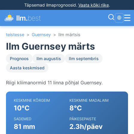
Täpsemad ilmaprognoosid
.
Vaata kõiki riike
.
☰
Ilm.
best
🌐
teistesse
>
Guernsey
>
Ilm märtsis
Ilm Guernsey märts
Prognoos
Ilm augustis
Ilm septembris
Aasta keskmised
Riigi kliimanormid 11 linna põhjal Guernsey.
KESKMINE KÕRGEIM
KESKMINE MADALAIM
10°C
8°C
SADEMED
PÄIKESEPAISTE
81 mm
2.3h/päev