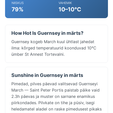
NIISKUS
VAHEMIK
79%
10–10°C
How Hot Is Guernsey in märts?
Guernsey kogeb March kuul ühtlast jahedat
ilma: kõrged temperatuurid koonduvad 10°C
ümber St Annest Tortevalni.
Sunshine in Guernsey in märts
Pimedad, pilves päevad valitsevad Guernseyi
March — Saint Peter Portis paistab päike vaid
2.3h päevas ja muster on sarnane enamikus
piirkondades. Pilvkate on tihe ja püsiv, isegi
heledamatel aladel on raske pimedusest pikaks