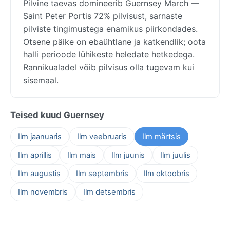
Pilvine taevas domineerib Guernsey March —
Saint Peter Portis 72% pilvisust, sarnaste
pilviste tingimustega enamikus piirkondades.
Otsene päike on ebaühtlane ja katkendlik; oota
halli perioode lühikeste heledate hetkedega.
Rannikualadel võib pilvisus olla tugevam kui
sisemaal.
Teised kuud Guernsey
Ilm jaanuaris
Ilm veebruaris
Ilm märtsis
Ilm aprillis
Ilm mais
Ilm juunis
Ilm juulis
Ilm augustis
Ilm septembris
Ilm oktoobris
Ilm novembris
Ilm detsembris