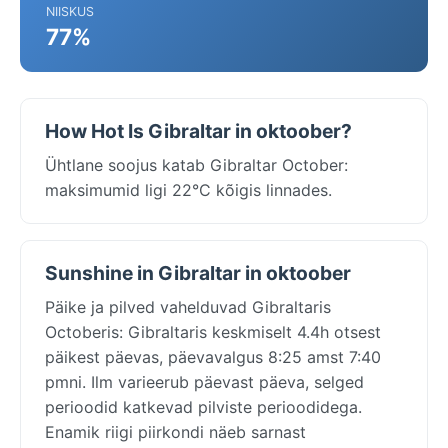
NIISKUS
77%
How Hot Is Gibraltar in oktoober?
Ühtlane soojus katab Gibraltar October:
maksimumid ligi 22°C kõigis linnades.
Sunshine in Gibraltar in oktoober
Päike ja pilved vahelduvad Gibraltaris
Octoberis: Gibraltaris keskmiselt 4.4h otsest
päikest päevas, päevavalgus 8:25 amst 7:40
pmni. Ilm varieerub päevast päeva, selged
perioodid katkevad pilviste perioodidega.
Enamik riigi piirkondi näeb sarnast