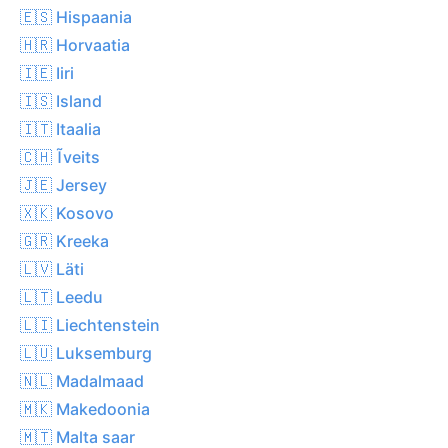
🇪🇸 Hispaania
🇭🇷 Horvaatia
🇮🇪 Iiri
🇮🇸 Island
🇮🇹 Itaalia
🇨🇭 Ĩveits
🇯🇪 Jersey
🇽🇰 Kosovo
🇬🇷 Kreeka
🇱🇻 Läti
🇱🇹 Leedu
🇱🇮 Liechtenstein
🇱🇺 Luksemburg
🇳🇱 Madalmaad
🇲🇰 Makedoonia
🇲🇹 Malta saar