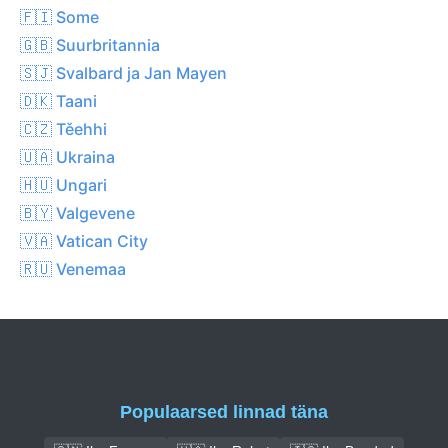
🇫🇮 Some
🇬🇧 Suurbritannia
🇸🇯 Svalbard ja Jan Mayen
🇩🇰 Taani
🇨🇿 Těehhi
🇺🇦 Ukraina
🇭🇺 Ungari
🇧🇾 Valgevene
🇻🇦 Vatican City
🇷🇺 Venemaa
Populaarsed linnad täna