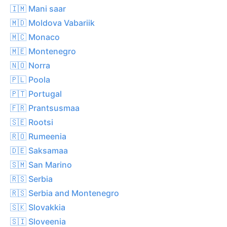
🇮🇲 Mani saar
🇲🇩 Moldova Vabariik
🇲🇨 Monaco
🇲🇪 Montenegro
🇳🇴 Norra
🇵🇱 Poola
🇵🇹 Portugal
🇫🇷 Prantsusmaa
🇸🇪 Rootsi
🇷🇴 Rumeenia
🇩🇪 Saksamaa
🇸🇲 San Marino
🇷🇸 Serbia
🇷🇸 Serbia and Montenegro
🇸🇰 Slovakkia
🇸🇮 Sloveenia