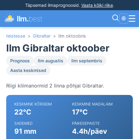
Täpsemad ilmaprognoosid
.
Vaata kõiki riike
.
☰
Ilm.
best
🌐
teistesse
>
Gibraltar
>
Ilm oktoobris
Ilm Gibraltar oktoober
Prognoos
Ilm augustis
Ilm septembris
Aasta keskmised
Riigi kliimanormid 2 linna põhjal Gibraltar.
KESKMINE KÕRGEIM
KESKMINE MADALAIM
22°C
17°C
SADEMED
PÄIKESEPAISTE
91 mm
4.4h/päev