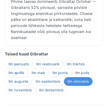
Pilvine taevas domineerib Gibraltar October —
Gibraltaris 52% pilvisust, sarnaste pilviste
tingimustega enamikus piirkondades. Otsene
päike on ebaühtlane ja katkendlik; oota halli
perioode lühikeste heledate hetkedega.
Rannikualadel võib pilvisus olla tugevam kui
sisemaal.
Teised kuud Gibraltar
Ilm jaanuaris
Ilm veebruaris
Ilm märtsis
Ilm aprillis
Ilm mais
Ilm juunis
Ilm juulis
Ilm augustis
Ilm septembris
Ilm oktoobris
Ilm novembris
Ilm detsembris