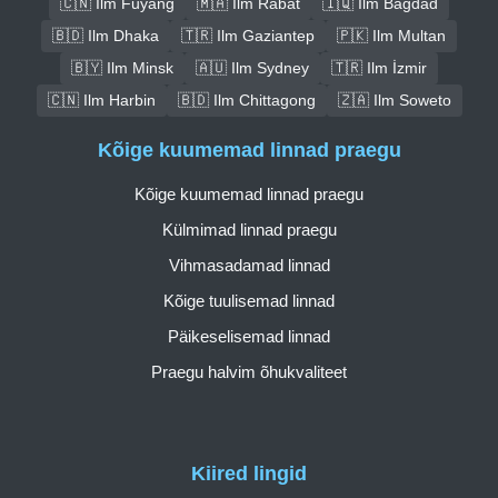
🇨🇳 Ilm Fuyang
🇲🇦 Ilm Rabat
🇮🇶 Ilm Bagdad
🇧🇩 Ilm Dhaka
🇹🇷 Ilm Gaziantep
🇵🇰 Ilm Multan
🇧🇾 Ilm Minsk
🇦🇺 Ilm Sydney
🇹🇷 Ilm İzmir
🇨🇳 Ilm Harbin
🇧🇩 Ilm Chittagong
🇿🇦 Ilm Soweto
Kõige kuumemad linnad praegu
Kõige kuumemad linnad praegu
Külmimad linnad praegu
Vihmasadamad linnad
Kõige tuulisemad linnad
Päikeselisemad linnad
Praegu halvim õhukvaliteet
Kiired lingid