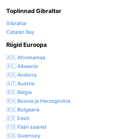
Toplinnad Gibraltar
Gibraltar
Catalan Bay
Riigid Euroopa
🇦🇽 Ahvenamaa
🇦🇱 Albaania
🇦🇩 Andorra
🇦🇹 Austria
🇧🇪 Belgia
🇧🇦 Bosnia ja Herzegovina
🇧🇬 Bulgaaria
🇪🇪 Eesti
🇫🇴 Fääri saared
🇬🇬 Guernsey