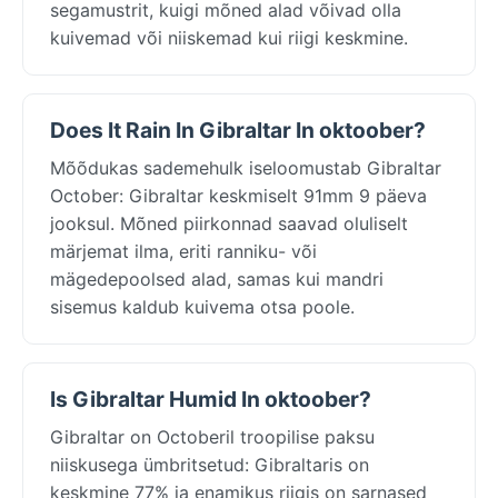
segamustrit, kuigi mõned alad võivad olla
kuivemad või niiskemad kui riigi keskmine.
Does It Rain In Gibraltar In oktoober?
Mõõdukas sademehulk iseloomustab Gibraltar
October: Gibraltar keskmiselt 91mm 9 päeva
jooksul. Mõned piirkonnad saavad oluliselt
märjemat ilma, eriti ranniku- või
mägedepoolsed alad, samas kui mandri
sisemus kaldub kuivema otsa poole.
Is Gibraltar Humid In oktoober?
Gibraltar on Octoberil troopilise paksu
niiskusega ümbritsetud: Gibraltaris on
keskmine 77% ja enamikus riigis on sarnased