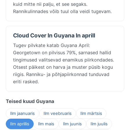
kuid mitte nii palju, et see segaks.
Rannikulinnades võib tuul olla veidi tugevam.
Cloud Cover In Guyana In aprill
Tugev pilvkate katab Guyana April:
Georgetown on pilvisus 79%, sarnased hallid
tingimused valitsevad enamikus piirkondades.
Otsest päikest on harva ja muster püsib kogu
riigis. Ranniku- ja põhjapiirkonnad tunduvad
eriti rasked.
Teised kuud Guyana
Ilm jaanuaris
Ilm veebruaris
Ilm märtsis
Ilm aprillis
Ilm mais
Ilm juunis
Ilm juulis