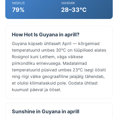
NIISKUS
VAHEMIK
79%
28–33°C
How Hot Is Guyana in aprill?
Guyana küpseb ühtlaselt April — kõrgeimad
temperatuurid umbes 30°C on tüüpilised alates
Rosignol kuni Lethem, väga väikese
piirkondliku erinevusega. Madalaimad
temperatuurid püsivad umbes 23°C isegi öösiti
ning riigi väike geograafiline jalajälg tähendab,
et olulisi kliimataskuid pole. Oodata ühtlast
kuumust päeval ja öösel.
Sunshine in Guyana in aprill