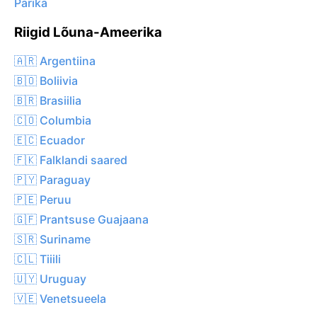
Parika
Riigid Lõuna-Ameerika
🇦🇷 Argentiina
🇧🇴 Boliivia
🇧🇷 Brasiilia
🇨🇴 Columbia
🇪🇨 Ecuador
🇫🇰 Falklandi saared
🇵🇾 Paraguay
🇵🇪 Peruu
🇬🇫 Prantsuse Guajaana
🇸🇷 Suriname
🇨🇱 Tiiili
🇺🇾 Uruguay
🇻🇪 Venetsueela