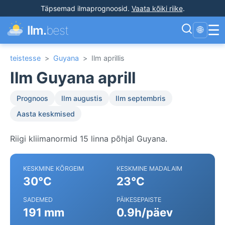
Täpsemad ilmaprognoosid
.
Vaata kõiki riike
.
☰
Ilm.
best
🌐
teistesse
>
Guyana
>
Ilm aprillis
Ilm Guyana aprill
Prognoos
Ilm augustis
Ilm septembris
Aasta keskmised
Riigi kliimanormid 15 linna põhjal Guyana.
KESKMINE KÕRGEIM
KESKMINE MADALAIM
30°C
23°C
SADEMED
PÄIKESEPAISTE
191 mm
0.9h/päev