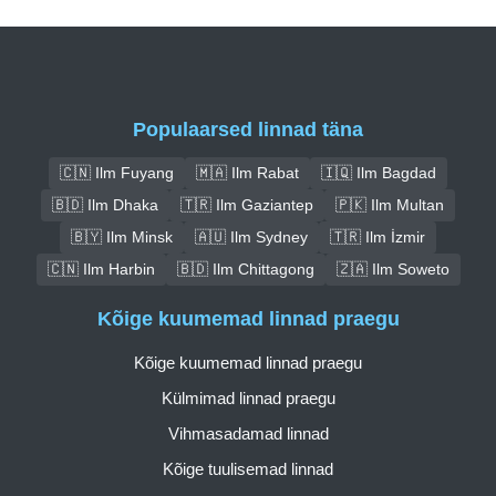
Populaarsed linnad täna
🇨🇳 Ilm Fuyang
🇲🇦 Ilm Rabat
🇮🇶 Ilm Bagdad
🇧🇩 Ilm Dhaka
🇹🇷 Ilm Gaziantep
🇵🇰 Ilm Multan
🇧🇾 Ilm Minsk
🇦🇺 Ilm Sydney
🇹🇷 Ilm İzmir
🇨🇳 Ilm Harbin
🇧🇩 Ilm Chittagong
🇿🇦 Ilm Soweto
Kõige kuumemad linnad praegu
Kõige kuumemad linnad praegu
Külmimad linnad praegu
Vihmasadamad linnad
Kõige tuulisemad linnad