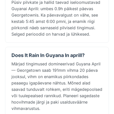
Püsiv pilvkate ja hallid taevad iseloomustavad
Guyanai Aprili: umbes 0.9h päikest päevas
Georgetownis. Ka päevavalgust on vähe, see
kestab 5:45 amst 6:00 pmni, ja enamik riigi
piirkondi näeb sarnaseid pilviseid tingimusi.
Selged perioodid on harvad ja lühikesed.
Does It Rain In Guyana In aprill?
Märjad tingimused domineerivad Guyana April
— Georgetown saab 191mm vihma 20 päeva
jooksul, vihm on enamikus piirkondades
peaaegu igapäevane nähtus. Mõned alad
saavad tunduvalt rohkem, eriti mägedepoolsed
või tuulepealsed rannikud. Planeeri sagedaste
hoovihmade järgi ja paki usaldusväärne
vihmavarustus.