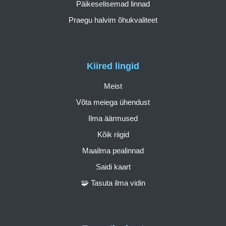
Päikeselisemad linnad
Praegu halvim õhukvaliteet
Kiired lingid
Meist
Võta meiega ühendust
Ilma äärmused
Kõik riigid
Maailma pealinnad
Saidi kaart
🧩 Tasuta ilma vidin