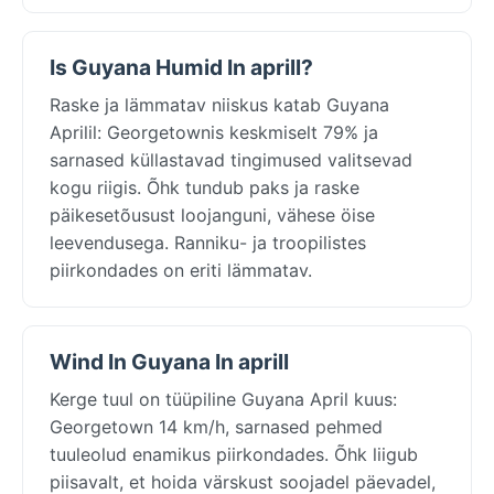
Is Guyana Humid In aprill?
Raske ja lämmatav niiskus katab Guyana
Aprilil: Georgetownis keskmiselt 79% ja
sarnased küllastavad tingimused valitsevad
kogu riigis. Õhk tundub paks ja raske
päikesetõusust loojanguni, vähese öise
leevendusega. Ranniku- ja troopilistes
piirkondades on eriti lämmatav.
Wind In Guyana In aprill
Kerge tuul on tüüpiline Guyana April kuus:
Georgetown 14 km/h, sarnased pehmed
tuuleolud enamikus piirkondades. Õhk liigub
piisavalt, et hoida värskust soojadel päevadel,