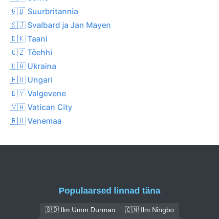
🇬🇧 Suurbritannia
🇸🇯 Svalbard ja Jan Mayen
🇩🇰 Taani
🇨🇿 Těehhi
🇺🇦 Ukraina
🇭🇺 Ungari
🇧🇾 Valgevene
🇻🇦 Vatican City
🇷🇺 Venemaa
Populaarsed linnad täna
🇸🇩 Ilm Umm Durmān
🇨🇳 Ilm Ningbo