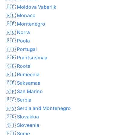
🇲🇩 Moldova Vabariik
🇲🇨 Monaco
🇲🇪 Montenegro
🇳🇴 Norra
🇵🇱 Poola
🇵🇹 Portugal
🇫🇷 Prantsusmaa
🇸🇪 Rootsi
🇷🇴 Rumeenia
🇩🇪 Saksamaa
🇸🇲 San Marino
🇷🇸 Serbia
🇷🇸 Serbia and Montenegro
🇸🇰 Slovakkia
🇸🇮 Sloveenia
🇫🇮 Some