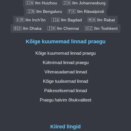
🇨🇳 Ilm Huizhou
🇿🇦 Ilm Johannesburg
🇮🇳 Ilm Bengaluru
🇵🇰 Ilm Rāwalpindi
🇰🇷 Ilm Inch'ŏn
🇮🇶 Ilm Bagdad
🇲🇦 Ilm Rabat
🇧🇩 Ilm Dhaka
🇮🇳 Ilm Chennai
🇺🇿 Ilm Toshkent
Kõige kuumemad linnad praegu
Kõige kuumemad linnad praegu
Külmimad linnad praegu
Vihmasadamad linnad
Kõige tuulisemad linnad
Päikeselisemad linnad
Praegu halvim õhukvaliteet
Kiired lingid