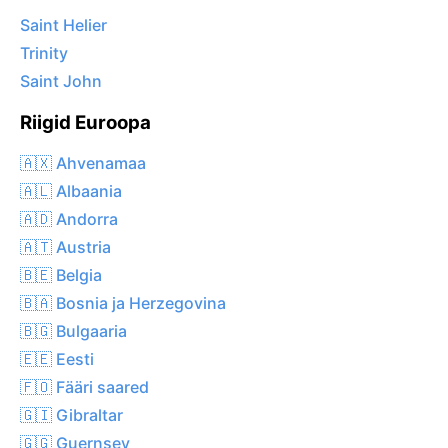
Saint Helier
Trinity
Saint John
Riigid Euroopa
🇦🇽 Ahvenamaa
🇦🇱 Albaania
🇦🇩 Andorra
🇦🇹 Austria
🇧🇪 Belgia
🇧🇦 Bosnia ja Herzegovina
🇧🇬 Bulgaaria
🇪🇪 Eesti
🇫🇴 Fääri saared
🇬🇮 Gibraltar
🇬🇬 Guernsey