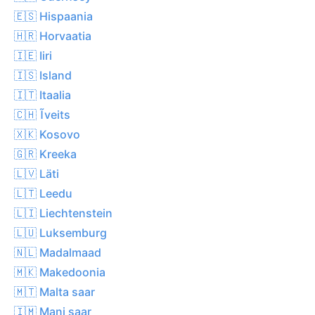
🇪🇸 Hispaania
🇭🇷 Horvaatia
🇮🇪 Iiri
🇮🇸 Island
🇮🇹 Itaalia
🇨🇭 Ĩveits
🇽🇰 Kosovo
🇬🇷 Kreeka
🇱🇻 Läti
🇱🇹 Leedu
🇱🇮 Liechtenstein
🇱🇺 Luksemburg
🇳🇱 Madalmaad
🇲🇰 Makedoonia
🇲🇹 Malta saar
🇮🇲 Mani saar