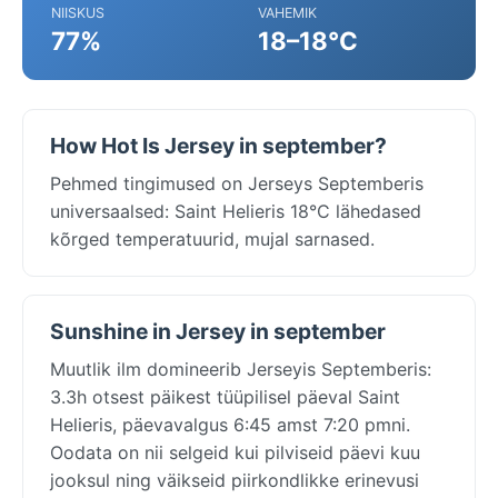
NIISKUS
VAHEMIK
77%
18–18°C
How Hot Is Jersey in september?
Pehmed tingimused on Jerseys Septemberis
universaalsed: Saint Helieris 18°C lähedased
kõrged temperatuurid, mujal sarnased.
Sunshine in Jersey in september
Muutlik ilm domineerib Jerseyis Septemberis:
3.3h otsest päikest tüüpilisel päeval Saint
Helieris, päevavalgus 6:45 amst 7:20 pmni.
Oodata on nii selgeid kui pilviseid päevi kuu
jooksul ning väikseid piirkondlikke erinevusi