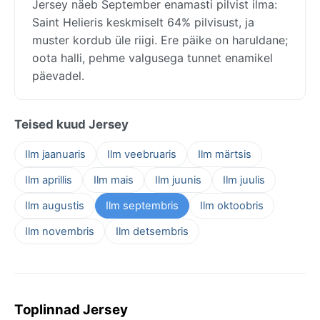
Jersey näeb September enamasti pilvist ilma:
Saint Helieris keskmiselt 64% pilvisust, ja
muster kordub üle riigi. Ere päike on haruldane;
oota halli, pehme valgusega tunnet enamikel
päevadel.
Teised kuud Jersey
Ilm jaanuaris
Ilm veebruaris
Ilm märtsis
Ilm aprillis
Ilm mais
Ilm juunis
Ilm juulis
Ilm augustis
Ilm septembris
Ilm oktoobris
Ilm novembris
Ilm detsembris
Toplinnad Jersey