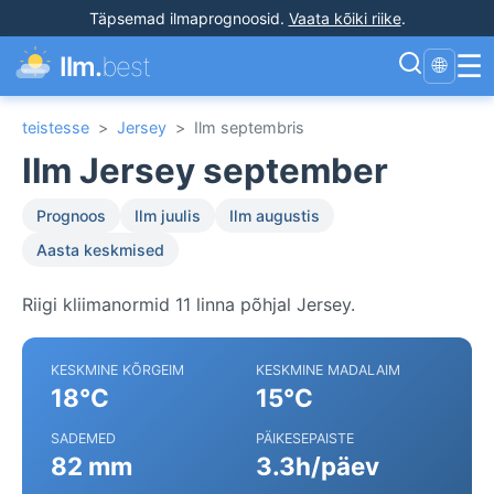
Täpsemad ilmaprognoosid
.
Vaata kõiki riike
.
☰
Ilm.
best
🌐
teistesse
>
Jersey
>
Ilm septembris
Ilm Jersey september
Prognoos
Ilm juulis
Ilm augustis
Aasta keskmised
Riigi kliimanormid 11 linna põhjal Jersey.
KESKMINE KÕRGEIM
KESKMINE MADALAIM
18°C
15°C
SADEMED
PÄIKESEPAISTE
82 mm
3.3h/päev