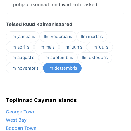
põhjapiirkonnad tunduvad eriti rasked.
Teised kuud Kaimanisaared
Ilm jaanuaris
Ilm veebruaris
Ilm märtsis
Ilm aprillis
Ilm mais
Ilm juunis
Ilm juulis
Ilm augustis
Ilm septembris
Ilm oktoobris
Ilm novembris
Ilm detsembris
Toplinnad Cayman Islands
George Town
West Bay
Bodden Town