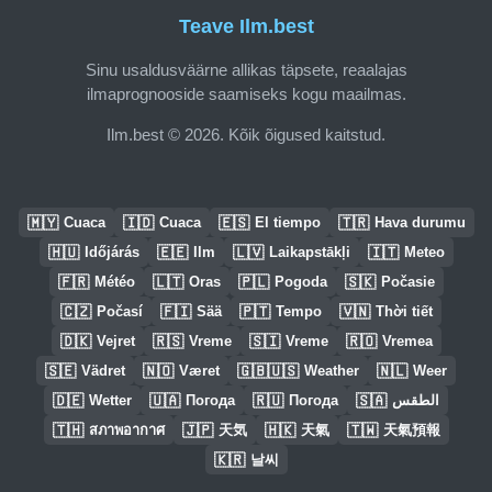
Teave Ilm.best
Sinu usaldusväärne allikas täpsete, reaalajas
ilmaprognooside saamiseks kogu maailmas.
Ilm.best © 2026. Kõik õigused kaitstud.
🇲🇾
🇮🇩
🇪🇸
🇹🇷
Cuaca
Cuaca
El tiempo
Hava durumu
🇭🇺
🇪🇪
🇱🇻
🇮🇹
Időjárás
Ilm
Laikapstākļi
Meteo
🇫🇷
🇱🇹
🇵🇱
🇸🇰
Météo
Oras
Pogoda
Počasie
🇨🇿
🇫🇮
🇵🇹
🇻🇳
Počasí
Sää
Tempo
Thời tiết
🇩🇰
🇷🇸
🇸🇮
🇷🇴
Vejret
Vreme
Vreme
Vremea
🇸🇪
🇳🇴
🇬🇧🇺🇸
🇳🇱
Vädret
Været
Weather
Weer
🇩🇪
🇺🇦
🇷🇺
🇸🇦
Wetter
Погода
Погода
الطقس
🇹🇭
🇯🇵
🇭🇰
🇹🇼
สภาพอากาศ
天気
天氣
天氣預報
🇰🇷
날씨