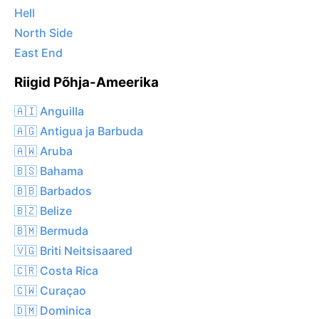
Hell
North Side
East End
Riigid Põhja-Ameerika
🇦🇮 Anguilla
🇦🇬 Antigua ja Barbuda
🇦🇼 Aruba
🇧🇸 Bahama
🇧🇧 Barbados
🇧🇿 Belize
🇧🇲 Bermuda
🇻🇬 Briti Neitsisaared
🇨🇷 Costa Rica
🇨🇼 Curaçao
🇩🇲 Dominica