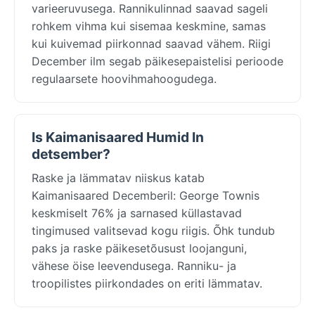
varieeruvusega. Rannikulinnad saavad sageli
rohkem vihma kui sisemaa keskmine, samas
kui kuivemad piirkonnad saavad vähem. Riigi
December ilm segab päikesepaistelisi perioode
regulaarsete hoovihmahoogudega.
Is Kaimanisaared Humid In
detsember?
Raske ja lämmatav niiskus katab
Kaimanisaared Decemberil: George Townis
keskmiselt 76% ja sarnased küllastavad
tingimused valitsevad kogu riigis. Õhk tundub
paks ja raske päikesetõusust loojanguni,
vähese öise leevendusega. Ranniku- ja
troopilistes piirkondades on eriti lämmatav.