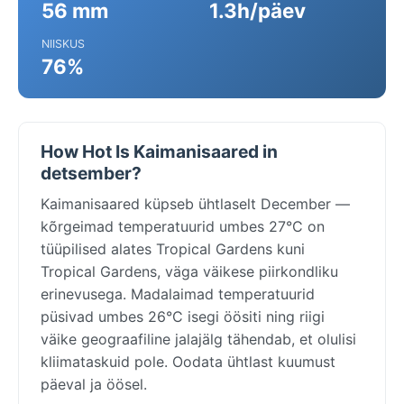
56 mm
1.3h/päev
NIISKUS
76%
How Hot Is Kaimanisaared in
detsember?
Kaimanisaared küpseb ühtlaselt December —
kõrgeimad temperatuurid umbes 27°C on
tüüpilised alates Tropical Gardens kuni
Tropical Gardens, väga väikese piirkondliku
erinevusega. Madalaimad temperatuurid
püsivad umbes 26°C isegi öösiti ning riigi
väike geograafiline jalajälg tähendab, et olulisi
kliimataskuid pole. Oodata ühtlast kuumust
päeval ja öösel.