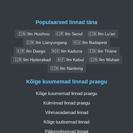
Populaarsed linnad täna
🇨🇳 Ilm Huizhou
🇰🇷 Ilm Seoul
🇨🇳 Ilm Lu’an
🇨🇳 Ilm Lianyungang
🇭🇺 Ilm Budapest
🇰🇷 Ilm Daegu
🇳🇬 Ilm Kaduna
🇮🇳 Ilm Thāne
🇮🇳 Ilm Hyderabad
🇦🇫 Ilm Kabul
🇨🇳 Ilm Wuhan
🇨🇳 Ilm Nantong
Kõige kuumemad linnad praegu
Kõige kuumemad linnad praegu
Külmimad linnad praegu
Vihmasadamad linnad
Kõige tuulisemad linnad
Päikeselisemad linnad