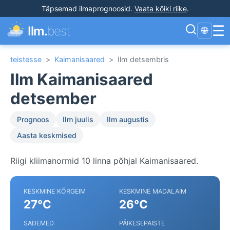
Täpsemad ilmaprognoosid
.
Vaata kõiki riike
.
☰
Ilm.
best
🌐
teistesse
>
Kaimanisaared
>
Ilm detsembris
Ilm Kaimanisaared
detsember
Prognoos
Ilm juulis
Ilm augustis
Aasta keskmised
Riigi kliimanormid 10 linna põhjal Kaimanisaared.
KESKMINE KÕRGEIM
KESKMINE MADALAIM
27°C
26°C
SADEMED
PÄIKESEPAISTE