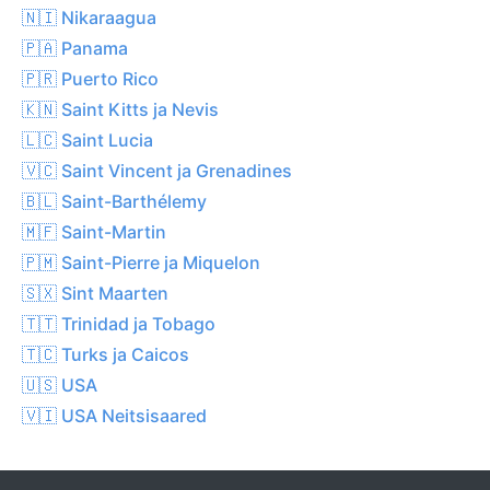
🇳🇮 Nikaraagua
🇵🇦 Panama
🇵🇷 Puerto Rico
🇰🇳 Saint Kitts ja Nevis
🇱🇨 Saint Lucia
🇻🇨 Saint Vincent ja Grenadines
🇧🇱 Saint-Barthélemy
🇲🇫 Saint-Martin
🇵🇲 Saint-Pierre ja Miquelon
🇸🇽 Sint Maarten
🇹🇹 Trinidad ja Tobago
🇹🇨 Turks ja Caicos
🇺🇸 USA
🇻🇮 USA Neitsisaared