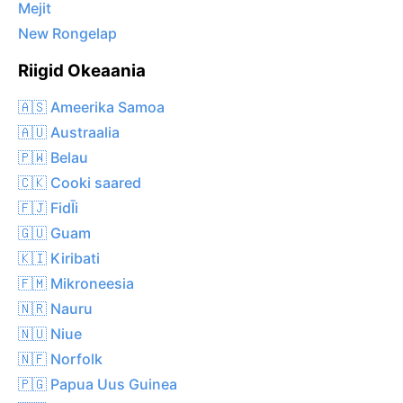
Mejit
New Rongelap
Riigid Okeaania
🇦🇸 Ameerika Samoa
🇦🇺 Austraalia
🇵🇼 Belau
🇨🇰 Cooki saared
🇫🇯 FidĪi
🇬🇺 Guam
🇰🇮 Kiribati
🇫🇲 Mikroneesia
🇳🇷 Nauru
🇳🇺 Niue
🇳🇫 Norfolk
🇵🇬 Papua Uus Guinea