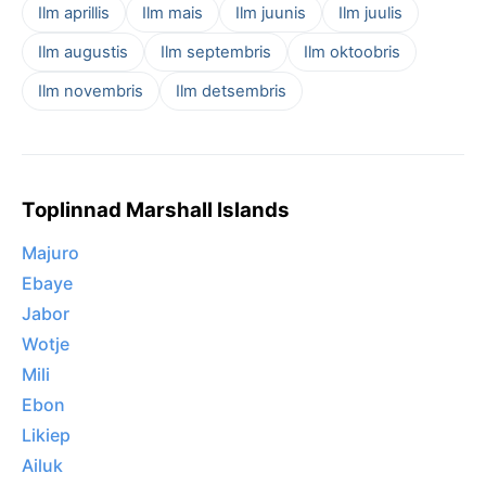
Ilm aprillis
Ilm mais
Ilm juunis
Ilm juulis
Ilm augustis
Ilm septembris
Ilm oktoobris
Ilm novembris
Ilm detsembris
Toplinnad Marshall Islands
Majuro
Ebaye
Jabor
Wotje
Mili
Ebon
Likiep
Ailuk