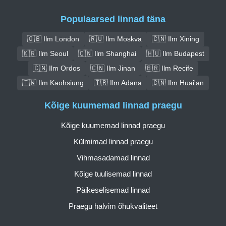
Populaarsed linnad täna
🇬🇧 Ilm London
🇷🇺 Ilm Moskva
🇨🇳 Ilm Xining
🇰🇷 Ilm Seoul
🇨🇳 Ilm Shanghai
🇭🇺 Ilm Budapest
🇨🇳 Ilm Ordos
🇨🇳 Ilm Jinan
🇧🇷 Ilm Recife
🇹🇼 Ilm Kaohsiung
🇹🇷 Ilm Adana
🇨🇳 Ilm Huai'an
Kõige kuumemad linnad praegu
Kõige kuumemad linnad praegu
Külmimad linnad praegu
Vihmasadamad linnad
Kõige tuulisemad linnad
Päikeselisemad linnad
Praegu halvim õhukvaliteet