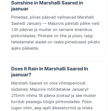
Sunshine in Marshalli Saared in
jaanuar
Pimedad, pilves päevad valitsevad Marshalli
Saaredi January — Majurois paistab päike vaid
1.3h päevas ja muster on sarnane enamikus
piirkondades. Pilvkate on tihe ja püsiv, isegi
heledamatel aladel on raske pimedusest pikaks
ajaks pääseda.
Does It Rain In Marshalli Saared In
jaanuar?
Marshalli Saared on oma vihmaperioodi
südames: Majurois mõõdetakse Januaryil
215mm vihma 18 päeva jooksul ja see muster
kordub peaaegu kõigis piirkondades. Püsiv
tugev vihm, aeg-ajalt äikesetormid ja niiske