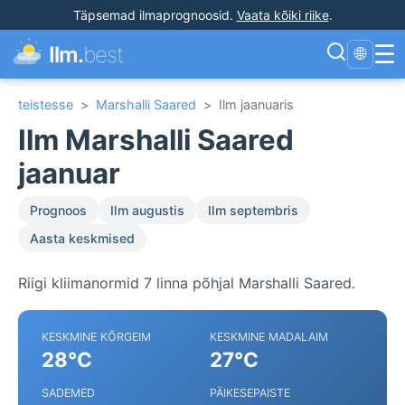
Täpsemad ilmaprognoosid
.
Vaata kõiki riike
.
☰
Ilm.
best
🌐
teistesse
>
Marshalli Saared
>
Ilm jaanuaris
Ilm Marshalli Saared
jaanuar
Prognoos
Ilm augustis
Ilm septembris
Aasta keskmised
Riigi kliimanormid 7 linna põhjal Marshalli Saared.
KESKMINE KÕRGEIM
KESKMINE MADALAIM
28°C
27°C
SADEMED
PÄIKESEPAISTE