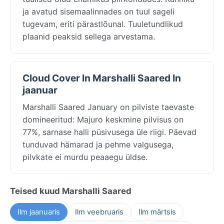
ja avatud sisemaalinnades on tuul sageli
tugevam, eriti pärastlõunal. Tuuletundlikud
plaanid peaksid sellega arvestama.
Cloud Cover In Marshalli Saared In
jaanuar
Marshalli Saared January on pilviste taevaste
domineeritud: Majuro keskmine pilvisus on
77%, sarnase halli püsivusega üle riigi. Päevad
tunduvad hämarad ja pehme valgusega,
pilvkate ei murdu peaaegu üldse.
Teised kuud Marshalli Saared
Ilm jaanuaris
Ilm veebruaris
Ilm märtsis