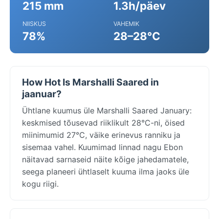
215 mm
1.3h/päev
NIISKUS
VAHEMIK
78%
28–28°C
How Hot Is Marshalli Saared in
jaanuar?
Ühtlane kuumus üle Marshalli Saared January:
keskmised tõusevad riiklikult 28°C-ni, öised
miinimumid 27°C, väike erinevus ranniku ja
sisemaa vahel. Kuumimad linnad nagu Ebon
näitavad sarnaseid näite kõige jahedamatele,
seega planeeri ühtlaselt kuuma ilma jaoks üle
kogu riigi.