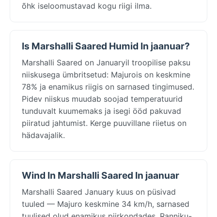
õhk iseloomustavad kogu riigi ilma.
Is Marshalli Saared Humid In jaanuar?
Marshalli Saared on Januaryil troopilise paksu
niiskusega ümbritsetud: Majurois on keskmine
78% ja enamikus riigis on sarnased tingimused.
Pidev niiskus muudab soojad temperatuurid
tunduvalt kuumemaks ja isegi ööd pakuvad
piiratud jahtumist. Kerge puuvillane riietus on
hädavajalik.
Wind In Marshalli Saared In jaanuar
Marshalli Saared January kuus on püsivad
tuuled — Majuro keskmine 34 km/h, sarnased
tuulised olud enamikus piirkondades. Ranniku-