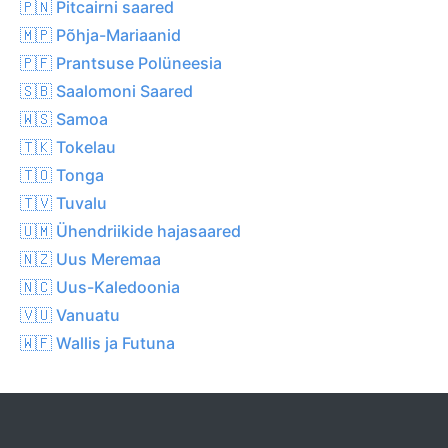
🇵🇳 Pitcairni saared
🇲🇵 Põhja-Mariaanid
🇵🇫 Prantsuse Polüneesia
🇸🇧 Saalomoni Saared
🇼🇸 Samoa
🇹🇰 Tokelau
🇹🇴 Tonga
🇹🇻 Tuvalu
🇺🇲 Ühendriikide hajasaared
🇳🇿 Uus Meremaa
🇳🇨 Uus-Kaledoonia
🇻🇺 Vanuatu
🇼🇫 Wallis ja Futuna