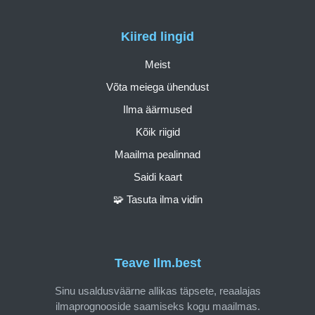
Kiired lingid
Meist
Võta meiega ühendust
Ilma äärmused
Kõik riigid
Maailma pealinnad
Saidi kaart
🧩 Tasuta ilma vidin
Teave Ilm.best
Sinu usaldusväärne allikas täpsete, reaalajas
ilmaprognooside saamiseks kogu maailmas.