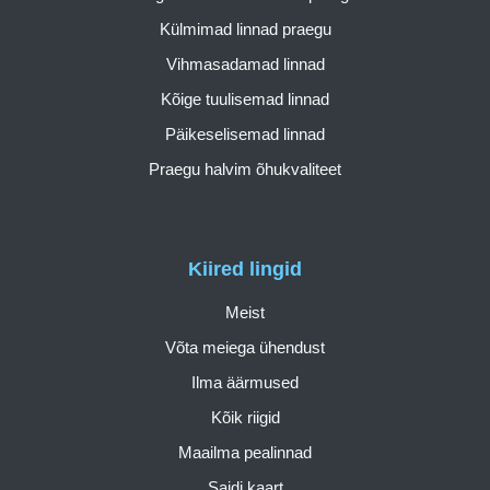
Külmimad linnad praegu
Vihmasadamad linnad
Kõige tuulisemad linnad
Päikeselisemad linnad
Praegu halvim õhukvaliteet
Kiired lingid
Meist
Võta meiega ühendust
Ilma äärmused
Kõik riigid
Maailma pealinnad
Saidi kaart