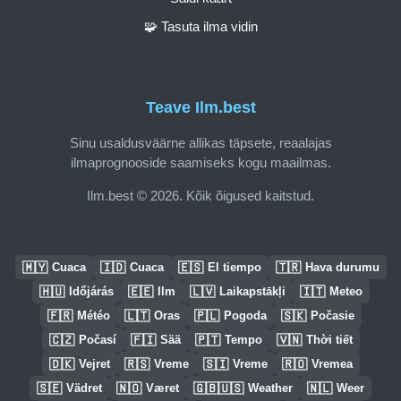
🧩 Tasuta ilma vidin
Teave Ilm.best
Sinu usaldusväärne allikas täpsete, reaalajas
ilmaprognooside saamiseks kogu maailmas.
Ilm.best © 2026. Kõik õigused kaitstud.
🇲🇾
🇮🇩
🇪🇸
🇹🇷
Cuaca
Cuaca
El tiempo
Hava durumu
🇭🇺
🇪🇪
🇱🇻
🇮🇹
Időjárás
Ilm
Laikapstākļi
Meteo
🇫🇷
🇱🇹
🇵🇱
🇸🇰
Météo
Oras
Pogoda
Počasie
🇨🇿
🇫🇮
🇵🇹
🇻🇳
Počasí
Sää
Tempo
Thời tiết
🇩🇰
🇷🇸
🇸🇮
🇷🇴
Vejret
Vreme
Vreme
Vremea
🇸🇪
🇳🇴
🇬🇧🇺🇸
🇳🇱
Vädret
Været
Weather
Weer