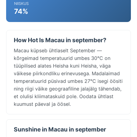
NIISKUS
74%
How Hot Is Macau in september?
Macau küpseb ühtlaselt September —
kõrgeimad temperatuurid umbes 30°C on
tüüpilised alates Heisha kuni Heisha, väga
väikese piirkondliku erinevusega. Madalaimad
temperatuurid püsivad umbes 27°C isegi öösiti
ning riigi väike geograafiline jalajälg tähendab,
et olulisi kliimataskuid pole. Oodata ühtlast
kuumust päeval ja öösel.
Sunshine in Macau in september