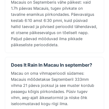
Macauis on Septemberis vähe päikest: vaid
1.7h päevas Macauis, tugev pilvkate on
tavaline enamikus piirkondades. Päevavalgus
kestab 6:10 amst 6:30 pmni, kuid püsivad
hallid taevad ja pilvised perioodid tähendavad,
et otsene päikesevalgus on tõeliselt napp.
Paljud päevad mööduvad ilma pikkade
päikeseliste perioodideta.
Does It Rain In Macau In september?
Macau on oma vihmaperioodi südames:
Macauis mõõdetakse Septemberil 333mm
vihma 21 päeva jooksul ja see muster kordub
peaaegu kõigis piirkondades. Püsiv tugev
vihm, aeg-ajalt äikesetormid ja niiske õhk
iseloomustavad kogu riigi ilma.