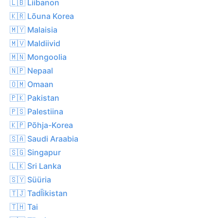
🇱🇧 Liibanon
🇰🇷 Lõuna Korea
🇲🇾 Malaisia
🇲🇻 Maldiivid
🇲🇳 Mongoolia
🇳🇵 Nepaal
🇴🇲 Omaan
🇵🇰 Pakistan
🇵🇸 Palestiina
🇰🇵 Põhja-Korea
🇸🇦 Saudi Araabia
🇸🇬 Singapur
🇱🇰 Sri Lanka
🇸🇾 Süüria
🇹🇯 TadĪikistan
🇹🇭 Tai