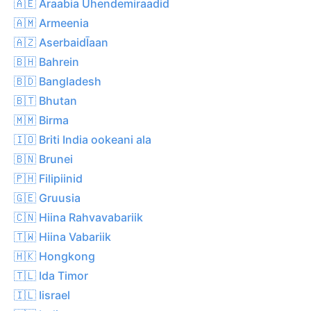
🇦🇪 Araabia Ühendemiraadid
🇦🇲 Armeenia
🇦🇿 AserbaidĪaan
🇧🇭 Bahrein
🇧🇩 Bangladesh
🇧🇹 Bhutan
🇲🇲 Birma
🇮🇴 Briti India ookeani ala
🇧🇳 Brunei
🇵🇭 Filipiinid
🇬🇪 Gruusia
🇨🇳 Hiina Rahvavabariik
🇹🇼 Hiina Vabariik
🇭🇰 Hongkong
🇹🇱 Ida Timor
🇮🇱 Iisrael