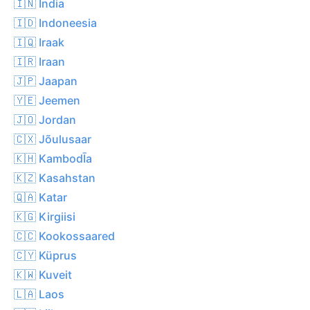
🇮🇳 India
🇮🇩 Indoneesia
🇮🇶 Iraak
🇮🇷 Iraan
🇯🇵 Jaapan
🇾🇪 Jeemen
🇯🇴 Jordan
🇨🇽 Jõulusaar
🇰🇭 KambodĪa
🇰🇿 Kasahstan
🇶🇦 Katar
🇰🇬 Kirgiisi
🇨🇨 Kookossaared
🇨🇾 Küprus
🇰🇼 Kuveit
🇱🇦 Laos