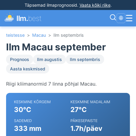
Täpsemad ilmaprognoosid
.
Vaata kõiki riike
.
☰
Ilm.
best
🌐
teistesse
>
Macau
>
Ilm septembris
Ilm Macau september
Prognoos
Ilm augustis
Ilm septembris
Aasta keskmised
Riigi kliimanormid 7 linna põhjal Macau.
KESKMINE KÕRGEIM
KESKMINE MADALAIM
30°C
27°C
SADEMED
PÄIKESEPAISTE
333 mm
1.7h/päev