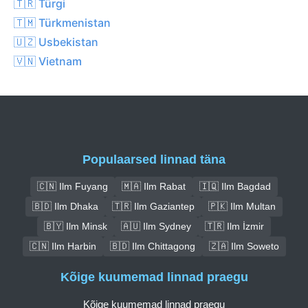
🇹🇷 Türgi
🇹🇲 Türkmenistan
🇺🇿 Usbekistan
🇻🇳 Vietnam
Populaarsed linnad täna
🇨🇳 Ilm Fuyang
🇲🇦 Ilm Rabat
🇮🇶 Ilm Bagdad
🇧🇩 Ilm Dhaka
🇹🇷 Ilm Gaziantep
🇵🇰 Ilm Multan
🇧🇾 Ilm Minsk
🇦🇺 Ilm Sydney
🇹🇷 Ilm İzmir
🇨🇳 Ilm Harbin
🇧🇩 Ilm Chittagong
🇿🇦 Ilm Soweto
Kõige kuumemad linnad praegu
Kõige kuumemad linnad praegu