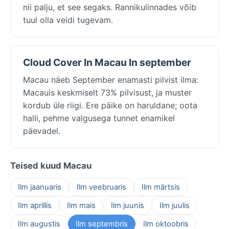
nii palju, et see segaks. Rannikulinnades võib
tuul olla veidi tugevam.
Cloud Cover In Macau In september
Macau näeb September enamasti pilvist ilma:
Macauis keskmiselt 73% pilvisust, ja muster
kordub üle riigi. Ere päike on haruldane; oota
halli, pehme valgusega tunnet enamikel
päevadel.
Teised kuud Macau
Ilm jaanuaris
Ilm veebruaris
Ilm märtsis
Ilm aprillis
Ilm mais
Ilm juunis
Ilm juulis
Ilm augustis
Ilm septembris
Ilm oktoobris