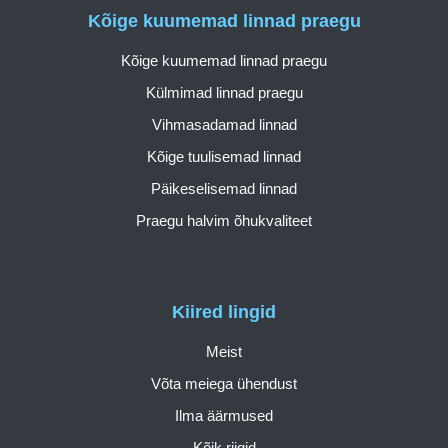
Kõige kuumemad linnad praegu
Kõige kuumemad linnad praegu
Külmimad linnad praegu
Vihmasadamad linnad
Kõige tuulisemad linnad
Päikeselisemad linnad
Praegu halvim õhukvaliteet
Kiired lingid
Meist
Võta meiega ühendust
Ilma äärmused
Kõik riigid