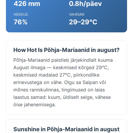
426 mm
0.8h/päev
NIISKUS
VAHEMIK
76%
29–29°C
How Hot Is Põhja-Mariaanid in august?
Põhja-Mariaanid paistleb järjekindlalt kuuma
August ilmaga — keskmised kõrged 29°C,
keskmised madalad 27°C, piirkondlike
erinevustega on vähe. Olgu sa Saipan või
mõnes rannikulinnas, tingimused on laias
laastus samad: kuum, üldiselt selge, vähese
öise jahenemisega.
Sunshine in Põhja-Mariaanid in august