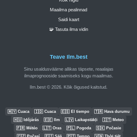
Maailma pealinnad
Saidi kaart
🧩 Tasuta ilma vidin
Teave Ilm.best
Sinu usaldusväärne allikas täpsete, reaalajas
ilmaprognooside saamiseks kogu maailmas.
Ilm.best © 2026. Kõik õigused kaitstud.
🇲🇾
🇮🇩
🇪🇸
🇹🇷
Cuaca
Cuaca
El tiempo
Hava durumu
🇭🇺
🇪🇪
🇱🇻
🇮🇹
Időjárás
Ilm
Laikapstākļi
Meteo
🇫🇷
🇱🇹
🇵🇱
🇸🇰
Météo
Oras
Pogoda
Počasie
🇨🇿
🇫🇮
🇵🇹
🇻🇳
Počasí
Sää
Tempo
Thời tiết