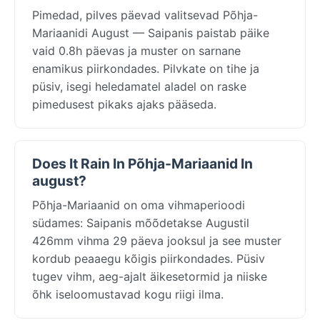
Pimedad, pilves päevad valitsevad Põhja-
Mariaanidi August — Saipanis paistab päike
vaid 0.8h päevas ja muster on sarnane
enamikus piirkondades. Pilvkate on tihe ja
püsiv, isegi heledamatel aladel on raske
pimedusest pikaks ajaks pääseda.
Does It Rain In Põhja-Mariaanid In
august?
Põhja-Mariaanid on oma vihmaperioodi
südames: Saipanis mõõdetakse Augustil
426mm vihma 29 päeva jooksul ja see muster
kordub peaaegu kõigis piirkondades. Püsiv
tugev vihm, aeg-ajalt äikesetormid ja niiske
õhk iseloomustavad kogu riigi ilma.