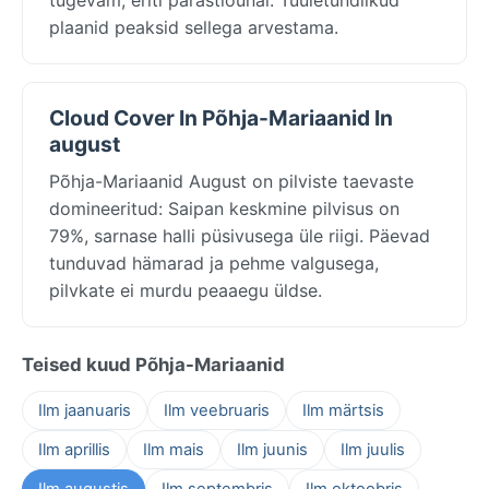
plaanid peaksid sellega arvestama.
Cloud Cover In Põhja-Mariaanid In
august
Põhja-Mariaanid August on pilviste taevaste
domineeritud: Saipan keskmine pilvisus on
79%, sarnase halli püsivusega üle riigi. Päevad
tunduvad hämarad ja pehme valgusega,
pilvkate ei murdu peaaegu üldse.
Teised kuud Põhja-Mariaanid
Ilm jaanuaris
Ilm veebruaris
Ilm märtsis
Ilm aprillis
Ilm mais
Ilm juunis
Ilm juulis
Ilm augustis
Ilm septembris
Ilm oktoobris