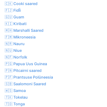
🇨🇰 Cooki saared
🇫🇯 FidĪi
🇬🇺 Guam
🇰🇮 Kiribati
🇲🇭 Marshalli Saared
🇫🇲 Mikroneesia
🇳🇷 Nauru
🇳🇺 Niue
🇳🇫 Norfolk
🇵🇬 Papua Uus Guinea
🇵🇳 Pitcairni saared
🇵🇫 Prantsuse Polüneesia
🇸🇧 Saalomoni Saared
🇼🇸 Samoa
🇹🇰 Tokelau
🇹🇴 Tonga