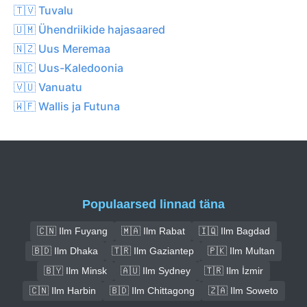
🇹🇻 Tuvalu
🇺🇲 Ühendriikide hajasaared
🇳🇿 Uus Meremaa
🇳🇨 Uus-Kaledoonia
🇻🇺 Vanuatu
🇼🇫 Wallis ja Futuna
Populaarsed linnad täna
🇨🇳 Ilm Fuyang
🇲🇦 Ilm Rabat
🇮🇶 Ilm Bagdad
🇧🇩 Ilm Dhaka
🇹🇷 Ilm Gaziantep
🇵🇰 Ilm Multan
🇧🇾 Ilm Minsk
🇦🇺 Ilm Sydney
🇹🇷 Ilm İzmir
🇨🇳 Ilm Harbin
🇧🇩 Ilm Chittagong
🇿🇦 Ilm Soweto