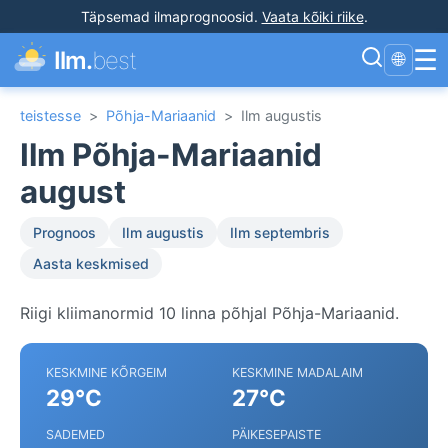
Täpsemad ilmaprognoosid
.
Vaata kõiki riike
.
☰
Ilm.
best
🌐
teistesse
>
Põhja-Mariaanid
>
Ilm augustis
Ilm Põhja-Mariaanid
august
Prognoos
Ilm augustis
Ilm septembris
Aasta keskmised
Riigi kliimanormid 10 linna põhjal Põhja-Mariaanid.
KESKMINE KÕRGEIM
KESKMINE MADALAIM
29°C
27°C
SADEMED
PÄIKESEPAISTE