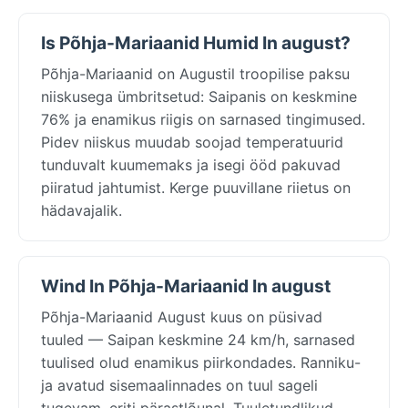
Is Põhja-Mariaanid Humid In august?
Põhja-Mariaanid on Augustil troopilise paksu
niiskusega ümbritsetud: Saipanis on keskmine
76% ja enamikus riigis on sarnased tingimused.
Pidev niiskus muudab soojad temperatuurid
tunduvalt kuumemaks ja isegi ööd pakuvad
piiratud jahtumist. Kerge puuvillane riietus on
hädavajalik.
Wind In Põhja-Mariaanid In august
Põhja-Mariaanid August kuus on püsivad
tuuled — Saipan keskmine 24 km/h, sarnased
tuulised olud enamikus piirkondades. Ranniku-
ja avatud sisemaalinnades on tuul sageli
tugevam, eriti pärastlõunal. Tuuletundlikud