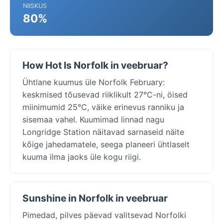
NIISKUS
80%
How Hot Is Norfolk in veebruar?
Ühtlane kuumus üle Norfolk February:
keskmised tõusevad riiklikult 27°C-ni, öised
miinimumid 25°C, väike erinevus ranniku ja
sisemaa vahel. Kuumimad linnad nagu
Longridge Station näitavad sarnaseid näite
kõige jahedamatele, seega planeeri ühtlaselt
kuuma ilma jaoks üle kogu riigi.
Sunshine in Norfolk in veebruar
Pimedad, pilves päevad valitsevad Norfolki