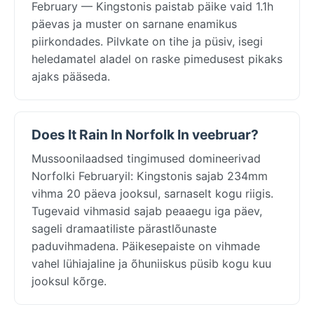
February — Kingstonis paistab päike vaid 1.1h
päevas ja muster on sarnane enamikus
piirkondades. Pilvkate on tihe ja püsiv, isegi
heledamatel aladel on raske pimedusest pikaks
ajaks pääseda.
Does It Rain In Norfolk In veebruar?
Mussoonilaadsed tingimused domineerivad
Norfolki Februaryil: Kingstonis sajab 234mm
vihma 20 päeva jooksul, sarnaselt kogu riigis.
Tugevaid vihmasid sajab peaaegu iga päev,
sageli dramaatiliste pärastlõunaste
paduvihmadena. Päikesepaiste on vihmade
vahel lühiajaline ja õhuniiskus püsib kogu kuu
jooksul kõrge.