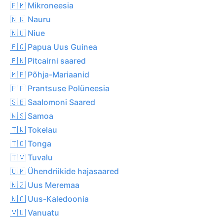
🇫🇲 Mikroneesia
🇳🇷 Nauru
🇳🇺 Niue
🇵🇬 Papua Uus Guinea
🇵🇳 Pitcairni saared
🇲🇵 Põhja-Mariaanid
🇵🇫 Prantsuse Polüneesia
🇸🇧 Saalomoni Saared
🇼🇸 Samoa
🇹🇰 Tokelau
🇹🇴 Tonga
🇹🇻 Tuvalu
🇺🇲 Ühendriikide hajasaared
🇳🇿 Uus Meremaa
🇳🇨 Uus-Kaledoonia
🇻🇺 Vanuatu