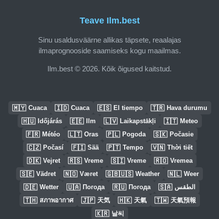
Teave Ilm.best
Sinu usaldusväärne allikas täpsete, reaalajas
ilmaprognooside saamiseks kogu maailmas.
Ilm.best © 2026. Kõik õigused kaitstud.
🇲🇾
🇮🇩
🇪🇸
🇹🇷
Cuaca
Cuaca
El tiempo
Hava durumu
🇭🇺
🇪🇪
🇱🇻
🇮🇹
Időjárás
Ilm
Laikapstākļi
Meteo
🇫🇷
🇱🇹
🇵🇱
🇸🇰
Météo
Oras
Pogoda
Počasie
🇨🇿
🇫🇮
🇵🇹
🇻🇳
Počasí
Sää
Tempo
Thời tiết
🇩🇰
🇷🇸
🇸🇮
🇷🇴
Vejret
Vreme
Vreme
Vremea
🇸🇪
🇳🇴
🇬🇧🇺🇸
🇳🇱
Vädret
Været
Weather
Weer
🇩🇪
🇺🇦
🇷🇺
🇸🇦
Wetter
Погода
Погода
الطقس
🇹🇭
🇯🇵
🇭🇰
🇹🇼
สภาพอากาศ
天気
天氣
天氣預報
🇰🇷
날씨