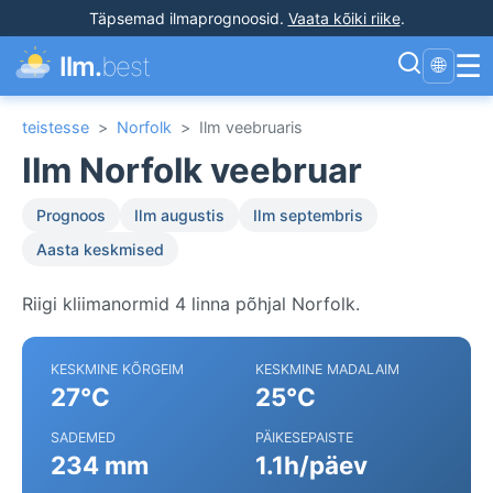
Täpsemad ilmaprognoosid
.
Vaata kõiki riike
.
☰
Ilm.
best
🌐
teistesse
>
Norfolk
>
Ilm veebruaris
Ilm Norfolk veebruar
Prognoos
Ilm augustis
Ilm septembris
Aasta keskmised
Riigi kliimanormid 4 linna põhjal Norfolk.
KESKMINE KÕRGEIM
KESKMINE MADALAIM
27°C
25°C
SADEMED
PÄIKESEPAISTE
234 mm
1.1h/päev