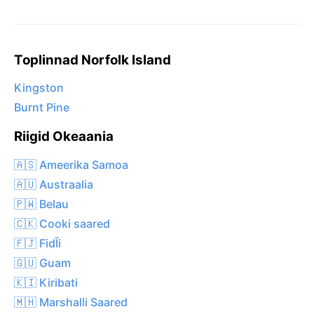
Toplinnad Norfolk Island
Kingston
Burnt Pine
Riigid Okeaania
🇦🇸 Ameerika Samoa
🇦🇺 Austraalia
🇵🇼 Belau
🇨🇰 Cooki saared
🇫🇯 FidĪi
🇬🇺 Guam
🇰🇮 Kiribati
🇲🇭 Marshalli Saared