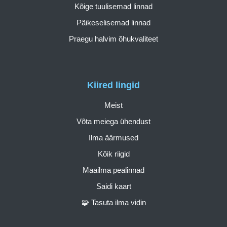
Kõige tuulisemad linnad
Päikeselisemad linnad
Praegu halvim õhukvaliteet
Kiired lingid
Meist
Võta meiega ühendust
Ilma äärmused
Kõik riigid
Maailma pealinnad
Saidi kaart
🧩 Tasuta ilma vidin