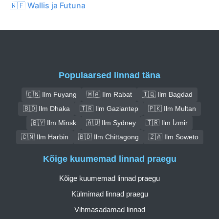
🇼🇫 Wallis ja Futuna
Populaarsed linnad täna
🇨🇳 Ilm Fuyang
🇲🇦 Ilm Rabat
🇮🇶 Ilm Bagdad
🇧🇩 Ilm Dhaka
🇹🇷 Ilm Gaziantep
🇵🇰 Ilm Multan
🇧🇾 Ilm Minsk
🇦🇺 Ilm Sydney
🇹🇷 Ilm İzmir
🇨🇳 Ilm Harbin
🇧🇩 Ilm Chittagong
🇿🇦 Ilm Soweto
Kõige kuumemad linnad praegu
Kõige kuumemad linnad praegu
Külmimad linnad praegu
Vihmasadamad linnad