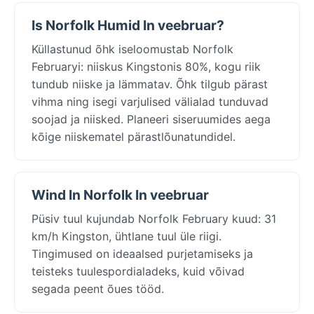
Is Norfolk Humid In veebruar?
Küllastunud õhk iseloomustab Norfolk
Februaryi: niiskus Kingstonis 80%, kogu riik
tundub niiske ja lämmatav. Õhk tilgub pärast
vihma ning isegi varjulised välialad tunduvad
soojad ja niisked. Planeeri siseruumides aega
kõige niiskematel pärastlõunatundidel.
Wind In Norfolk In veebruar
Püsiv tuul kujundab Norfolk February kuud: 31
km/h Kingston, ühtlane tuul üle riigi.
Tingimused on ideaalsed purjetamiseks ja
teisteks tuulespordialadeks, kuid võivad
segada peent õues tööd.