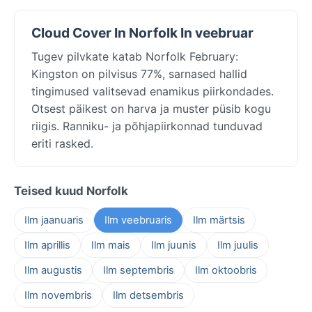
Cloud Cover In Norfolk In veebruar
Tugev pilvkate katab Norfolk February:
Kingston on pilvisus 77%, sarnased hallid
tingimused valitsevad enamikus piirkondades.
Otsest päikest on harva ja muster püsib kogu
riigis. Ranniku- ja põhjapiirkonnad tunduvad
eriti rasked.
Teised kuud Norfolk
Ilm jaanuaris
Ilm veebruaris
Ilm märtsis
Ilm aprillis
Ilm mais
Ilm juunis
Ilm juulis
Ilm augustis
Ilm septembris
Ilm oktoobris
Ilm novembris
Ilm detsembris