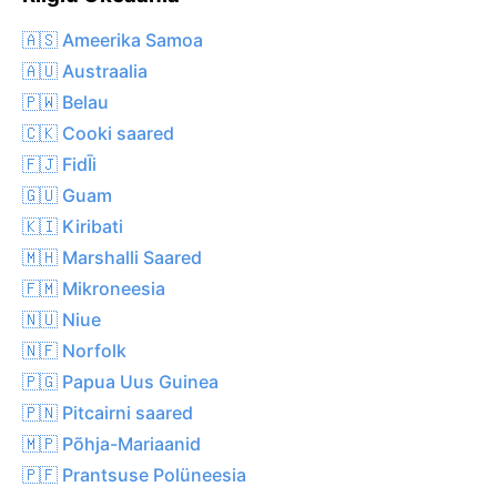
🇦🇸 Ameerika Samoa
🇦🇺 Austraalia
🇵🇼 Belau
🇨🇰 Cooki saared
🇫🇯 FidĪi
🇬🇺 Guam
🇰🇮 Kiribati
🇲🇭 Marshalli Saared
🇫🇲 Mikroneesia
🇳🇺 Niue
🇳🇫 Norfolk
🇵🇬 Papua Uus Guinea
🇵🇳 Pitcairni saared
🇲🇵 Põhja-Mariaanid
🇵🇫 Prantsuse Polüneesia