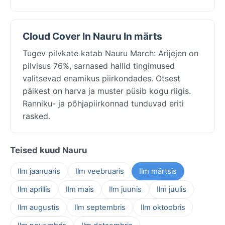
Cloud Cover In Nauru In märts
Tugev pilvkate katab Nauru March: Arijejen on
pilvisus 76%, sarnased hallid tingimused
valitsevad enamikus piirkondades. Otsest
päikest on harva ja muster püsib kogu riigis.
Ranniku- ja põhjapiirkonnad tunduvad eriti
rasked.
Teised kuud Nauru
Ilm jaanuaris
Ilm veebruaris
Ilm märtsis
Ilm aprillis
Ilm mais
Ilm juunis
Ilm juulis
Ilm augustis
Ilm septembris
Ilm oktoobris