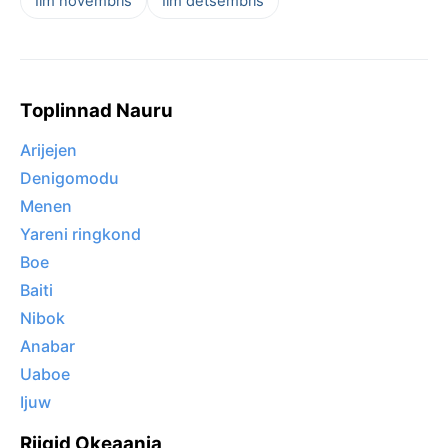
Ilm novembris
Ilm detsembris
Toplinnad Nauru
Arijejen
Denigomodu
Menen
Yareni ringkond
Boe
Baiti
Nibok
Anabar
Uaboe
Ijuw
Riigid Okeaania