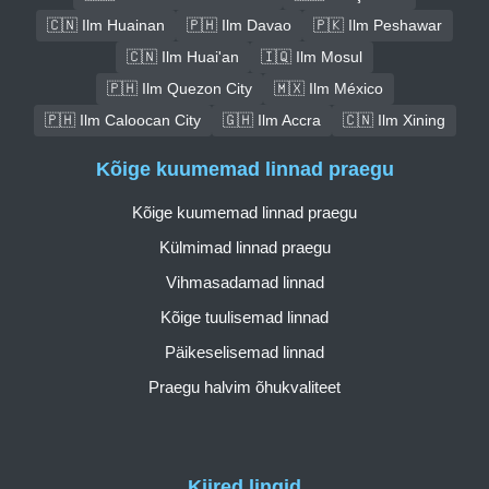
🇨🇳 Ilm Huainan
🇵🇭 Ilm Davao
🇵🇰 Ilm Peshawar
🇨🇳 Ilm Huai'an
🇮🇶 Ilm Mosul
🇵🇭 Ilm Quezon City
🇲🇽 Ilm México
🇵🇭 Ilm Caloocan City
🇬🇭 Ilm Accra
🇨🇳 Ilm Xining
Kõige kuumemad linnad praegu
Kõige kuumemad linnad praegu
Külmimad linnad praegu
Vihmasadamad linnad
Kõige tuulisemad linnad
Päikeselisemad linnad
Praegu halvim õhukvaliteet
Kiired lingid