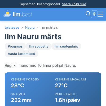
Täpsemad ilmaprognoosid
.
Vaata kõiki riike
.
☰
Ilm.
best
🌐
teistesse
>
Nauru
>
Ilm märtsis
Ilm Nauru märts
Prognoos
Ilm augustis
Ilm septembris
Aasta keskmised
Riigi kliimanormid 10 linna põhjal Nauru.
KESKMINE KÕRGEIM
KESKMINE MADALAIM
28°C
27°C
SADEMED
PÄIKESEPAISTE
252 mm
1.6h/päev