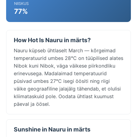
NIISKUS
77%
How Hot Is Nauru in märts?
Nauru küpseb ühtlaselt March — kõrgeimad
temperatuurid umbes 28°C on tüüpilised alates
Nibok kuni Nibok, väga väikese piirkondliku
erinevusega. Madalaimad temperatuurid
püsivad umbes 27°C isegi öösiti ning riigi
väike geograafiline jalajälg tähendab, et olulisi
kliimataskuid pole. Oodata ühtlast kuumust
päeval ja öösel.
Sunshine in Nauru in märts