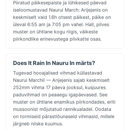
Piiratud päikesepaiste ja lühikesed päevad
iseloomustavad Naurui March: Arijejenis on
keskmiselt vaid 1.6h otsest päikest, päike on
üleval 6:55 am ja 7:05 pm vahel. Hall, pilves
muster on ühtlane kogu riigis, väikeste
piirkondlike erinevustega pilvkatte osas.
Does It Rain In Nauru In märts?
Tugevad hooajalised vihmad küllastavad
Naurui Marchil — Arijejenis sajab keskmiselt
252mm vihma 17 päeva jooksul, kusjuures
paduvihmad on peaaegu igapäevased. See
muster on ühtlane enamikus piirkondades, eriti
mussoonist mõjutatud rannikualadel. Oodata
on tormiseid pärastlõunaseid vihmasid, millele
järgneb niiske kuumus.