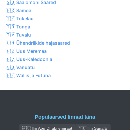
🇸🇧 Saalomoni Saared
🇼🇸 Samoa
🇹🇰 Tokelau
🇹🇴 Tonga
🇹🇻 Tuvalu
🇺🇲 Ühendriikide hajasaared
🇳🇿 Uus Meremaa
🇳🇨 Uus-Kaledoonia
🇻🇺 Vanuatu
🇼🇫 Wallis ja Futuna
Populaarsed linnad täna
🇦🇪 Ilm Abu Dhabi emiraat
🇾🇪 Ilm Şana‘ā'