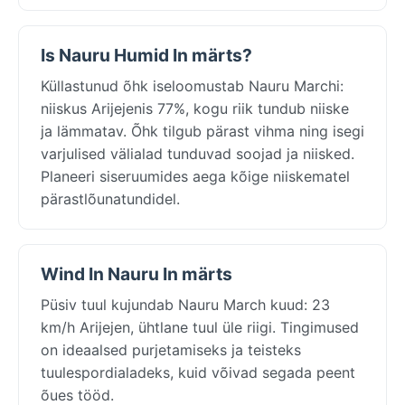
Is Nauru Humid In märts?
Küllastunud õhk iseloomustab Nauru Marchi:
niiskus Arijejenis 77%, kogu riik tundub niiske
ja lämmatav. Õhk tilgub pärast vihma ning isegi
varjulised välialad tunduvad soojad ja niisked.
Planeeri siseruumides aega kõige niiskematel
pärastlõunatundidel.
Wind In Nauru In märts
Püsiv tuul kujundab Nauru March kuud: 23
km/h Arijejen, ühtlane tuul üle riigi. Tingimused
on ideaalsed purjetamiseks ja teisteks
tuulespordialadeks, kuid võivad segada peent
õues tööd.