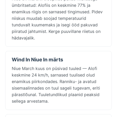
ümbritsetud: Alofiis on keskmine 77% ja
enamikus riigis on sarnased tingimused. Pidev
niiskus muudab soojad temperatuurid
tunduvalt kuumemaks ja isegi ööd pakuvad
piiratud jahtumist. Kerge puuvillane riietus on
hädavajalik.
Wind In Niue In märts
Niue March kuus on püsivad tuuled — Alofi
keskmine 24 km/h, sarnased tuulised olud
enamikus piirkondades. Ranniku- ja avatud
sisemaalinnades on tuul sageli tugevam, eriti
pärastlõunal. Tuuletundlikud plaanid peaksid
sellega arvestama.