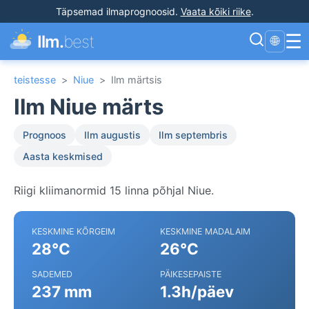
Täpsemad ilmaprognoosid
.
Vaata kõiki riike
.
☰
Ilm.
best
🌐
teistesse
>
Niue
>
Ilm märtsis
Ilm Niue märts
Prognoos
Ilm augustis
Ilm septembris
Aasta keskmised
Riigi kliimanormid 15 linna põhjal Niue.
KESKMINE KÕRGEIM
KESKMINE MADALAIM
28°C
26°C
SADEMED
PÄIKESEPAISTE
237 mm
1.3h/päev