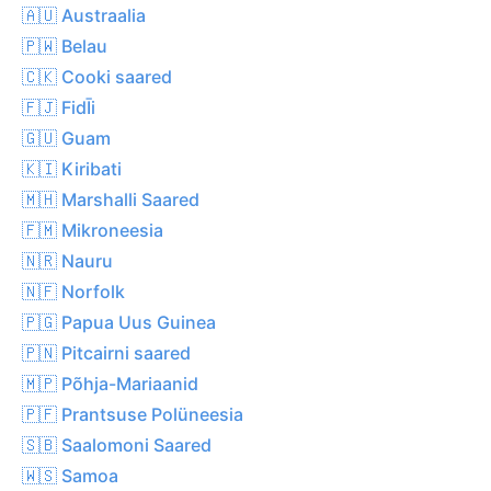
🇦🇺 Austraalia
🇵🇼 Belau
🇨🇰 Cooki saared
🇫🇯 FidĪi
🇬🇺 Guam
🇰🇮 Kiribati
🇲🇭 Marshalli Saared
🇫🇲 Mikroneesia
🇳🇷 Nauru
🇳🇫 Norfolk
🇵🇬 Papua Uus Guinea
🇵🇳 Pitcairni saared
🇲🇵 Põhja-Mariaanid
🇵🇫 Prantsuse Polüneesia
🇸🇧 Saalomoni Saared
🇼🇸 Samoa