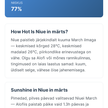
NIISKUS
77%
How Hot Is Niue in märts?
Niue paistleb järjekindlalt kuuma March ilmaga
— keskmised kõrged 28°C, keskmised
madalad 26°C, piirkondlike erinevustega on
vähe. Olgu sa Alofi või mõnes rannikulinnas,
tingimused on laias laastus samad: kuum,
üldiselt selge, vähese öise jahenemisega.
Sunshine in Niue in märts
Pimedad, pilves päevad valitsevad Niuei March
— Alofiis paistab päike vaid 1.3h päevas ja