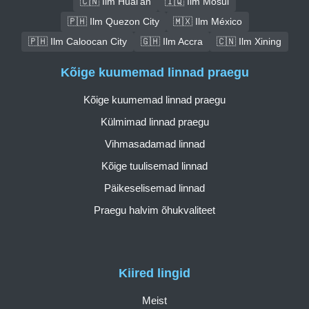
🇨🇳 Ilm Huai'an
🇮🇶 Ilm Mosul
🇵🇭 Ilm Quezon City
🇲🇽 Ilm México
🇵🇭 Ilm Caloocan City
🇬🇭 Ilm Accra
🇨🇳 Ilm Xining
Kõige kuumemad linnad praegu
Kõige kuumemad linnad praegu
Külmimad linnad praegu
Vihmasadamad linnad
Kõige tuulisemad linnad
Päikeselisemad linnad
Praegu halvim õhukvaliteet
Kiired lingid
Meist