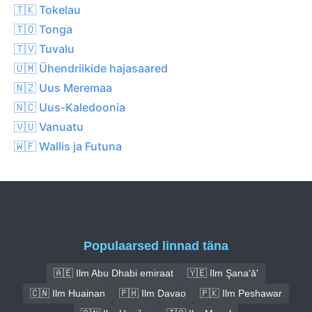
🇹🇰 Tokelau
🇹🇴 Tonga
🇹🇻 Tuvalu
🇺🇲 Ühendriikide hajasaared
🇳🇿 Uus Meremaa
🇳🇨 Uus-Kaledoonia
🇻🇺 Vanuatu
🇼🇫 Wallis ja Futuna
Populaarsed linnad täna
🇦🇪 Ilm Abu Dhabi emiraat
🇾🇪 Ilm Şana‘ā'
🇨🇳 Ilm Huainan
🇵🇭 Ilm Davao
🇵🇰 Ilm Peshawar