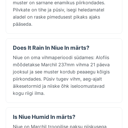
muster on sarnane enamikus piirkondades.
Pilvkate on tihe ja püsiv, isegi heledamatel
aladel on raske pimedusest pikaks ajaks
pääseda.
Does It Rain In Niue In märts?
Niue on oma vihmaperioodi südames: Alofiis
mõõdetakse Marchil 237mm vihma 21 päeva
jooksul ja see muster kordub peaaegu kõigis
piirkondades. Püsiv tugev vihm, aeg-ajalt
äikesetormid ja niiske õhk iseloomustavad
kogu riigi ilma.
Is Niue Humid In märts?
Niue on Marchil troopilise paksu niiskusega