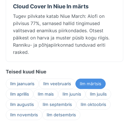
Cloud Cover In Niue In märts
Tugev pilvkate katab Niue March: Alofi on
pilvisus 77%, sarnased hallid tingimused
valitsevad enamikus piirkondades. Otsest
päikest on harva ja muster püsib kogu riigis.
Ranniku- ja põhjapiirkonnad tunduvad eriti
rasked.
Teised kuud Niue
Ilm jaanuaris
Ilm veebruaris
Ilm märtsis
Ilm aprillis
Ilm mais
Ilm juunis
Ilm juulis
Ilm augustis
Ilm septembris
Ilm oktoobris
Ilm novembris
Ilm detsembris