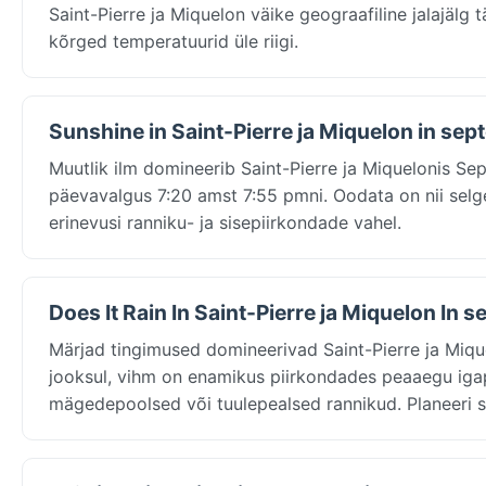
Saint-Pierre ja Miquelon väike geograafiline jalajäl
kõrged temperatuurid üle riigi.
Sunshine in Saint-Pierre ja Miquelon in se
Muutlik ilm domineerib Saint-Pierre ja Miquelonis Sept
päevavalgus 7:20 amst 7:55 pmni. Oodata on nii selgei
erinevusi ranniku- ja sisepiirkondade vahel.
Does It Rain In Saint-Pierre ja Miquelon In 
Märjad tingimused domineerivad Saint-Pierre ja Mi
jooksul, vihm on enamikus piirkondades peaaegu iga
mägedepoolsed või tuulepealsed rannikud. Planeeri 