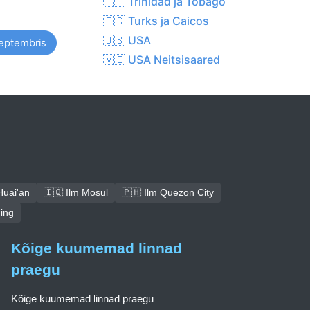
🇹🇹 Trinidad ja Tobago
🇹🇨 Turks ja Caicos
🇺🇸 USA
septembris
🇻🇮 USA Neitsisaared
Huai'an
🇮🇶 Ilm Mosul
🇵🇭 Ilm Quezon City
ning
Kõige kuumemad linnad
praegu
Kõige kuumemad linnad praegu