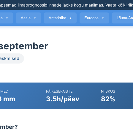
äpsemad ilmaprognoosid
linnade jaoks kogu maailmas
.
Vaata kõiki rii
ika
Aasia
Antarktika
Euroopa
Lõuna-A
▼
▼
▼
▼
n september
keskmised
.
EMED
PÄIKESEPAISTE
NIISKUS
6 mm
3.5h/päev
82%
tember?