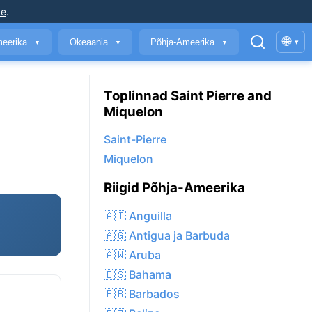
ke
.
🌐
meerika
Okeaania
Põhja-Ameerika
▾
▼
▼
▼
Toplinnad Saint Pierre and
Miquelon
Saint-Pierre
Miquelon
Riigid Põhja-Ameerika
🇦🇮 Anguilla
🇦🇬 Antigua ja Barbuda
🇦🇼 Aruba
🇧🇸 Bahama
🇧🇧 Barbados