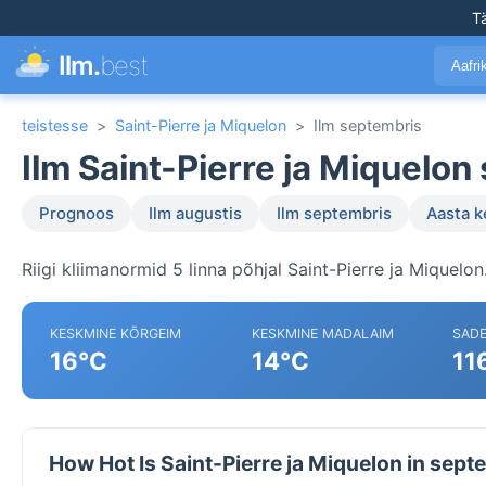
T
Ilm.
best
Aafr
teistesse
>
Saint-Pierre ja Miquelon
>
Ilm septembris
Ilm Saint-Pierre ja Miquelo
Prognoos
Ilm augustis
Ilm septembris
Aasta 
Riigi kliimanormid 5 linna põhjal Saint-Pierre ja Miquelon
KESKMINE KÕRGEIM
KESKMINE MADALAIM
SAD
16°C
14°C
11
How Hot Is Saint-Pierre ja Miquelon in sep