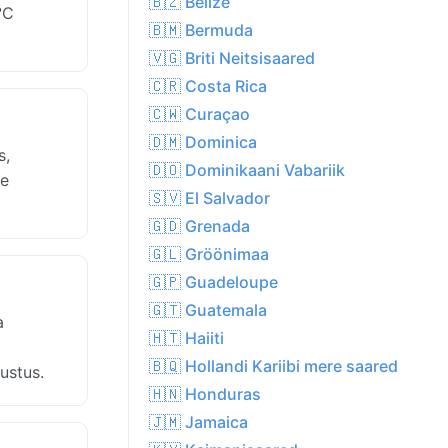
🇧🇿 Belize
°C
🇧🇲 Bermuda
🇻🇬 Briti Neitsisaared
🇨🇷 Costa Rica
🇨🇼 Curaçao
🇩🇲 Dominica
s,
🇩🇴 Dominikaani Vabariik
ke
🇸🇻 El Salvador
🇬🇩 Grenada
🇬🇱 Gröönimaa
🇬🇵 Guadeloupe
🇬🇹 Guatemala
a
🇭🇹 Haiiti
i
🇧🇶 Hollandi Kariibi mere saared
ustus.
🇭🇳 Honduras
🇯🇲 Jamaica