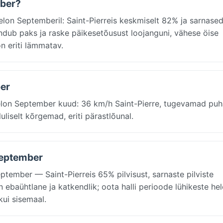
mber?
elon Septemberil: Saint-Pierreis keskmiselt 82% ja sarnase
undub paks ja raske päikesetõusust loojanguni, vähese öise
n eriti lämmatav.
ber
uelon September kuud: 36 km/h Saint-Pierre, tugevamad pu
uliselt kõrgemad, eriti pärastlõunal.
 september
ptember — Saint-Pierreis 65% pilvisust, sarnaste pilviste
ebaühtlane ja katkendlik; oota halli perioode lühikeste he
kui sisemaal.