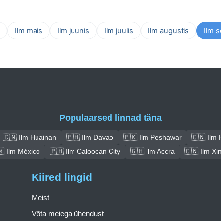
Ilm mais
Ilm juunis
Ilm juulis
Ilm augustis
Ilm 
Populaarsed linnad täna
🇨🇳 Ilm Huainan
🇵🇭 Ilm Davao
🇵🇰 Ilm Peshawar
🇨🇳 Ilm 
🇽 Ilm México
🇵🇭 Ilm Caloocan City
🇬🇭 Ilm Accra
🇨🇳 Ilm Xi
Kiired lingid
Meist
Võta meiega ühendust