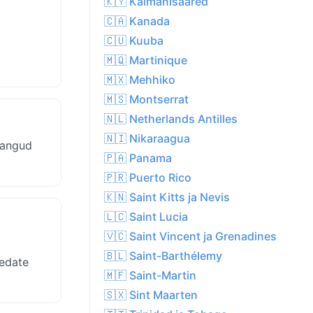
🇰🇾 Kaimanisaared
🇨🇦 Kanada
d
🇨🇺 Kuuba
🇲🇶 Martinique
🇲🇽 Mehhiko
🇲🇸 Montserrat
🇳🇱 Netherlands Antilles
🇳🇮 Nikaraagua
hangud
🇵🇦 Panama
🇵🇷 Puerto Rico
🇰🇳 Saint Kitts ja Nevis
🇱🇨 Saint Lucia
🇻🇨 Saint Vincent ja Grenadines
🇧🇱 Saint-Barthélemy
ledate
🇲🇫 Saint-Martin
🇸🇽 Sint Maarten