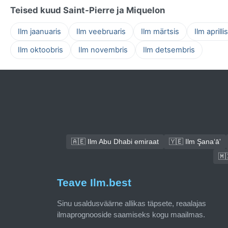
Teised kuud Saint-Pierre ja Miquelon
Ilm jaanuaris
Ilm veebruaris
Ilm märtsis
Ilm aprillis
Ilm oktoobris
Ilm novembris
Ilm detsembris
🇦🇪 Ilm Abu Dhabi emiraat
🇾🇪 Ilm Şana‘ā'
🇲
Teave Ilm.best
Sinu usaldusväärne allikas täpsete, reaalajas
ilmaprognooside saamiseks kogu maailmas.