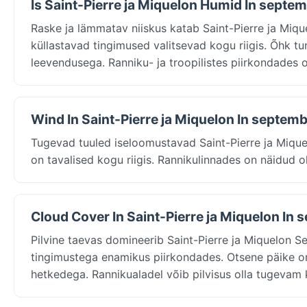
Is Saint-Pierre ja Miquelon Humid In septe
Raske ja lämmatav niiskus katab Saint-Pierre ja Miqu
küllastavad tingimused valitsevad kogu riigis. Õhk t
leevendusega. Ranniku- ja troopilistes piirkondades o
Wind In Saint-Pierre ja Miquelon In septem
Tugevad tuuled iseloomustavad Saint-Pierre ja Miq
on tavalised kogu riigis. Rannikulinnades on näidud ol
Cloud Cover In Saint-Pierre ja Miquelon In
Pilvine taevas domineerib Saint-Pierre ja Miquelon Se
tingimustega enamikus piirkondades. Otsene päike on 
hetkedega. Rannikualadel võib pilvisus olla tugevam 