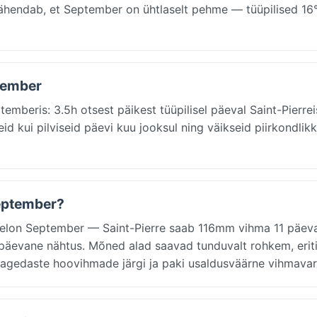
g tähendab, et September on ühtlaselt pehme — tüüpilised 16
ptember
emberis: 3.5h otsest päikest tüüpilisel päeval Saint-Pierrei
d kui pilviseid päevi kuu jooksul ning väikseid piirkondlik
september?
quelon September — Saint-Pierre saab 116mm vihma 11 päev
päevane nähtus. Mõned alad saavad tunduvalt rohkem, erit
sagedaste hoovihmade järgi ja paki usaldusväärne vihmavar