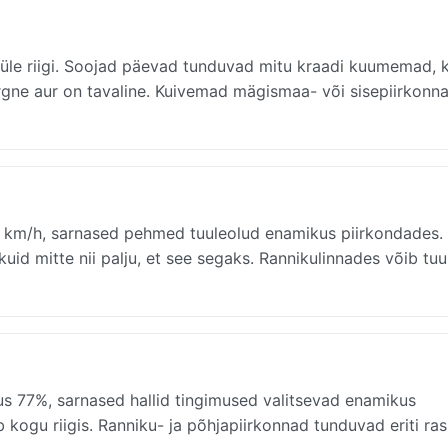
ane üle riigi. Soojad päevad tunduvad mitu kraadi kuumemad, 
gne aur on tavaline. Kuivemad mägismaa- või sisepiirkonn
a 16 km/h, sarnased pehmed tuuleolud enamikus piirkondades.
kuid mitte nii palju, et see segaks. Rannikulinnades võib tuul
isus 77%, sarnased hallid tingimused valitsevad enamikus
 kogu riigis. Ranniku- ja põhjapiirkonnad tunduvad eriti ra