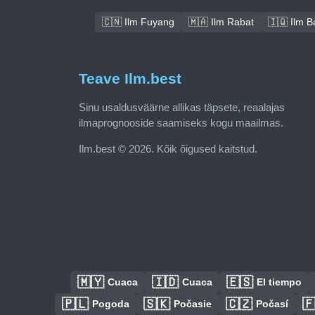
🇨🇳 Ilm Fuyang
🇲🇦 Ilm Rabat
🇮🇶 Ilm 
Teave Ilm.best
Sinu usaldusväärne allikas täpsete, reaalajas
ilmaprognooside saamiseks kogu maailmas.
Ilm.best © 2026. Kõik õigused kaitstud.
🇲🇾
🇮🇩
🇪🇸
Cuaca
Cuaca
El tiempo
🇵🇱
🇸🇰
🇨🇿

Pogoda
Počasie
Počasí