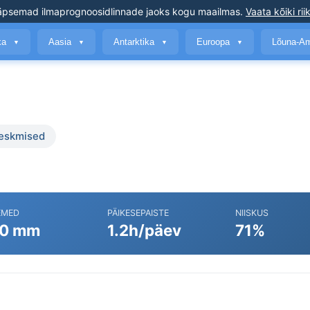
äpsemad ilmaprognoosid
linnade jaoks kogu maailmas
.
Vaata kõiki rii
ika
Aasia
Antarktika
Euroopa
Lõuna-A
▼
▼
▼
▼
keskmised
EMED
PÄIKESEPAISTE
NIISKUS
0 mm
1.2h/päev
71%