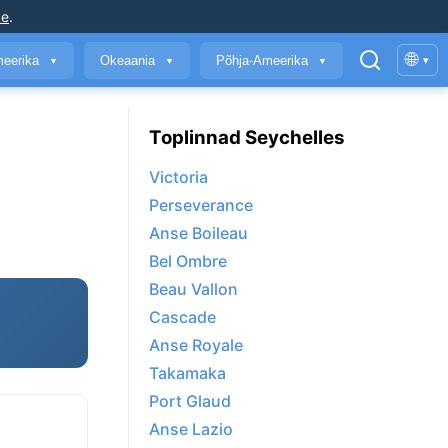
ke
.
🌐
meerika
Okeaania
Põhja-Ameerika
▾
▼
▼
▼
Toplinnad Seychelles
Victoria
Perseverance
Anse Boileau
Bel Ombre
Beau Vallon
Cascade
Anse Royale
Takamaka
Port Glaud
Anse Lazio