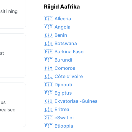
i
Riigid Aafrika
iti ning
🇩🇿 AlĪeeria
🇦🇴 Angola
🇧🇯 Benin
🇧🇼 Botswana
🇧🇫 Burkina Faso
st
🇧🇮 Burundi
🇰🇲 Comoros
🇨🇮 Côte d’Ivoire
🇩🇯 Djibouti
🇪🇬 Egiptus
🇬🇶 Ekvatoriaal-Guinea
kus
🇪🇷 Eritrea
pealsed
🇸🇿 eSwatini
🇪🇹 Etioopia