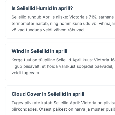
Is Seiiellid Humid In aprill?
Seiiellid tundub Aprilis niiske: Victoriais 71%, sarn
termometer näitab, ning hommikune udu või vihmajär
võivad tunduda veidi vähem rõhuvad.
Wind In Seiiellid In aprill
Kerge tuul on tüüpiline Seiiellid April kuus: Victori
liigub piisavalt, et hoida värskust soojadel päevadel, 
veidi tugevam.
Cloud Cover In Seiiellid In aprill
Tugev pilvkate katab Seiiellid April: Victoria on pilv
piirkondades. Otsest päikest on harva ja muster püsib