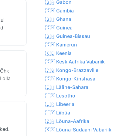
🇬🇦 Gabon
🇬🇲 Gambia
🇬🇭 Ghana
kui
ad
🇬🇳 Guinea
🇬🇼 Guinea-Bissau
🇨🇲 Kamerun
🇰🇪 Keenia
🇨🇫 Kesk Aafrika Vabariik
🇨🇬 Kongo-Brazzaville
 Õhk
 olla
🇨🇩 Kongo-Kinshasa
🇪🇭 Lääne-Sahara
🇱🇸 Lesotho
🇱🇷 Libeeria
🇱🇾 Liibüa
🇿🇦 Lõuna-Aafrika
sked.
🇸🇸 Lõuna-Sudaani Vabariik