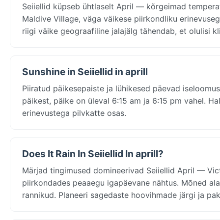
Seiiellid küpseb ühtlaselt April — kõrgeimad tempera
Maldive Village, väga väikese piirkondliku erinevus
riigi väike geograafiline jalajälg tähendab, et olulisi
Sunshine in Seiiellid in aprill
Piiratud päikesepaiste ja lühikesed päevad iseloomusta
päikest, päike on üleval 6:15 am ja 6:15 pm vahel. Hal
erinevustega pilvkatte osas.
Does It Rain In Seiiellid In aprill?
Märjad tingimused domineerivad Seiiellid April — V
piirkondades peaaegu igapäevane nähtus. Mõned ala
rannikud. Planeeri sagedaste hoovihmade järgi ja pa