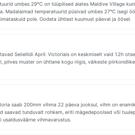
tuurid umbes 29°C on tüüpilised alates Maldive Village kun
ega. Madalaimad temperatuurid püsivad umbes 27°C isegi öös
 kliimataskuid pole. Oodata ühtlast kuumust päeval ja öösel.
vad Seiiellidi April: Victoriais on keskmiselt vaid 1.2h otse
l, pilves muster on ühtlane kogu riigis, väikeste piirkondlike
ictoria saab 200mm vihma 22 päeva jooksul, vihm on enami
d saavad tunduvalt rohkem, eriti mägedepoolsed või tuule
ki usaldusväärne vihmavarustus.