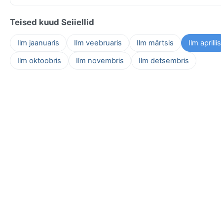
Teised kuud Seiiellid
Ilm jaanuaris
Ilm veebruaris
Ilm märtsis
Ilm aprillis
Ilm oktoobris
Ilm novembris
Ilm detsembris