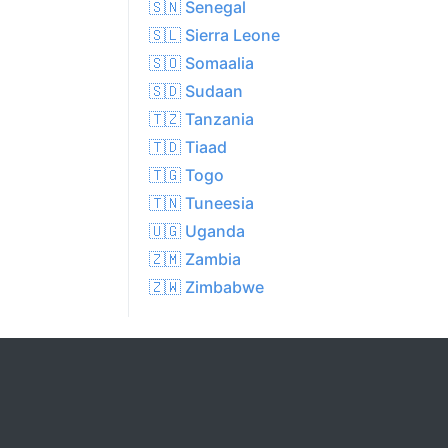
🇸🇳 Senegal
🇸🇱 Sierra Leone
🇸🇴 Somaalia
🇸🇩 Sudaan
🇹🇿 Tanzania
🇹🇩 Tiaad
🇹🇬 Togo
🇹🇳 Tuneesia
🇺🇬 Uganda
🇿🇲 Zambia
🇿🇼 Zimbabwe