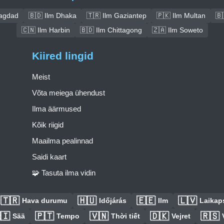
Bagdad
🇧🇩 Ilm Dhaka
🇹🇷 Ilm Gaziantep
🇵🇰 Ilm Multan
🇧
🇨🇳 Ilm Harbin
🇧🇩 Ilm Chittagong
🇿🇦 Ilm Soweto
Kiired lingid
Meist
Võta meiega ühendust
Ilma äärmused
Kõik riigid
Maailma pealinnad
Saidi kaart
🧩 Tasuta ilma vidin
🇹🇷
🇭🇺
🇪🇪
🇱🇻
Hava durumu
Időjárás
Ilm
Laikaps
🇮
🇵🇹
🇻🇳
🇩🇰
🇷🇸
Sää
Tempo
Thời tiết
Vejret