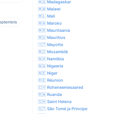
🇲🇬 Madagaskar
🇲🇼 Malawi
🇲🇱 Mali
septembris
🇲🇦 Maroko
🇲🇷 Mauritaania
🇲🇺 Mauritius
🇾🇹 Mayotte
🇲🇿 Mosambiik
🇳🇦 Namiibia
🇳🇬 Nigeeria
🇳🇪 Niger
🇷🇪 Réunion
🇨🇻 Roheneemesaared
🇷🇼 Ruanda
🇸🇭 Saint Helena
🇸🇹 São Tomé ja Principe