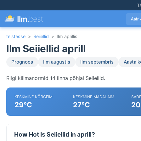
T
Ilm.
best
Aafr
teistesse
>
Seiiellid
>
Ilm aprillis
Ilm Seiiellid aprill
Prognoos
Ilm augustis
Ilm septembris
Aasta 
Riigi kliimanormid 14 linna põhjal Seiiellid.
KESKMINE KÕRGEIM
KESKMINE MADALAIM
SAD
29°C
27°C
20
How Hot Is Seiiellid in aprill?