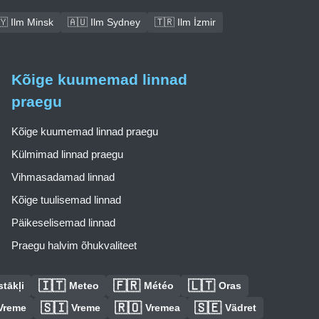
🇾 Ilm Minsk
🇦🇺 Ilm Sydney
🇹🇷 Ilm İzmir
Kõige kuumemad linnad
praegu
Kõige kuumemad linnad praegu
Külmimad linnad praegu
Vihmasadamad linnad
Kõige tuulisemad linnad
Päikeselisemad linnad
Praegu halvim õhukvaliteet
🇮🇹
🇫🇷
🇱🇹
tākļi
Meteo
Météo
Oras
🇸🇮
🇷🇴
🇸🇪
Vreme
Vreme
Vremea
Vädret