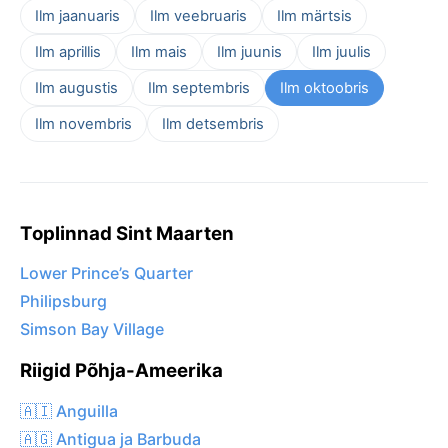
Ilm jaanuaris
Ilm veebruaris
Ilm märtsis
Ilm aprillis
Ilm mais
Ilm juunis
Ilm juulis
Ilm augustis
Ilm septembris
Ilm oktoobris
Ilm novembris
Ilm detsembris
Toplinnad Sint Maarten
Lower Prince’s Quarter
Philipsburg
Simson Bay Village
Riigid Põhja-Ameerika
🇦🇮 Anguilla
🇦🇬 Antigua ja Barbuda