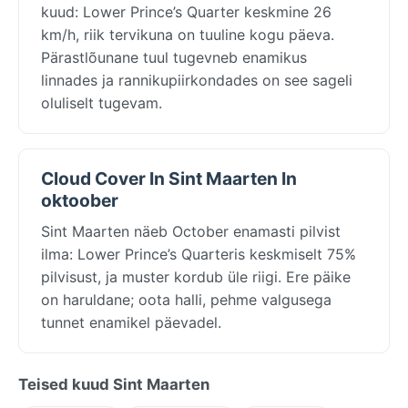
kuud: Lower Prince’s Quarter keskmine 26
km/h, riik tervikuna on tuuline kogu päeva.
Pärastlõunane tuul tugevneb enamikus
linnades ja rannikupiirkondades on see sageli
oluliselt tugevam.
Cloud Cover In Sint Maarten In
oktoober
Sint Maarten näeb October enamasti pilvist
ilma: Lower Prince’s Quarteris keskmiselt 75%
pilvisust, ja muster kordub üle riigi. Ere päike
on haruldane; oota halli, pehme valgusega
tunnet enamikel päevadel.
Teised kuud Sint Maarten