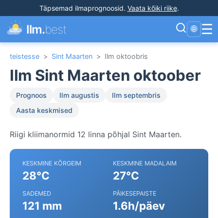
Täpsemad ilmaprognoosid
.
Vaata kõiki riike
.
☰
Ilm.
best
🌐
teistesse
>
Sint Maarten
>
Ilm oktoobris
Ilm Sint Maarten oktoober
Prognoos
Ilm augustis
Ilm septembris
Aasta keskmised
Riigi kliimanormid 12 linna põhjal Sint Maarten.
KESKMINE KÕRGEIM
KESKMINE MADALAIM
28°C
27°C
SADEMED
PÄIKESEPAISTE
121 mm
1.6h/päev