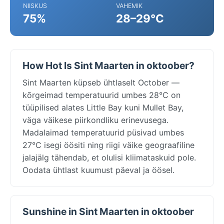
NIISKUS
VAHEMIK
75%
28–29°C
How Hot Is Sint Maarten in oktoober?
Sint Maarten küpseb ühtlaselt October —
kõrgeimad temperatuurid umbes 28°C on
tüüpilised alates Little Bay kuni Mullet Bay,
väga väikese piirkondliku erinevusega.
Madalaimad temperatuurid püsivad umbes
27°C isegi öösiti ning riigi väike geograafiline
jalajälg tähendab, et olulisi kliimataskuid pole.
Oodata ühtlast kuumust päeval ja öösel.
Sunshine in Sint Maarten in oktoober