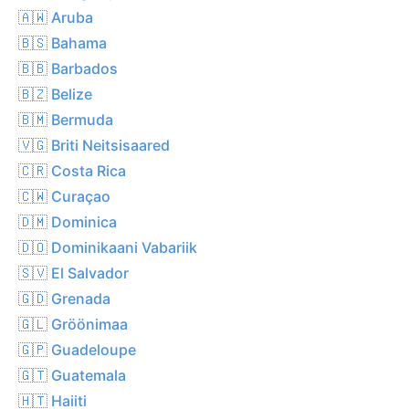
🇦🇼 Aruba
🇧🇸 Bahama
🇧🇧 Barbados
🇧🇿 Belize
🇧🇲 Bermuda
🇻🇬 Briti Neitsisaared
🇨🇷 Costa Rica
🇨🇼 Curaçao
🇩🇲 Dominica
🇩🇴 Dominikaani Vabariik
🇸🇻 El Salvador
🇬🇩 Grenada
🇬🇱 Gröönimaa
🇬🇵 Guadeloupe
🇬🇹 Guatemala
🇭🇹 Haiiti