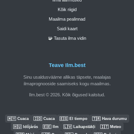
Kõik riigid
Maailma pealinnad
Saidi kaart
🧩 Tasuta ilma vidin
Teave Ilm.best
Sinu usaldusväärne allikas täpsete, reaalajas
ilmaprognooside saamiseks kogu maailmas.
Ilm.best © 2026. Kõik õigused kaitstud.
🇲🇾
🇮🇩
🇪🇸
🇹🇷
Cuaca
Cuaca
El tiempo
Hava durumu
🇭🇺
🇪🇪
🇱🇻
🇮🇹
Időjárás
Ilm
Laikapstākļi
Meteo