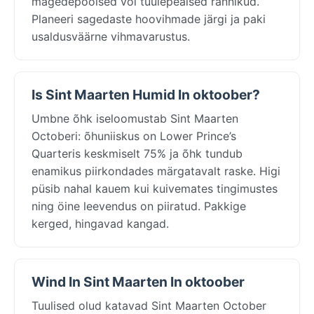
mägedepoolsed või tuulepealsed rannikud.
Planeeri sagedaste hoovihmade järgi ja paki
usaldusväärne vihmavarustus.
Is Sint Maarten Humid In oktoober?
Umbne õhk iseloomustab Sint Maarten
Octoberi: õhuniiskus on Lower Prince’s
Quarteris keskmiselt 75% ja õhk tundub
enamikus piirkondades märgatavalt raske. Higi
püsib nahal kauem kui kuivemates tingimustes
ning öine leevendus on piiratud. Pakkige
kerged, hingavad kangad.
Wind In Sint Maarten In oktoober
Tuulised olud katavad Sint Maarten October