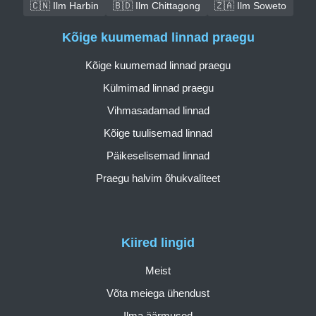
🇨🇳 Ilm Harbin
🇧🇩 Ilm Chittagong
🇿🇦 Ilm Soweto
Kõige kuumemad linnad praegu
Kõige kuumemad linnad praegu
Külmimad linnad praegu
Vihmasadamad linnad
Kõige tuulisemad linnad
Päikeselisemad linnad
Praegu halvim õhukvaliteet
Kiired lingid
Meist
Võta meiega ühendust
Ilma äärmused