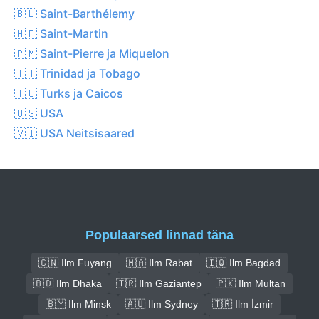
🇧🇱 Saint-Barthélemy
🇲🇫 Saint-Martin
🇵🇲 Saint-Pierre ja Miquelon
🇹🇹 Trinidad ja Tobago
🇹🇨 Turks ja Caicos
🇺🇸 USA
🇻🇮 USA Neitsisaared
Populaarsed linnad täna
🇨🇳 Ilm Fuyang
🇲🇦 Ilm Rabat
🇮🇶 Ilm Bagdad
🇧🇩 Ilm Dhaka
🇹🇷 Ilm Gaziantep
🇵🇰 Ilm Multan
🇧🇾 Ilm Minsk
🇦🇺 Ilm Sydney
🇹🇷 Ilm İzmir