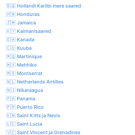
🇧🇶 Hollandi Kariibi mere saared
🇭🇳 Honduras
🇯🇲 Jamaica
🇰🇾 Kaimanisaared
🇨🇦 Kanada
🇨🇺 Kuuba
🇲🇶 Martinique
🇲🇽 Mehhiko
🇲🇸 Montserrat
🇳🇱 Netherlands Antilles
🇳🇮 Nikaraagua
🇵🇦 Panama
🇵🇷 Puerto Rico
🇰🇳 Saint Kitts ja Nevis
🇱🇨 Saint Lucia
🇻🇨 Saint Vincent ja Grenadines