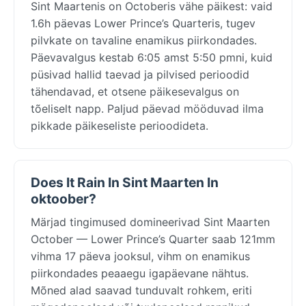
Sint Maartenis on Octoberis vähe päikest: vaid
1.6h päevas Lower Prince’s Quarteris, tugev
pilvkate on tavaline enamikus piirkondades.
Päevavalgus kestab 6:05 amst 5:50 pmni, kuid
püsivad hallid taevad ja pilvised perioodid
tähendavad, et otsene päikesevalgus on
tõeliselt napp. Paljud päevad mööduvad ilma
pikkade päikeseliste perioodideta.
Does It Rain In Sint Maarten In
oktoober?
Märjad tingimused domineerivad Sint Maarten
October — Lower Prince’s Quarter saab 121mm
vihma 17 päeva jooksul, vihm on enamikus
piirkondades peaaegu igapäevane nähtus.
Mõned alad saavad tunduvalt rohkem, eriti