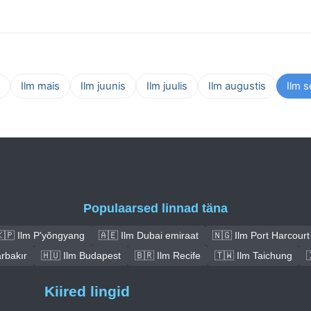
Ilm mais
Ilm juunis
Ilm juulis
Ilm augustis
Ilm 
Populaarsed linnad täna
🇵 Ilm P'yŏngyang
🇦🇪 Ilm Dubai emiraat
🇳🇬 Ilm Port Harcourt
arbakır
🇭🇺 Ilm Budapest
🇧🇷 Ilm Recife
🇹🇼 Ilm Taichung

Kiired lingid