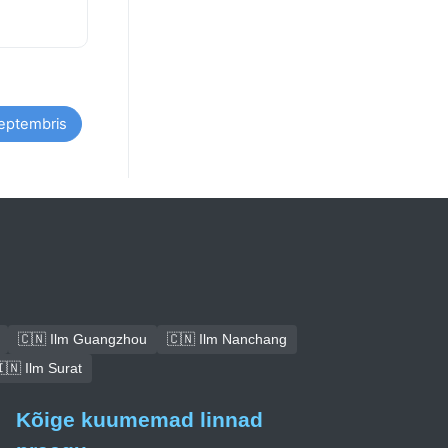
septembris
🇨🇳 Ilm Guangzhou
🇨🇳 Ilm Nanchang
🇳 Ilm Surat
Kõige kuumemad linnad