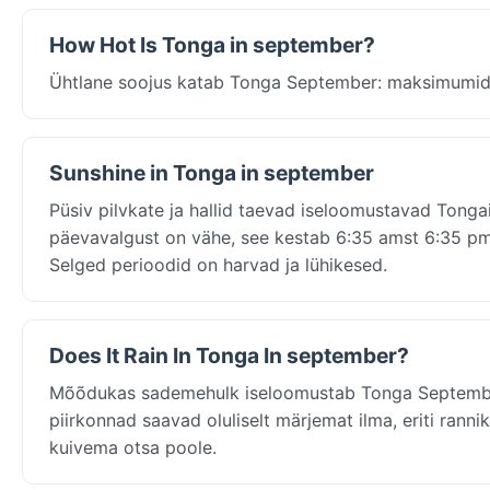
How Hot Is Tonga in september?
Ühtlane soojus katab Tonga September: maksimumid l
Sunshine in Tonga in september
Püsiv pilvkate ja hallid taevad iseloomustavad Tonga
päevavalgust on vähe, see kestab 6:35 amst 6:35 pmni,
Selged perioodid on harvad ja lühikesed.
Does It Rain In Tonga In september?
Mõõdukas sademehulk iseloomustab Tonga September
piirkonnad saavad oluliselt märjemat ilma, eriti ran
kuivema otsa poole.