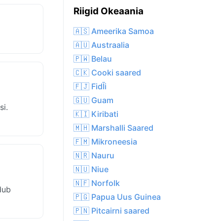
Riigid Okeaania
🇦🇸 Ameerika Samoa
🇦🇺 Austraalia
🇵🇼 Belau
🇨🇰 Cooki saared
🇫🇯 FidĪi
🇬🇺 Guam
si.
🇰🇮 Kiribati
🇲🇭 Marshalli Saared
🇫🇲 Mikroneesia
🇳🇷 Nauru
🇳🇺 Niue
🇳🇫 Norfolk
dub
🇵🇬 Papua Uus Guinea
🇵🇳 Pitcairni saared