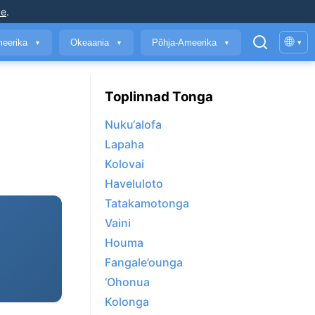
ke
.
🌐
meerika
Okeaania
Põhja-Ameerika
▾
▼
▼
▼
Toplinnad Tonga
Nuku‘alofa
Lapaha
Kolovai
Haveluloto
Tatakamotonga
Vaini
Houma
Fangale’ounga
‘Ohonua
Kolonga