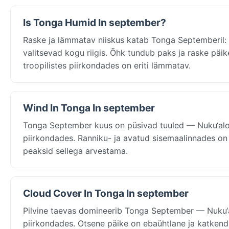
Is Tonga Humid In september?
Raske ja lämmatav niiskus katab Tonga Septemberil: 
valitsevad kogu riigis. Õhk tundub paks ja raske päi
troopilistes piirkondades on eriti lämmatav.
Wind In Tonga In september
Tonga September kuus on püsivad tuuled — Nuku‘alo
piirkondades. Ranniku- ja avatud sisemaalinnades on t
peaksid sellega arvestama.
Cloud Cover In Tonga In september
Pilvine taevas domineerib Tonga September — Nuku‘al
piirkondades. Otsene päike on ebaühtlane ja katkendl