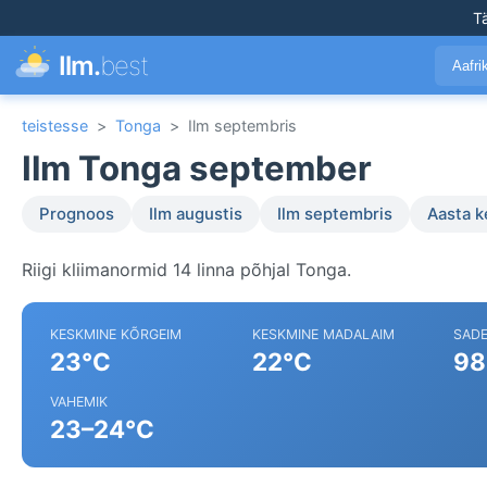
T
Ilm.
best
Aafr
teistesse
>
Tonga
>
Ilm septembris
Ilm Tonga september
Prognoos
Ilm augustis
Ilm septembris
Aasta 
Riigi kliimanormid 14 linna põhjal Tonga.
KESKMINE KÕRGEIM
KESKMINE MADALAIM
SAD
23°C
22°C
98
VAHEMIK
23–24°C