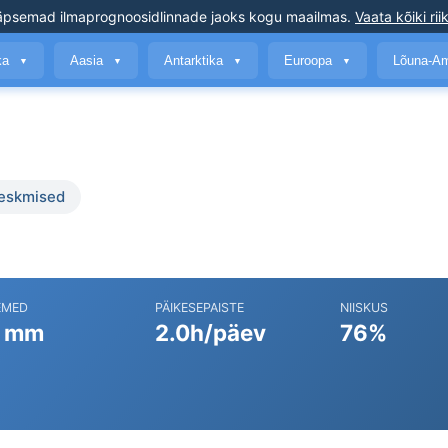
äpsemad ilmaprognoosid
linnade jaoks kogu maailmas
.
Vaata kõiki rii
ika
Aasia
Antarktika
Euroopa
Lõuna-A
▼
▼
▼
▼
keskmised
EMED
PÄIKESEPAISTE
NIISKUS
 mm
2.0h/päev
76%