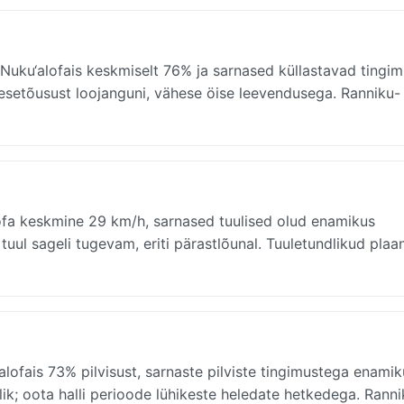
Nuku‘alofais keskmiselt 76% ja sarnased küllastavad tingi
kesetõusust loojanguni, vähese öise leevendusega. Ranniku- 
fa keskmine 29 km/h, sarnased tuulised olud enamikus
uul sageli tugevam, eriti pärastlõunal. Tuuletundlikud plaa
ofais 73% pilvisust, sarnaste pilviste tingimustega enamik
ik; oota halli perioode lühikeste heledate hetkedega. Ranni