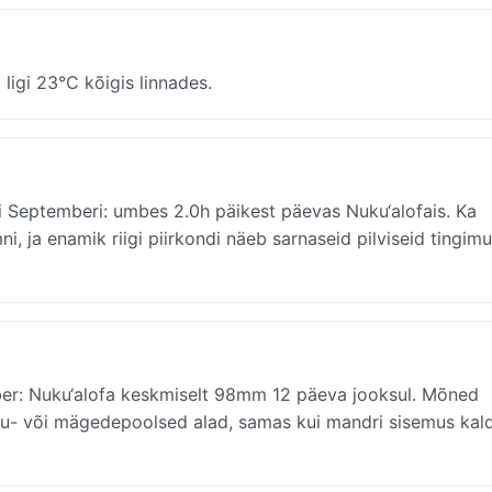
igi 23°C kõigis linnades.
i Septemberi: umbes 2.0h päikest päevas Nuku‘alofais. Ka
 ja enamik riigi piirkondi näeb sarnaseid pilviseid tingimu
: Nuku‘alofa keskmiselt 98mm 12 päeva jooksul. Mõned
niku- või mägedepoolsed alad, samas kui mandri sisemus kal