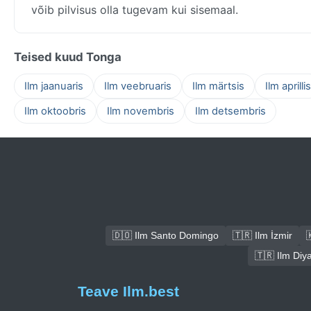
võib pilvisus olla tugevam kui sisemaal.
Teised kuud Tonga
Ilm jaanuaris
Ilm veebruaris
Ilm märtsis
Ilm aprillis
Ilm oktoobris
Ilm novembris
Ilm detsembris
🇩🇴 Ilm Santo Domingo
🇹🇷 Ilm İzmir

🇹🇷 Ilm Diy
Teave Ilm.best