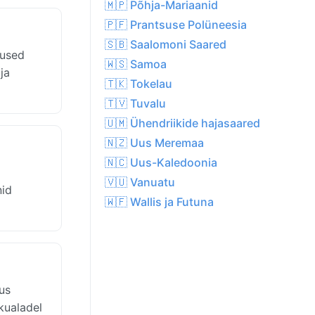
🇲🇵 Põhja-Mariaanid
🇵🇫 Prantsuse Polüneesia
🇸🇧 Saalomoni Saared
mused
🇼🇸 Samoa
ja
🇹🇰 Tokelau
🇹🇻 Tuvalu
🇺🇲 Ühendriikide hajasaared
🇳🇿 Uus Meremaa
🇳🇨 Uus-Kaledoonia
🇻🇺 Vanuatu
nid
🇼🇫 Wallis ja Futuna
us
kualadel