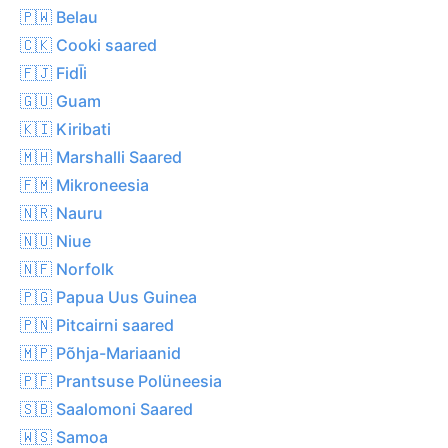
🇵🇼 Belau
🇨🇰 Cooki saared
🇫🇯 FidĪi
🇬🇺 Guam
🇰🇮 Kiribati
🇲🇭 Marshalli Saared
🇫🇲 Mikroneesia
🇳🇷 Nauru
🇳🇺 Niue
🇳🇫 Norfolk
🇵🇬 Papua Uus Guinea
🇵🇳 Pitcairni saared
🇲🇵 Põhja-Mariaanid
🇵🇫 Prantsuse Polüneesia
🇸🇧 Saalomoni Saared
🇼🇸 Samoa