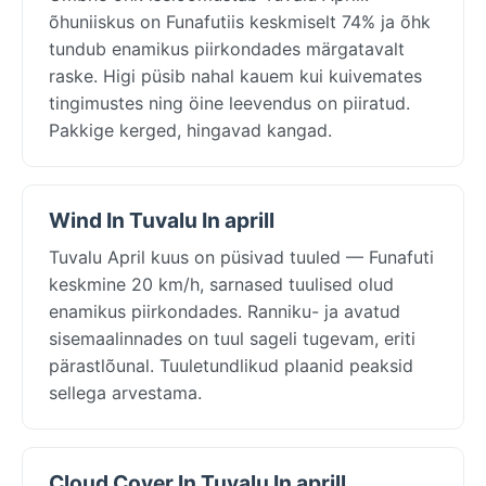
õhuniiskus on Funafutiis keskmiselt 74% ja õhk
tundub enamikus piirkondades märgatavalt
raske. Higi püsib nahal kauem kui kuivemates
tingimustes ning öine leevendus on piiratud.
Pakkige kerged, hingavad kangad.
Wind In Tuvalu In aprill
Tuvalu April kuus on püsivad tuuled — Funafuti
keskmine 20 km/h, sarnased tuulised olud
enamikus piirkondades. Ranniku- ja avatud
sisemaalinnades on tuul sageli tugevam, eriti
pärastlõunal. Tuuletundlikud plaanid peaksid
sellega arvestama.
Cloud Cover In Tuvalu In aprill