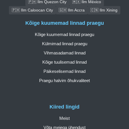
🇵🇭 Ilm Quezon City
🇲🇽 Ilm México
🇵🇭 Ilm Caloocan City
🇬🇭 Ilm Accra
🇨🇳 Ilm Xining
Kõige kuumemad linnad praegu
Kõige kuumemad linnad praegu
Külmimad linnad praegu
Vihmasadamad linnad
Kõige tuulisemad linnad
Päikeselisemad linnad
Praegu halvim õhukvaliteet
Kiired lingid
Meist
Võta meiega ühendust