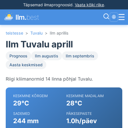
Täpsemad ilmaprognoosid
.
Vaata kõiki riike
.
☰
Ilm.
best
🌐
teistesse
>
Tuvalu
>
Ilm aprillis
Ilm Tuvalu aprill
Prognoos
Ilm augustis
Ilm septembris
Aasta keskmised
Riigi kliimanormid 14 linna põhjal Tuvalu.
KESKMINE KÕRGEIM
KESKMINE MADALAIM
29°C
28°C
SADEMED
PÄIKESEPAISTE
244 mm
1.0h/päev