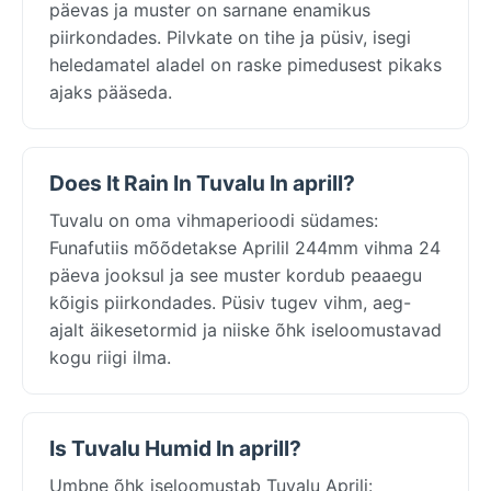
päevas ja muster on sarnane enamikus
piirkondades. Pilvkate on tihe ja püsiv, isegi
heledamatel aladel on raske pimedusest pikaks
ajaks pääseda.
Does It Rain In Tuvalu In aprill?
Tuvalu on oma vihmaperioodi südames:
Funafutiis mõõdetakse Aprilil 244mm vihma 24
päeva jooksul ja see muster kordub peaaegu
kõigis piirkondades. Püsiv tugev vihm, aeg-
ajalt äikesetormid ja niiske õhk iseloomustavad
kogu riigi ilma.
Is Tuvalu Humid In aprill?
Umbne õhk iseloomustab Tuvalu Aprili: