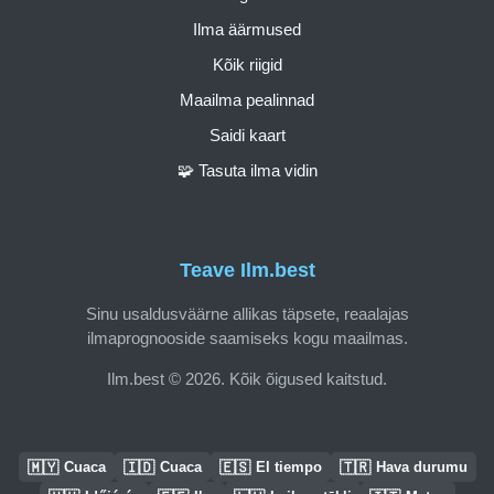
Ilma äärmused
Kõik riigid
Maailma pealinnad
Saidi kaart
🧩 Tasuta ilma vidin
Teave Ilm.best
Sinu usaldusväärne allikas täpsete, reaalajas
ilmaprognooside saamiseks kogu maailmas.
Ilm.best © 2026. Kõik õigused kaitstud.
🇲🇾
🇮🇩
🇪🇸
🇹🇷
Cuaca
Cuaca
El tiempo
Hava durumu