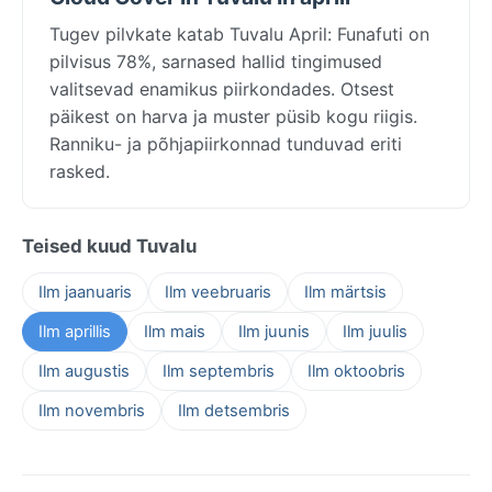
Tugev pilvkate katab Tuvalu April: Funafuti on
pilvisus 78%, sarnased hallid tingimused
valitsevad enamikus piirkondades. Otsest
päikest on harva ja muster püsib kogu riigis.
Ranniku- ja põhjapiirkonnad tunduvad eriti
rasked.
Teised kuud Tuvalu
Ilm jaanuaris
Ilm veebruaris
Ilm märtsis
Ilm aprillis
Ilm mais
Ilm juunis
Ilm juulis
Ilm augustis
Ilm septembris
Ilm oktoobris
Ilm novembris
Ilm detsembris