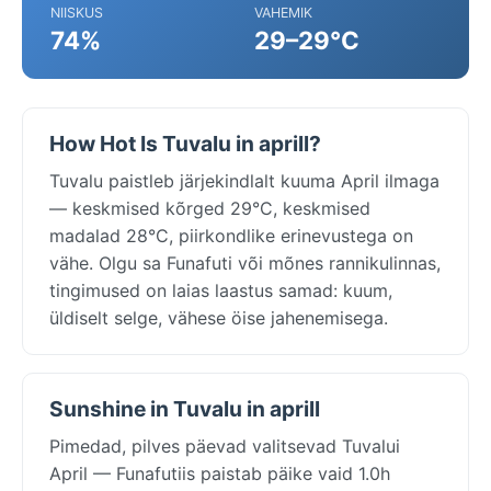
NIISKUS
VAHEMIK
74%
29–29°C
How Hot Is Tuvalu in aprill?
Tuvalu paistleb järjekindlalt kuuma April ilmaga
— keskmised kõrged 29°C, keskmised
madalad 28°C, piirkondlike erinevustega on
vähe. Olgu sa Funafuti või mõnes rannikulinnas,
tingimused on laias laastus samad: kuum,
üldiselt selge, vähese öise jahenemisega.
Sunshine in Tuvalu in aprill
Pimedad, pilves päevad valitsevad Tuvalui
April — Funafutiis paistab päike vaid 1.0h