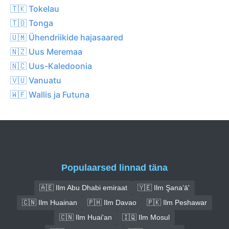
🇹🇰 Tokelau
🇹🇴 Tonga
🇺🇲 Ühendriikide hajasaared
🇳🇿 Uus Meremaa
🇳🇨 Uus-Kaledoonia
🇻🇺 Vanuatu
🇼🇫 Wallis ja Futuna
Populaarsed linnad täna
🇦🇪 Ilm Abu Dhabi emiraat
🇾🇪 Ilm Şana‘ā'
🇨🇳 Ilm Huainan
🇵🇭 Ilm Davao
🇵🇰 Ilm Peshawar
🇨🇳 Ilm Huai'an
🇮🇶 Ilm Mosul