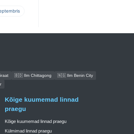
septembris
iraat
🇧🇩 Ilm Chittagong
🇳🇬 Ilm Benin City
r
Kõige kuumemad linnad
praegu
Kõige kuumemad linnad praegu
Külmimad linnad praegu