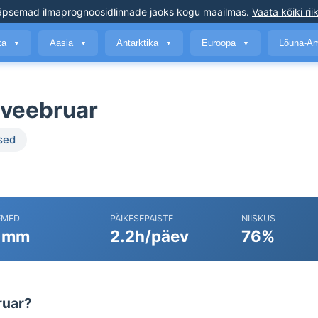
äpsemad ilmaprognoosid
linnade jaoks kogu maailmas
.
Vaata kõiki rii
ika
Aasia
Antarktika
Euroopa
Lõuna-A
▼
▼
▼
▼
 veebruar
sed
EMED
PÄIKESEPAISTE
NIISKUS
 mm
2.2h/päev
76%
ruar?