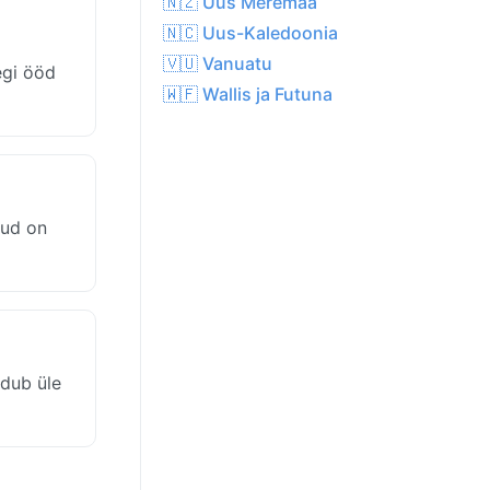
🇳🇿 Uus Meremaa
🇳🇨 Uus-Kaledoonia
🇻🇺 Vanuatu
egi ööd
🇼🇫 Wallis ja Futuna
lud on
rdub üle