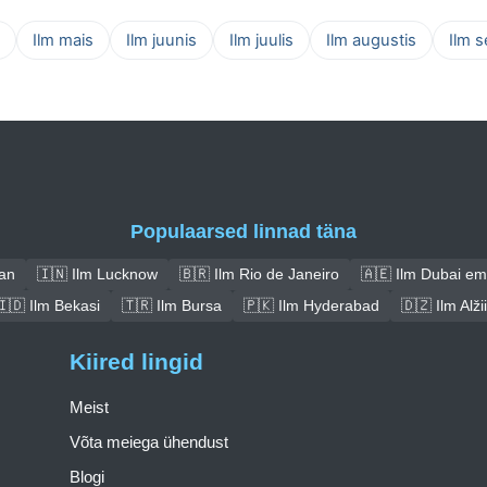
Ilm mais
Ilm juunis
Ilm juulis
Ilm augustis
Ilm 
Populaarsed linnad täna
nan
🇮🇳 Ilm Lucknow
🇧🇷 Ilm Rio de Janeiro
🇦🇪 Ilm Dubai em
🇮🇩 Ilm Bekasi
🇹🇷 Ilm Bursa
🇵🇰 Ilm Hyderabad
🇩🇿 Ilm Alžii
Kiired lingid
Meist
Võta meiega ühendust
Blogi