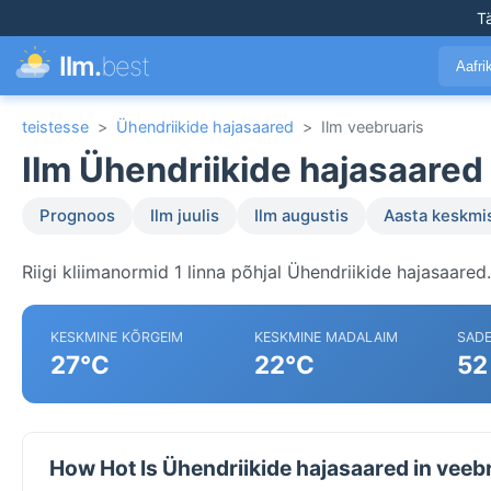
T
Ilm.
best
Aafr
teistesse
>
Ühendriikide hajasaared
>
Ilm veebruaris
Ilm Ühendriikide hajasaared
Prognoos
Ilm juulis
Ilm augustis
Aasta keskmi
Riigi kliimanormid 1 linna põhjal Ühendriikide hajasaared.
KESKMINE KÕRGEIM
KESKMINE MADALAIM
SAD
27°C
22°C
52
How Hot Is Ühendriikide hajasaared in veeb