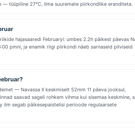
 — tüüpiline 27°C, ilma suuremate piirkondlike eranditeta.
bruar
driikide hajasaaredi Februaryi: umbes 2.2h päikest päevas 
00 pmni, ja enamik riigi piirkondi näeb sarnaseid pilviseid
veebruar?
demet — Navassa II keskmiselt 52mm 11 päeva jooksul,
ulinnad saavad sageli rohkem vihma kui sisemaa keskmine, 
 ilm segab päikesepaistelisi perioode regulaarsete