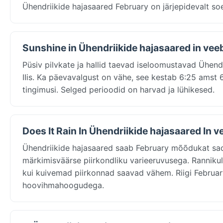
Ühendriikide hajasaared February on järjepidevalt soe
Sunshine in Ühendriikide hajasaared in vee
Püsiv pilvkate ja hallid taevad iseloomustavad Ühen
IIis. Ka päevavalgust on vähe, see kestab 6:25 amst 6:
tingimusi. Selged perioodid on harvad ja lühikesed.
Does It Rain In Ühendriikide hajasaared In 
Ühendriikide hajasaared saab February mõõdukat sa
märkimisväärse piirkondliku varieeruvusega. Rannik
kui kuivemad piirkonnad saavad vähem. Riigi February
hoovihmahoogudega.