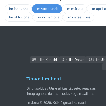
Ilm jaanuaris
Ilm veebruaris
Ilm märtsis
Ilm aprillis
Ilm oktoobris
Ilm novembris
Ilm detsembris
🇵🇰 Ilm Karachi
🇸🇳 Ilm Dakar
🇨🇳 Ilm Ji
Teave Ilm.best
Sinu usaldusväärne allikas täpsete, reaalajas
ilmaprognooside saamiseks kogu maailmas.
Ilm.best © 2026. Kõik õigused kaitstud.