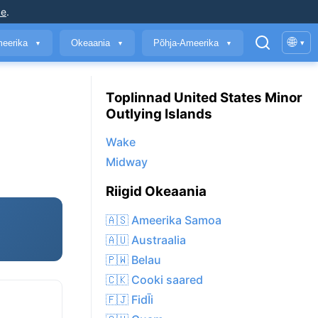
ke
.
🌐
meerika
Okeaania
Põhja-Ameerika
▾
▼
▼
▼
Toplinnad United States Minor
Outlying Islands
Wake
Midway
Riigid Okeaania
🇦🇸 Ameerika Samoa
🇦🇺 Austraalia
🇵🇼 Belau
🇨🇰 Cooki saared
🇫🇯 FidĪi