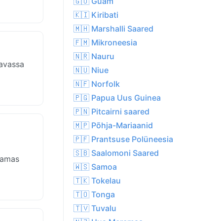
🇬🇺 Guam
🇰🇮 Kiribati
🇲🇭 Marshalli Saared
🇫🇲 Mikroneesia
🇳🇷 Nauru
Navassa
🇳🇺 Niue
🇳🇫 Norfolk
🇵🇬 Papua Uus Guinea
🇵🇳 Pitcairni saared
🇲🇵 Põhja-Mariaanid
🇵🇫 Prantsuse Polüneesia
🇸🇧 Saalomoni Saared
samas
🇼🇸 Samoa
🇹🇰 Tokelau
🇹🇴 Tonga
🇹🇻 Tuvalu