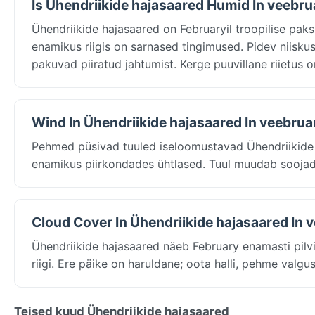
Is Ühendriikide hajasaared Humid In veebru
Ühendriikide hajasaared on Februaryil troopilise pak
enamikus riigis on sarnased tingimused. Pidev niis
pakuvad piiratud jahtumist. Kerge puuvillane riietus o
Wind In Ühendriikide hajasaared In veebrua
Pehmed püsivad tuuled iseloomustavad Ühendriikide 
enamikus piirkondades ühtlased. Tuul muudab soojad
Cloud Cover In Ühendriikide hajasaared In 
Ühendriikide hajasaared näeb February enamasti pilvis
riigi. Ere päike on haruldane; oota halli, pehme valg
Teised kuud Ühendriikide hajasaared