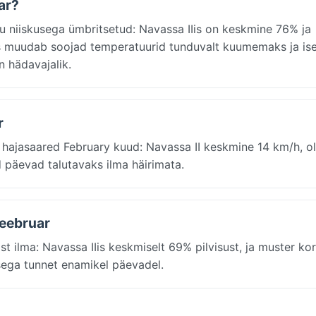
ar?
su niiskusega ümbritsetud: Navassa IIis on keskmine 76% ja
kus muudab soojad temperatuurid tunduvalt kuumemaks ja is
n hädavajalik.
r
hajasaared February kuud: Navassa II keskmine 14 km/h, o
 päevad talutavaks ilma häirimata.
veebruar
t ilma: Navassa IIis keskmiselt 69% pilvisust, ja muster ko
usega tunnet enamikel päevadel.