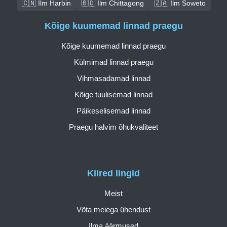
🇨🇳 Ilm Harbin
🇧🇩 Ilm Chittagong
🇿🇦 Ilm Soweto
Kõige kuumemad linnad praegu
Kõige kuumemad linnad praegu
Külmimad linnad praegu
Vihmasadamad linnad
Kõige tuulisemad linnad
Päikeselisemad linnad
Praegu halvim õhukvaliteet
Kiired lingid
Meist
Võta meiega ühendust
Ilma äärmused