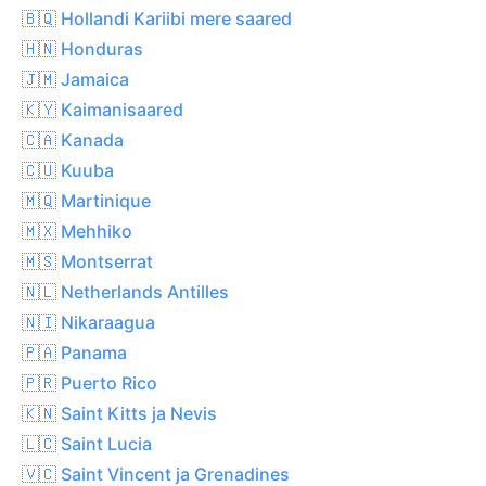
🇧🇶 Hollandi Kariibi mere saared
🇭🇳 Honduras
🇯🇲 Jamaica
🇰🇾 Kaimanisaared
🇨🇦 Kanada
🇨🇺 Kuuba
🇲🇶 Martinique
🇲🇽 Mehhiko
🇲🇸 Montserrat
🇳🇱 Netherlands Antilles
🇳🇮 Nikaraagua
🇵🇦 Panama
🇵🇷 Puerto Rico
🇰🇳 Saint Kitts ja Nevis
🇱🇨 Saint Lucia
🇻🇨 Saint Vincent ja Grenadines