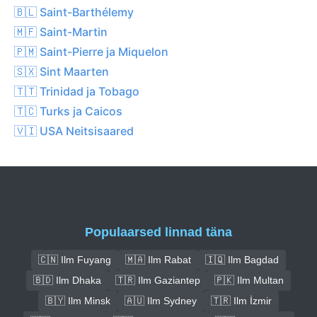
🇧🇱 Saint-Barthélemy
🇲🇫 Saint-Martin
🇵🇲 Saint-Pierre ja Miquelon
🇸🇽 Sint Maarten
🇹🇹 Trinidad ja Tobago
🇹🇨 Turks ja Caicos
🇻🇮 USA Neitsisaared
Populaarsed linnad täna
🇨🇳 Ilm Fuyang
🇲🇦 Ilm Rabat
🇮🇶 Ilm Bagdad
🇧🇩 Ilm Dhaka
🇹🇷 Ilm Gaziantep
🇵🇰 Ilm Multan
🇧🇾 Ilm Minsk
🇦🇺 Ilm Sydney
🇹🇷 Ilm İzmir