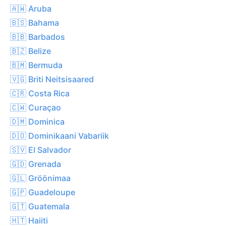
🇦🇼 Aruba
🇧🇸 Bahama
🇧🇧 Barbados
🇧🇿 Belize
🇧🇲 Bermuda
🇻🇬 Briti Neitsisaared
🇨🇷 Costa Rica
🇨🇼 Curaçao
🇩🇲 Dominica
🇩🇴 Dominikaani Vabariik
🇸🇻 El Salvador
🇬🇩 Grenada
🇬🇱 Gröönimaa
🇬🇵 Guadeloupe
🇬🇹 Guatemala
🇭🇹 Haiiti