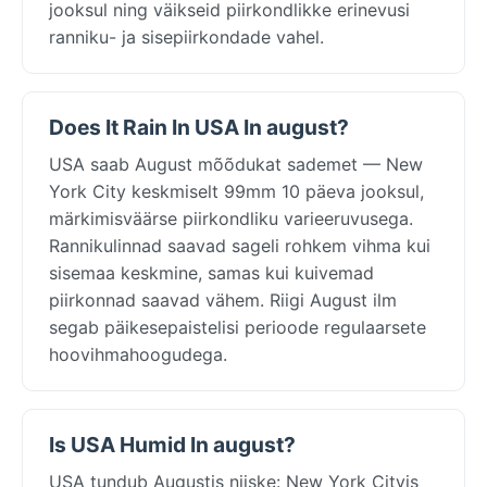
jooksul ning väikseid piirkondlikke erinevusi
ranniku- ja sisepiirkondade vahel.
Does It Rain In USA In august?
USA saab August mõõdukat sademet — New
York City keskmiselt 99mm 10 päeva jooksul,
märkimisväärse piirkondliku varieeruvusega.
Rannikulinnad saavad sageli rohkem vihma kui
sisemaa keskmine, samas kui kuivemad
piirkonnad saavad vähem. Riigi August ilm
segab päikesepaistelisi perioode regulaarsete
hoovihmahoogudega.
Is USA Humid In august?
USA tundub Augustis niiske: New York Cityis