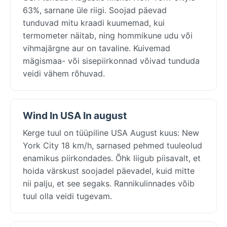
63%, sarnane üle riigi. Soojad päevad
tunduvad mitu kraadi kuumemad, kui
termometer näitab, ning hommikune udu või
vihmajärgne aur on tavaline. Kuivemad
mägismaa- või sisepiirkonnad võivad tunduda
veidi vähem rõhuvad.
Wind In USA In august
Kerge tuul on tüüpiline USA August kuus: New
York City 18 km/h, sarnased pehmed tuuleolud
enamikus piirkondades. Õhk liigub piisavalt, et
hoida värskust soojadel päevadel, kuid mitte
nii palju, et see segaks. Rannikulinnades võib
tuul olla veidi tugevam.