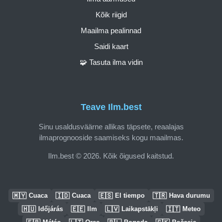
Kõik riigid
Maailma pealinnad
Saidi kaart
🧩 Tasuta ilma vidin
Teave Ilm.best
Sinu usaldusväärne allikas täpsete, reaalajas
ilmaprognooside saamiseks kogu maailmas.
Ilm.best © 2026. Kõik õigused kaitstud.
🇲🇾
🇮🇩
🇪🇸
🇹🇷
Cuaca
Cuaca
El tiempo
Hava durumu
🇭🇺
🇪🇪
🇱🇻
🇮🇹
Időjárás
Ilm
Laikapstākļi
Meteo