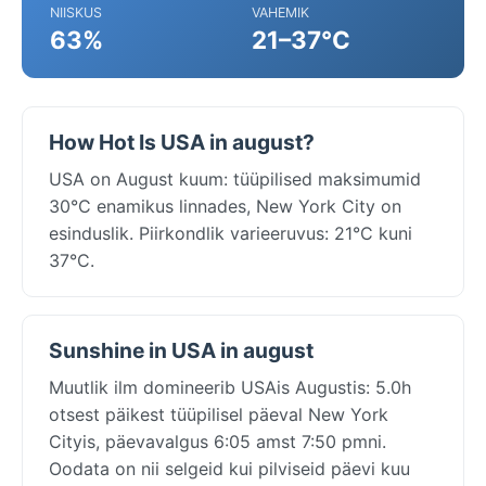
NIISKUS
VAHEMIK
63%
21–37°C
How Hot Is USA in august?
USA on August kuum: tüüpilised maksimumid
30°C enamikus linnades, New York City on
esinduslik. Piirkondlik varieeruvus: 21°C kuni
37°C.
Sunshine in USA in august
Muutlik ilm domineerib USAis Augustis: 5.0h
otsest päikest tüüpilisel päeval New York
Cityis, päevavalgus 6:05 amst 7:50 pmni.
Oodata on nii selgeid kui pilviseid päevi kuu