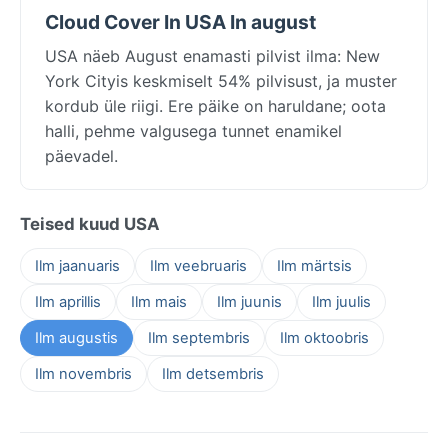
Cloud Cover In USA In august
USA näeb August enamasti pilvist ilma: New
York Cityis keskmiselt 54% pilvisust, ja muster
kordub üle riigi. Ere päike on haruldane; oota
halli, pehme valgusega tunnet enamikel
päevadel.
Teised kuud USA
Ilm jaanuaris
Ilm veebruaris
Ilm märtsis
Ilm aprillis
Ilm mais
Ilm juunis
Ilm juulis
Ilm augustis
Ilm septembris
Ilm oktoobris
Ilm novembris
Ilm detsembris