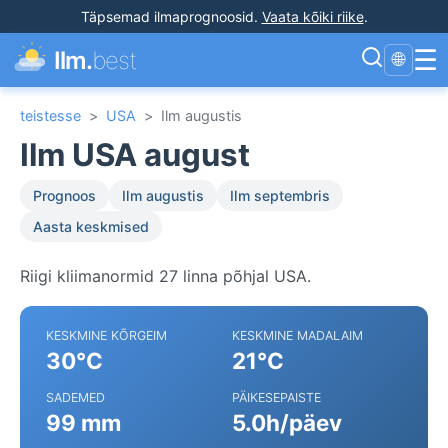
Täpsemad ilmaprognoosid
.
Vaata kõiki riike
.
☰
Ilm.
best
🌐
teistesse
>
USA
>
Ilm augustis
Ilm USA august
Prognoos
Ilm augustis
Ilm septembris
Aasta keskmised
Riigi kliimanormid 27 linna põhjal USA.
KESKMINE KÕRGEIM
KESKMINE MADALAIM
30°C
21°C
SADEMED
PÄIKESEPAISTE
99 mm
5.0h/päev