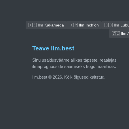
🇰🇪 Ilm Kakamega
🇰🇷 Ilm Inch'ŏn
🇨🇩 Ilm Lub
🇨🇮 Ilm 
Teave Ilm.best
Sinu usaldusväärne allikas täpsete, reaalajas
ilmaprognooside saamiseks kogu maailmas.
Ilm.best © 2026. Kõik õigused kaitstud.