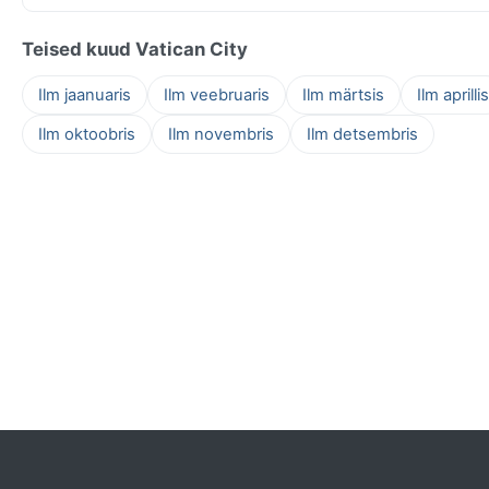
Teised kuud Vatican City
Ilm jaanuaris
Ilm veebruaris
Ilm märtsis
Ilm aprillis
Ilm oktoobris
Ilm novembris
Ilm detsembris