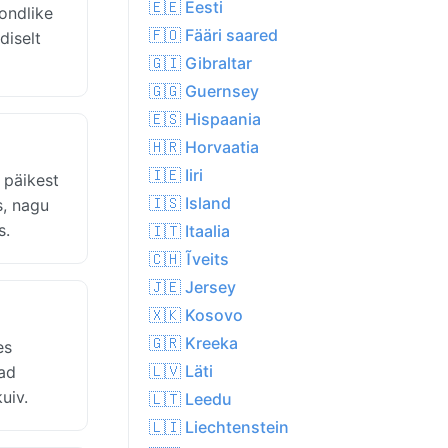
🇪🇪 Eesti
ondlike
🇫🇴 Fääri saared
diselt
🇬🇮 Gibraltar
🇬🇬 Guernsey
🇪🇸 Hispaania
🇭🇷 Horvaatia
🇮🇪 Iiri
 päikest
🇮🇸 Island
s, nagu
s.
🇮🇹 Itaalia
🇨🇭 Ĩveits
🇯🇪 Jersey
🇽🇰 Kosovo
🇬🇷 Kreeka
es
🇱🇻 Läti
vad
uiv.
🇱🇹 Leedu
🇱🇮 Liechtenstein