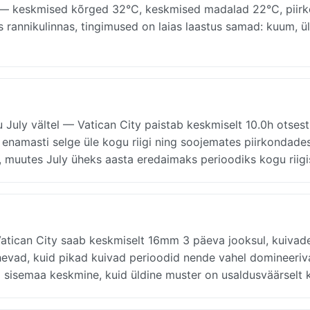
ga — keskmised kõrged 32°C, keskmised madalad 22°C, piirk
 rannikulinnas, tingimused on laias laastus samad: kuum, ül
u July vältel — Vatican City paistab keskmiselt 10.0h otsest
enamasti selge üle kogu riigi ning soojemates piirkondade
m, muutes July üheks aasta eredaimaks perioodiks kogu riigi
Vatican City saab keskmiselt 16mm 3 päeva jooksul, kuivad
hevad, kuid pikad kuivad perioodid nende vahel domineeri
 sisemaa keskmine, kuid üldine muster on usaldusväärselt k