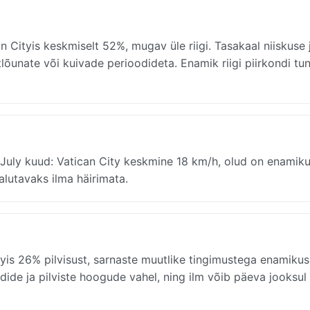
 Cityis keskmiselt 52%, mugav üle riigi. Tasakaal niiskuse 
lõunate või kuivade perioodideta. Enamik riigi piirkondi t
July kuud: Vatican City keskmine 18 km/h, olud on enamik
lutavaks ilma häirimata.
tyis 26% pilvisust, sarnaste muutlike tingimustega enamikus
ide ja pilviste hoogude vahel, ning ilm võib päeva jooksul 