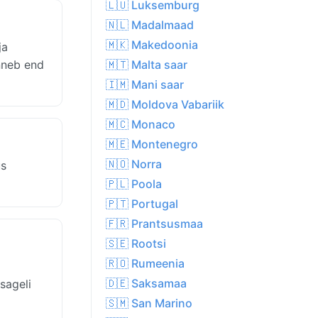
🇱🇺 Luksemburg
🇳🇱 Madalmaad
🇲🇰 Makedoonia
ja
unneb end
🇲🇹 Malta saar
🇮🇲 Mani saar
🇲🇩 Moldova Vabariik
🇲🇨 Monaco
🇲🇪 Montenegro
🇳🇴 Norra
us
🇵🇱 Poola
🇵🇹 Portugal
🇫🇷 Prantsusmaa
🇸🇪 Rootsi
🇷🇴 Rumeenia
🇩🇪 Saksamaa
sageli
🇸🇲 San Marino