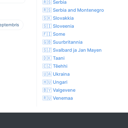
🇷🇸 Serbia
🇷🇸 Serbia and Montenegro
🇸🇰 Slovakkia
septembris
🇸🇮 Sloveenia
🇫🇮 Some
🇬🇧 Suurbritannia
🇸🇯 Svalbard ja Jan Mayen
🇩🇰 Taani
🇨🇿 Těehhi
🇺🇦 Ukraina
🇭🇺 Ungari
🇧🇾 Valgevene
🇷🇺 Venemaa