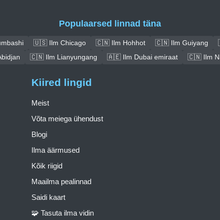
Populaarsed linnad täna
umbashi
🇺🇸 Ilm Chicago
🇨🇳 Ilm Hohhot
🇨🇳 Ilm Guiyang
Abidjan
🇨🇳 Ilm Lianyungang
🇦🇪 Ilm Dubai emiraat
🇨🇳 Ilm N
Kiired lingid
Meist
Võta meiega ühendust
Blogi
Ilma äärmused
Kõik riigid
Maailma pealinnad
Saidi kaart
🧩 Tasuta ilma vidin