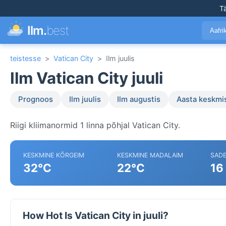
T
Ilm.
best
Aafr
teistesse
>
Vatican City
>
Ilm juulis
Ilm Vatican City juuli
Prognoos
Ilm juulis
Ilm augustis
Aasta keskmi
Riigi kliimanormid 1 linna põhjal Vatican City.
KESKMINE KÕRGEIM
KESKMINE MADALAIM
SAD
32°C
22°C
16
How Hot Is Vatican City in juuli?