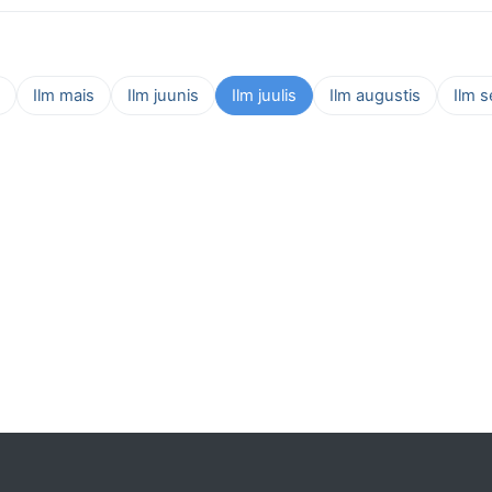
Ilm mais
Ilm juunis
Ilm juulis
Ilm augustis
Ilm 