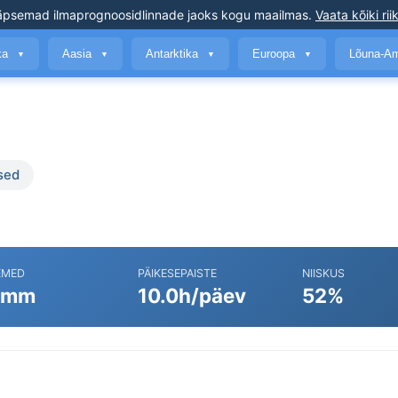
äpsemad ilmaprognoosid
linnade jaoks kogu maailmas
.
Vaata kõiki rii
ika
Aasia
Antarktika
Euroopa
Lõuna-A
▼
▼
▼
▼
sed
EMED
PÄIKESEPAISTE
NIISKUS
 mm
10.0h/päev
52%