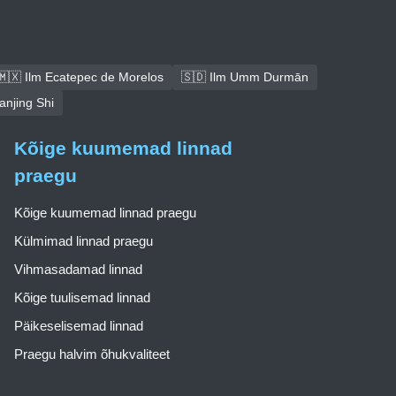
🇲🇽 Ilm Ecatepec de Morelos
🇸🇩 Ilm Umm Durmān
anjing Shi
Kõige kuumemad linnad
praegu
Kõige kuumemad linnad praegu
Külmimad linnad praegu
Vihmasadamad linnad
Kõige tuulisemad linnad
Päikeselisemad linnad
Praegu halvim õhukvaliteet