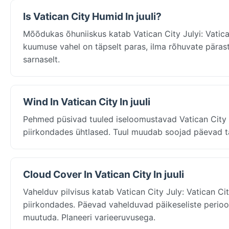
Is Vatican City Humid In juuli?
Mõõdukas õhuniiskus katab Vatican City Julyi: Vatican
kuumuse vahel on täpselt paras, ilma rõhuvate pärast
sarnaselt.
Wind In Vatican City In juuli
Pehmed püsivad tuuled iseloomustavad Vatican City 
piirkondades ühtlased. Tuul muudab soojad päevad ta
Cloud Cover In Vatican City In juuli
Vahelduv pilvisus katab Vatican City July: Vatican Ci
piirkondades. Päevad vahelduvad päikeseliste periood
muutuda. Planeeri varieeruvusega.