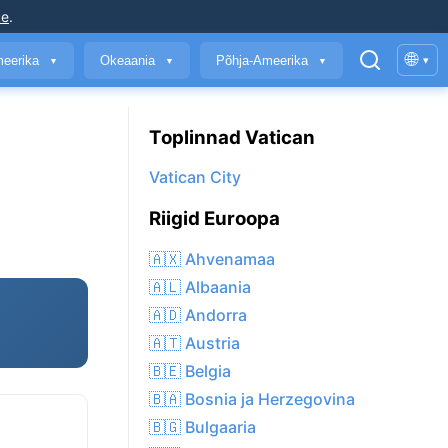
ke
.
🌐
meerika
Okeaania
Põhja-Ameerika
▾
▼
▼
▼
Toplinnad Vatican
Vatican City
Riigid Euroopa
🇦🇽 Ahvenamaa
🇦🇱 Albaania
🇦🇩 Andorra
🇦🇹 Austria
🇧🇪 Belgia
🇧🇦 Bosnia ja Herzegovina
🇧🇬 Bulgaaria