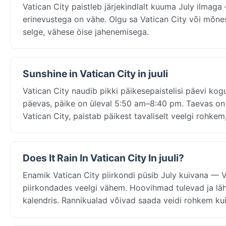
Vatican City paistleb järjekindlalt kuuma July ilma
erinevustega on vähe. Olgu sa Vatican City või mõnes
selge, vähese öise jahenemisega.
Sunshine in Vatican City in juuli
Vatican City naudib pikki päikesepaistelisi päevi kog
päevas, päike on üleval 5:50 am–8:40 pm. Taevas on 
Vatican City, paistab päikest tavaliselt veelgi rohke
Does It Rain In Vatican City In juuli?
Enamik Vatican City piirkondi püsib July kuivana — 
piirkondades veelgi vähem. Hoovihmad tulevad ja lä
kalendris. Rannikualad võivad saada veidi rohkem kui