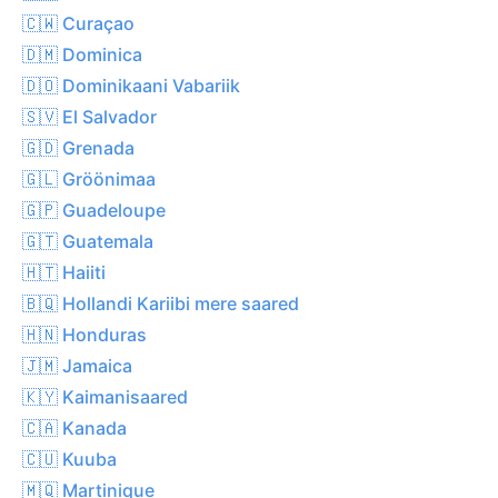
🇨🇼 Curaçao
🇩🇲 Dominica
🇩🇴 Dominikaani Vabariik
🇸🇻 El Salvador
🇬🇩 Grenada
🇬🇱 Gröönimaa
🇬🇵 Guadeloupe
🇬🇹 Guatemala
🇭🇹 Haiiti
🇧🇶 Hollandi Kariibi mere saared
🇭🇳 Honduras
🇯🇲 Jamaica
🇰🇾 Kaimanisaared
🇨🇦 Kanada
🇨🇺 Kuuba
🇲🇶 Martinique