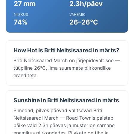
27 mm
2.3h/päev
NIISKUS
VAHEMIK
74%
26–26°C
How Hot Is Briti Neitsisaared in märts?
Briti Neitsisaared March on järjepidevalt soe —
tüüpiline 26°C, ilma suuremate piirkondlike
eranditeta.
Sunshine in Briti Neitsisaared in märts
Pimedad, pilves päevad valitsevad Briti
Neitsisaaredi March — Road Townis paistab
päike vaid 2.3h päevas ja muster on sarnane
enamikus piirkondades. Pilvkate on tihe ja