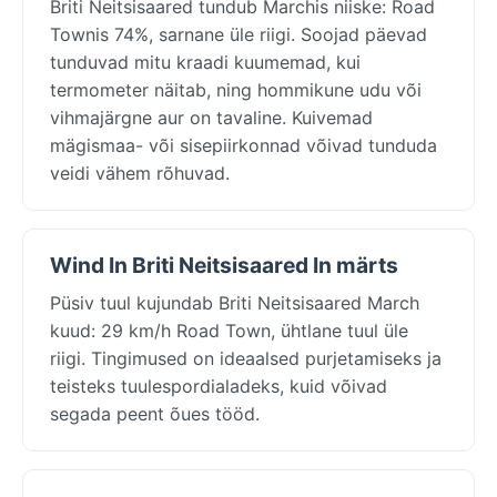
Briti Neitsisaared tundub Marchis niiske: Road
Townis 74%, sarnane üle riigi. Soojad päevad
tunduvad mitu kraadi kuumemad, kui
termometer näitab, ning hommikune udu või
vihmajärgne aur on tavaline. Kuivemad
mägismaa- või sisepiirkonnad võivad tunduda
veidi vähem rõhuvad.
Wind In Briti Neitsisaared In märts
Püsiv tuul kujundab Briti Neitsisaared March
kuud: 29 km/h Road Town, ühtlane tuul üle
riigi. Tingimused on ideaalsed purjetamiseks ja
teisteks tuulespordialadeks, kuid võivad
segada peent õues tööd.