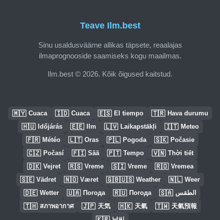
Teave Ilm.best
Sinu usaldusväärne allikas täpsete, reaalajas
ilmaprognooside saamiseks kogu maailmas.
Ilm.best © 2026. Kõik õigused kaitstud.
🇲🇾
🇮🇩
🇪🇸
🇹🇷
Cuaca
Cuaca
El tiempo
Hava durumu
🇭🇺
🇪🇪
🇱🇻
🇮🇹
Időjárás
Ilm
Laikapstākļi
Meteo
🇫🇷
🇱🇹
🇵🇱
🇸🇰
Météo
Oras
Pogoda
Počasie
🇨🇿
🇫🇮
🇵🇹
🇻🇳
Počasí
Sää
Tempo
Thời tiết
🇩🇰
🇷🇸
🇸🇮
🇷🇴
Vejret
Vreme
Vreme
Vremea
🇸🇪
🇳🇴
🇬🇧🇺🇸
🇳🇱
Vädret
Været
Weather
Weer
🇩🇪
🇺🇦
🇷🇺
🇸🇦
Wetter
Погода
Погода
الطقس
🇹🇭
🇯🇵
🇭🇰
🇹🇼
สภาพอากาศ
天気
天氣
天氣預報
🇰🇷
날씨