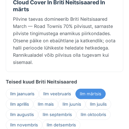
Cloud Cover In Briti Neitsisaared In
märts
Pilvine taevas domineerib Briti Neitsisaared
March — Road Townis 70% pilvisust, sarnaste
pilviste tingimustega enamikus piirkondades.
Otsene päike on ebaühtlane ja katkendlik; oota
halli perioode lühikeste heledate hetkedega.
Rannikualadel võib pilvisus olla tugevam kui
sisemaal.
Teised kuud Briti Neitsisaared
Ilm jaanuaris
Ilm veebruaris
Ilm märtsis
Ilm aprillis
Ilm mais
Ilm juunis
Ilm juulis
Ilm augustis
Ilm septembris
Ilm oktoobris
Ilm novembris
Ilm detsembris