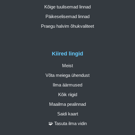
Kõige tuulisemad linnad
Päikeselisemad linnad
Praegu halvim õhukvaliteet
Kiired lingid
Meist
Võta meiega ühendust
Ilma äärmused
Kõik riigid
Maailma pealinnad
Saidi kaart
🧩 Tasuta ilma vidin