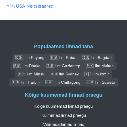
🇻🇮 USA Neitsisaared
Populaarsed linnad täna
🇨🇳 Ilm Fuyang
🇲🇦 Ilm Rabat
🇮🇶 Ilm Bagdad
🇧🇩 Ilm Dhaka
🇹🇷 Ilm Gaziantep
🇵🇰 Ilm Multan
🇧🇾 Ilm Minsk
🇦🇺 Ilm Sydney
🇹🇷 Ilm İzmir
🇨🇳 Ilm Harbin
🇧🇩 Ilm Chittagong
🇿🇦 Ilm Soweto
Kõige kuumemad linnad praegu
Kõige kuumemad linnad praegu
Külmimad linnad praegu
Vihmasadamad linnad