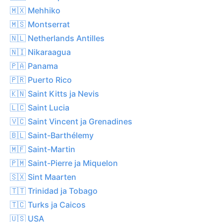
🇲🇽 Mehhiko
🇲🇸 Montserrat
🇳🇱 Netherlands Antilles
🇳🇮 Nikaraagua
🇵🇦 Panama
🇵🇷 Puerto Rico
🇰🇳 Saint Kitts ja Nevis
🇱🇨 Saint Lucia
🇻🇨 Saint Vincent ja Grenadines
🇧🇱 Saint-Barthélemy
🇲🇫 Saint-Martin
🇵🇲 Saint-Pierre ja Miquelon
🇸🇽 Sint Maarten
🇹🇹 Trinidad ja Tobago
🇹🇨 Turks ja Caicos
🇺🇸 USA