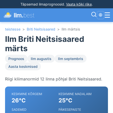
Täpsemad ilmaprognoosid
.
Vaata kõiki riike
.
☰
Ilm.
best
🌐
teistesse
>
Briti Neitsisaared
>
Ilm märtsis
Ilm Briti Neitsisaared
märts
Prognoos
Ilm augustis
Ilm septembris
Aasta keskmised
Riigi kliimanormid 12 linna põhjal Briti Neitsisaared.
KESKMINE KÕRGEIM
KESKMINE MADALAIM
26°C
25°C
SADEMED
PÄIKESEPAISTE