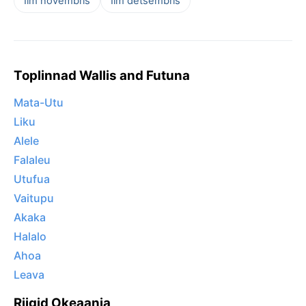
Ilm novembris
Ilm detsembris
Toplinnad Wallis and Futuna
Mata-Utu
Liku
Alele
Falaleu
Utufua
Vaitupu
Akaka
Halalo
Ahoa
Leava
Riigid Okeaania