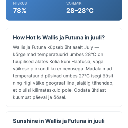
NIISKUS
VAHEMIK
78%
28–28°C
How Hot Is Wallis ja Futuna in juuli?
Wallis ja Futuna küpseb ühtlaselt July —
kõrgeimad temperatuurid umbes 28°C on
tüüpilised alates Kolia kuni Haafusia, väga
väikese piirkondliku erinevusega. Madalaimad
temperatuurid püsivad umbes 27°C isegi öösiti
ning riigi väike geograafiline jalajälg tähendab,
et olulisi kliimataskuid pole. Oodata ühtlast
kuumust päeval ja öösel.
Sunshine in Wallis ja Futuna in juuli