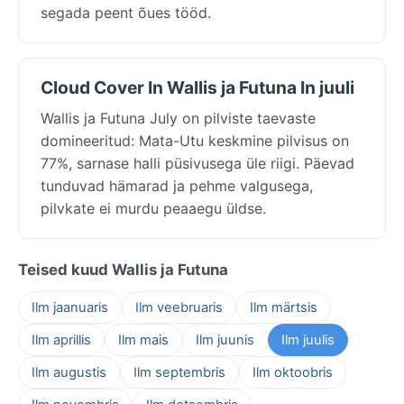
segada peent õues tööd.
Cloud Cover In Wallis ja Futuna In juuli
Wallis ja Futuna July on pilviste taevaste
domineeritud: Mata-Utu keskmine pilvisus on
77%, sarnase halli püsivusega üle riigi. Päevad
tunduvad hämarad ja pehme valgusega,
pilvkate ei murdu peaaegu üldse.
Teised kuud Wallis ja Futuna
Ilm jaanuaris
Ilm veebruaris
Ilm märtsis
Ilm aprillis
Ilm mais
Ilm juunis
Ilm juulis
Ilm augustis
Ilm septembris
Ilm oktoobris