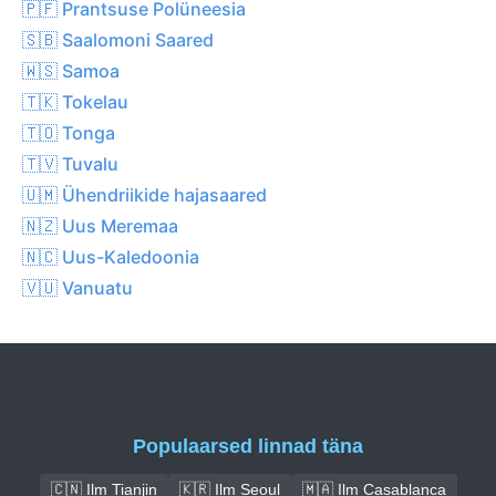
🇵🇫 Prantsuse Polüneesia
🇸🇧 Saalomoni Saared
🇼🇸 Samoa
🇹🇰 Tokelau
🇹🇴 Tonga
🇹🇻 Tuvalu
🇺🇲 Ühendriikide hajasaared
🇳🇿 Uus Meremaa
🇳🇨 Uus-Kaledoonia
🇻🇺 Vanuatu
Populaarsed linnad täna
🇨🇳 Ilm Tianjin
🇰🇷 Ilm Seoul
🇲🇦 Ilm Casablanca