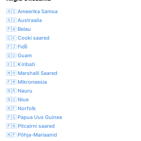
🇦🇸 Ameerika Samoa
🇦🇺 Austraalia
🇵🇼 Belau
🇨🇰 Cooki saared
🇫🇯 FidĪi
🇬🇺 Guam
🇰🇮 Kiribati
🇲🇭 Marshalli Saared
🇫🇲 Mikroneesia
🇳🇷 Nauru
🇳🇺 Niue
🇳🇫 Norfolk
🇵🇬 Papua Uus Guinea
🇵🇳 Pitcairni saared
🇲🇵 Põhja-Mariaanid