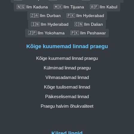
🇳🇬 Ilm Kaduna
🇲🇽 Ilm Tijuana
🇦🇫 Ilm Kabul
🇿🇦 Ilm Durban
🇵🇰 Ilm Hyderabad
🇮🇳 Ilm Hyderabad
🇨🇳 Ilm Dalian
🇯🇵 Ilm Yokohama
🇵🇰 Ilm Peshawar
Kõige kuumemad linnad praegu
Kõige kuumemad linnad praegu
Külmimad linnad praegu
Vihmasadamad linnad
Kõige tuulisemad linnad
Päikeselisemad linnad
Praegu halvim õhukvaliteet
Kiired lingid