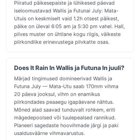
Piiratud päikesepaiste ja lühikesed päevad
iseloomustavad Wallis ja Futunai July: Mata-
Utuis on keskmiselt vaid 1.2h otsest päikest,
päike on üleval 6:05 am ja 5:30 pm vahel. Hall,
pilves muster on ühtlane kogu riigis, väikeste
piirkondlike erinevustega pilvkatte osas.
Does It Rain In Wallis ja Futuna In juuli?
Märjad tingimused domineerivad Wallis ja
Futuna July — Mata-Utu saab 170mm vihma
20 päeva jooksul, vihm on enamikus
piirkondades peaaegu igapäevane nähtus.
Mõned alad saavad tunduvalt rohkem, eriti
mägedepoolsed või tuulepealsed rannikud.
Planeeri sagedaste hoovihmade järgi ja paki
usaldusväärne vihmavarustus.