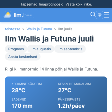
Täpsemad ilmaprognoosid
.
Vaata kõiki riike
.
☰
Ilm.
best
🌐
teistesse
>
Wallis ja Futuna
>
Ilm juulis
Ilm Wallis ja Futuna juuli
Prognoos
Ilm augustis
Ilm septembris
Aasta keskmised
Riigi kliimanormid 14 linna põhjal Wallis ja Futuna.
KESKMINE KÕRGEIM
KESKMINE MADALAIM
28°C
27°C
SADEMED
PÄIKESEPAISTE
170 mm
1.2h/päev