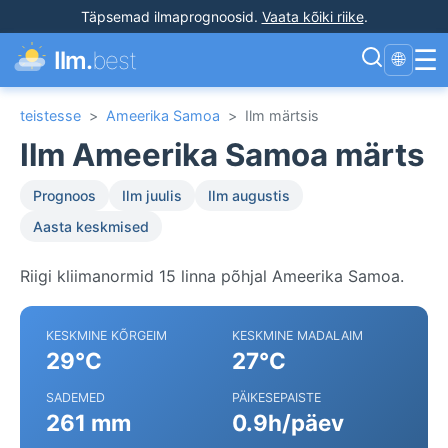
Täpsemad ilmaprognoosid
.
Vaata kõiki riike
.
☰
Ilm.
best
🌐
teistesse
>
Ameerika Samoa
>
Ilm märtsis
Ilm Ameerika Samoa märts
Prognoos
Ilm juulis
Ilm augustis
Aasta keskmised
Riigi kliimanormid 15 linna põhjal Ameerika Samoa.
KESKMINE KÕRGEIM
KESKMINE MADALAIM
29°C
27°C
SADEMED
PÄIKESEPAISTE
261 mm
0.9h/päev