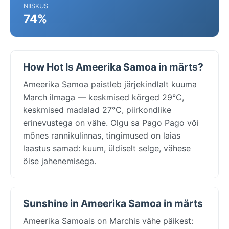
NIISKUS
74%
How Hot Is Ameerika Samoa in märts?
Ameerika Samoa paistleb järjekindlalt kuuma
March ilmaga — keskmised kõrged 29°C,
keskmised madalad 27°C, piirkondlike
erinevustega on vähe. Olgu sa Pago Pago või
mõnes rannikulinnas, tingimused on laias
laastus samad: kuum, üldiselt selge, vähese
öise jahenemisega.
Sunshine in Ameerika Samoa in märts
Ameerika Samoais on Marchis vähe päikest: