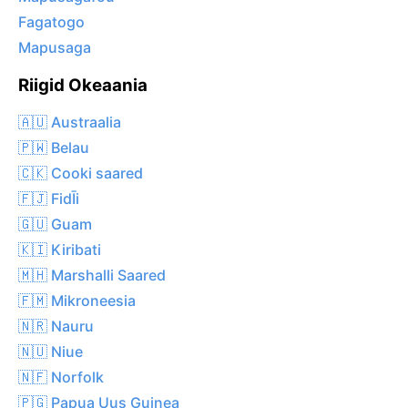
Fagatogo
Mapusaga
Riigid Okeaania
🇦🇺 Austraalia
🇵🇼 Belau
🇨🇰 Cooki saared
🇫🇯 FidĪi
🇬🇺 Guam
🇰🇮 Kiribati
🇲🇭 Marshalli Saared
🇫🇲 Mikroneesia
🇳🇷 Nauru
🇳🇺 Niue
🇳🇫 Norfolk
🇵🇬 Papua Uus Guinea