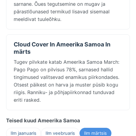
sarnane. Õues tegutsemine on mugav ja
pärastlõunased termikud lisavad sisemaal
meeldivat tuuleõhku.
Cloud Cover In Ameerika Samoa In
märts
Tugev pilvkate katab Ameerika Samoa March:
Pago Pago on pilvisus 78%, sarnased hallid
tingimused valitsevad enamikus piirkondades.
Otsest päikest on harva ja muster püsib kogu
riigis. Ranniku- ja põhjapiirkonnad tunduvad
eriti rasked.
Teised kuud Ameerika Samoa
Ilm jaanuaris
Ilm veebruaris
Ilm märtsis