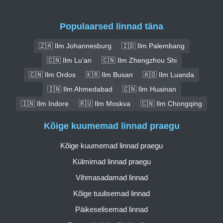
Populaarsed linnad täna
🇿🇦 Ilm Johannesburg
🇮🇩 Ilm Palembang
🇨🇳 Ilm Lu’an
🇨🇳 Ilm Zhengzhou Shi
🇨🇳 Ilm Ordos
🇰🇷 Ilm Busan
🇦🇴 Ilm Luanda
🇮🇳 Ilm Ahmedabad
🇨🇳 Ilm Huainan
🇮🇳 Ilm Indore
🇷🇺 Ilm Moskva
🇨🇳 Ilm Chongqing
Kõige kuumemad linnad praegu
Kõige kuumemad linnad praegu
Külmimad linnad praegu
Vihmasadamad linnad
Kõige tuulisemad linnad
Päikeselisemad linnad