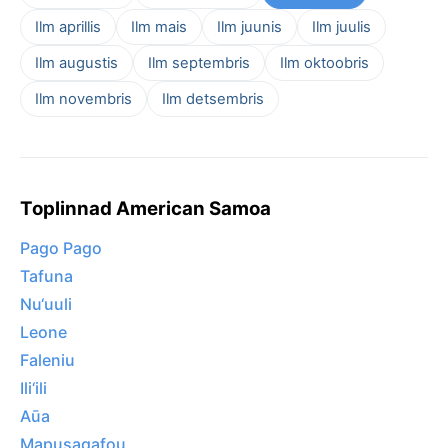
Ilm aprillis
Ilm mais
Ilm juunis
Ilm juulis
Ilm augustis
Ilm septembris
Ilm oktoobris
Ilm novembris
Ilm detsembris
Toplinnad American Samoa
Pago Pago
Tafuna
Nu‘uuli
Leone
Faleniu
Ili‘ili
Aūa
Mapusagafou