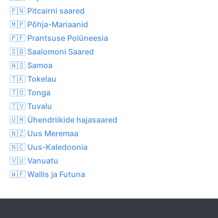
🇵🇳 Pitcairni saared
🇲🇵 Põhja-Mariaanid
🇵🇫 Prantsuse Polüneesia
🇸🇧 Saalomoni Saared
🇼🇸 Samoa
🇹🇰 Tokelau
🇹🇴 Tonga
🇹🇻 Tuvalu
🇺🇲 Ühendriikide hajasaared
🇳🇿 Uus Meremaa
🇳🇨 Uus-Kaledoonia
🇻🇺 Vanuatu
🇼🇫 Wallis ja Futuna