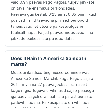
vaid 0.9h päevas Pago Pagois, tugev pilvkate
on tavaline enamikus piirkondades.
Päevavalgus kestab 6:25 amst 6:35 pmni, kuid
püsivad hallid taevad ja pilvised perioodid
tähendavad, et otsene päikesevalgus on
tõeliselt napp. Paljud päevad mööduvad ilma
pikkade päikeseliste perioodideta.
Does It Rain In Ameerika Samoa In
märts?
Mussoonilaadsed tingimused domineerivad
Ameerika Samoai Marchil: Pago Pagois sajab
261mm vihma 27 päeva jooksul, sarnaselt
kogu riigis. Tugevaid vihmasid sajab peaaegu
iga päev, sageli dramaatiliste pärastlõunaste
paduvihmadena. Päikesepaiste on vihmade