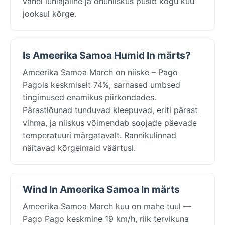
vahel lühiajaline ja õhuniiskus püsib kogu kuu
jooksul kõrge.
Is Ameerika Samoa Humid In märts?
Ameerika Samoa March on niiske – Pago
Pagois keskmiselt 74%, sarnased umbsed
tingimused enamikus piirkondades.
Pärastlõunad tunduvad kleepuvad, eriti pärast
vihma, ja niiskus võimendab soojade päevade
temperatuuri märgatavalt. Rannikulinnad
näitavad kõrgeimaid väärtusi.
Wind In Ameerika Samoa In märts
Ameerika Samoa March kuu on mahe tuul —
Pago Pago keskmine 19 km/h, riik tervikuna