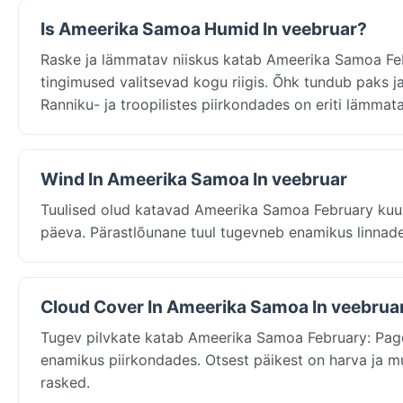
Is Ameerika Samoa Humid In veebruar?
Raske ja lämmatav niiskus katab Ameerika Samoa Feb
tingimused valitsevad kogu riigis. Õhk tundub paks j
Ranniku- ja troopilistes piirkondades on eriti lämmata
Wind In Ameerika Samoa In veebruar
Tuulised olud katavad Ameerika Samoa February kuud
päeva. Pärastlõunane tuul tugevneb enamikus linnades
Cloud Cover In Ameerika Samoa In veebrua
Tugev pilvkate katab Ameerika Samoa February: Pago 
enamikus piirkondades. Otsest päikest on harva ja mu
rasked.