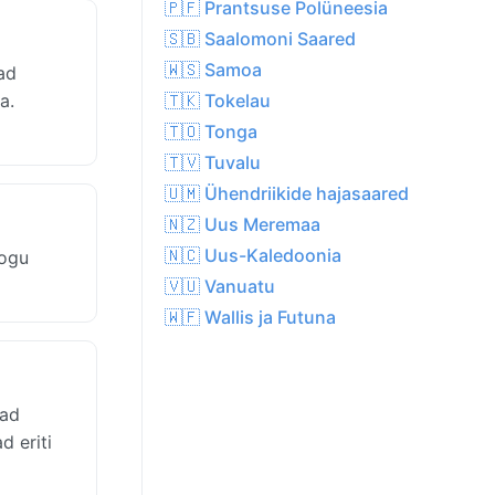
🇵🇫 Prantsuse Polüneesia
🇸🇧 Saalomoni Saared
🇼🇸 Samoa
ad
a.
🇹🇰 Tokelau
🇹🇴 Tonga
🇹🇻 Tuvalu
🇺🇲 Ühendriikide hajasaared
🇳🇿 Uus Meremaa
🇳🇨 Uus-Kaledoonia
kogu
🇻🇺 Vanuatu
🇼🇫 Wallis ja Futuna
vad
d eriti