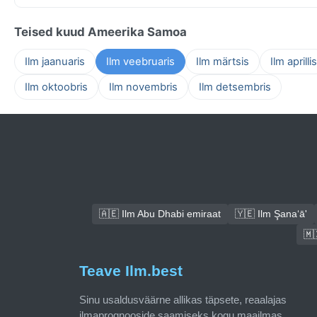
Teised kuud Ameerika Samoa
Ilm jaanuaris
Ilm veebruaris
Ilm märtsis
Ilm aprillis
Ilm oktoobris
Ilm novembris
Ilm detsembris
🇦🇪 Ilm Abu Dhabi emiraat
🇾🇪 Ilm Şana‘ā'
🇲
Teave Ilm.best
Sinu usaldusväärne allikas täpsete, reaalajas
ilmaprognooside saamiseks kogu maailmas.