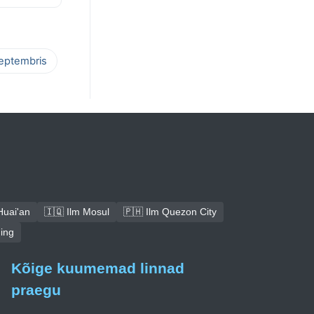
septembris
Huai'an
🇮🇶 Ilm Mosul
🇵🇭 Ilm Quezon City
ning
Kõige kuumemad linnad
praegu