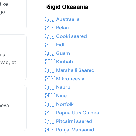
äike
Riigid Okeaania
ega
🇦🇺 Austraalia
🇵🇼 Belau
🇨🇰 Cooki saared
🇫🇯 FidĪi
🇬🇺 Guam
kus
🇰🇮 Kiribati
vad, et
🇲🇭 Marshalli Saared
🇫🇲 Mikroneesia
🇳🇷 Nauru
🇳🇺 Niue
🇳🇫 Norfolk
äeva
🇵🇬 Papua Uus Guinea
🇵🇳 Pitcairni saared
🇲🇵 Põhja-Mariaanid