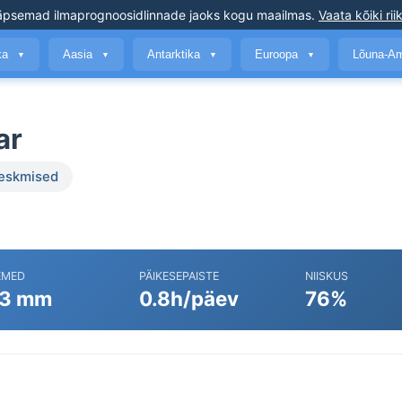
äpsemad ilmaprognoosid
linnade jaoks kogu maailmas
.
Vaata kõiki rii
ika
Aasia
Antarktika
Euroopa
Lõuna-A
▼
▼
▼
▼
ar
keskmised
EMED
PÄIKESEPAISTE
NIISKUS
3 mm
0.8h/päev
76%