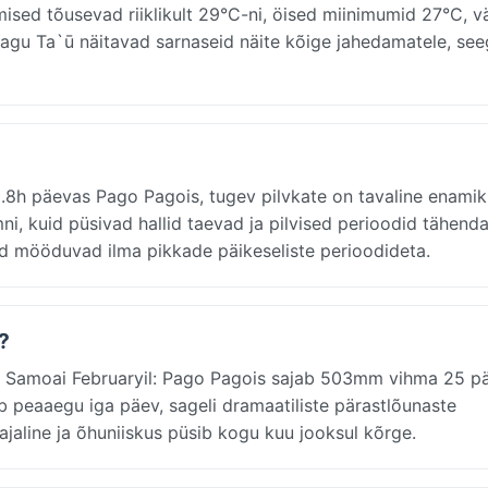
ed tõusevad riiklikult 29°C-ni, öised miinimumid 27°C, v
nagu Ta`ū näitavad sarnaseid näite kõige jahedamatele, se
.8h päevas Pago Pagois, tugev pilvkate on tavaline enami
, kuid püsivad hallid taevad ja pilvised perioodid tähenda
ad mööduvad ilma pikkade päikeseliste perioodideta.
?
 Samoai Februaryil: Pago Pagois sajab 503mm vihma 25 p
ab peaaegu iga päev, sageli dramaatiliste pärastlõunaste
jaline ja õhuniiskus püsib kogu kuu jooksul kõrge.