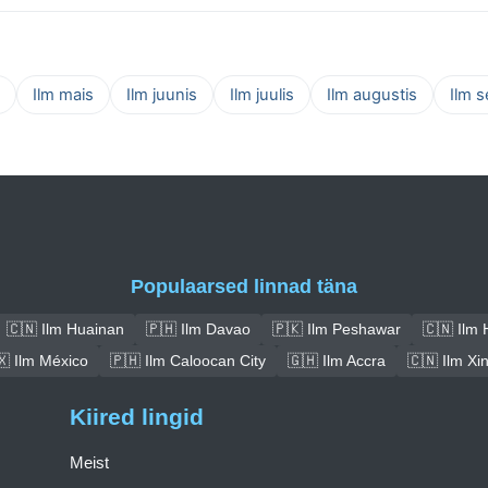
Ilm mais
Ilm juunis
Ilm juulis
Ilm augustis
Ilm 
Populaarsed linnad täna
🇨🇳 Ilm Huainan
🇵🇭 Ilm Davao
🇵🇰 Ilm Peshawar
🇨🇳 Ilm 
🇽 Ilm México
🇵🇭 Ilm Caloocan City
🇬🇭 Ilm Accra
🇨🇳 Ilm Xi
Kiired lingid
Meist