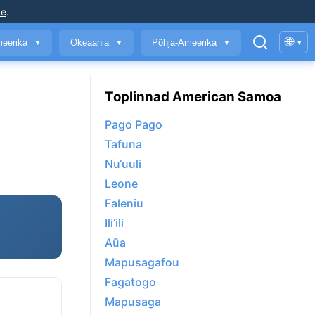
ke
.
🌐
meerika
Okeaania
Põhja-Ameerika
▾
▼
▼
▼
Toplinnad American Samoa
Pago Pago
Tafuna
Nu‘uuli
Leone
Faleniu
Ili‘ili
Aūa
Mapusagafou
Fagatogo
Mapusaga