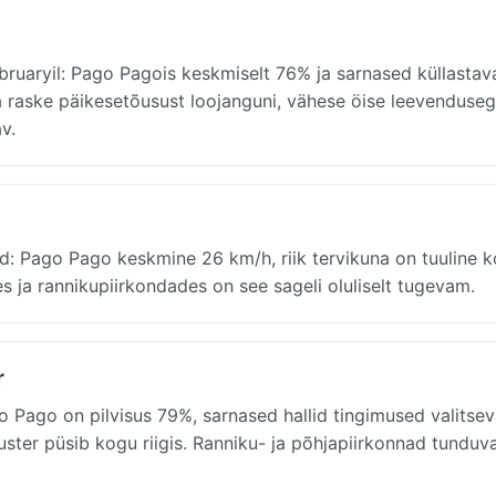
ruaryil: Pago Pagois keskmiselt 76% ja sarnased küllastav
a raske päikesetõusust loojanguni, vähese öise leevenduseg
v.
: Pago Pago keskmine 26 km/h, riik tervikuna on tuuline 
 ja rannikupiirkondades on see sageli oluliselt tugevam.
r
Pago on pilvisus 79%, sarnased hallid tingimused valitse
ster püsib kogu riigis. Ranniku- ja põhjapiirkonnad tunduva