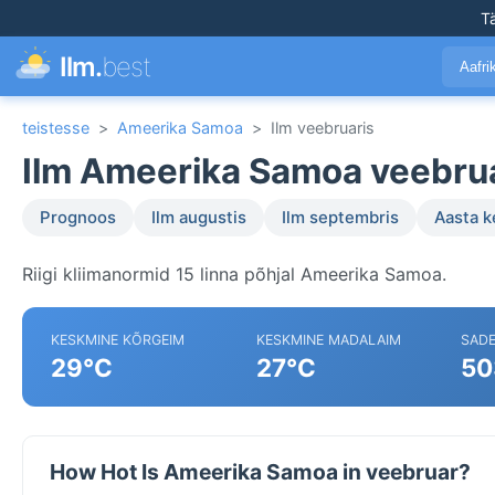
T
Ilm.
best
Aafr
teistesse
>
Ameerika Samoa
>
Ilm veebruaris
Ilm Ameerika Samoa veebru
Prognoos
Ilm augustis
Ilm septembris
Aasta 
Riigi kliimanormid 15 linna põhjal Ameerika Samoa.
KESKMINE KÕRGEIM
KESKMINE MADALAIM
SAD
29°C
27°C
50
How Hot Is Ameerika Samoa in veebruar?