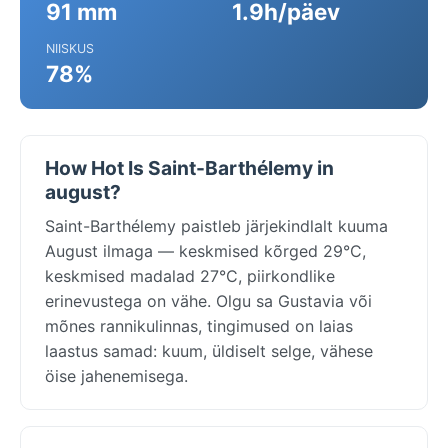
91 mm
1.9h/päev
NIISKUS
78%
How Hot Is Saint-Barthélemy in
august?
Saint-Barthélemy paistleb järjekindlalt kuuma
August ilmaga — keskmised kõrged 29°C,
keskmised madalad 27°C, piirkondlike
erinevustega on vähe. Olgu sa Gustavia või
mõnes rannikulinnas, tingimused on laias
laastus samad: kuum, üldiselt selge, vähese
öise jahenemisega.