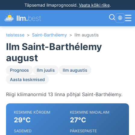
Täpsemad ilmaprognoosid
.
Vaata kõiki riike
.
☰
Ilm.
best
🌐
teistesse
>
Saint-Barthélemy
>
Ilm augustis
Ilm Saint-Barthélemy
august
Prognoos
Ilm juulis
Ilm augustis
Aasta keskmised
Riigi kliimanormid 13 linna põhjal Saint-Barthélemy.
KESKMINE KÕRGEIM
KESKMINE MADALAIM
29°C
27°C
SADEMED
PÄIKESEPAISTE