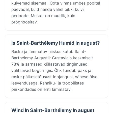
kuivemad sisemaal. Oota vihma umbes pooltel
päevadel, kuid nende vahel pikki kuivi
perioode. Muster on muutlik, kuid
prognoositav.
Is Saint-Barthélemy Humid In august?
Raske ja lämmatav niiskus katab Saint-
Barthélemy Augustil: Gustaviais keskmiselt
78% ja sarnased küllastavad tingimused
valitsevad kogu riigis. Õhk tundub paks ja
raske päikesetõusust loojanguni, vähese öise
leevendusega. Ranniku- ja troopilistes
piirkondades on eriti lämmatav.
Wind In Saint-Barthélemy In august