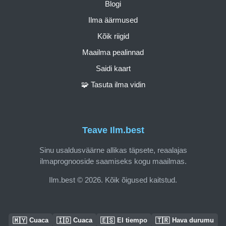
Blogi
Ilma äärmused
Kõik riigid
Maailma pealinnad
Saidi kaart
🧩 Tasuta ilma vidin
Teave Ilm.best
Sinu usaldusväärne allikas täpsete, reaalajas
ilmaprognooside saamiseks kogu maailmas.
Ilm.best © 2026. Kõik õigused kaitstud.
🇲🇾
🇮🇩
🇪🇸
🇹🇷
Cuaca
Cuaca
El tiempo
Hava durumu