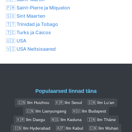
🇵🇲 Saint-Pierre ja Miquelon
🇸🇽 Sint Maarten
🇹🇹 Trinidad ja Tobago
🇹🇨 Turks ja Caicos
🇺🇸 USA
🇻🇮 USA Neitsisaared
Populaarsed linnad täna
🇨🇳 Ilm Huizhou
🇰🇷 Ilm Seoul
🇨🇳 Ilm Lu’an
🇨🇳 Ilm Lianyungang
🇭🇺 Ilm Budapest
🇰🇷 Ilm Daegu
🇳🇬 Ilm Kaduna
🇮🇳 Ilm Thāne
🇮🇳 Ilm Hyderabad
🇦🇫 Ilm Kabul
🇨🇳 Ilm Wuhan