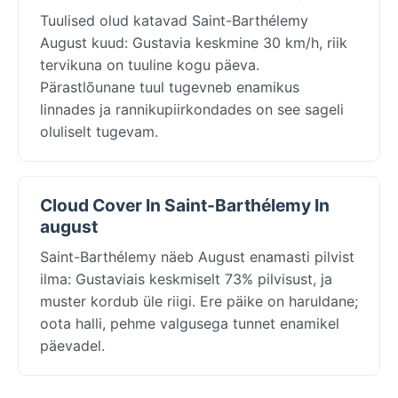
Tuulised olud katavad Saint-Barthélemy
August kuud: Gustavia keskmine 30 km/h, riik
tervikuna on tuuline kogu päeva.
Pärastlõunane tuul tugevneb enamikus
linnades ja rannikupiirkondades on see sageli
oluliselt tugevam.
Cloud Cover In Saint-Barthélemy In
august
Saint-Barthélemy näeb August enamasti pilvist
ilma: Gustaviais keskmiselt 73% pilvisust, ja
muster kordub üle riigi. Ere päike on haruldane;
oota halli, pehme valgusega tunnet enamikel
päevadel.