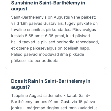
Sunshine in Saint-Barthélemy in
august
Saint-Barthélemyis on Augustis vähe päikest:
vaid 1.9h päevas Gustaviais, tugev pilvkate on
tavaline enamikus piirkondades. Päevavalgus
kestab 5:55 amst 6:35 pmni, kuid püsivad
hallid taevad ja pilvised perioodid tähendavad,
et otsene päikesevalgus on tõeliselt napp.
Paljud päevad mööduvad ilma pikkade
päikeseliste perioodideta.
Does It Rain In Saint-Barthélemy In
august?
Tüüpiline August sademehulk katab Saint-
Barthélemy: umbes 91mm Gustavia 15 päeva
jooksul, märjemad tingimused rannikualadel ja