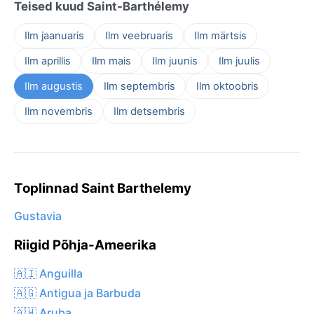
Teised kuud Saint-Barthélemy
Ilm jaanuaris
Ilm veebruaris
Ilm märtsis
Ilm aprillis
Ilm mais
Ilm juunis
Ilm juulis
Ilm augustis
Ilm septembris
Ilm oktoobris
Ilm novembris
Ilm detsembris
Toplinnad Saint Barthelemy
Gustavia
Riigid Põhja-Ameerika
🇦🇮 Anguilla
🇦🇬 Antigua ja Barbuda
🇦🇼 Aruba