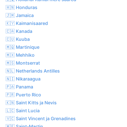
🇭🇳 Honduras
🇯🇲 Jamaica
🇰🇾 Kaimanisaared
🇨🇦 Kanada
🇨🇺 Kuuba
🇲🇶 Martinique
🇲🇽 Mehhiko
🇲🇸 Montserrat
🇳🇱 Netherlands Antilles
🇳🇮 Nikaraagua
🇵🇦 Panama
🇵🇷 Puerto Rico
🇰🇳 Saint Kitts ja Nevis
🇱🇨 Saint Lucia
🇻🇨 Saint Vincent ja Grenadines
🇲🇫 Saint-Martin