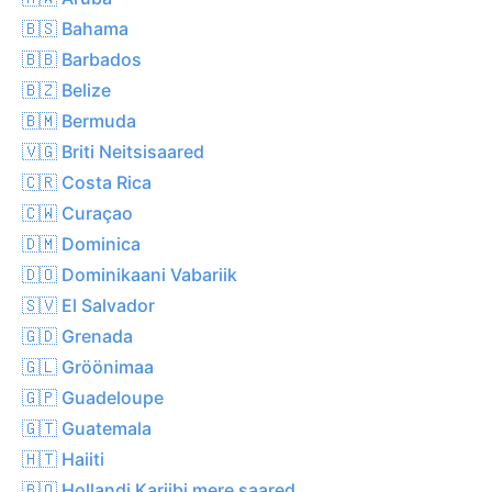
🇧🇸 Bahama
🇧🇧 Barbados
🇧🇿 Belize
🇧🇲 Bermuda
🇻🇬 Briti Neitsisaared
🇨🇷 Costa Rica
🇨🇼 Curaçao
🇩🇲 Dominica
🇩🇴 Dominikaani Vabariik
🇸🇻 El Salvador
🇬🇩 Grenada
🇬🇱 Gröönimaa
🇬🇵 Guadeloupe
🇬🇹 Guatemala
🇭🇹 Haiiti
🇧🇶 Hollandi Kariibi mere saared