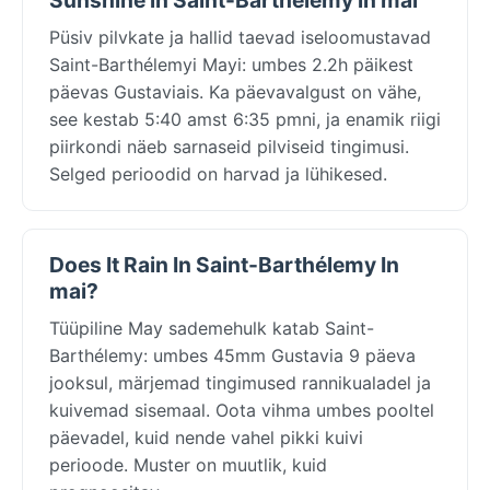
Püsiv pilvkate ja hallid taevad iseloomustavad
Saint-Barthélemyi Mayi: umbes 2.2h päikest
päevas Gustaviais. Ka päevavalgust on vähe,
see kestab 5:40 amst 6:35 pmni, ja enamik riigi
piirkondi näeb sarnaseid pilviseid tingimusi.
Selged perioodid on harvad ja lühikesed.
Does It Rain In Saint-Barthélemy In
mai?
Tüüpiline May sademehulk katab Saint-
Barthélemy: umbes 45mm Gustavia 9 päeva
jooksul, märjemad tingimused rannikualadel ja
kuivemad sisemaal. Oota vihma umbes pooltel
päevadel, kuid nende vahel pikki kuivi
perioode. Muster on muutlik, kuid