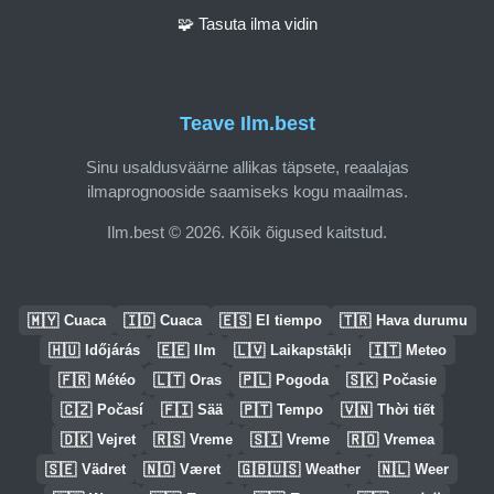
🧩 Tasuta ilma vidin
Teave Ilm.best
Sinu usaldusväärne allikas täpsete, reaalajas
ilmaprognooside saamiseks kogu maailmas.
Ilm.best © 2026. Kõik õigused kaitstud.
🇲🇾
🇮🇩
🇪🇸
🇹🇷
Cuaca
Cuaca
El tiempo
Hava durumu
🇭🇺
🇪🇪
🇱🇻
🇮🇹
Időjárás
Ilm
Laikapstākļi
Meteo
🇫🇷
🇱🇹
🇵🇱
🇸🇰
Météo
Oras
Pogoda
Počasie
🇨🇿
🇫🇮
🇵🇹
🇻🇳
Počasí
Sää
Tempo
Thời tiết
🇩🇰
🇷🇸
🇸🇮
🇷🇴
Vejret
Vreme
Vreme
Vremea
🇸🇪
🇳🇴
🇬🇧🇺🇸
🇳🇱
Vädret
Været
Weather
Weer