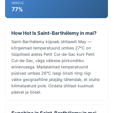
NIISKUS
77%
How Hot Is Saint-Barthélemy in mai?
Saint-Barthélemy küpseb ühtlaselt May —
kõrgeimad temperatuurid umbes 27°C on
tüüpilised alates Petit Cul-de-Sac kuni Petit
Cul-de-Sac, väga väikese piirkondliku
erinevusega. Madalaimad temperatuurid
püsivad umbes 26°C isegi öösiti ning riigi
väike geograafiline jalajälg tähendab, et olulisi
kliimataskuid pole. Oodata ühtlast kuumust
päeval ja öösel.
Sunshine in Saint-Barthélemy in mai