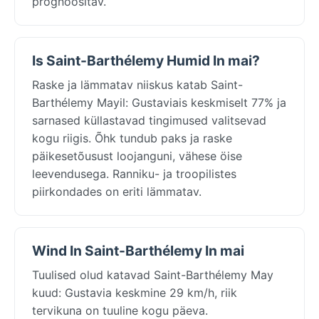
prognoositav.
Is Saint-Barthélemy Humid In mai?
Raske ja lämmatav niiskus katab Saint-
Barthélemy Mayil: Gustaviais keskmiselt 77% ja
sarnased küllastavad tingimused valitsevad
kogu riigis. Õhk tundub paks ja raske
päikesetõusust loojanguni, vähese öise
leevendusega. Ranniku- ja troopilistes
piirkondades on eriti lämmatav.
Wind In Saint-Barthélemy In mai
Tuulised olud katavad Saint-Barthélemy May
kuud: Gustavia keskmine 29 km/h, riik
tervikuna on tuuline kogu päeva.