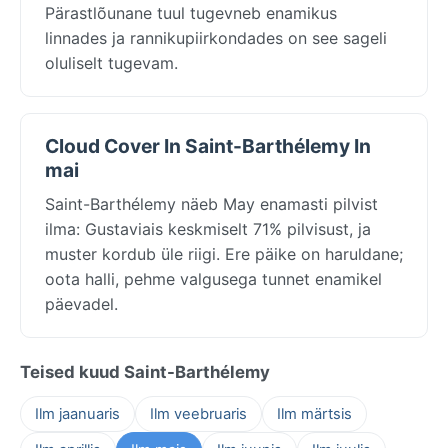
Pärastlõunane tuul tugevneb enamikus
linnades ja rannikupiirkondades on see sageli
oluliselt tugevam.
Cloud Cover In Saint-Barthélemy In
mai
Saint-Barthélemy näeb May enamasti pilvist
ilma: Gustaviais keskmiselt 71% pilvisust, ja
muster kordub üle riigi. Ere päike on haruldane;
oota halli, pehme valgusega tunnet enamikel
päevadel.
Teised kuud Saint-Barthélemy
Ilm jaanuaris
Ilm veebruaris
Ilm märtsis