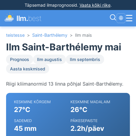
Täpsemad ilmaprognoosid
.
Vaata kõiki riike
.
☰
Ilm.
best
🌐
teistesse
>
Saint-Barthélemy
>
Ilm mais
Ilm Saint-Barthélemy mai
Prognoos
Ilm augustis
Ilm septembris
Aasta keskmised
Riigi kliimanormid 13 linna põhjal Saint-Barthélemy.
KESKMINE KÕRGEIM
KESKMINE MADALAIM
27°C
26°C
SADEMED
PÄIKESEPAISTE
45 mm
2.2h/päev