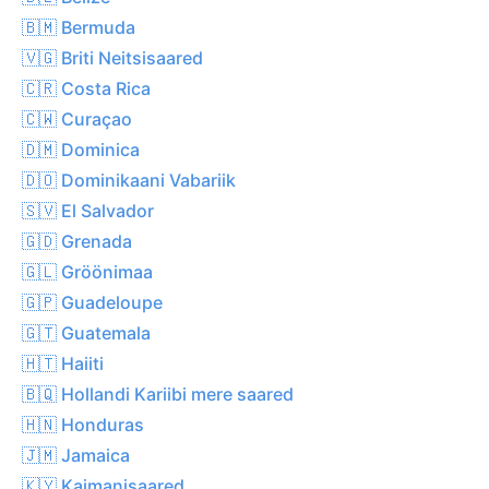
🇧🇲 Bermuda
🇻🇬 Briti Neitsisaared
🇨🇷 Costa Rica
🇨🇼 Curaçao
🇩🇲 Dominica
🇩🇴 Dominikaani Vabariik
🇸🇻 El Salvador
🇬🇩 Grenada
🇬🇱 Gröönimaa
🇬🇵 Guadeloupe
🇬🇹 Guatemala
🇭🇹 Haiiti
🇧🇶 Hollandi Kariibi mere saared
🇭🇳 Honduras
🇯🇲 Jamaica
🇰🇾 Kaimanisaared