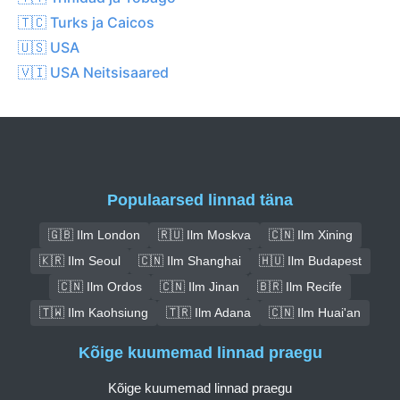
🇹🇨 Turks ja Caicos
🇺🇸 USA
🇻🇮 USA Neitsisaared
Populaarsed linnad täna
🇬🇧 Ilm London
🇷🇺 Ilm Moskva
🇨🇳 Ilm Xining
🇰🇷 Ilm Seoul
🇨🇳 Ilm Shanghai
🇭🇺 Ilm Budapest
🇨🇳 Ilm Ordos
🇨🇳 Ilm Jinan
🇧🇷 Ilm Recife
🇹🇼 Ilm Kaohsiung
🇹🇷 Ilm Adana
🇨🇳 Ilm Huai'an
Kõige kuumemad linnad praegu
Kõige kuumemad linnad praegu