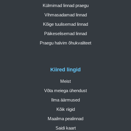
Külmimad linnad praegu
Vihmasadamad linnad
Kõige tuulisemad linnad
Päikeselisemad linnad
Praegu halvim õhukvaliteet
Kiired lingid
Meist
Võta meiega ühendust
Ilma äärmused
Kõik riigid
Maailma pealinnad
Saidi kaart