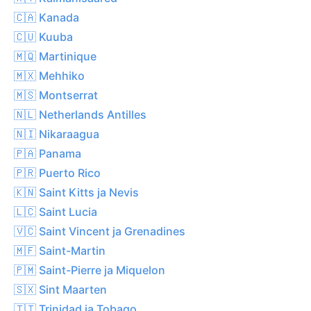
🇨🇦 Kanada
🇨🇺 Kuuba
🇲🇶 Martinique
🇲🇽 Mehhiko
🇲🇸 Montserrat
🇳🇱 Netherlands Antilles
🇳🇮 Nikaraagua
🇵🇦 Panama
🇵🇷 Puerto Rico
🇰🇳 Saint Kitts ja Nevis
🇱🇨 Saint Lucia
🇻🇨 Saint Vincent ja Grenadines
🇲🇫 Saint-Martin
🇵🇲 Saint-Pierre ja Miquelon
🇸🇽 Sint Maarten
🇹🇹 Trinidad ja Tobago