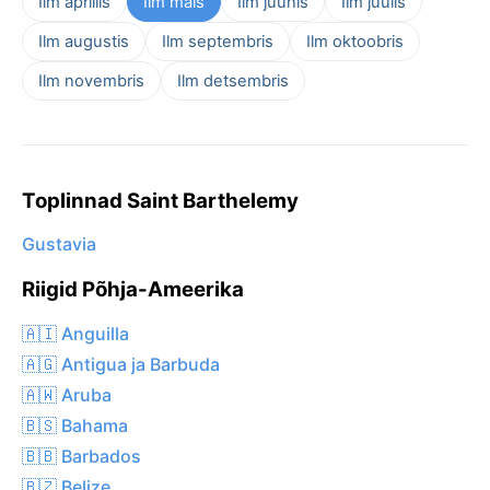
Ilm aprillis
Ilm mais
Ilm juunis
Ilm juulis
Ilm augustis
Ilm septembris
Ilm oktoobris
Ilm novembris
Ilm detsembris
Toplinnad Saint Barthelemy
Gustavia
Riigid Põhja-Ameerika
🇦🇮 Anguilla
🇦🇬 Antigua ja Barbuda
🇦🇼 Aruba
🇧🇸 Bahama
🇧🇧 Barbados
🇧🇿 Belize