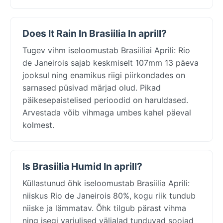
Does It Rain In Brasiilia In aprill?
Tugev vihm iseloomustab Brasiiliai Aprili: Rio
de Janeirois sajab keskmiselt 107mm 13 päeva
jooksul ning enamikus riigi piirkondades on
sarnased püsivad märjad olud. Pikad
päikesepaistelised perioodid on haruldased.
Arvestada võib vihmaga umbes kahel päeval
kolmest.
Is Brasiilia Humid In aprill?
Küllastunud õhk iseloomustab Brasiilia Aprili:
niiskus Rio de Janeirois 80%, kogu riik tundub
niiske ja lämmatav. Õhk tilgub pärast vihma
ning isegi varjulised välialad tunduvad soojad