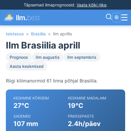
Täpsemad ilmaprognoosid
.
Vaata kõiki riike
.
☰
Ilm.
best
🌐
teistesse
>
Brasiilia
>
Ilm aprillis
Ilm Brasiilia aprill
Prognoos
Ilm augustis
Ilm septembris
Aasta keskmised
Riigi kliimanormid 61 linna põhjal Brasiilia.
KESKMINE KÕRGEIM
KESKMINE MADALAIM
27°C
19°C
SADEMED
PÄIKESEPAISTE
107 mm
2.4h/päev