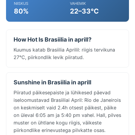
NIISKUS
VAHEMIK
80%
22–33°C
How Hot Is Brasiilia in aprill?
Kuumus katab Brasiilia Aprilil: riigis tervikuna
27°C, piirkondlik levik piiratud.
Sunshine in Brasiilia in aprill
Piiratud päikesepaiste ja lühikesed päevad
iseloomustavad Brasiiliai April: Rio de Janeirois
on keskmiselt vaid 2.4h otsest päikest, päike
on üleval 6:05 am ja 5:40 pm vahel. Hall, pilves
muster on ühtlane kogu riigis, väikeste
piirkondlike erinevustega pilvkatte osas.