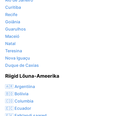
Rio de Janeiro
Curitiba
Recife
Goiânia
Guarulhos
Maceió
Natal
Teresina
Nova Iguaçu
Duque de Caxias
Riigid Lõuna-Ameerika
🇦🇷 Argentiina
🇧🇴 Boliivia
🇨🇴 Columbia
🇪🇨 Ecuador
🇫🇰 Falklandi saared