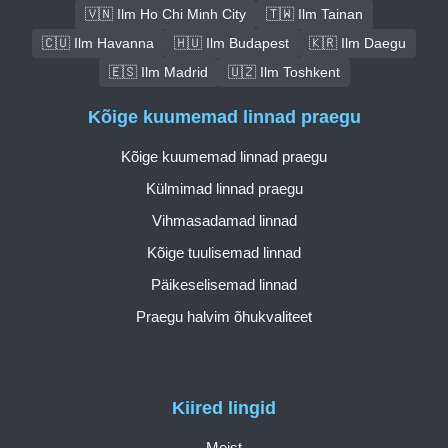
🇻🇳 Ilm Ho Chi Minh City
🇹🇼 Ilm Tainan
🇨🇺 Ilm Havanna
🇭🇺 Ilm Budapest
🇰🇷 Ilm Daegu
🇪🇸 Ilm Madrid
🇺🇿 Ilm Toshkent
Kõige kuumemad linnad praegu
Kõige kuumemad linnad praegu
Külmimad linnad praegu
Vihmasadamad linnad
Kõige tuulisemad linnad
Päikeselisemad linnad
Praegu halvim õhukvaliteet
Kiired lingid
Meist