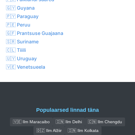
🇬🇾 Guyana
🇵🇾 Paraguay
🇵🇪 Peruu
🇬🇫 Prantsuse Guajaana
🇸🇷 Suriname
🇨🇱 Tiiili
🇺🇾 Uruguay
🇻🇪 Venetsueela
Populaarsed linnad täna
🇻🇪 Ilm Maracaibo
🇮🇳 Ilm Delhi
🇨🇳 Ilm Chengdu
🇩🇿 Ilm Alžiir
🇮🇳 Ilm Kolkata