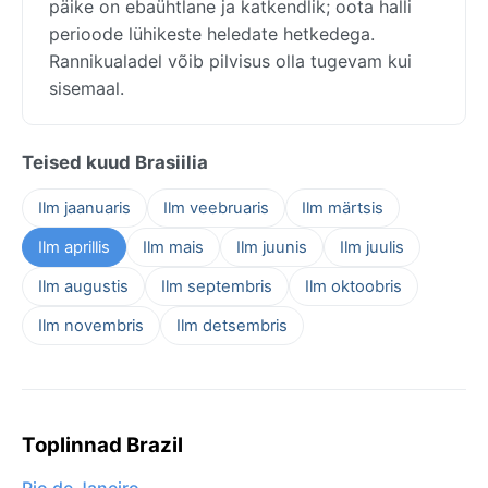
päike on ebaühtlane ja katkendlik; oota halli
perioode lühikeste heledate hetkedega.
Rannikualadel võib pilvisus olla tugevam kui
sisemaal.
Teised kuud Brasiilia
Ilm jaanuaris
Ilm veebruaris
Ilm märtsis
Ilm aprillis
Ilm mais
Ilm juunis
Ilm juulis
Ilm augustis
Ilm septembris
Ilm oktoobris
Ilm novembris
Ilm detsembris
Toplinnad Brazil