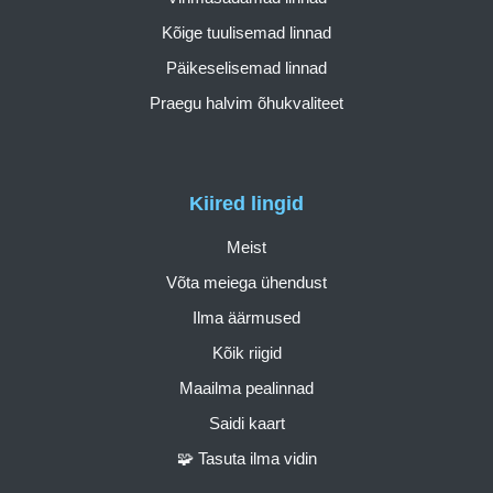
Kõige tuulisemad linnad
Päikeselisemad linnad
Praegu halvim õhukvaliteet
Kiired lingid
Meist
Võta meiega ühendust
Ilma äärmused
Kõik riigid
Maailma pealinnad
Saidi kaart
🧩 Tasuta ilma vidin