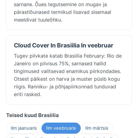
sarnane. Õues tegutsemine on mugav ja
pärastlõunased termikud lisavad sisemaal
meeldivat tuuleõhku.
Cloud Cover In Brasiilia In veebruar
Tugev pilvkate katab Brasiilia February: Rio de
Janeiro on pilvisus 75%, sarnased hallid
tingimused valitsevad enamikus piirkondades.
Otsest päikest on harva ja muster püsib kogu
riigis. Ranniku- ja põhjapiirkonnad tunduvad
eriti rasked.
Teised kuud Brasiilia
Ilm jaanuaris
Ilm veebruaris
Ilm märtsis