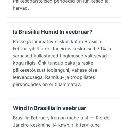
Päikesepaistelised perioodid on lühikesed ja
harvad.
Is Brasiilia Humid In veebruar?
Raske ja lämmatav niiskus katab Brasiilia
Februaryil: Rio de Janeirois keskmiselt 79% ja
sarnased küllastavad tingimused valitsevad
kogu riigis. Õhk tundub paks ja raske
päikesetõusust loojanguni, vähese öise
leevendusega. Ranniku- ja troopilistes
piirkondades on eriti lämmatav.
Wind In Brasiilia In veebruar
Brasiilia February kuu on mahe tuul — Rio de
Janeiro keskmine 14 km/h, riik tervikuna