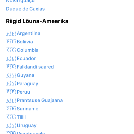
Nova Iguaçu
Duque de Caxias
Riigid Lõuna-Ameerika
🇦🇷 Argentiina
🇧🇴 Boliivia
🇨🇴 Columbia
🇪🇨 Ecuador
🇫🇰 Falklandi saared
🇬🇾 Guyana
🇵🇾 Paraguay
🇵🇪 Peruu
🇬🇫 Prantsuse Guajaana
🇸🇷 Suriname
🇨🇱 Tiiili
🇺🇾 Uruguay
🇻🇪 Venetsueela