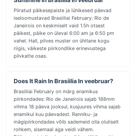
Piiratud päikesepaiste ja lühikesed päevad
iseloomustavad Brasiiliai February: Rio de
Janeirois on keskmiselt vaid 1.5h otsest
päikest, päike on üleval 6:00 am ja 6:50 pm
vahel. Hall, pilves muster on ühtlane kogu
riigis, väikeste piirkondlike erinevustega
pilvkatte osas.
Does It Rain In Brasiilia In veebruar?
Brasiiliai February on märg enamikus
piirkondades: Rio de Janeirois sajab 188mm
vihma 18 päeva jooksul, kusjuures vihma sajab
enamikul kuu päevadest. Ranniku- ja
mägipiirkondades võib sademeid olla oluliselt
rohkem, sisemaal aga veidi vähem.