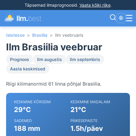
Täpsemad ilmaprognoosid
.
Vaata kõiki riike
.
☰
Ilm.
best
🌐
teistesse
>
Brasiilia
>
Ilm veebruaris
Ilm Brasiilia veebruar
Prognoos
Ilm augustis
Ilm septembris
Aasta keskmised
Riigi kliimanormid 61 linna põhjal Brasiilia.
KESKMINE KÕRGEIM
KESKMINE MADALAIM
29°C
21°C
SADEMED
PÄIKESEPAISTE
188 mm
1.5h/päev