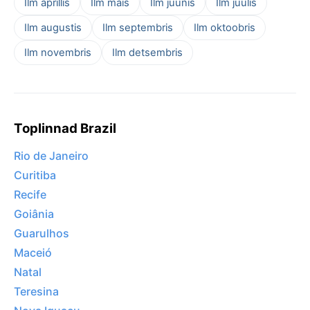
Ilm aprillis
Ilm mais
Ilm juunis
Ilm juulis
Ilm augustis
Ilm septembris
Ilm oktoobris
Ilm novembris
Ilm detsembris
Toplinnad Brazil
Rio de Janeiro
Curitiba
Recife
Goiânia
Guarulhos
Maceió
Natal
Teresina