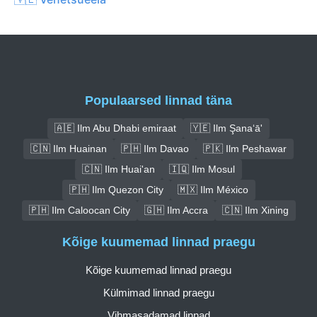
Populaarsed linnad täna
🇦🇪 Ilm Abu Dhabi emiraat
🇾🇪 Ilm Şana‘ā'
🇨🇳 Ilm Huainan
🇵🇭 Ilm Davao
🇵🇰 Ilm Peshawar
🇨🇳 Ilm Huai'an
🇮🇶 Ilm Mosul
🇵🇭 Ilm Quezon City
🇲🇽 Ilm México
🇵🇭 Ilm Caloocan City
🇬🇭 Ilm Accra
🇨🇳 Ilm Xining
Kõige kuumemad linnad praegu
Kõige kuumemad linnad praegu
Külmimad linnad praegu
Vihmasadamad linnad