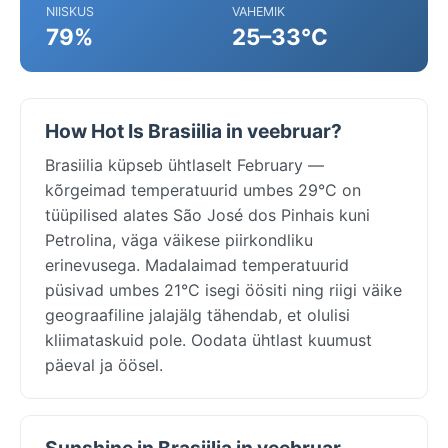
NIISKUS
VAHEMIK
79%
25–33°C
How Hot Is Brasiilia in veebruar?
Brasiilia küpseb ühtlaselt February —
kõrgeimad temperatuurid umbes 29°C on
tüüpilised alates São José dos Pinhais kuni
Petrolina, väga väikese piirkondliku
erinevusega. Madalaimad temperatuurid
püsivad umbes 21°C isegi öösiti ning riigi väike
geograafiline jalajälg tähendab, et olulisi
kliimataskuid pole. Oodata ühtlast kuumust
päeval ja öösel.
Sunshine in Brasiilia in veebruar