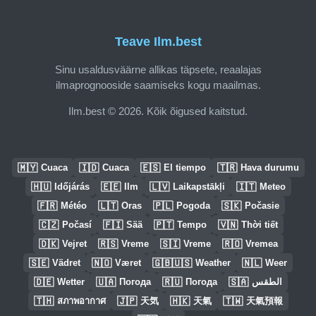
Teave Ilm.best
Sinu usaldusväärne allikas täpsete, reaalajas
ilmaprognooside saamiseks kogu maailmas.
Ilm.best © 2026. Kõik õigused kaitstud.
🇲🇾
🇮🇩
🇪🇸
🇹🇷
Cuaca
Cuaca
El tiempo
Hava durumu
🇭🇺
🇪🇪
🇱🇻
🇮🇹
Időjárás
Ilm
Laikapstākļi
Meteo
🇫🇷
🇱🇹
🇵🇱
🇸🇰
Météo
Oras
Pogoda
Počasie
🇨🇿
🇫🇮
🇵🇹
🇻🇳
Počasí
Sää
Tempo
Thời tiết
🇩🇰
🇷🇸
🇸🇮
🇷🇴
Vejret
Vreme
Vreme
Vremea
🇸🇪
🇳🇴
🇬🇧🇺🇸
🇳🇱
Vädret
Været
Weather
Weer
🇩🇪
🇺🇦
🇷🇺
🇸🇦
Wetter
Погода
Погода
الطقس
🇹🇭
🇯🇵
🇭🇰
🇹🇼
สภาพอากาศ
天気
天氣
天氣預報