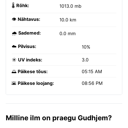
🌡️
Rõhk:
1013.0 mb
👁️
Nähtavus:
10.0 km
🌧️
Sademed:
0.0 mm
☁️
Pilvisus:
10%
☀️
UV indeks:
3.0
🌅
Päikese tõus:
05:15 AM
🌇
Päikese loojang:
08:56 PM
Milline ilm on praegu Gudhjem?