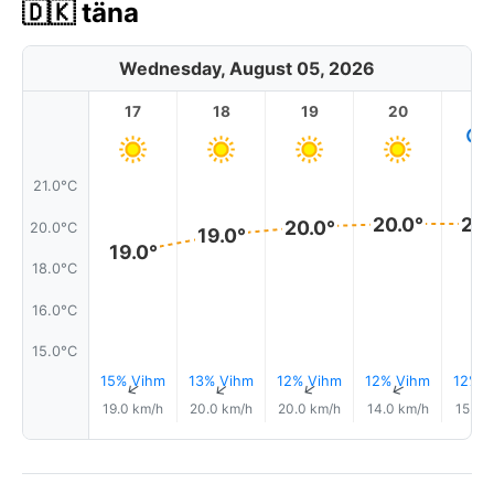
🇩🇰 täna
Wednesday, August 05, 2026
17
18
19
20
2
21.0°C
20.0°
20.
20.0°
20.0°C
19.0°
19.0°
18.0°C
16.0°C
15.0°C
15% Vihm
13% Vihm
12% Vihm
12% Vihm
12% V
↑
↑
↑
↑
19.0 km/h
20.0 km/h
20.0 km/h
14.0 km/h
15.0 