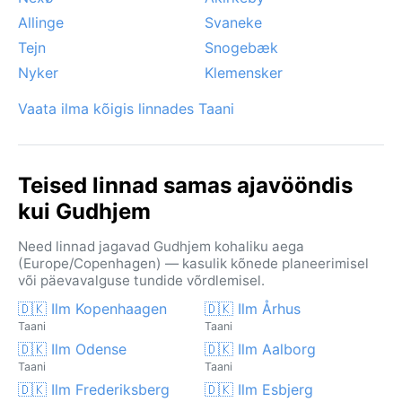
Allinge
Svaneke
Tejn
Snogebæk
Nyker
Klemensker
Vaata ilma kõigis linnades Taani
Teised linnad samas ajavööndis
kui Gudhjem
Need linnad jagavad Gudhjem kohaliku aega
(Europe/Copenhagen) — kasulik kõnede planeerimisel
või päevavalguse tundide võrdlemisel.
🇩🇰 Ilm Kopenhaagen
🇩🇰 Ilm Århus
Taani
Taani
🇩🇰 Ilm Odense
🇩🇰 Ilm Aalborg
Taani
Taani
🇩🇰 Ilm Frederiksberg
🇩🇰 Ilm Esbjerg