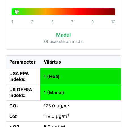
1
1
3
5
7
9
10
Madal
Õhusaaste on madal
Parameeter
Väärtus
USA EPA
1 (Hea)
indeks:
UK DEFRA
1 (Madal)
indeks:
CO:
173.0 µg/m³
O3:
118.0 µg/m³
NO2:
5.9 µg/m³