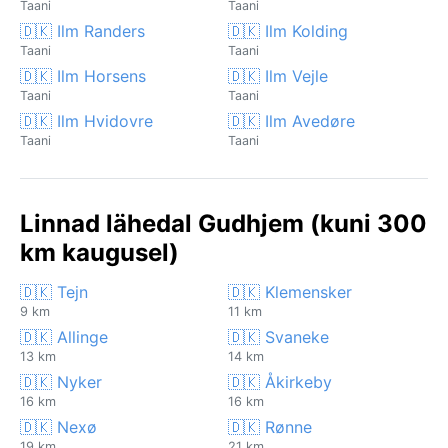
Taani
Taani
🇩🇰 Ilm Randers
🇩🇰 Ilm Kolding
Taani
Taani
🇩🇰 Ilm Horsens
🇩🇰 Ilm Vejle
Taani
Taani
🇩🇰 Ilm Hvidovre
🇩🇰 Ilm Avedøre
Taani
Taani
Linnad lähedal Gudhjem (kuni 300
km kaugusel)
🇩🇰 Tejn
🇩🇰 Klemensker
9 km
11 km
🇩🇰 Allinge
🇩🇰 Svaneke
13 km
14 km
🇩🇰 Nyker
🇩🇰 Åkirkeby
16 km
16 km
🇩🇰 Nexø
🇩🇰 Rønne
19 km
21 km