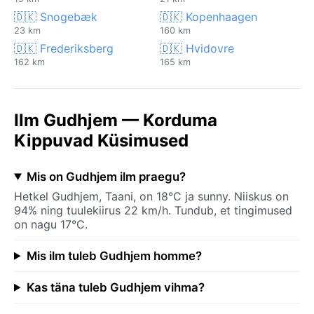
🇩🇰 Snogebæk
🇩🇰 Kopenhaagen
23 km
160 km
🇩🇰 Frederiksberg
🇩🇰 Hvidovre
162 km
165 km
Ilm Gudhjem — Korduma
Kippuvad Küsimused
Mis on Gudhjem ilm praegu?
Hetkel Gudhjem, Taani, on 18°C ja sunny. Niiskus on
94% ning tuulekiirus 22 km/h. Tundub, et tingimused
on nagu 17°C.
Mis ilm tuleb Gudhjem homme?
Kas täna tuleb Gudhjem vihma?