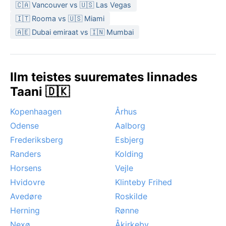
🇨🇦 Vancouver vs 🇺🇸 Las Vegas
🇮🇹 Rooma vs 🇺🇸 Miami
🇦🇪 Dubai emiraat vs 🇮🇳 Mumbai
Ilm teistes suuremates linnades
Taani 🇩🇰
Kopenhaagen
Århus
Odense
Aalborg
Frederiksberg
Esbjerg
Randers
Kolding
Horsens
Vejle
Hvidovre
Klinteby Frihed
Avedøre
Roskilde
Herning
Rønne
Nexø
Åkirkeby