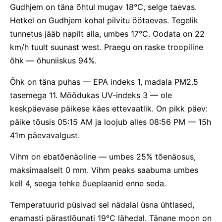
Gudhjem on täna õhtul mugav 18°C, selge taevas.
Hetkel on Gudhjem kohal pilvitu öötaevas. Tegelik
tunnetus jääb napilt alla, umbes 17°C. Oodata on 22
km/h tuult suunast west. Praegu on raske troopiline
õhk — õhuniiskus 94%.
Õhk on täna puhas — EPA indeks 1, madala PM2.5
tasemega 11. Mõõdukas UV-indeks 3 — ole
keskpäevase päikese käes ettevaatlik. On pikk päev:
päike tõusis 05:15 AM ja loojub alles 08:56 PM — 15h
41m päevavalgust.
Vihm on ebatõenäoline — umbes 25% tõenäosus,
maksimaalselt 0 mm. Vihm peaks saabuma umbes
kell 4, seega tehke õueplaanid enne seda.
Temperatuurid püsivad sel nädalal üsna ühtlased,
enamasti pärastlõunati 19°C lähedal. Tänane moon on