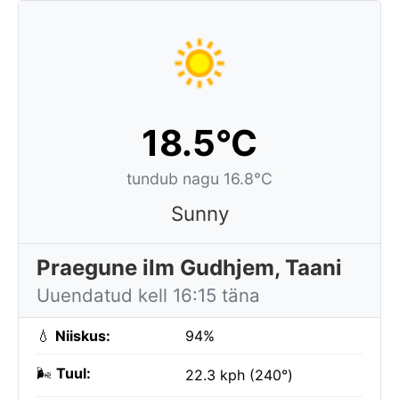
18.5°C
tundub nagu 16.8°C
Sunny
Praegune ilm Gudhjem, Taani
Uuendatud kell 16:15 täna
💧
Niiskus:
94%
🌬️
Tuul:
22.3 kph (240°)