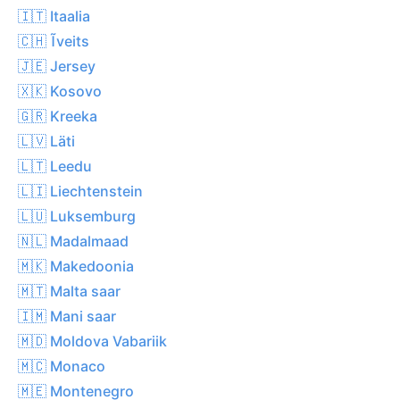
🇮🇹 Itaalia
🇨🇭 Ĩveits
🇯🇪 Jersey
🇽🇰 Kosovo
🇬🇷 Kreeka
🇱🇻 Läti
🇱🇹 Leedu
🇱🇮 Liechtenstein
🇱🇺 Luksemburg
🇳🇱 Madalmaad
🇲🇰 Makedoonia
🇲🇹 Malta saar
🇮🇲 Mani saar
🇲🇩 Moldova Vabariik
🇲🇨 Monaco
🇲🇪 Montenegro