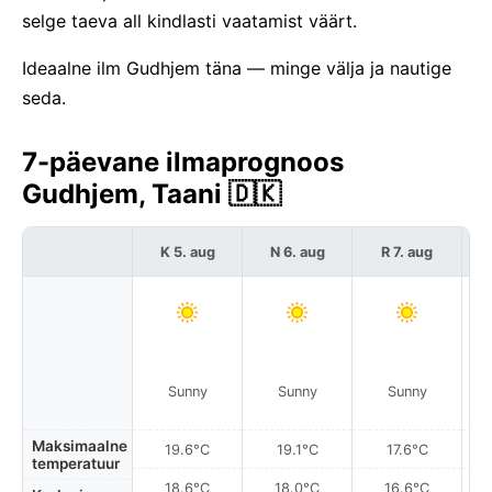
selge taeva all kindlasti vaatamist väärt.
Ideaalne ilm Gudhjem täna — minge välja ja nautige
seda.
7-päevane ilmaprognoos
Gudhjem, Taani 🇩🇰
K 5. aug
N 6. aug
R 7. aug
Sunny
Sunny
Sunny
Maksimaalne
19.6°C
19.1°C
17.6°C
temperatuur
18.6°C
18.0°C
16.6°C