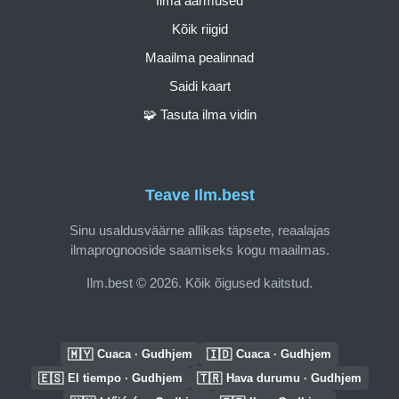
Ilma äärmused
Kõik riigid
Maailma pealinnad
Saidi kaart
🧩 Tasuta ilma vidin
Teave Ilm.best
Sinu usaldusväärne allikas täpsete, reaalajas
ilmaprognooside saamiseks kogu maailmas.
Ilm.best © 2026. Kõik õigused kaitstud.
🇲🇾
🇮🇩
Cuaca · Gudhjem
Cuaca · Gudhjem
🇪🇸
🇹🇷
El tiempo · Gudhjem
Hava durumu · Gudhjem