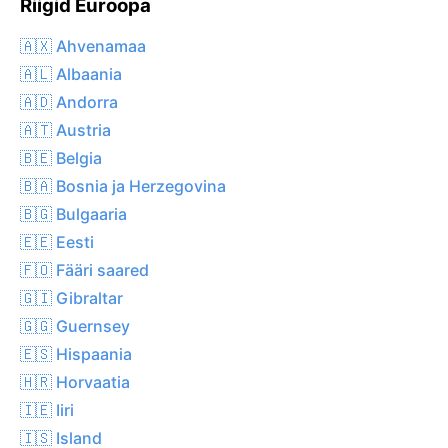
Riigid Euroopa
🇦🇽 Ahvenamaa
🇦🇱 Albaania
🇦🇩 Andorra
🇦🇹 Austria
🇧🇪 Belgia
🇧🇦 Bosnia ja Herzegovina
🇧🇬 Bulgaaria
🇪🇪 Eesti
🇫🇴 Fääri saared
🇬🇮 Gibraltar
🇬🇬 Guernsey
🇪🇸 Hispaania
🇭🇷 Horvaatia
🇮🇪 Iiri
🇮🇸 Island