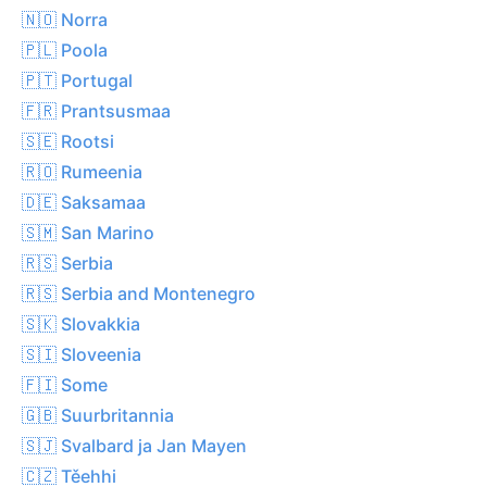
🇳🇴 Norra
🇵🇱 Poola
🇵🇹 Portugal
🇫🇷 Prantsusmaa
🇸🇪 Rootsi
🇷🇴 Rumeenia
🇩🇪 Saksamaa
🇸🇲 San Marino
🇷🇸 Serbia
🇷🇸 Serbia and Montenegro
🇸🇰 Slovakkia
🇸🇮 Sloveenia
🇫🇮 Some
🇬🇧 Suurbritannia
🇸🇯 Svalbard ja Jan Mayen
🇨🇿 Těehhi