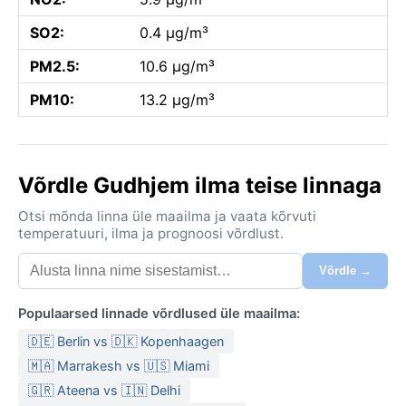
SO2:
0.4 µg/m³
PM2.5:
10.6 µg/m³
PM10:
13.2 µg/m³
Võrdle Gudhjem ilma teise linnaga
Otsi mõnda linna üle maailma ja vaata kõrvuti
temperatuuri, ilma ja prognoosi võrdlust.
Võrdle →
Populaarsed linnade võrdlused üle maailma:
🇩🇪 Berlin vs 🇩🇰 Kopenhaagen
🇲🇦 Marrakesh vs 🇺🇸 Miami
🇬🇷 Ateena vs 🇮🇳 Delhi