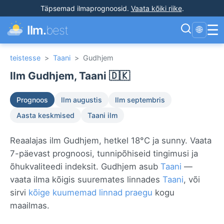
Täpsemad ilmaprognoosid
.
Vaata kõiki riike
.
☰
Ilm.
best
🌐
teistesse
>
Taani
>
Gudhjem
Ilm Gudhjem, Taani 🇩🇰
Prognoos
Ilm augustis
Ilm septembris
Aasta keskmised
Taani ilm
Reaalajas ilm Gudhjem, hetkel 18°C ja sunny. Vaata
7-päevast prognoosi, tunnipõhiseid tingimusi ja
õhukvaliteedi indeksit. Gudhjem asub
Taani
—
vaata ilma kõigis suuremates linnades
Taani
, või
sirvi
kõige kuumemad linnad praegu
kogu
maailmas.