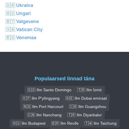
🇺🇦 Ukraina
🇭🇺 Ungari
🇧🇾 Valgevene
🇻🇦 Vatican City
🇷🇺 Venemaa
Populaarsed linnad täna
🇩🇴 Ilm Santo Domingo
🇹🇷 Ilm İzmir
🇰🇵 Ilm P'yŏngyang
🇦🇪 Ilm Dubai emiraat
🇳🇬 Ilm Port Harcourt
🇨🇳 Ilm Guangzhou
🇨🇳 Ilm Nanchang
🇹🇷 Ilm Diyarbakır
🇭🇺 Ilm Budapest
🇧🇷 Ilm Recife
🇹🇼 Ilm Taichung