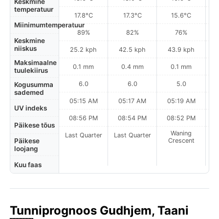
Keskmine
temperatuur
17.8°C
17.3°C
15.6°C
Miinimumtemperatuur
89%
82%
76%
Keskmine
niiskus
25.2 kph
42.5 kph
43.9 kph
Maksimaalne
0.1 mm
0.4 mm
0.1 mm
tuulekiirus
6.0
6.0
5.0
Kogusumma
sademed
05:15 AM
05:17 AM
05:19 AM
UV indeks
08:56 PM
08:54 PM
08:52 PM
Päikese tõus
Waning
Last Quarter
Last Quarter
Päikese
Crescent
loojang
Kuu faas
Tunniprognoos Gudhjem, Taani