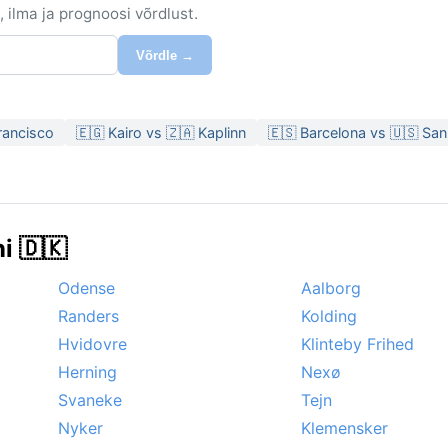
 ilma ja prognoosi võrdlust.
Võrdle →
rancisco
🇪🇬 Kairo vs 🇿🇦 Kaplinn
🇪🇸 Barcelona vs 🇺🇸 San
i 🇩🇰
Odense
Aalborg
Randers
Kolding
Hvidovre
Klinteby Frihed
Herning
Nexø
Svaneke
Tejn
Nyker
Klemensker