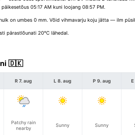
 päikesetõus 05:17 AM kuni loojang 08:57 PM.
lk on umbes 0 mm. Võid vihmavarju koju jätta — ilm püsib
ti pärastlõunati 20°C lähedal.
ni 🇩🇰
R 7. aug
L 8. aug
P 9. aug
E
Patchy rain
Sunny
Sunny
nearby