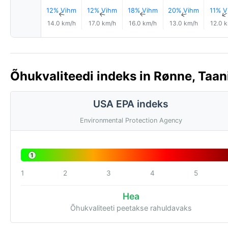
12% Vihm
12% Vihm
18% Vihm
20% Vihm
11% V
↑
↑
↑
↑
14.0 km/h
17.0 km/h
16.0 km/h
13.0 km/h
12.0 
Õhukvaliteedi indeks in Rønne, Taani
USA EPA indeks
Environmental Protection Agency
1
1
2
3
4
5
Hea
Õhukvaliteeti peetakse rahuldavaks