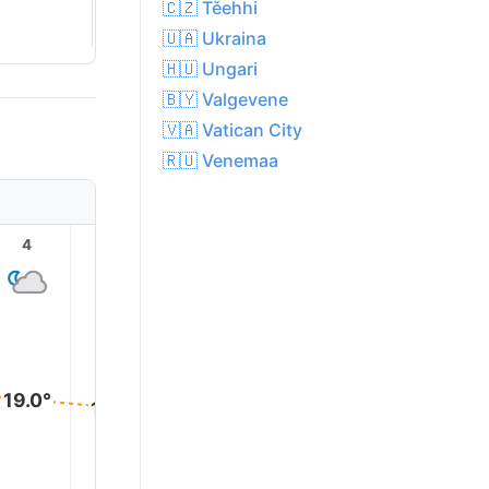
🇨🇿 Těehhi
🇺🇦 Ukraina
🇭🇺 Ungari
🇧🇾 Valgevene
🇻🇦 Vatican City
🇷🇺 Venemaa
4
5
6
7
8
9
19.0°
19.0°
19.0°
18.0°
18.0°
18.0°