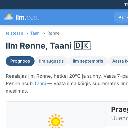
T
Ilm.
best
Aafr
teistesse
>
Taani
>
Rønne
Ilm Rønne, Taani 🇩🇰
Prognoos
Ilm augustis
Ilm septembris
Aasta 
Reaalajas ilm Rønne, hetkel 20°C ja sunny. Vaata 7-päe
Rønne asub
Taani
— vaata ilma kõigis suuremates li
maailmas.
Prae
Uuend