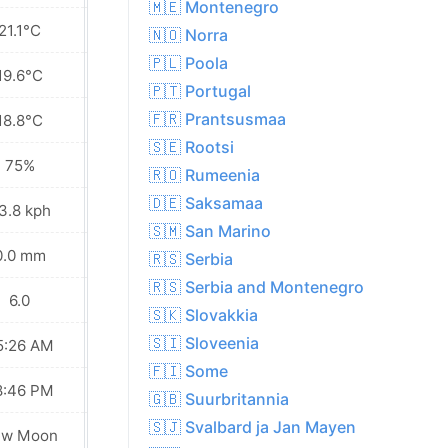
🇲🇪 Montenegro
21.1°C
21.6°C
🇳🇴 Norra
🇵🇱 Poola
19.6°C
19.0°C
🇵🇹 Portugal
🇫🇷 Prantsusmaa
18.8°C
17.2°C
🇸🇪 Rootsi
75%
68%
🇷🇴 Rumeenia
🇩🇪 Saksamaa
3.8 kph
32.8 kph
🇸🇲 San Marino
0.0 mm
0.0 mm
🇷🇸 Serbia
🇷🇸 Serbia and Montenegro
6.0
5.0
🇸🇰 Slovakkia
🇸🇮 Sloveenia
5:26 AM
05:28 AM
🇫🇮 Some
8:46 PM
08:44 PM
🇬🇧 Suurbritannia
🇸🇯 Svalbard ja Jan Mayen
ew Moon
New Moon