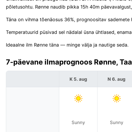
põletusohtu. Rønne naudib pikka 15h 40m päevavalgust,
Täna on vihma tõenäosus 36%, prognoositav sademete hu
Temperatuurid püsivad sel nädalal üsna ühtlased, enamas
Ideaalne ilm Rønne täna — minge välja ja nautige seda.
7-päevane ilmaprognoos Rønne, Taa
K 5. aug
N 6. aug
Sunny
Sunny