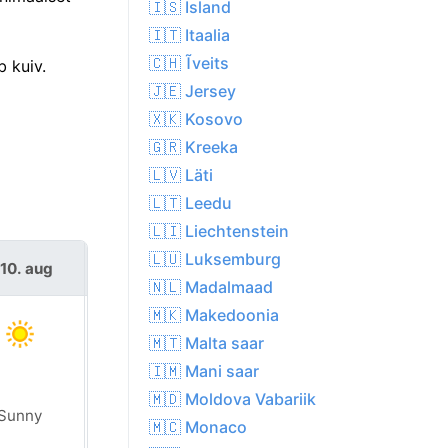
🇮🇸 Island
🇮🇹 Itaalia
🇨🇭 Ĩveits
 kuiv.
🇯🇪 Jersey
🇽🇰 Kosovo
🇬🇷 Kreeka
🇱🇻 Läti
🇱🇹 Leedu
🇱🇮 Liechtenstein
🇱🇺 Luksemburg
 10. aug
T 11. aug
🇳🇱 Madalmaad
🇲🇰 Makedoonia
🇲🇹 Malta saar
🇮🇲 Mani saar
🇲🇩 Moldova Vabariik
Sunny
Sunny
🇲🇨 Monaco