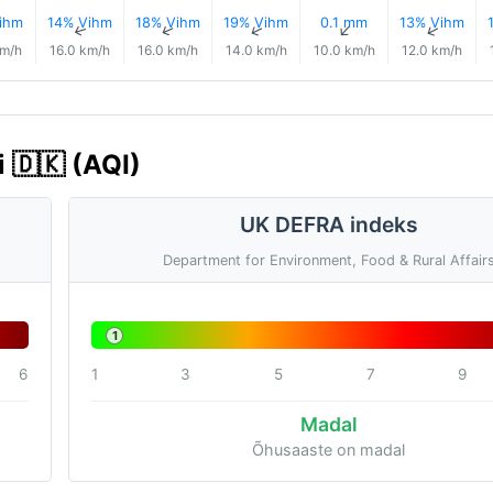
ihm
14% Vihm
18% Vihm
19% Vihm
0.1 mm
13% Vihm
↑
↑
↑
↑
↑
↑
km/h
16.0 km/h
16.0 km/h
14.0 km/h
10.0 km/h
12.0 km/h
 🇩🇰 (AQI)
UK DEFRA indeks
Department for Environment, Food & Rural Affair
1
6
1
3
5
7
9
Madal
Õhusaaste on madal