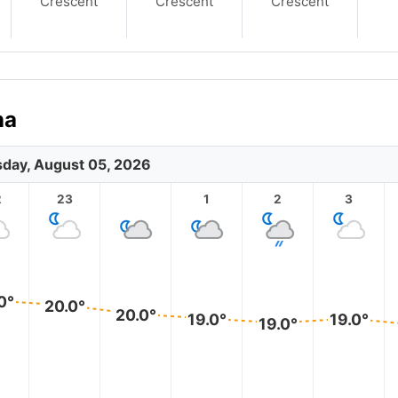
Crescent
Crescent
Crescent
na
day, August 05, 2026
2
23
1
2
3
0°
20.0°
20.0°
19.0°
19.0°
19.0°