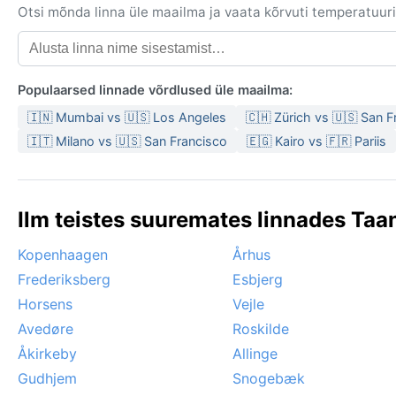
Otsi mõnda linna üle maailma ja vaata kõrvuti temperatuuri,
Populaarsed linnade võrdlused üle maailma:
🇮🇳 Mumbai vs 🇺🇸 Los Angeles
🇨🇭 Zürich vs 🇺🇸 San F
🇮🇹 Milano vs 🇺🇸 San Francisco
🇪🇬 Kairo vs 🇫🇷 Pariis
Ilm teistes suuremates linnades Taan
Kopenhaagen
Århus
Frederiksberg
Esbjerg
Horsens
Vejle
Avedøre
Roskilde
Åkirkeby
Allinge
Gudhjem
Snogebæk