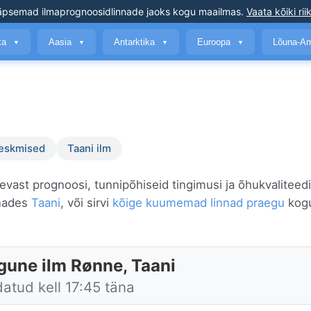
äpsemad ilmaprognoosid
linnade jaoks kogu maailmas
.
Vaata kõiki rii
ika
Aasia
Antarktika
Euroopa
Lõuna-A
▼
▼
▼
▼
keskmised
Taani ilm
vast prognoosi, tunnipõhiseid tingimusi ja õhukvaliteedi
nnades
Taani
, või sirvi
kõige kuumemad linnad praegu
kog
gune ilm Rønne, Taani
atud kell 17:45 täna