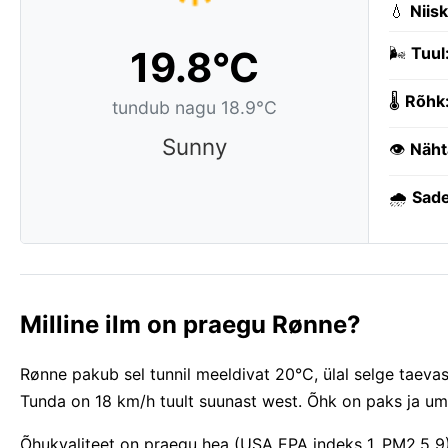
💧
Niis
19.8°C
🌬️
Tuul
🌡️
Rõhk
tundub nagu 18.9°C
Sunny
👁️
Näht
🌧️
Sad
Milline ilm on praegu Rønne?
Rønne pakub sel tunnil meeldivat 20°C, ülal selge taevas.
Tunda on 18 km/h tuult suunast west. Õhk on paks ja u
Õhukvaliteet on praegu hea (USA EPA indeks 1, PM2.5 9