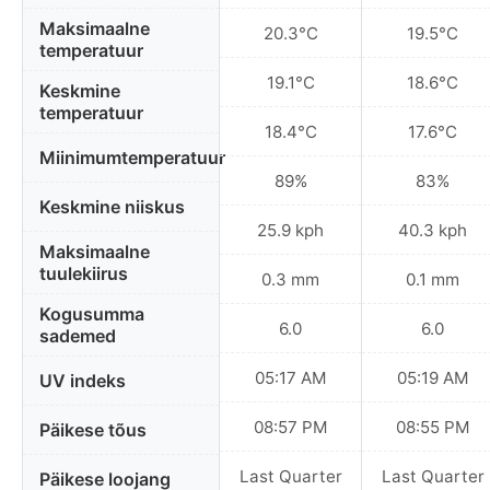
Maksimaalne
20.3°C
19.5°C
temperatuur
19.1°C
18.6°C
Keskmine
temperatuur
18.4°C
17.6°C
Miinimumtemperatuur
89%
83%
Keskmine niiskus
25.9 kph
40.3 kph
Maksimaalne
tuulekiirus
0.3 mm
0.1 mm
Kogusumma
6.0
6.0
sademed
05:17 AM
05:19 AM
UV indeks
08:57 PM
08:55 PM
Päikese tõus
Last Quarter
Last Quarter
Päikese loojang