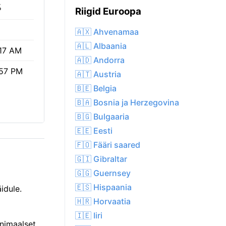
%
Riigid Euroopa
🇦🇽 Ahvenamaa
🇦🇱 Albaania
17 AM
🇦🇩 Andorra
57 PM
🇦🇹 Austria
🇧🇪 Belgia
🇧🇦 Bosnia ja Herzegovina
🇧🇬 Bulgaaria
🇪🇪 Eesti
🇫🇴 Fääri saared
🇬🇮 Gibraltar
🇬🇬 Guernsey
🇪🇸 Hispaania
idule.
🇭🇷 Horvaatia
🇮🇪 Iiri
nimaalset