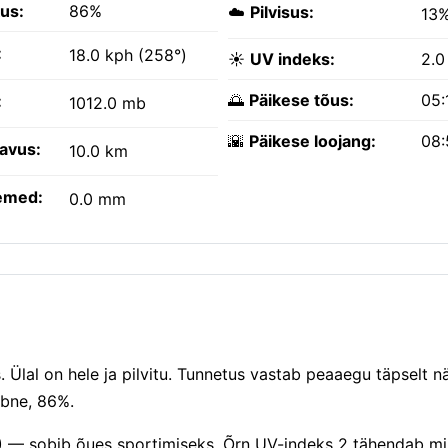
kus:
86%
☁️
Pilvisus:
13
:
18.0 kph (258°)
☀️
UV indeks:
2.0
🌅
Päikese tõus:
05:
:
1012.0 mb
🌇
Päikese loojang:
08:
avus:
10.0 km
emed:
0.0 mm
 Ülal on hele ja pilvitu. Tunnetus vastab peaaegu täpselt nä
mbne, 86%.
) — sobib õues sportimiseks. Õrn UV-indeks 2 tähendab mi