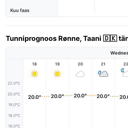
Kuu faas
Tunniprognoos Rønne, Taani 🇩🇰 tä
Wednes
18
19
20
21
2
22.0°C
20.0°C
20.0°
20.0°
20.0°
20.0°
20.
19.0°C
18.0°C
16.0°C