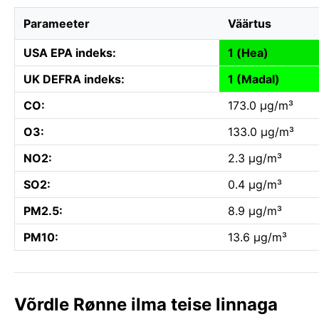
Parameeter
Väärtus
USA EPA indeks:
1 (Hea)
UK DEFRA indeks:
1 (Madal)
CO:
173.0 µg/m³
O3:
133.0 µg/m³
NO2:
2.3 µg/m³
SO2:
0.4 µg/m³
PM2.5:
8.9 µg/m³
PM10:
13.6 µg/m³
Võrdle Rønne ilma teise linnaga