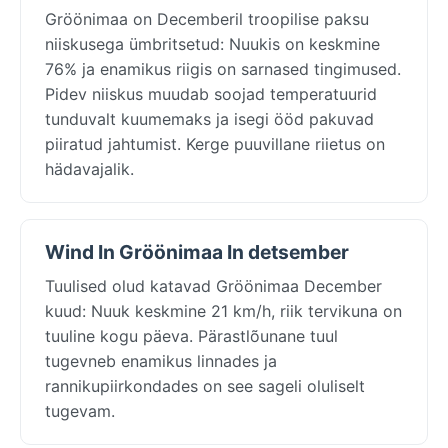
Gröönimaa on Decemberil troopilise paksu
niiskusega ümbritsetud: Nuukis on keskmine
76% ja enamikus riigis on sarnased tingimused.
Pidev niiskus muudab soojad temperatuurid
tunduvalt kuumemaks ja isegi ööd pakuvad
piiratud jahtumist. Kerge puuvillane riietus on
hädavajalik.
Wind In Gröönimaa In detsember
Tuulised olud katavad Gröönimaa December
kuud: Nuuk keskmine 21 km/h, riik tervikuna on
tuuline kogu päeva. Pärastlõunane tuul
tugevneb enamikus linnades ja
rannikupiirkondades on see sageli oluliselt
tugevam.