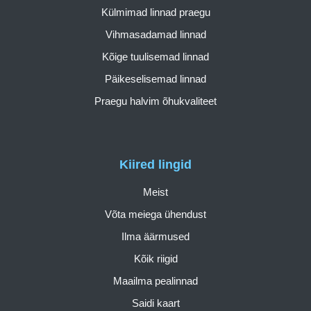
Külmimad linnad praegu
Vihmasadamad linnad
Kõige tuulisemad linnad
Päikeselisemad linnad
Praegu halvim õhukvaliteet
Kiired lingid
Meist
Võta meiega ühendust
Ilma äärmused
Kõik riigid
Maailma pealinnad
Saidi kaart