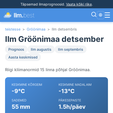
Täpsemad ilmaprognoosid
.
Vaata kõiki riike
.
☰
Ilm.
best
🌐
teistesse
>
Gröönimaa
>
Ilm detsembris
Ilm Gröönimaa detsember
Prognoos
Ilm augustis
Ilm septembris
Aasta keskmised
Riigi kliimanormid 15 linna põhjal Gröönimaa.
KESKMINE KÕRGEIM
KESKMINE MADALAIM
-9°C
-13°C
SADEMED
PÄIKESEPAISTE
55 mm
1.5h/päev