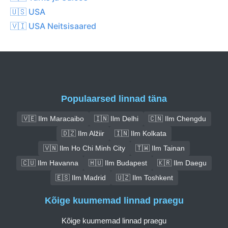
🇺🇸 USA
🇻🇮 USA Neitsisaared
Populaarsed linnad täna
🇻🇪 Ilm Maracaibo
🇮🇳 Ilm Delhi
🇨🇳 Ilm Chengdu
🇩🇿 Ilm Alžiir
🇮🇳 Ilm Kolkata
🇻🇳 Ilm Ho Chi Minh City
🇹🇼 Ilm Tainan
🇨🇺 Ilm Havanna
🇭🇺 Ilm Budapest
🇰🇷 Ilm Daegu
🇪🇸 Ilm Madrid
🇺🇿 Ilm Toshkent
Kõige kuumemad linnad praegu
Kõige kuumemad linnad praegu