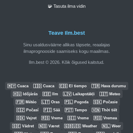
🧩 Tasuta ilma vidin
Teave Ilm.best
Sinu usaldusväärne allikas täpsete, reaalajas
ilmaprognooside saamiseks kogu maailmas.
Ilm.best © 2026. Kõik õigused kaitstud.
🇲🇾
🇮🇩
🇪🇸
🇹🇷
Cuaca
Cuaca
El tiempo
Hava durumu
🇭🇺
🇪🇪
🇱🇻
🇮🇹
Időjárás
Ilm
Laikapstākļi
Meteo
🇫🇷
🇱🇹
🇵🇱
🇸🇰
Météo
Oras
Pogoda
Počasie
🇨🇿
🇫🇮
🇵🇹
🇻🇳
Počasí
Sää
Tempo
Thời tiết
🇩🇰
🇷🇸
🇸🇮
🇷🇴
Vejret
Vreme
Vreme
Vremea
🇸🇪
🇳🇴
🇬🇧🇺🇸
🇳🇱
Vädret
Været
Weather
Weer