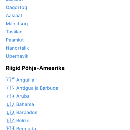
Qaqortoq
Aasiaat
Maniitsoq
Tasiilaq
Paamiut
Nanortalik
Upernavik
Riigid Põhja-Ameerika
🇦🇮 Anguilla
🇦🇬 Antigua ja Barbuda
🇦🇼 Aruba
🇧🇸 Bahama
🇧🇧 Barbados
🇧🇿 Belize
🇧🇲 Bermuda