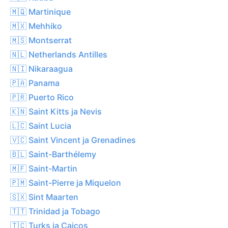
🇲🇶 Martinique
🇲🇽 Mehhiko
🇲🇸 Montserrat
🇳🇱 Netherlands Antilles
🇳🇮 Nikaraagua
🇵🇦 Panama
🇵🇷 Puerto Rico
🇰🇳 Saint Kitts ja Nevis
🇱🇨 Saint Lucia
🇻🇨 Saint Vincent ja Grenadines
🇧🇱 Saint-Barthélemy
🇲🇫 Saint-Martin
🇵🇲 Saint-Pierre ja Miquelon
🇸🇽 Sint Maarten
🇹🇹 Trinidad ja Tobago
🇹🇨 Turks ja Caicos