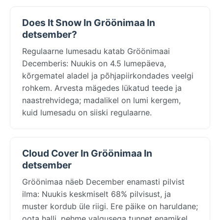
Does It Snow In Gröönimaa In
detsember?
Regulaarne lumesadu katab Gröönimaai
Decemberis: Nuukis on 4.5 lumepäeva,
kõrgematel aladel ja põhjapiirkondades veelgi
rohkem. Arvesta mägedes lükatud teede ja
naastrehvidega; madalikel on lumi kergem,
kuid lumesadu on siiski regulaarne.
Cloud Cover In Gröönimaa In
detsember
Gröönimaa näeb December enamasti pilvist
ilma: Nuukis keskmiselt 68% pilvisust, ja
muster kordub üle riigi. Ere päike on haruldane;
oota halli, pehme valgusega tunnet enamikel