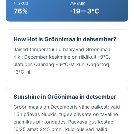
NIISKUS
VAHEMIK
76%
-19–-3°C
How Hot Is Gröönimaa in detsember?
Jäised temperatuurid haaravad Gröönimaa
riiki: December keskmine on riiklikult -9°C,
ulatudes Qaanaaq -19°C-st kuni Qaqortoq
-3°C-ni.
Sunshine in Gröönimaa in detsember
Gröönimaais on Decemberis vähe päikest: vaid
1.5h päevas Nuukis, tugev pilvkate on tavaline
enamikus piirkondades. Päevavalgus kestab
10:25 amst 2:45 pmni, kuid püsivad hallid