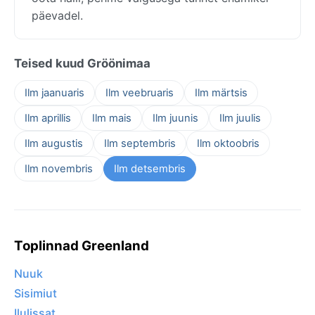
päevadel.
Teised kuud Gröönimaa
Ilm jaanuaris
Ilm veebruaris
Ilm märtsis
Ilm aprillis
Ilm mais
Ilm juunis
Ilm juulis
Ilm augustis
Ilm septembris
Ilm oktoobris
Ilm novembris
Ilm detsembris
Toplinnad Greenland
Nuuk
Sisimiut
Ilulissat