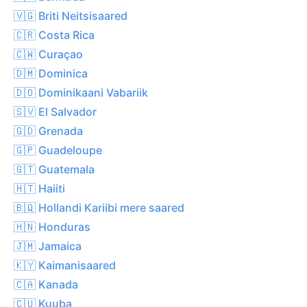
🇻🇬 Briti Neitsisaared
🇨🇷 Costa Rica
🇨🇼 Curaçao
🇩🇲 Dominica
🇩🇴 Dominikaani Vabariik
🇸🇻 El Salvador
🇬🇩 Grenada
🇬🇵 Guadeloupe
🇬🇹 Guatemala
🇭🇹 Haiiti
🇧🇶 Hollandi Kariibi mere saared
🇭🇳 Honduras
🇯🇲 Jamaica
🇰🇾 Kaimanisaared
🇨🇦 Kanada
🇨🇺 Kuuba