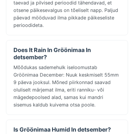
taevad ja pilvised perioodid tähendavad, et
otsene päikesevalgus on tõeliselt napp. Paljud
päevad mööduvad ilma pikkade päikeseliste
perioodideta.
Does It Rain In Gröönimaa In
detsember?
Mõõdukas sademehulk iseloomustab
Gröönimaa December: Nuuk keskmiselt 55mm
9 päeva jooksul. Mõned piirkonnad saavad
oluliselt märjemat ilma, eriti ranniku- või
mägedepoolsed alad, samas kui mandri
sisemus kaldub kuivema otsa poole.
Is Gröönimaa Humid In detsember?