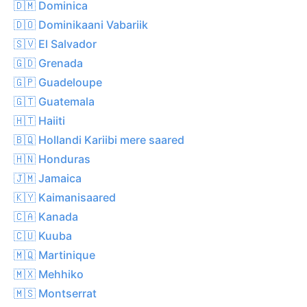
🇩🇲 Dominica
🇩🇴 Dominikaani Vabariik
🇸🇻 El Salvador
🇬🇩 Grenada
🇬🇵 Guadeloupe
🇬🇹 Guatemala
🇭🇹 Haiiti
🇧🇶 Hollandi Kariibi mere saared
🇭🇳 Honduras
🇯🇲 Jamaica
🇰🇾 Kaimanisaared
🇨🇦 Kanada
🇨🇺 Kuuba
🇲🇶 Martinique
🇲🇽 Mehhiko
🇲🇸 Montserrat