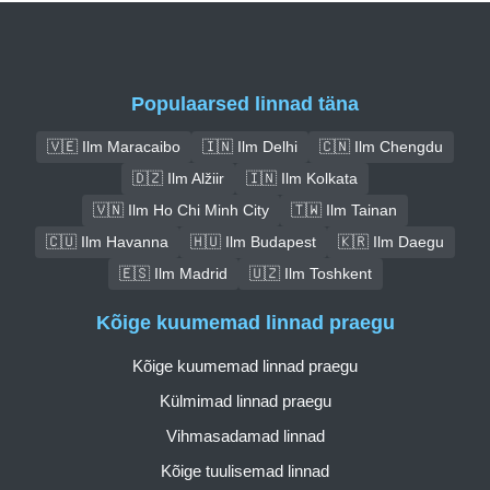
Populaarsed linnad täna
🇻🇪 Ilm Maracaibo
🇮🇳 Ilm Delhi
🇨🇳 Ilm Chengdu
🇩🇿 Ilm Alžiir
🇮🇳 Ilm Kolkata
🇻🇳 Ilm Ho Chi Minh City
🇹🇼 Ilm Tainan
🇨🇺 Ilm Havanna
🇭🇺 Ilm Budapest
🇰🇷 Ilm Daegu
🇪🇸 Ilm Madrid
🇺🇿 Ilm Toshkent
Kõige kuumemad linnad praegu
Kõige kuumemad linnad praegu
Külmimad linnad praegu
Vihmasadamad linnad
Kõige tuulisemad linnad