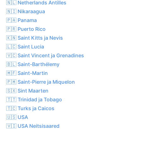
🇳🇱 Netherlands Antilles
🇳🇮 Nikaraagua
🇵🇦 Panama
🇵🇷 Puerto Rico
🇰🇳 Saint Kitts ja Nevis
🇱🇨 Saint Lucia
🇻🇨 Saint Vincent ja Grenadines
🇧🇱 Saint-Barthélemy
🇲🇫 Saint-Martin
🇵🇲 Saint-Pierre ja Miquelon
🇸🇽 Sint Maarten
🇹🇹 Trinidad ja Tobago
🇹🇨 Turks ja Caicos
🇺🇸 USA
🇻🇮 USA Neitsisaared