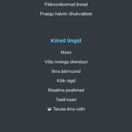
Päikeselisemad linnad
Praegu halvim õhukvaliteet
Kiired lingid
Meist
Võta meiega ühendust
Ilma äärmused
Kõik riigid
Maailma pealinnad
Saidi kaart
🧩 Tasuta ilma vidin