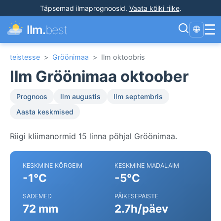
Täpsemad ilmaprognoosid
.
Vaata kõiki riike
.
☰
Ilm.
best
🌐
teistesse
>
Gröönimaa
>
Ilm oktoobris
Ilm Gröönimaa oktoober
Prognoos
Ilm augustis
Ilm septembris
Aasta keskmised
Riigi kliimanormid 15 linna põhjal Gröönimaa.
KESKMINE KÕRGEIM
KESKMINE MADALAIM
-1°C
-5°C
SADEMED
PÄIKESEPAISTE
72 mm
2.7h/päev