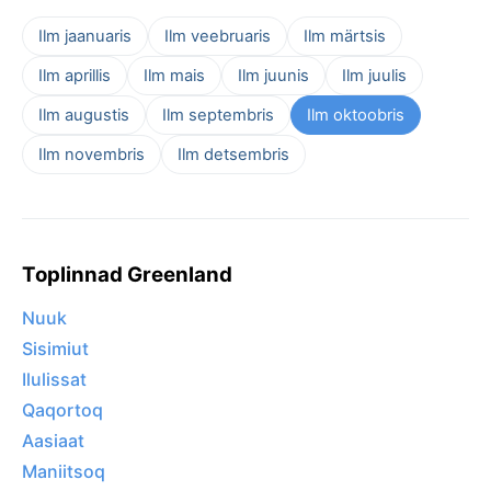
Ilm jaanuaris
Ilm veebruaris
Ilm märtsis
Ilm aprillis
Ilm mais
Ilm juunis
Ilm juulis
Ilm augustis
Ilm septembris
Ilm oktoobris
Ilm novembris
Ilm detsembris
Toplinnad Greenland
Nuuk
Sisimiut
Ilulissat
Qaqortoq
Aasiaat
Maniitsoq