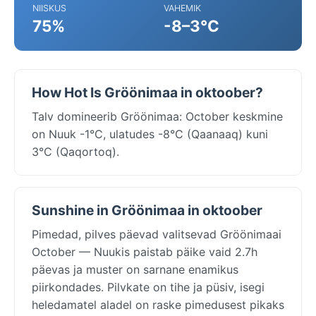
NIISKUS
VAHEMIK
75%
-8–3°C
How Hot Is Gröönimaa in oktoober?
Talv domineerib Gröönimaa: October keskmine
on Nuuk -1°C, ulatudes -8°C (Qaanaaq) kuni
3°C (Qaqortoq).
Sunshine in Gröönimaa in oktoober
Pimedad, pilves päevad valitsevad Gröönimaai
October — Nuukis paistab päike vaid 2.7h
päevas ja muster on sarnane enamikus
piirkondades. Pilvkate on tihe ja püsiv, isegi
heledamatel aladel on raske pimedusest pikaks