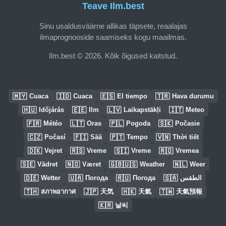
Teave Ilm.best
Sinu usaldusväärne allikas täpsete, reaalajas
ilmaprognooside saamiseks kogu maailmas.
Ilm.best © 2026. Kõik õigused kaitstud.
🇲🇾
🇮🇩
🇪🇸
🇹🇷
Cuaca
Cuaca
El tiempo
Hava durumu
🇭🇺
🇪🇪
🇱🇻
🇮🇹
Időjárás
Ilm
Laikapstākļi
Meteo
🇫🇷
🇱🇹
🇵🇱
🇸🇰
Météo
Oras
Pogoda
Počasie
🇨🇿
🇫🇮
🇵🇹
🇻🇳
Počasí
Sää
Tempo
Thời tiết
🇩🇰
🇷🇸
🇸🇮
🇷🇴
Vejret
Vreme
Vreme
Vremea
🇸🇪
🇳🇴
🇬🇧🇺🇸
🇳🇱
Vädret
Været
Weather
Weer
🇩🇪
🇺🇦
🇷🇺
🇸🇦
Wetter
Погода
Погода
الطقس
🇹🇭
🇯🇵
🇭🇰
🇹🇼
สภาพอากาศ
天気
天氣
天氣預報
🇰🇷
날씨