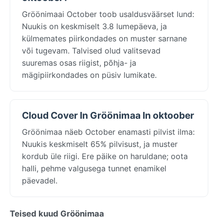
Gröönimaai October toob usaldusväärset lund:
Nuukis on keskmiselt 3.8 lumepäeva, ja
külmemates piirkondades on muster sarnane
või tugevam. Talvised olud valitsevad
suuremas osas riigist, põhja- ja
mägipiirkondades on püsiv lumikate.
Cloud Cover In Gröönimaa In oktoober
Gröönimaa näeb October enamasti pilvist ilma:
Nuukis keskmiselt 65% pilvisust, ja muster
kordub üle riigi. Ere päike on haruldane; oota
halli, pehme valgusega tunnet enamikel
päevadel.
Teised kuud Gröönimaa