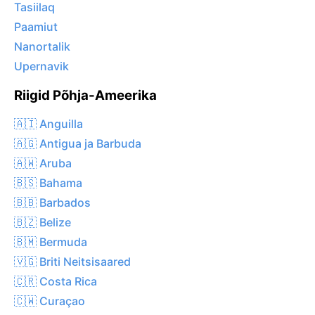
Tasiilaq
Paamiut
Nanortalik
Upernavik
Riigid Põhja-Ameerika
🇦🇮 Anguilla
🇦🇬 Antigua ja Barbuda
🇦🇼 Aruba
🇧🇸 Bahama
🇧🇧 Barbados
🇧🇿 Belize
🇧🇲 Bermuda
🇻🇬 Briti Neitsisaared
🇨🇷 Costa Rica
🇨🇼 Curaçao