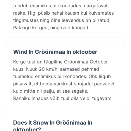
tundub enamikus piirkondades märgatavalt
raske. Higi püsib nahal kauem kui kuivemates
tingimustes ning öine leevendus on piiratud.
Pakkige kerged, hingavad kangad.
Wind In Gröönimaa In oktoober
Kerge tuul on tüüpiline Gröönimaa October
kuus: Nuuk 20 km/h, sarnased pehmed
tuuleolud enamikus piirkondades. Õhk liigub
piisavalt, et hoida värskust soojadel päevadel,
kuid mitte nii palju, et see segaks.
Rannikulinnades võib tuul olla veidi tugevam.
Does It Snow In Gröönimaa In
oktoober?