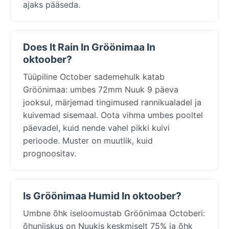
ajaks pääseda.
Does It Rain In Gröönimaa In
oktoober?
Tüüpiline October sademehulk katab
Gröönimaa: umbes 72mm Nuuk 9 päeva
jooksul, märjemad tingimused rannikualadel ja
kuivemad sisemaal. Oota vihma umbes pooltel
päevadel, kuid nende vahel pikki kuivi
perioode. Muster on muutlik, kuid
prognoositav.
Is Gröönimaa Humid In oktoober?
Umbne õhk iseloomustab Gröönimaa Octoberi:
õhuniiskus on Nuukis keskmiselt 75% ja õhk