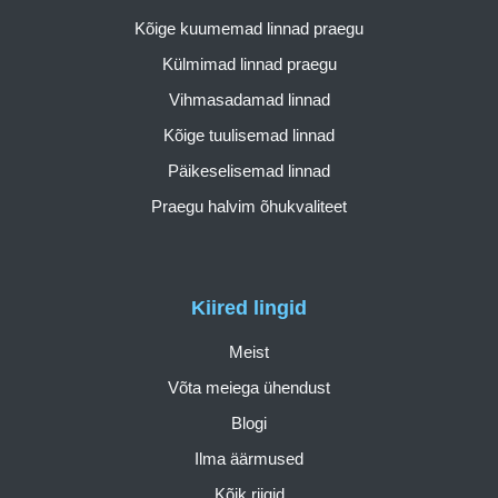
Kõige kuumemad linnad praegu
Külmimad linnad praegu
Vihmasadamad linnad
Kõige tuulisemad linnad
Päikeselisemad linnad
Praegu halvim õhukvaliteet
Kiired lingid
Meist
Võta meiega ühendust
Blogi
Ilma äärmused
Kõik riigid