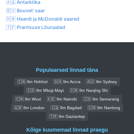
🇦🇶 Antarktika
🇧🇻 Bouvet’ saar
🇭🇲 Heardi ja McDonaldi saared
🇹🇫 Prantsuse Lõunaalad
Populaarsed linnad täna
🇨🇳 Ilm Hohhot
🇬🇭 Ilm Accra
🇦🇺 Ilm Sydney
🇨🇩 Ilm Mbuji-Mayi
🇨🇳 Ilm Nanjing Shi
🇨🇳 Ilm Wuxi
🇰🇪 Ilm Nairobi
🇮🇩 Ilm Semarang
🇬🇧 Ilm London
🇮🇶 Ilm Bagdad
🇨🇳 Ilm Nantong
🇹🇷 Ilm Gaziantep
Kõige kuumemad linnad praegu