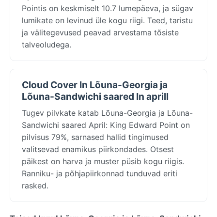
Pointis on keskmiselt 10.7 lumepäeva, ja sügav
lumikate on levinud üle kogu riigi. Teed, taristu
ja välitegevused peavad arvestama tõsiste
talveoludega.
Cloud Cover In Lõuna-Georgia ja
Lõuna-Sandwichi saared In aprill
Tugev pilvkate katab Lõuna-Georgia ja Lõuna-
Sandwichi saared April: King Edward Point on
pilvisus 79%, sarnased hallid tingimused
valitsevad enamikus piirkondades. Otsest
päikest on harva ja muster püsib kogu riigis.
Ranniku- ja põhjapiirkonnad tunduvad eriti
rasked.