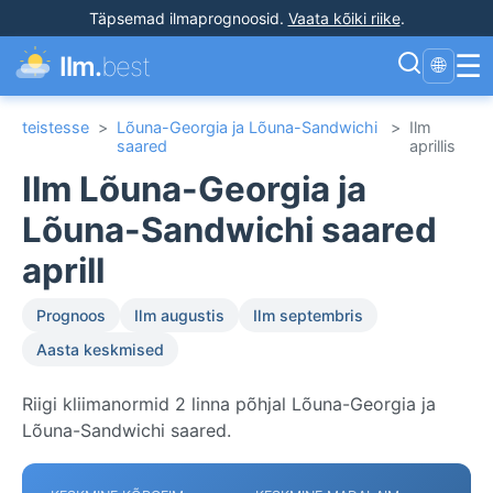
Täpsemad ilmaprognoosid
.
Vaata kõiki riike
.
☰
Ilm.
best
🌐
teistesse
>
Lõuna-Georgia ja Lõuna-Sandwichi
>
Ilm
saared
aprillis
Ilm Lõuna-Georgia ja
Lõuna-Sandwichi saared
aprill
Prognoos
Ilm augustis
Ilm septembris
Aasta keskmised
Riigi kliimanormid 2 linna põhjal Lõuna-Georgia ja
Lõuna-Sandwichi saared.