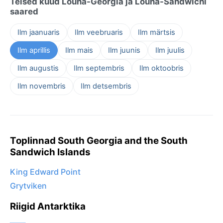
Teised kuud Lõuna-Georgia ja Lõuna-Sandwichi
saared
Ilm jaanuaris
Ilm veebruaris
Ilm märtsis
Ilm aprillis
Ilm mais
Ilm juunis
Ilm juulis
Ilm augustis
Ilm septembris
Ilm oktoobris
Ilm novembris
Ilm detsembris
Toplinnad South Georgia and the South
Sandwich Islands
King Edward Point
Grytviken
Riigid Antarktika