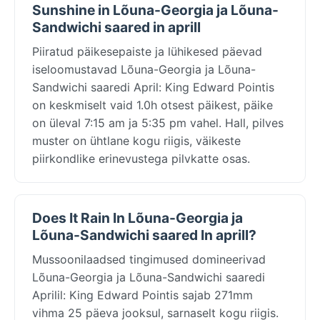
Sunshine in Lõuna-Georgia ja Lõuna-
Sandwichi saared in aprill
Piiratud päikesepaiste ja lühikesed päevad
iseloomustavad Lõuna-Georgia ja Lõuna-
Sandwichi saaredi April: King Edward Pointis
on keskmiselt vaid 1.0h otsest päikest, päike
on üleval 7:15 am ja 5:35 pm vahel. Hall, pilves
muster on ühtlane kogu riigis, väikeste
piirkondlike erinevustega pilvkatte osas.
Does It Rain In Lõuna-Georgia ja
Lõuna-Sandwichi saared In aprill?
Mussoonilaadsed tingimused domineerivad
Lõuna-Georgia ja Lõuna-Sandwichi saaredi
Aprilil: King Edward Pointis sajab 271mm
vihma 25 päeva jooksul, sarnaselt kogu riigis.