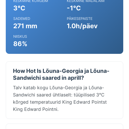
KESKMINE KÕRGEIM
KESKMINE MADALAIM
3°C
-1°C
SADEMED
PÄIKESEPAISTE
271 mm
1.0h/päev
NIISKUS
86%
How Hot Is Lõuna-Georgia ja Lõuna-
Sandwichi saared in aprill?
Talv katab kogu Lõuna-Georgia ja Lõuna-
Sandwichi saared ühtlaselt: tüüpilised 3°C
kõrged temperatuurid King Edward Pointst
King Edward Pointni.