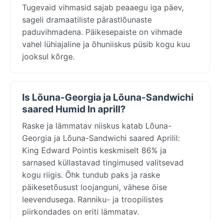
Tugevaid vihmasid sajab peaaegu iga päev,
sageli dramaatiliste pärastlõunaste
paduvihmadena. Päikesepaiste on vihmade
vahel lühiajaline ja õhuniiskus püsib kogu kuu
jooksul kõrge.
Is Lõuna-Georgia ja Lõuna-Sandwichi
saared Humid In aprill?
Raske ja lämmatav niiskus katab Lõuna-
Georgia ja Lõuna-Sandwichi saared Aprilil:
King Edward Pointis keskmiselt 86% ja
sarnased küllastavad tingimused valitsevad
kogu riigis. Õhk tundub paks ja raske
päikesetõusust loojanguni, vähese öise
leevendusega. Ranniku- ja troopilistes
piirkondades on eriti lämmatav.