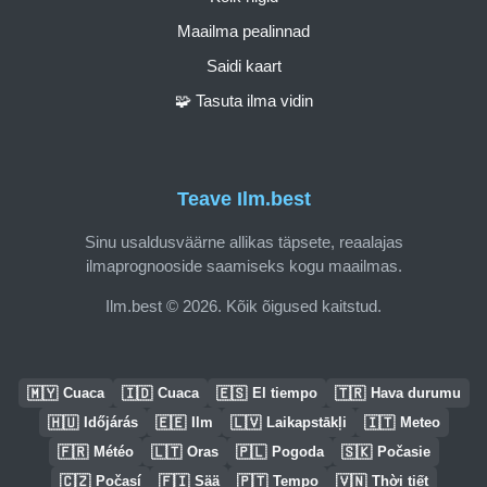
Maailma pealinnad
Saidi kaart
🧩 Tasuta ilma vidin
Teave Ilm.best
Sinu usaldusväärne allikas täpsete, reaalajas
ilmaprognooside saamiseks kogu maailmas.
Ilm.best © 2026. Kõik õigused kaitstud.
🇲🇾
🇮🇩
🇪🇸
🇹🇷
Cuaca
Cuaca
El tiempo
Hava durumu
🇭🇺
🇪🇪
🇱🇻
🇮🇹
Időjárás
Ilm
Laikapstākļi
Meteo
🇫🇷
🇱🇹
🇵🇱
🇸🇰
Météo
Oras
Pogoda
Počasie
🇨🇿
🇫🇮
🇵🇹
🇻🇳
Počasí
Sää
Tempo
Thời tiết