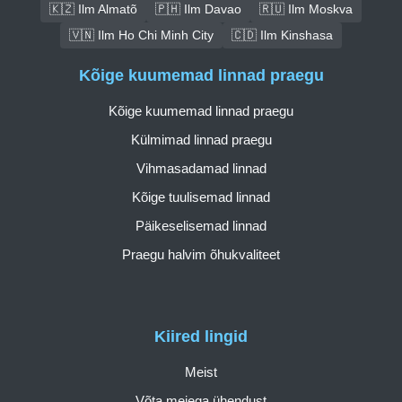
🇰🇿 Ilm Almatõ
🇵🇭 Ilm Davao
🇷🇺 Ilm Moskva
🇻🇳 Ilm Ho Chi Minh City
🇨🇩 Ilm Kinshasa
Kõige kuumemad linnad praegu
Kõige kuumemad linnad praegu
Külmimad linnad praegu
Vihmasadamad linnad
Kõige tuulisemad linnad
Päikeselisemad linnad
Praegu halvim õhukvaliteet
Kiired lingid
Meist
Võta meiega ühendust