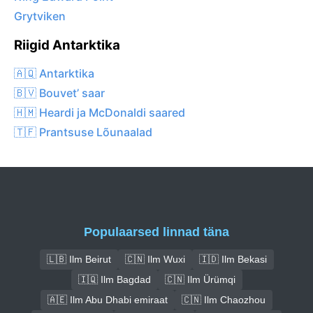
Grytviken
Riigid Antarktika
🇦🇶 Antarktika
🇧🇻 Bouvet’ saar
🇭🇲 Heardi ja McDonaldi saared
🇹🇫 Prantsuse Lõunaalad
Populaarsed linnad täna
🇱🇧 Ilm Beirut
🇨🇳 Ilm Wuxi
🇮🇩 Ilm Bekasi
🇮🇶 Ilm Bagdad
🇨🇳 Ilm Ürümqi
🇦🇪 Ilm Abu Dhabi emiraat
🇨🇳 Ilm Chaozhou