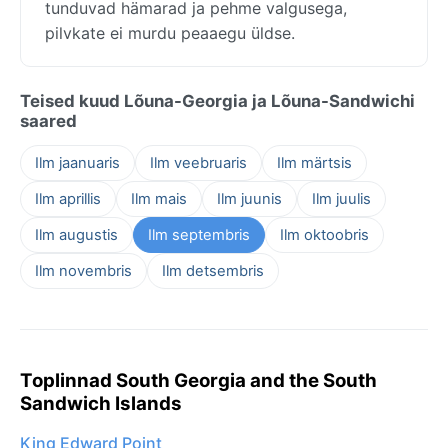
tunduvad hämarad ja pehme valgusega,
pilvkate ei murdu peaaegu üldse.
Teised kuud Lõuna-Georgia ja Lõuna-Sandwichi
saared
Ilm jaanuaris
Ilm veebruaris
Ilm märtsis
Ilm aprillis
Ilm mais
Ilm juunis
Ilm juulis
Ilm augustis
Ilm septembris
Ilm oktoobris
Ilm novembris
Ilm detsembris
Toplinnad South Georgia and the South
Sandwich Islands
King Edward Point