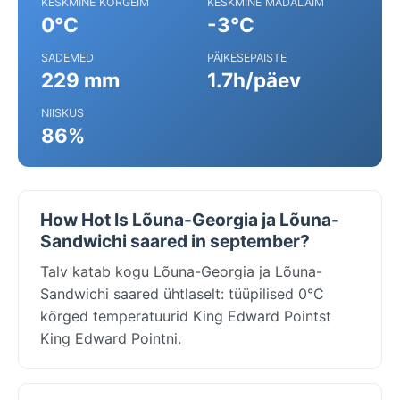
KESKMINE KÕRGEIM
KESKMINE MADALAIM
0°C
-3°C
SADEMED
PÄIKESEPAISTE
229 mm
1.7h/päev
NIISKUS
86%
How Hot Is Lõuna-Georgia ja Lõuna-
Sandwichi saared in september?
Talv katab kogu Lõuna-Georgia ja Lõuna-
Sandwichi saared ühtlaselt: tüüpilised 0°C
kõrged temperatuurid King Edward Pointst
King Edward Pointni.