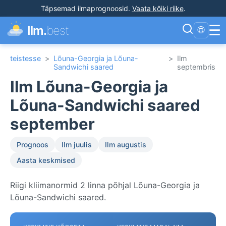
Täpsemad ilmaprognoosid
.
Vaata kõiki riike
.
☰
Ilm.
best
🌐
teistesse
>
Lõuna-Georgia ja Lõuna-
>
Ilm
Sandwichi saared
septembris
Ilm Lõuna-Georgia ja
Lõuna-Sandwichi saared
september
Prognoos
Ilm juulis
Ilm augustis
Aasta keskmised
Riigi kliimanormid 2 linna põhjal Lõuna-Georgia ja
Lõuna-Sandwichi saared.