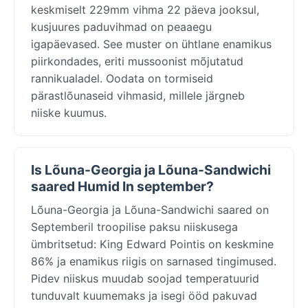
keskmiselt 229mm vihma 22 päeva jooksul,
kusjuures paduvihmad on peaaegu
igapäevased. See muster on ühtlane enamikus
piirkondades, eriti mussoonist mõjutatud
rannikualadel. Oodata on tormiseid
pärastlõunaseid vihmasid, millele järgneb
niiske kuumus.
Is Lõuna-Georgia ja Lõuna-Sandwichi
saared Humid In september?
Lõuna-Georgia ja Lõuna-Sandwichi saared on
Septemberil troopilise paksu niiskusega
ümbritsetud: King Edward Pointis on keskmine
86% ja enamikus riigis on sarnased tingimused.
Pidev niiskus muudab soojad temperatuurid
tunduvalt kuumemaks ja isegi ööd pakuvad