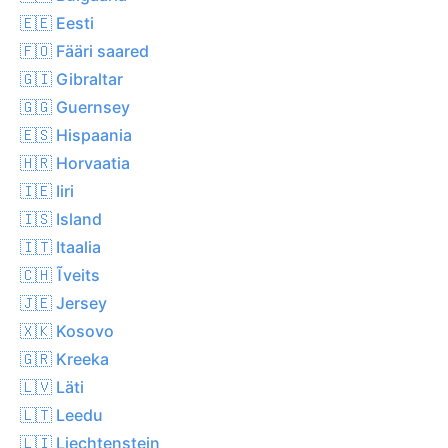
🇪🇪 Eesti
🇫🇴 Fääri saared
🇬🇮 Gibraltar
🇬🇬 Guernsey
🇪🇸 Hispaania
🇭🇷 Horvaatia
🇮🇪 Iiri
🇮🇸 Island
🇮🇹 Itaalia
🇨🇭 Ĩveits
🇯🇪 Jersey
🇽🇰 Kosovo
🇬🇷 Kreeka
🇱🇻 Läti
🇱🇹 Leedu
🇱🇮 Liechtenstein