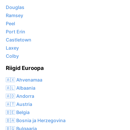
Douglas
Ramsey
Peel
Port Erin
Castletown
Laxey
Colby
Riigid Euroopa
🇦🇽 Ahvenamaa
🇦🇱 Albaania
🇦🇩 Andorra
🇦🇹 Austria
🇧🇪 Belgia
🇧🇦 Bosnia ja Herzegovina
🇧🇬 Bulgaaria