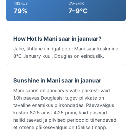
NIISKUS
VAHEMIK
79%
7–9°C
How Hot Is Mani saar in jaanuar?
Jahe, ühtlane ilm igal pool: Mani saar keskmine
8°C January kuul, Douglas on esinduslik.
Sunshine in Mani saar in jaanuar
Mani saaris on Januaryis vähe päikest: vaid
1.0h päevas Douglasis, tugev pilvkate on
tavaline enamikus piirkondades. Päevavalgus
kestab 8:25 amst 4:25 pmni, kuid püsivad
hallid taevad ja pilvised perioodid tähendavad,
et otsene päikesevalgus on tõeliselt napp.