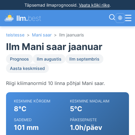
Täpsemad ilmaprognoosid
.
Vaata kõiki riike
.
☰
Ilm.
best
🌐
teistesse
>
Mani saar
>
Ilm jaanuaris
Ilm Mani saar jaanuar
Prognoos
Ilm augustis
Ilm septembris
Aasta keskmised
Riigi kliimanormid 10 linna põhjal Mani saar.
KESKMINE KÕRGEIM
KESKMINE MADALAIM
8°C
5°C
SADEMED
PÄIKESEPAISTE
101 mm
1.0h/päev