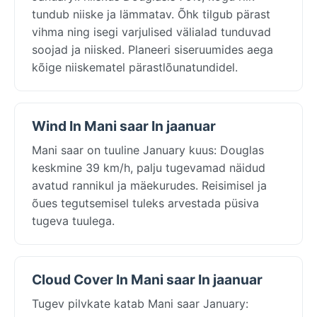
tundub niiske ja lämmatav. Õhk tilgub pärast
vihma ning isegi varjulised välialad tunduvad
soojad ja niisked. Planeeri siseruumides aega
kõige niiskematel pärastlõunatundidel.
Wind In Mani saar In jaanuar
Mani saar on tuuline January kuus: Douglas
keskmine 39 km/h, palju tugevamad näidud
avatud rannikul ja mäekurudes. Reisimisel ja
õues tegutsemisel tuleks arvestada püsiva
tugeva tuulega.
Cloud Cover In Mani saar In jaanuar
Tugev pilvkate katab Mani saar January: