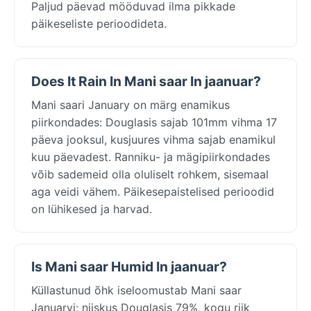
Paljud päevad mööduvad ilma pikkade
päikeseliste perioodideta.
Does It Rain In Mani saar In jaanuar?
Mani saari January on märg enamikus
piirkondades: Douglasis sajab 101mm vihma 17
päeva jooksul, kusjuures vihma sajab enamikul
kuu päevadest. Ranniku- ja mägipiirkondades
võib sademeid olla oluliselt rohkem, sisemaal
aga veidi vähem. Päikesepaistelised perioodid
on lühikesed ja harvad.
Is Mani saar Humid In jaanuar?
Küllastunud õhk iseloomustab Mani saar
Januaryi: niiskus Douglasis 79%, kogu riik