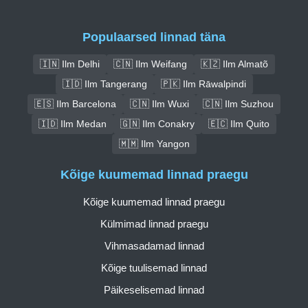
Populaarsed linnad täna
🇮🇳 Ilm Delhi
🇨🇳 Ilm Weifang
🇰🇿 Ilm Almatõ
🇮🇩 Ilm Tangerang
🇵🇰 Ilm Rāwalpindi
🇪🇸 Ilm Barcelona
🇨🇳 Ilm Wuxi
🇨🇳 Ilm Suzhou
🇮🇩 Ilm Medan
🇬🇳 Ilm Conakry
🇪🇨 Ilm Quito
🇲🇲 Ilm Yangon
Kõige kuumemad linnad praegu
Kõige kuumemad linnad praegu
Külmimad linnad praegu
Vihmasadamad linnad
Kõige tuulisemad linnad
Päikeselisemad linnad