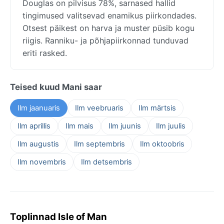
Douglas on pilvisus 78%, sarnased hallid
tingimused valitsevad enamikus piirkondades.
Otsest päikest on harva ja muster püsib kogu
riigis. Ranniku- ja põhjapiirkonnad tunduvad
eriti rasked.
Teised kuud Mani saar
Ilm jaanuaris
Ilm veebruaris
Ilm märtsis
Ilm aprillis
Ilm mais
Ilm juunis
Ilm juulis
Ilm augustis
Ilm septembris
Ilm oktoobris
Ilm novembris
Ilm detsembris
Toplinnad Isle of Man