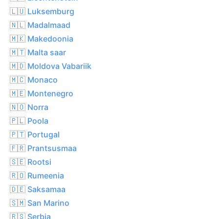
🇱🇺 Luksemburg
🇳🇱 Madalmaad
🇲🇰 Makedoonia
🇲🇹 Malta saar
🇲🇩 Moldova Vabariik
🇲🇨 Monaco
🇲🇪 Montenegro
🇳🇴 Norra
🇵🇱 Poola
🇵🇹 Portugal
🇫🇷 Prantsusmaa
🇸🇪 Rootsi
🇷🇴 Rumeenia
🇩🇪 Saksamaa
🇸🇲 San Marino
🇷🇸 Serbia