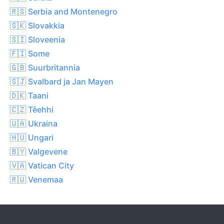
🇷🇸 Serbia and Montenegro
🇸🇰 Slovakkia
🇸🇮 Sloveenia
🇫🇮 Some
🇬🇧 Suurbritannia
🇸🇯 Svalbard ja Jan Mayen
🇩🇰 Taani
🇨🇿 Těehhi
🇺🇦 Ukraina
🇭🇺 Ungari
🇧🇾 Valgevene
🇻🇦 Vatican City
🇷🇺 Venemaa