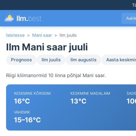
T
Ilm.
best
Aafr
teistesse
>
Mani saar
>
Ilm juulis
Ilm Mani saar juuli
Prognoos
Ilm juulis
Ilm augustis
Aasta keskmi
Riigi kliimanormid 10 linna põhjal Mani saar.
KESKMINE KÕRGEIM
KESKMINE MADALAIM
SAD
16°C
13°C
10
VAHEMIK
15–16°C