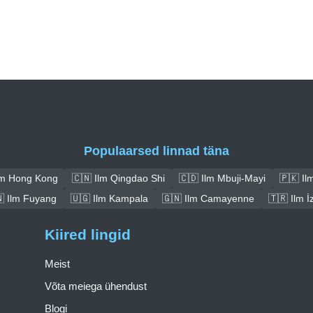
Populaarsed linnad täna
lm Hong Kong
🇨🇳 Ilm Qingdao Shi
🇨🇩 Ilm Mbuji-Mayi
🇵🇰 I
 Ilm Fuyang
🇺🇬 Ilm Kampala
🇬🇳 Ilm Camayenne
🇹🇷 Ilm İ
Kiired lingid
Meist
Võta meiega ühendust
Blogi