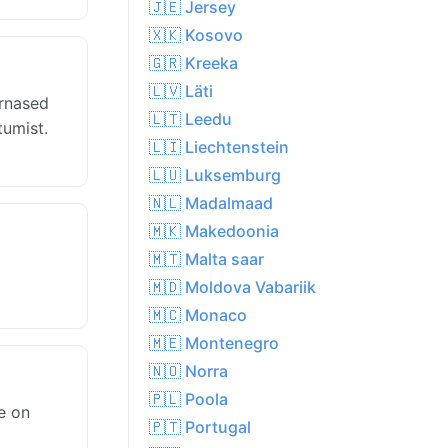
🇯🇪 Jersey
🇽🇰 Kosovo
🇬🇷 Kreeka
🇱🇻 Läti
arnased
🇱🇹 Leedu
tumist.
🇱🇮 Liechtenstein
🇱🇺 Luksemburg
🇳🇱 Madalmaad
🇲🇰 Makedoonia
🇲🇹 Malta saar
🇲🇩 Moldova Vabariik
🇲🇨 Monaco
🇲🇪 Montenegro
🇳🇴 Norra
🇵🇱 Poola
ke on
🇵🇹 Portugal