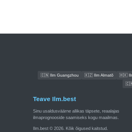
🇨🇳 Ilm Guangzhou
🇰🇿 Ilm Almatõ
🇭🇰 I
🇨
Teave Ilm.best
Sinu usaldusväärne allikas täpsete, reaalajas
ilmaprognooside saamiseks kogu maailmas.
Ilm.best © 2026. Kõik õigused kaitstud.