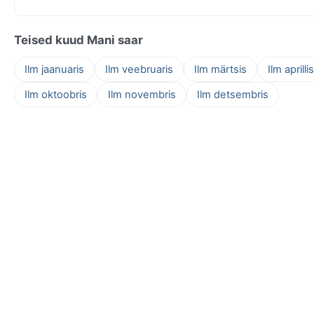
Teised kuud Mani saar
Ilm jaanuaris
Ilm veebruaris
Ilm märtsis
Ilm aprillis
Ilm oktoobris
Ilm novembris
Ilm detsembris