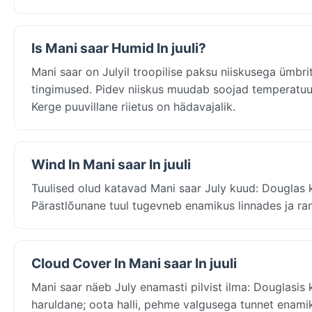
Is Mani saar Humid In juuli?
Mani saar on Julyil troopilise paksu niiskusega ümbr
tingimused. Pidev niiskus muudab soojad temperatuur
Kerge puuvillane riietus on hädavajalik.
Wind In Mani saar In juuli
Tuulised olud katavad Mani saar July kuud: Douglas k
Pärastlõunane tuul tugevneb enamikus linnades ja ran
Cloud Cover In Mani saar In juuli
Mani saar näeb July enamasti pilvist ilma: Douglasis k
haruldane; oota halli, pehme valgusega tunnet enami