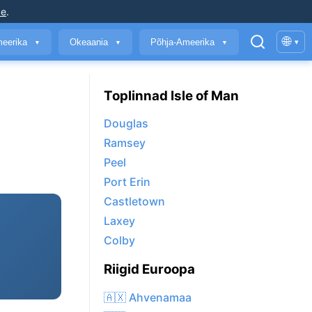
ke
.
🌐
meerika
Okeaania
Põhja-Ameerika
▾
▼
▼
▼
Toplinnad Isle of Man
Douglas
Ramsey
Peel
Port Erin
Castletown
Laxey
Colby
Riigid Euroopa
🇦🇽 Ahvenamaa