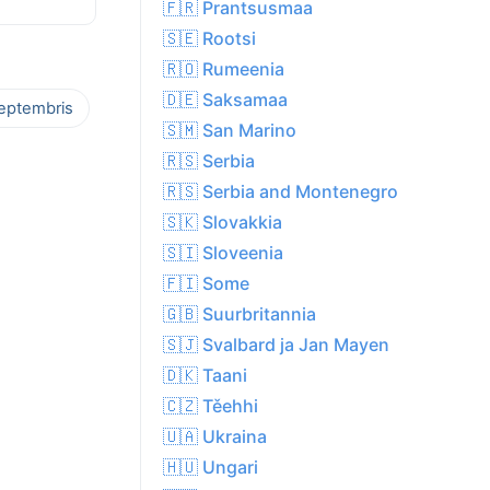
🇫🇷 Prantsusmaa
🇸🇪 Rootsi
🇷🇴 Rumeenia
🇩🇪 Saksamaa
septembris
🇸🇲 San Marino
🇷🇸 Serbia
🇷🇸 Serbia and Montenegro
🇸🇰 Slovakkia
🇸🇮 Sloveenia
🇫🇮 Some
🇬🇧 Suurbritannia
🇸🇯 Svalbard ja Jan Mayen
🇩🇰 Taani
🇨🇿 Těehhi
🇺🇦 Ukraina
🇭🇺 Ungari