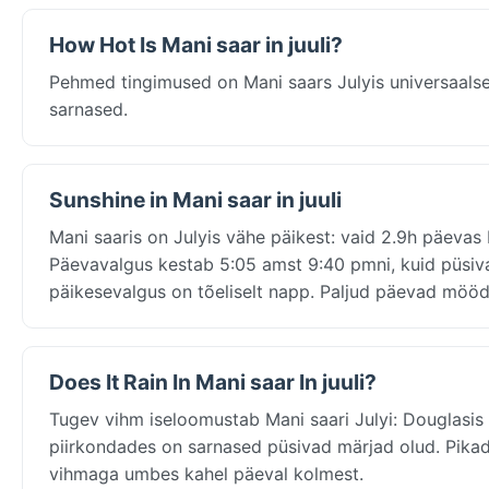
How Hot Is Mani saar in juuli?
Pehmed tingimused on Mani saars Julyis universaals
sarnased.
Sunshine in Mani saar in juuli
Mani saaris on Julyis vähe päikest: vaid 2.9h päevas
Päevavalgus kestab 5:05 amst 9:40 pmni, kuid püsiva
päikesevalgus on tõeliselt napp. Paljud päevad mööd
Does It Rain In Mani saar In juuli?
Tugev vihm iseloomustab Mani saari Julyi: Douglasis
piirkondades on sarnased püsivad märjad olud. Pikad
vihmaga umbes kahel päeval kolmest.