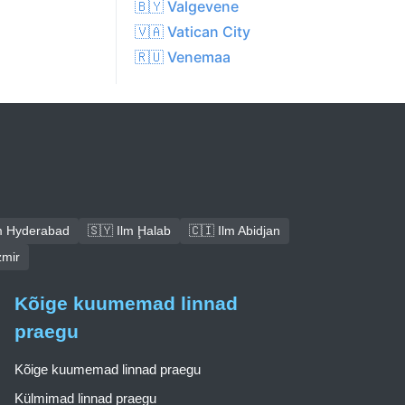
🇧🇾 Valgevene
🇻🇦 Vatican City
🇷🇺 Venemaa
lm Hyderabad
🇸🇾 Ilm Ḩalab
🇨🇮 Ilm Abidjan
zmir
Kõige kuumemad linnad
praegu
Kõige kuumemad linnad praegu
Külmimad linnad praegu