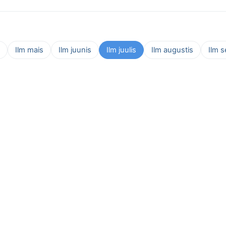
Ilm mais
Ilm juunis
Ilm juulis
Ilm augustis
Ilm 