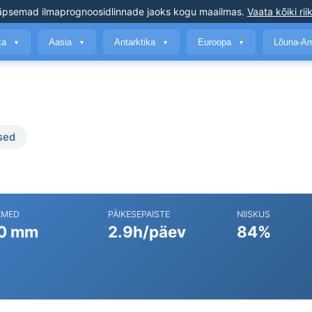
äpsemad ilmaprognoosid
linnade jaoks kogu maailmas
.
Vaata kõiki rii
ika
Aasia
Antarktika
Euroopa
Lõuna-A
▼
▼
▼
▼
sed
EMED
PÄIKESEPAISTE
NIISKUS
0 mm
2.9h/päev
84%