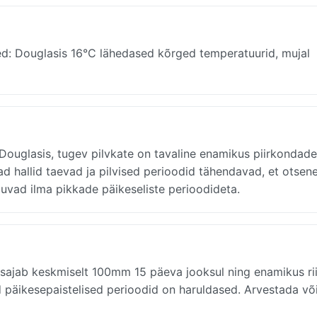
ed: Douglasis 16°C lähedased kõrged temperatuurid, mujal
 Douglasis, tugev pilvkate on tavaline enamikus piirkondade
d hallid taevad ja pilvised perioodid tähendavad, et otsen
uvad ilma pikkade päikeseliste perioodideta.
 sajab keskmiselt 100mm 15 päeva jooksul ning enamikus rii
 päikesepaistelised perioodid on haruldased. Arvestada võ