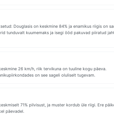
itsetud: Douglasis on keskmine 84% ja enamikus riigis on s
id tunduvalt kuumemaks ja isegi ööd pakuvad piiratud jah
eskmine 26 km/h, riik tervikuna on tuuline kogu päeva.
nikupiirkondades on see sageli oluliselt tugevam.
eskmiselt 71% pilvisust, ja muster kordub üle riigi. Ere päi
kel päevadel.