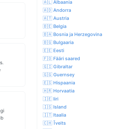
🇦🇱 Albaania
🇦🇩 Andorra
🇦🇹 Austria
🇧🇪 Belgia
🇧🇦 Bosnia ja Herzegovina
🇧🇬 Bulgaaria
🇪🇪 Eesti
🇫🇴 Fääri saared
s.
🇬🇮 Gibraltar
e
🇬🇬 Guernsey
🇪🇸 Hispaania
🇭🇷 Horvaatia
🇮🇪 Iiri
🇮🇸 Island
gi
🇮🇹 Itaalia
ib
🇨🇭 Ĩveits