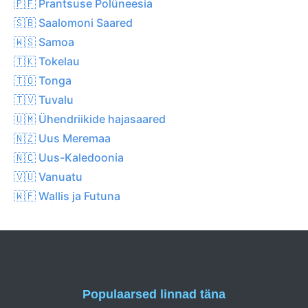
🇵🇫 Prantsuse Polüneesia
🇸🇧 Saalomoni Saared
🇼🇸 Samoa
🇹🇰 Tokelau
🇹🇴 Tonga
🇹🇻 Tuvalu
🇺🇲 Ühendriikide hajasaared
🇳🇿 Uus Meremaa
🇳🇨 Uus-Kaledoonia
🇻🇺 Vanuatu
🇼🇫 Wallis ja Futuna
Populaarsed linnad täna