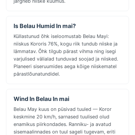
järgneb niiske kuumus.
Is Belau Humid In mai?
Küllastunud õhk iseloomustab Belau Mayi:
niiskus Kororis 76%, kogu riik tundub niiske ja
lämmatav. Õhk tilgub pärast vihma ning isegi
varjulised välialad tunduvad soojad ja niisked.
Planeeri siseruumides aega kõige niiskematel
pärastlõunatundidel.
Wind In Belau In mai
Belau May kuus on püsivad tuuled — Koror
keskmine 20 km/h, sarnased tuulised olud
enamikus piirkondades. Ranniku- ja avatud
sisemaalinnades on tuul sageli tugevam, eriti