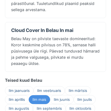
pärastlõunal. Tuuletundlikud plaanid peaksid
sellega arvestama.
Cloud Cover In Belau In mai
Belau May on pilviste taevaste domineeritud:
Koror keskmine pilvisus on 78%, sarnase halli
püsivusega üle riigi. Päevad tunduvad hämarad
ja pehme valgusega, pilvkate ei murdu
peaaegu üldse.
Teised kuud Belau
Ilm jaanuaris
Ilm veebruaris
Ilm märtsis
Ilm aprillis
Ilm mais
Ilm juunis
Ilm juulis
Ilm augustis
Ilm septembris
Ilm oktoobris