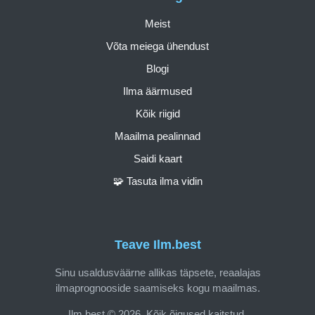
Meist
Võta meiega ühendust
Blogi
Ilma äärmused
Kõik riigid
Maailma pealinnad
Saidi kaart
🧩 Tasuta ilma vidin
Teave Ilm.best
Sinu usaldusväärne allikas täpsete, reaalajas
ilmaprognooside saamiseks kogu maailmas.
Ilm.best © 2026. Kõik õigused kaitstud.