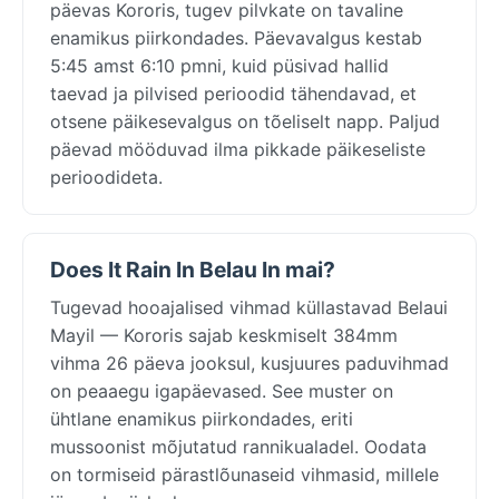
päevas Kororis, tugev pilvkate on tavaline
enamikus piirkondades. Päevavalgus kestab
5:45 amst 6:10 pmni, kuid püsivad hallid
taevad ja pilvised perioodid tähendavad, et
otsene päikesevalgus on tõeliselt napp. Paljud
päevad mööduvad ilma pikkade päikeseliste
perioodideta.
Does It Rain In Belau In mai?
Tugevad hooajalised vihmad küllastavad Belaui
Mayil — Kororis sajab keskmiselt 384mm
vihma 26 päeva jooksul, kusjuures paduvihmad
on peaaegu igapäevased. See muster on
ühtlane enamikus piirkondades, eriti
mussoonist mõjutatud rannikualadel. Oodata
on tormiseid pärastlõunaseid vihmasid, millele