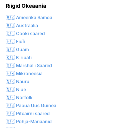
Riigid Okeaania
🇦🇸 Ameerika Samoa
🇦🇺 Austraalia
🇨🇰 Cooki saared
🇫🇯 FidĪi
🇬🇺 Guam
🇰🇮 Kiribati
🇲🇭 Marshalli Saared
🇫🇲 Mikroneesia
🇳🇷 Nauru
🇳🇺 Niue
🇳🇫 Norfolk
🇵🇬 Papua Uus Guinea
🇵🇳 Pitcairni saared
🇲🇵 Põhja-Mariaanid