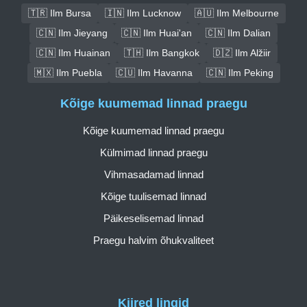
🇹🇷 Ilm Bursa
🇮🇳 Ilm Lucknow
🇦🇺 Ilm Melbourne
🇨🇳 Ilm Jieyang
🇨🇳 Ilm Huai'an
🇨🇳 Ilm Dalian
🇨🇳 Ilm Huainan
🇹🇭 Ilm Bangkok
🇩🇿 Ilm Alžiir
🇲🇽 Ilm Puebla
🇨🇺 Ilm Havanna
🇨🇳 Ilm Peking
Kõige kuumemad linnad praegu
Kõige kuumemad linnad praegu
Külmimad linnad praegu
Vihmasadamad linnad
Kõige tuulisemad linnad
Päikeselisemad linnad
Praegu halvim õhukvaliteet
Kiired lingid