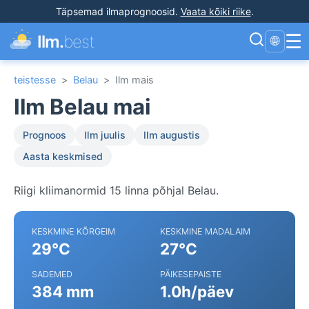
Täpsemad ilmaprognoosid
.
Vaata kõiki riike
.
☰
Ilm.
best
🌐
teistesse
>
Belau
>
Ilm mais
Ilm Belau mai
Prognoos
Ilm juulis
Ilm augustis
Aasta keskmised
Riigi kliimanormid 15 linna põhjal Belau.
KESKMINE KÕRGEIM
KESKMINE MADALAIM
29°C
27°C
SADEMED
PÄIKESEPAISTE
384 mm
1.0h/päev