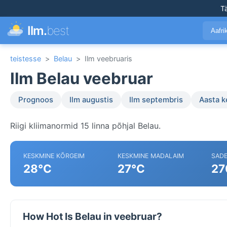
T
Ilm.
best
Aafr
teistesse
>
Belau
>
Ilm veebruaris
Ilm Belau veebruar
Prognoos
Ilm augustis
Ilm septembris
Aasta 
Riigi kliimanormid 15 linna põhjal Belau.
KESKMINE KÕRGEIM
KESKMINE MADALAIM
SAD
28°C
27°C
27
How Hot Is Belau in veebruar?