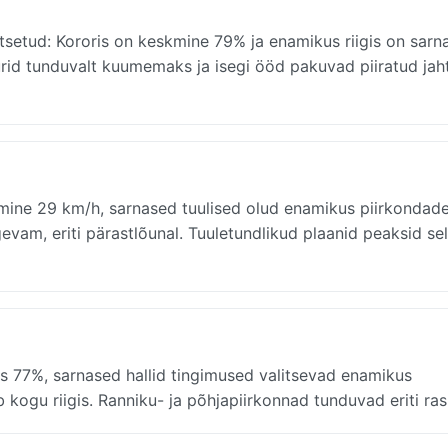
itsetud: Kororis on keskmine 79% ja enamikus riigis on sarn
id tunduvalt kuumemaks ja isegi ööd pakuvad piiratud jah
mine 29 km/h, sarnased tuulised olud enamikus piirkondade
evam, eriti pärastlõunal. Tuuletundlikud plaanid peaksid se
us 77%, sarnased hallid tingimused valitsevad enamikus
 kogu riigis. Ranniku- ja põhjapiirkonnad tunduvad eriti ra