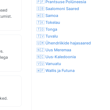
🇵🇫 Prantsuse Polüneesia
🇸🇧 Saalomoni Saared
ased
🇼🇸 Samoa
tumist.
🇹🇰 Tokelau
🇹🇴 Tonga
🇹🇻 Tuvalu
🇺🇲 Ühendriikide hajasaared
🇳🇿 Uus Meremaa
s.
🇳🇨 Uus-Kaledoonia
llega
🇻🇺 Vanuatu
🇼🇫 Wallis ja Futuna
sked.