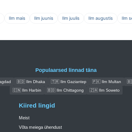
Ilm mais
Ilm juunis
Ilm juulis
Ilm augustis
Ilm 
Populaarsed linnad täna
Bagdad
🇧🇩 Ilm Dhaka
🇹🇷 Ilm Gaziantep
🇵🇰 Ilm Multan
🇧
🇨🇳 Ilm Harbin
🇧🇩 Ilm Chittagong
🇿🇦 Ilm Soweto
Kiired lingid
Meist
Võta meiega ühendust