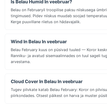
Is Belau Humid In veebruar?
Belau on Februaryil troopilise paksu niiskusega ümbr
tingimused. Pidev niiskus muudab soojad temperatuur
Kerge puuvillane riietus on hädavajalik.
Wind In Belau In veebruar
Belau February kuus on püsivad tuuled — Koror kesk
Ranniku- ja avatud sisemaalinnades on tuul sageli tug
arvestama.
Cloud Cover In Belau In veebruar
Tugev pilvkate katab Belau February: Koror on pilvis
piirkondades. Otsest päikest on harva ja muster püsib