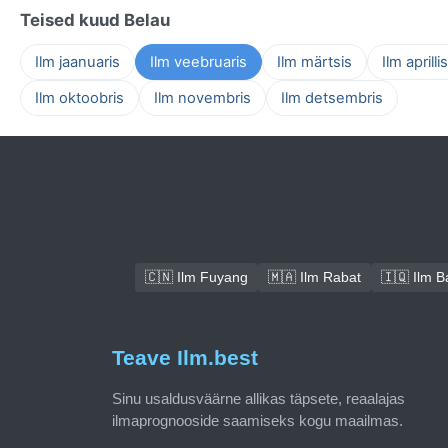
Teised kuud Belau
Ilm jaanuaris
Ilm veebruaris
Ilm märtsis
Ilm aprillis
Ilm oktoobris
Ilm novembris
Ilm detsembris
🇨🇳 Ilm Fuyang
🇲🇦 Ilm Rabat
🇮🇶 Ilm 
Teave Ilm.best
Sinu usaldusväärne allikas täpsete, reaalajas
ilmaprognooside saamiseks kogu maailmas.