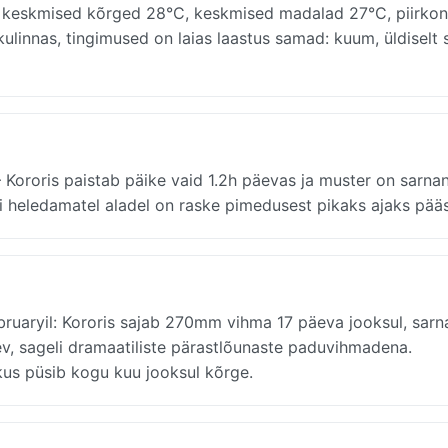
 — keskmised kõrged 28°C, keskmised madalad 27°C, piirkon
ulinnas, tingimused on laias laastus samad: kuum, üldiselt 
 Kororis paistab päike vaid 1.2h päevas ja muster on sarna
egi heledamatel aladel on raske pimedusest pikaks ajaks pää
uaryil: Kororis sajab 270mm vihma 17 päeva jooksul, sarn
ev, sageli dramaatiliste pärastlõunaste paduvihmadena.
skus püsib kogu kuu jooksul kõrge.