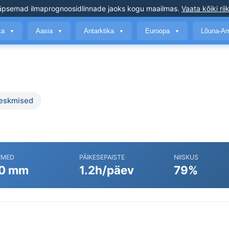
äpsemad ilmaprognoosid
linnade jaoks kogu maailmas
.
Vaata kõiki rii
ika
Aasia
Antarktika
Euroopa
Lõuna-A
▼
▼
▼
▼
keskmised
EMED
PÄIKESEPAISTE
NIISKUS
0 mm
1.2h/päev
79%