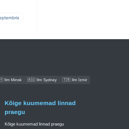
septembris
🇾 Ilm Minsk
🇦🇺 Ilm Sydney
🇹🇷 Ilm İzmir
Kõige kuumemad linnad
praegu
Kõige kuumemad linnad praegu