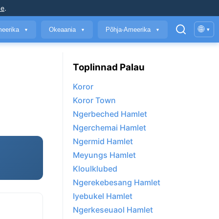
ke
.
🌐
meerika
Okeaania
Põhja-Ameerika
▾
▼
▼
▼
Toplinnad Palau
Koror
Koror Town
Ngerbeched Hamlet
Ngerchemai Hamlet
Ngermid Hamlet
Meyungs Hamlet
Kloulklubed
Ngerekebesang Hamlet
Iyebukel Hamlet
Ngerkeseuaol Hamlet