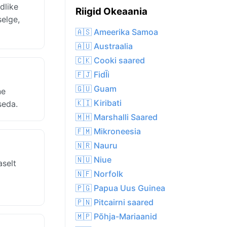
dlike
Riigid Okeaania
selge,
🇦🇸 Ameerika Samoa
🇦🇺 Austraalia
🇨🇰 Cooki saared
🇫🇯 FidĪi
🇬🇺 Guam
ne
🇰🇮 Kiribati
seda.
🇲🇭 Marshalli Saared
🇫🇲 Mikroneesia
🇳🇷 Nauru
🇳🇺 Niue
aselt
🇳🇫 Norfolk
🇵🇬 Papua Uus Guinea
🇵🇳 Pitcairni saared
🇲🇵 Põhja-Mariaanid