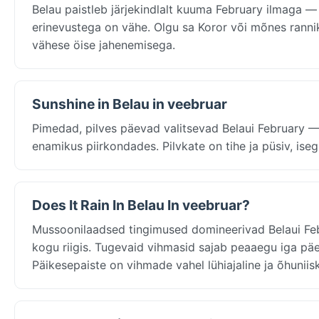
Belau paistleb järjekindlalt kuuma February ilmaga
erinevustega on vähe. Olgu sa Koror või mõnes rannik
vähese öise jahenemisega.
Sunshine in Belau in veebruar
Pimedad, pilves päevad valitsevad Belaui February —
enamikus piirkondades. Pilvkate on tihe ja püsiv, is
Does It Rain In Belau In veebruar?
Mussoonilaadsed tingimused domineerivad Belaui Febr
kogu riigis. Tugevaid vihmasid sajab peaaegu iga pä
Päikesepaiste on vihmade vahel lühiajaline ja õhunii