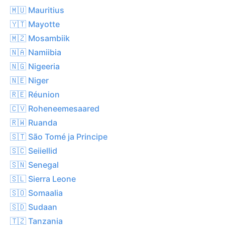
🇲🇺 Mauritius
🇾🇹 Mayotte
🇲🇿 Mosambiik
🇳🇦 Namiibia
🇳🇬 Nigeeria
🇳🇪 Niger
🇷🇪 Réunion
🇨🇻 Roheneemesaared
🇷🇼 Ruanda
🇸🇹 São Tomé ja Principe
🇸🇨 Seiiellid
🇸🇳 Senegal
🇸🇱 Sierra Leone
🇸🇴 Somaalia
🇸🇩 Sudaan
🇹🇿 Tanzania