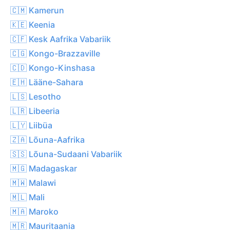
🇨🇲 Kamerun
🇰🇪 Keenia
🇨🇫 Kesk Aafrika Vabariik
🇨🇬 Kongo-Brazzaville
🇨🇩 Kongo-Kinshasa
🇪🇭 Lääne-Sahara
🇱🇸 Lesotho
🇱🇷 Libeeria
🇱🇾 Liibüa
🇿🇦 Lõuna-Aafrika
🇸🇸 Lõuna-Sudaani Vabariik
🇲🇬 Madagaskar
🇲🇼 Malawi
🇲🇱 Mali
🇲🇦 Maroko
🇲🇷 Mauritaania