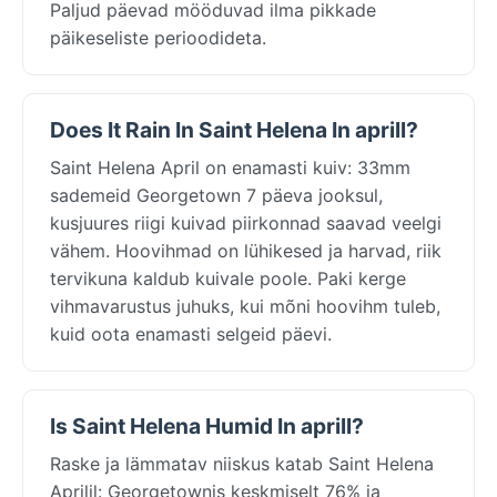
Paljud päevad mööduvad ilma pikkade
päikeseliste perioodideta.
Does It Rain In Saint Helena In aprill?
Saint Helena April on enamasti kuiv: 33mm
sademeid Georgetown 7 päeva jooksul,
kusjuures riigi kuivad piirkonnad saavad veelgi
vähem. Hoovihmad on lühikesed ja harvad, riik
tervikuna kaldub kuivale poole. Paki kerge
vihmavarustus juhuks, kui mõni hoovihm tuleb,
kuid oota enamasti selgeid päevi.
Is Saint Helena Humid In aprill?
Raske ja lämmatav niiskus katab Saint Helena
Aprilil: Georgetownis keskmiselt 76% ja