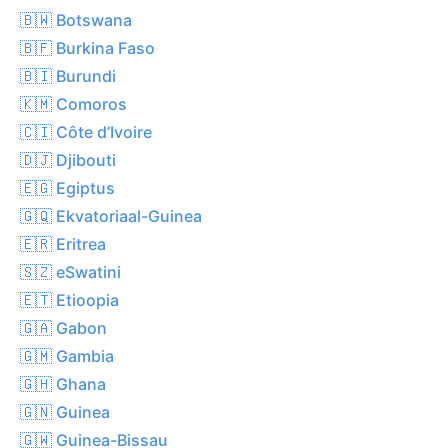
🇧🇼 Botswana
🇧🇫 Burkina Faso
🇧🇮 Burundi
🇰🇲 Comoros
🇨🇮 Côte d’Ivoire
🇩🇯 Djibouti
🇪🇬 Egiptus
🇬🇶 Ekvatoriaal-Guinea
🇪🇷 Eritrea
🇸🇿 eSwatini
🇪🇹 Etioopia
🇬🇦 Gabon
🇬🇲 Gambia
🇬🇭 Ghana
🇬🇳 Guinea
🇬🇼 Guinea-Bissau