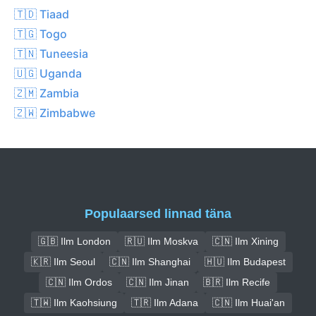
🇹🇩 Tiaad
🇹🇬 Togo
🇹🇳 Tuneesia
🇺🇬 Uganda
🇿🇲 Zambia
🇿🇼 Zimbabwe
Populaarsed linnad täna
🇬🇧 Ilm London
🇷🇺 Ilm Moskva
🇨🇳 Ilm Xining
🇰🇷 Ilm Seoul
🇨🇳 Ilm Shanghai
🇭🇺 Ilm Budapest
🇨🇳 Ilm Ordos
🇨🇳 Ilm Jinan
🇧🇷 Ilm Recife
🇹🇼 Ilm Kaohsiung
🇹🇷 Ilm Adana
🇨🇳 Ilm Huai'an