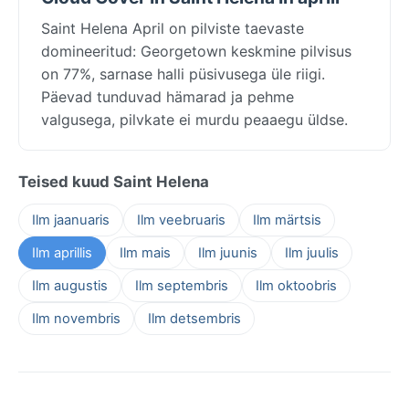
Saint Helena April on pilviste taevaste
domineeritud: Georgetown keskmine pilvisus
on 77%, sarnase halli püsivusega üle riigi.
Päevad tunduvad hämarad ja pehme
valgusega, pilvkate ei murdu peaaegu üldse.
Teised kuud Saint Helena
Ilm jaanuaris
Ilm veebruaris
Ilm märtsis
Ilm aprillis
Ilm mais
Ilm juunis
Ilm juulis
Ilm augustis
Ilm septembris
Ilm oktoobris
Ilm novembris
Ilm detsembris