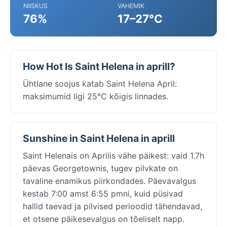
NIISKUS
VAHEMIK
76%
17–27°C
How Hot Is Saint Helena in aprill?
Ühtlane soojus katab Saint Helena April:
maksimumid ligi 25°C kõigis linnades.
Sunshine in Saint Helena in aprill
Saint Helenais on Aprilis vähe päikest: vaid 1.7h
päevas Georgetownis, tugev pilvkate on
tavaline enamikus piirkondades. Päevavalgus
kestab 7:00 amst 6:55 pmni, kuid püsivad
hallid taevad ja pilvised perioodid tähendavad,
et otsene päikesevalgus on tõeliselt napp.