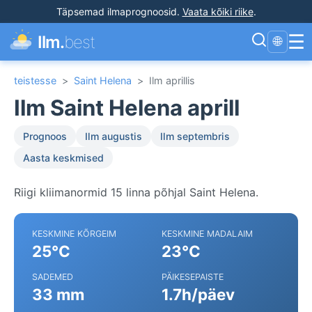
Täpsemad ilmaprognoosid
.
Vaata kõiki riike
.
☰
Ilm.
best
🌐
teistesse
>
Saint Helena
>
Ilm aprillis
Ilm Saint Helena aprill
Prognoos
Ilm augustis
Ilm septembris
Aasta keskmised
Riigi kliimanormid 15 linna põhjal Saint Helena.
KESKMINE KÕRGEIM
KESKMINE MADALAIM
25°C
23°C
SADEMED
PÄIKESEPAISTE
33 mm
1.7h/päev