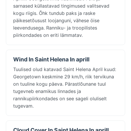
sarnased küllastavad tingimused valitsevad
kogu riigis. Õhk tundub paks ja raske
päikesetõusust loojanguni, vähese öise
leevendusega. Ranniku- ja troopilistes
piirkondades on eriti lämmatav.
Wind In Saint Helena In aprill
Tuulised olud katavad Saint Helena April kuud:
Georgetown keskmine 29 km/h, riik tervikuna
on tuuline kogu päeva. Pärastlõunane tuul
tugevneb enamikus linnades ja
rannikupiirkondades on see sageli oluliselt
tugevam.
Cloud Cover In Saint Helena In aprill