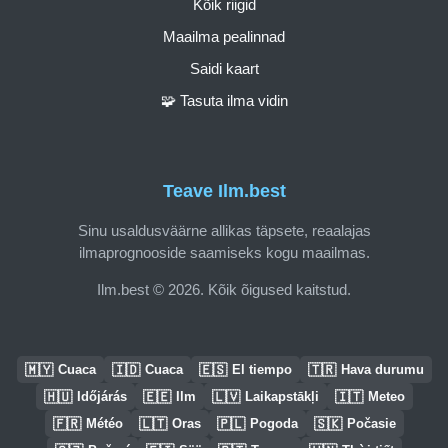
Kõik riigid
Maailma pealinnad
Saidi kaart
🧩 Tasuta ilma vidin
Teave Ilm.best
Sinu usaldusväärne allikas täpsete, reaalajas
ilmaprognooside saamiseks kogu maailmas.
Ilm.best © 2026. Kõik õigused kaitstud.
🇲🇾
🇮🇩
🇪🇸
🇹🇷
Cuaca
Cuaca
El tiempo
Hava durumu
🇭🇺
🇪🇪
🇱🇻
🇮🇹
Időjárás
Ilm
Laikapstākļi
Meteo
🇫🇷
🇱🇹
🇵🇱
🇸🇰
Météo
Oras
Pogoda
Počasie