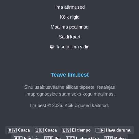
Ilma äärmused
Kõik riigid
Maailma pealinnad
Saidi kaart
🧩 Tasuta ilma vidin
Teave Ilm.best
Sinu usaldusväärne allikas täpsete, reaalajas
ilmaprognooside saamiseks kogu maailmas.
Ilm.best © 2026. Kõik õigused kaitstud.
🇲🇾
🇮🇩
🇪🇸
🇹🇷
Cuaca
Cuaca
El tiempo
Hava durumu
🇭🇺
🇪🇪
🇱🇻
🇮🇹
Időjárás
Ilm
Laikapstākļi
Meteo