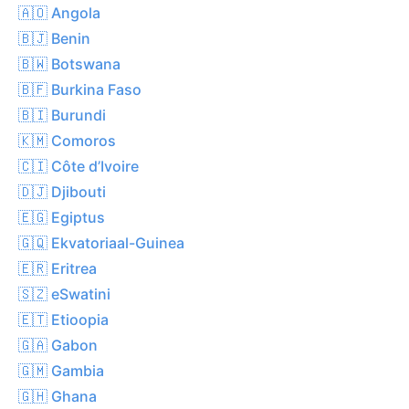
🇦🇴 Angola
🇧🇯 Benin
🇧🇼 Botswana
🇧🇫 Burkina Faso
🇧🇮 Burundi
🇰🇲 Comoros
🇨🇮 Côte d’Ivoire
🇩🇯 Djibouti
🇪🇬 Egiptus
🇬🇶 Ekvatoriaal-Guinea
🇪🇷 Eritrea
🇸🇿 eSwatini
🇪🇹 Etioopia
🇬🇦 Gabon
🇬🇲 Gambia
🇬🇭 Ghana