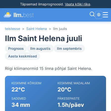
Täpsemad ilmaprognoosid
.
Vaata kõiki riike
.
☰
Ilm.
best
🌐
teistesse
>
Saint Helena
>
Ilm juulis
Ilm Saint Helena juuli
Prognoos
Ilm augustis
Ilm septembris
Aasta keskmised
Riigi kliimanormid 15 linna põhjal Saint Helena.
KESKMINE KÕRGEIM
KESKMINE MADALAIM
22°C
20°C
SADEMED
PÄIKESEPAISTE
34 mm
1.5h/päev