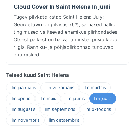
Cloud Cover In Saint Helena In juuli
Tugev pilvkate katab Saint Helena July:
Georgetown on pilvisus 76%, sarnased hallid
tingimused valitsevad enamikus piirkondades.
Otsest päikest on harva ja muster püsib kogu
riigis. Ranniku- ja põhjapiirkonnad tunduvad
eriti rasked.
Teised kuud Saint Helena
Ilm jaanuaris
Ilm veebruaris
Ilm märtsis
Ilm aprillis
Ilm mais
Ilm juunis
Ilm juulis
Ilm augustis
Ilm septembris
Ilm oktoobris
Ilm novembris
Ilm detsembris