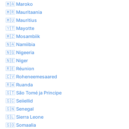
🇲🇦 Maroko
🇲🇷 Mauritaania
🇲🇺 Mauritius
🇾🇹 Mayotte
🇲🇿 Mosambiik
🇳🇦 Namiibia
🇳🇬 Nigeeria
🇳🇪 Niger
🇷🇪 Réunion
🇨🇻 Roheneemesaared
🇷🇼 Ruanda
🇸🇹 São Tomé ja Principe
🇸🇨 Seiiellid
🇸🇳 Senegal
🇸🇱 Sierra Leone
🇸🇴 Somaalia