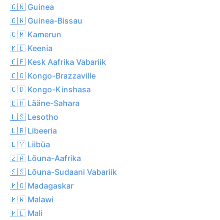
🇬🇳 Guinea
🇬🇼 Guinea-Bissau
🇨🇲 Kamerun
🇰🇪 Keenia
🇨🇫 Kesk Aafrika Vabariik
🇨🇬 Kongo-Brazzaville
🇨🇩 Kongo-Kinshasa
🇪🇭 Lääne-Sahara
🇱🇸 Lesotho
🇱🇷 Libeeria
🇱🇾 Liibüa
🇿🇦 Lõuna-Aafrika
🇸🇸 Lõuna-Sudaani Vabariik
🇲🇬 Madagaskar
🇲🇼 Malawi
🇲🇱 Mali