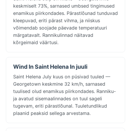
keskmiselt 73%, sarnased umbsed tingimused
enamikus piirkondades. Pärastlõunad tunduvad
kleepuvad, eriti pärast vihma, ja niiskus
võimendab soojade päevade temperatuuri
märgatavalt. Rannikulinnad näitavad
kõrgeimaid väärtusi.
Wind In Saint Helena In juuli
Saint Helena July kuus on püsivad tuuled —
Georgetown keskmine 32 km/h, sarnased
tuulised olud enamikus piirkondades. Ranniku-
ja avatud sisemaalinnades on tuul sageli
tugevam, eriti pärastlõunal. Tuuletundlikud
plaanid peaksid sellega arvestama.