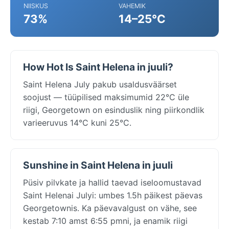
NIISKUS
VAHEMIK
73%
14–25°C
How Hot Is Saint Helena in juuli?
Saint Helena July pakub usaldusväärset
soojust — tüüpilised maksimumid 22°C üle
riigi, Georgetown on esinduslik ning piirkondlik
varieeruvus 14°C kuni 25°C.
Sunshine in Saint Helena in juuli
Püsiv pilvkate ja hallid taevad iseloomustavad
Saint Helenai Julyi: umbes 1.5h päikest päevas
Georgetownis. Ka päevavalgust on vähe, see
kestab 7:10 amst 6:55 pmni, ja enamik riigi