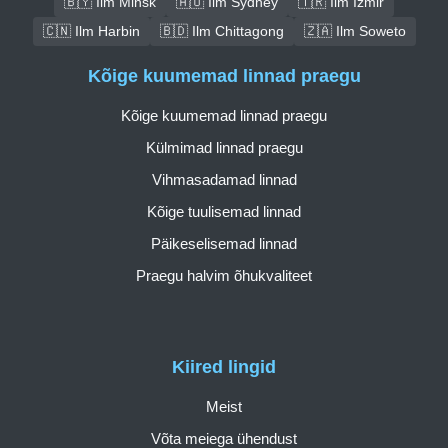
🇧🇾 Ilm Minsk
🇦🇺 Ilm Sydney
🇹🇷 Ilm İzmir
🇨🇳 Ilm Harbin
🇧🇩 Ilm Chittagong
🇿🇦 Ilm Soweto
Kõige kuumemad linnad praegu
Kõige kuumemad linnad praegu
Külmimad linnad praegu
Vihmasadamad linnad
Kõige tuulisemad linnad
Päikeselisemad linnad
Praegu halvim õhukvaliteet
Kiired lingid
Meist
Võta meiega ühendust