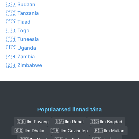
🇸🇩 Sudaan
🇹🇿 Tanzania
🇹🇩 Tiaad
🇹🇬 Togo
🇹🇳 Tuneesia
🇺🇬 Uganda
🇿🇲 Zambia
🇿🇼 Zimbabwe
Populaarsed linnad täna
🇨🇳 Ilm Fuyang
🇲🇦 Ilm Rabat
🇮🇶 Ilm Bagdad
🇧🇩 Ilm Dhaka
🇹🇷 Ilm Gaziantep
🇵🇰 Ilm Multan