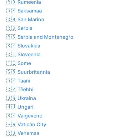
🇷🇴 Rumeenia
🇩🇪 Saksamaa
🇸🇲 San Marino
🇷🇸 Serbia
🇷🇸 Serbia and Montenegro
🇸🇰 Slovakkia
🇸🇮 Sloveenia
🇫🇮 Some
🇬🇧 Suurbritannia
🇩🇰 Taani
🇨🇿 Těehhi
🇺🇦 Ukraina
🇭🇺 Ungari
🇧🇾 Valgevene
🇻🇦 Vatican City
🇷🇺 Venemaa