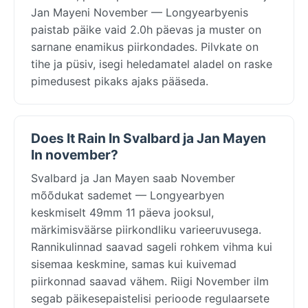
Jan Mayeni November — Longyearbyenis
paistab päike vaid 2.0h päevas ja muster on
sarnane enamikus piirkondades. Pilvkate on
tihe ja püsiv, isegi heledamatel aladel on raske
pimedusest pikaks ajaks pääseda.
Does It Rain In Svalbard ja Jan Mayen
In november?
Svalbard ja Jan Mayen saab November
mõõdukat sademet — Longyearbyen
keskmiselt 49mm 11 päeva jooksul,
märkimisväärse piirkondliku varieeruvusega.
Rannikulinnad saavad sageli rohkem vihma kui
sisemaa keskmine, samas kui kuivemad
piirkonnad saavad vähem. Riigi November ilm
segab päikesepaistelisi perioode regulaarsete