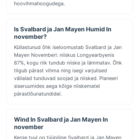
hoovihmahoogudega.
Is Svalbard ja Jan Mayen Humid In
november?
Küllastunud õhk iseloomustab Svalbard ja Jan
Mayen Novemberi: niiskus Longyearbyenis
87%, kogu riik tundub niiske ja lämmatav. Õhk
tilgub pärast vihma ning isegi varjulised
välialad tunduvad soojad ja niisked. Planeeri
siseruumides aega kõige niiskematel
pärastlõunatundidel.
Wind In Svalbard ja Jan Mayen In
november
Kerge tuul on tüüpiline Svalbard ja Jan Mayen