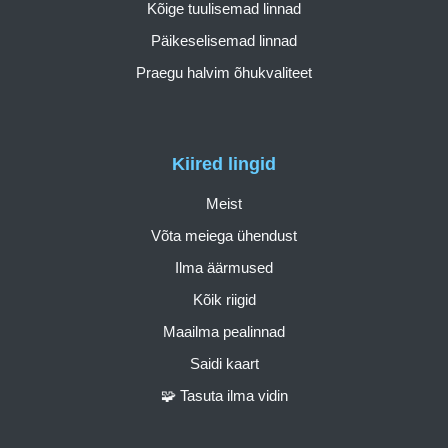
Kõige tuulisemad linnad
Päikeselisemad linnad
Praegu halvim õhukvaliteet
Kiired lingid
Meist
Võta meiega ühendust
Ilma äärmused
Kõik riigid
Maailma pealinnad
Saidi kaart
🧩 Tasuta ilma vidin