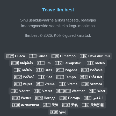
Teave Ilm.best
Sinu usaldusväärne allikas täpsete, reaalajas
ilmaprognooside saamiseks kogu maailmas.
Ilm.best © 2026. Kõik õigused kaitstud.
🇲🇾
🇮🇩
🇪🇸
🇹🇷
Cuaca
Cuaca
El tiempo
Hava durumu
🇭🇺
🇪🇪
🇱🇻
🇮🇹
Időjárás
Ilm
Laikapstākļi
Meteo
🇫🇷
🇱🇹
🇵🇱
🇸🇰
Météo
Oras
Pogoda
Počasie
🇨🇿
🇫🇮
🇵🇹
🇻🇳
Počasí
Sää
Tempo
Thời tiết
🇩🇰
🇷🇸
🇸🇮
🇷🇴
Vejret
Vreme
Vreme
Vremea
🇸🇪
🇳🇴
🇬🇧🇺🇸
🇳🇱
Vädret
Været
Weather
Weer
🇩🇪
🇺🇦
🇷🇺
🇸🇦
Wetter
Погода
Погода
الطقس
🇹🇭
🇯🇵
🇭🇰
🇹🇼
สภาพอากาศ
天気
天氣
天氣預報
🇰🇷
날씨