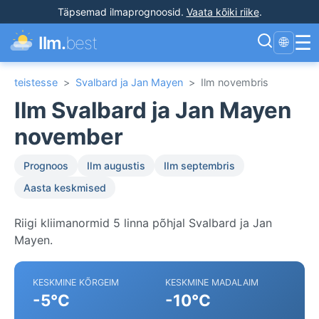
Täpsemad ilmaprognoosid
.
Vaata kõiki riike
.
☰
Ilm.
best
🌐
teistesse
>
Svalbard ja Jan Mayen
>
Ilm novembris
Ilm Svalbard ja Jan Mayen
november
Prognoos
Ilm augustis
Ilm septembris
Aasta keskmised
Riigi kliimanormid 5 linna põhjal Svalbard ja Jan
Mayen.
KESKMINE KÕRGEIM
KESKMINE MADALAIM
-5°C
-10°C