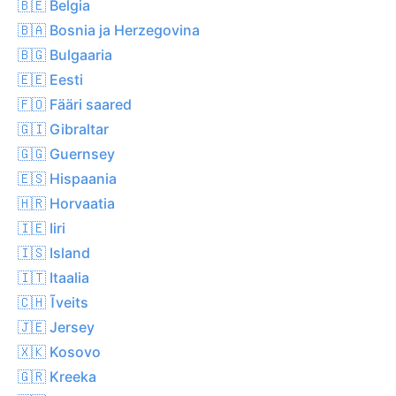
🇧🇪 Belgia
🇧🇦 Bosnia ja Herzegovina
🇧🇬 Bulgaaria
🇪🇪 Eesti
🇫🇴 Fääri saared
🇬🇮 Gibraltar
🇬🇬 Guernsey
🇪🇸 Hispaania
🇭🇷 Horvaatia
🇮🇪 Iiri
🇮🇸 Island
🇮🇹 Itaalia
🇨🇭 Ĩveits
🇯🇪 Jersey
🇽🇰 Kosovo
🇬🇷 Kreeka