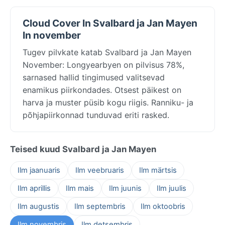
Cloud Cover In Svalbard ja Jan Mayen
In november
Tugev pilvkate katab Svalbard ja Jan Mayen
November: Longyearbyen on pilvisus 78%,
sarnased hallid tingimused valitsevad
enamikus piirkondades. Otsest päikest on
harva ja muster püsib kogu riigis. Ranniku- ja
põhjapiirkonnad tunduvad eriti rasked.
Teised kuud Svalbard ja Jan Mayen
Ilm jaanuaris
Ilm veebruaris
Ilm märtsis
Ilm aprillis
Ilm mais
Ilm juunis
Ilm juulis
Ilm augustis
Ilm septembris
Ilm oktoobris
Ilm novembris
Ilm detsembris