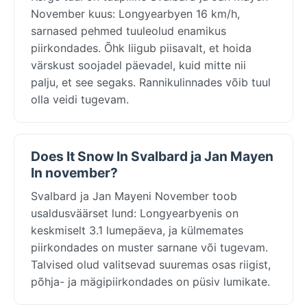
November kuus: Longyearbyen 16 km/h,
sarnased pehmed tuuleolud enamikus
piirkondades. Õhk liigub piisavalt, et hoida
värskust soojadel päevadel, kuid mitte nii
palju, et see segaks. Rannikulinnades võib tuul
olla veidi tugevam.
Does It Snow In Svalbard ja Jan Mayen
In november?
Svalbard ja Jan Mayeni November toob
usaldusväärset lund: Longyearbyenis on
keskmiselt 3.1 lumepäeva, ja külmemates
piirkondades on muster sarnane või tugevam.
Talvised olud valitsevad suuremas osas riigist,
põhja- ja mägipiirkondades on püsiv lumikate.