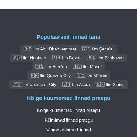
Populaarsed linnad täna
🇦🇪 Ilm Abu Dhabi emiraat
🇾🇪 Ilm Şana‘ā'
🇨🇳 Ilm Huainan
🇵🇭 Ilm Davao
🇵🇰 Ilm Peshawar
🇨🇳 Ilm Huai'an
🇮🇶 Ilm Mosul
🇵🇭 Ilm Quezon City
🇲🇽 Ilm México
🇵🇭 Ilm Caloocan City
🇬🇭 Ilm Accra
🇨🇳 Ilm Xining
Kõige kuumemad linnad praegu
Kõige kuumemad linnad praegu
Külmimad linnad praegu
Vihmasadamad linnad