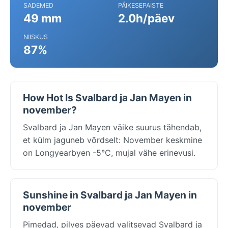
SADEMED
PÄIKESEPAISTE
49 mm
2.0h/päev
NIISKUS
87%
How Hot Is Svalbard ja Jan Mayen in
november?
Svalbard ja Jan Mayen väike suurus tähendab,
et külm jaguneb võrdselt: November keskmine
on Longyearbyen -5°C, mujal vähe erinevusi.
Sunshine in Svalbard ja Jan Mayen in
november
Pimedad, pilves päevad valitsevad Svalbard ja