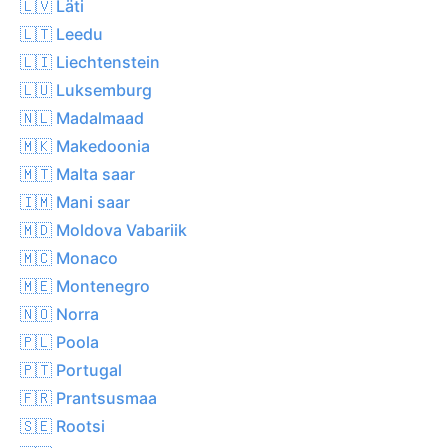
🇱🇻 Läti
🇱🇹 Leedu
🇱🇮 Liechtenstein
🇱🇺 Luksemburg
🇳🇱 Madalmaad
🇲🇰 Makedoonia
🇲🇹 Malta saar
🇮🇲 Mani saar
🇲🇩 Moldova Vabariik
🇲🇨 Monaco
🇲🇪 Montenegro
🇳🇴 Norra
🇵🇱 Poola
🇵🇹 Portugal
🇫🇷 Prantsusmaa
🇸🇪 Rootsi