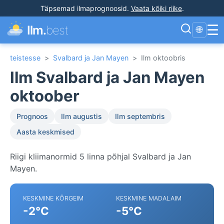
Täpsemad ilmaprognoosid
.
Vaata kõiki riike
.
☰
Ilm.
best
🌐
teistesse
>
Svalbard ja Jan Mayen
>
Ilm oktoobris
Ilm Svalbard ja Jan Mayen
oktoober
Prognoos
Ilm augustis
Ilm septembris
Aasta keskmised
Riigi kliimanormid 5 linna põhjal Svalbard ja Jan
Mayen.
KESKMINE KÕRGEIM
KESKMINE MADALAIM
-2°C
-5°C