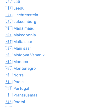
🇱🇻 Läti
🇱🇹 Leedu
🇱🇮 Liechtenstein
🇱🇺 Luksemburg
🇳🇱 Madalmaad
🇲🇰 Makedoonia
🇲🇹 Malta saar
🇮🇲 Mani saar
🇲🇩 Moldova Vabariik
🇲🇨 Monaco
🇲🇪 Montenegro
🇳🇴 Norra
🇵🇱 Poola
🇵🇹 Portugal
🇫🇷 Prantsusmaa
🇸🇪 Rootsi