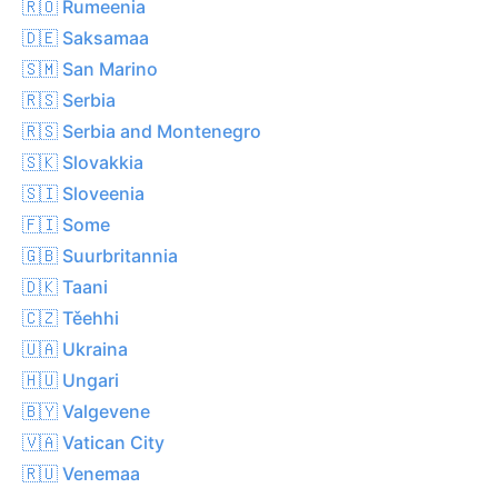
🇷🇴 Rumeenia
🇩🇪 Saksamaa
🇸🇲 San Marino
🇷🇸 Serbia
🇷🇸 Serbia and Montenegro
🇸🇰 Slovakkia
🇸🇮 Sloveenia
🇫🇮 Some
🇬🇧 Suurbritannia
🇩🇰 Taani
🇨🇿 Těehhi
🇺🇦 Ukraina
🇭🇺 Ungari
🇧🇾 Valgevene
🇻🇦 Vatican City
🇷🇺 Venemaa