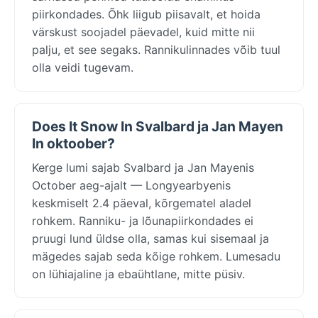
piirkondades. Õhk liigub piisavalt, et hoida
värskust soojadel päevadel, kuid mitte nii
palju, et see segaks. Rannikulinnades võib tuul
olla veidi tugevam.
Does It Snow In Svalbard ja Jan Mayen
In oktoober?
Kerge lumi sajab Svalbard ja Jan Mayenis
October aeg-ajalt — Longyearbyenis
keskmiselt 2.4 päeval, kõrgematel aladel
rohkem. Ranniku- ja lõunapiirkondades ei
pruugi lund üldse olla, samas kui sisemaal ja
mägedes sajab seda kõige rohkem. Lumesadu
on lühiajaline ja ebaühtlane, mitte püsiv.