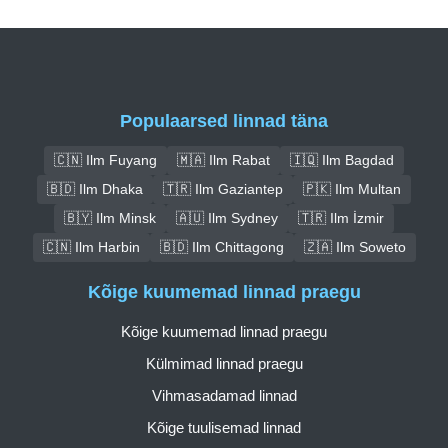
Populaarsed linnad täna
🇨🇳 Ilm Fuyang
🇲🇦 Ilm Rabat
🇮🇶 Ilm Bagdad
🇧🇩 Ilm Dhaka
🇹🇷 Ilm Gaziantep
🇵🇰 Ilm Multan
🇧🇾 Ilm Minsk
🇦🇺 Ilm Sydney
🇹🇷 Ilm İzmir
🇨🇳 Ilm Harbin
🇧🇩 Ilm Chittagong
🇿🇦 Ilm Soweto
Kõige kuumemad linnad praegu
Kõige kuumemad linnad praegu
Külmimad linnad praegu
Vihmasadamad linnad
Kõige tuulisemad linnad