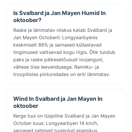
Is Svalbard ja Jan Mayen Humid In
oktoober?
Raske ja lämmatav niiskus katab Svalbard ja
Jan Mayen Octoberil: Longyearbyenis
keskmiselt 86% ja sarnased küllastavad
tingimused valitsevad kogu riigis. Õhk tundub
paks ja raske päikesetõusust loojanguni,
vähese öise leevendusega. Ranniku- ja
troopilistes piirkondades on eriti lämmatav.
Wind In Svalbard ja Jan Mayen In
oktoober
Kerge tuul on tüüpiline Svalbard ja Jan Mayen
October kuus: Longyearbyen 14 km/h,
sarnased pehmed tuuleolud enamikus