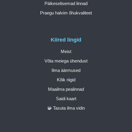
Päikeselisemad linnad
Praegu halvim õhukvaliteet
Kiired lingid
Meist
Võta meiega ühendust
Ilma äärmused
Kõik riigid
Maailma pealinnad
Saidi kaart
🧩 Tasuta ilma vidin