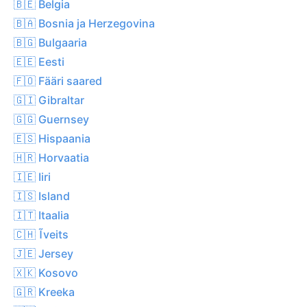
🇧🇪 Belgia
🇧🇦 Bosnia ja Herzegovina
🇧🇬 Bulgaaria
🇪🇪 Eesti
🇫🇴 Fääri saared
🇬🇮 Gibraltar
🇬🇬 Guernsey
🇪🇸 Hispaania
🇭🇷 Horvaatia
🇮🇪 Iiri
🇮🇸 Island
🇮🇹 Itaalia
🇨🇭 Ĩveits
🇯🇪 Jersey
🇽🇰 Kosovo
🇬🇷 Kreeka