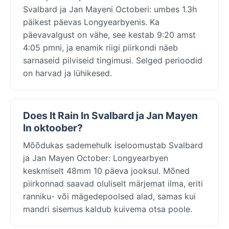
Svalbard ja Jan Mayeni Octoberi: umbes 1.3h
päikest päevas Longyearbyenis. Ka
päevavalgust on vähe, see kestab 9:20 amst
4:05 pmni, ja enamik riigi piirkondi näeb
sarnaseid pilviseid tingimusi. Selged perioodid
on harvad ja lühikesed.
Does It Rain In Svalbard ja Jan Mayen
In oktoober?
Mõõdukas sademehulk iseloomustab Svalbard
ja Jan Mayen October: Longyearbyen
keskmiselt 48mm 10 päeva jooksul. Mõned
piirkonnad saavad oluliselt märjemat ilma, eriti
ranniku- või mägedepoolsed alad, samas kui
mandri sisemus kaldub kuivema otsa poole.