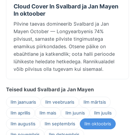
Cloud Cover In Svalbard ja Jan Mayen
In oktoober
Pilvine taevas domineerib Svalbard ja Jan
Mayen October — Longyearbyenis 74%
pilvisust, sarnaste pilviste tingimustega
enamikus piirkondades. Otsene päike on
ebaühtlane ja katkendlik; oota halli perioode
lühikeste heledate hetkedega. Rannikualadel
võib pilvisus olla tugevam kui sisemaal.
Teised kuud Svalbard ja Jan Mayen
Ilm jaanuaris
Ilm veebruaris
Ilm märtsis
Ilm aprillis
Ilm mais
Ilm juunis
Ilm juulis
Ilm augustis
Ilm septembris
Ilm oktoobris
Ilm novembris
Ilm detsembris