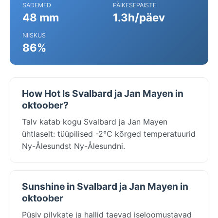
SADEMED
PÄIKESEPAISTE
48 mm
1.3h/päev
NIISKUS
86%
How Hot Is Svalbard ja Jan Mayen in
oktoober?
Talv katab kogu Svalbard ja Jan Mayen
ühtlaselt: tüüpilised -2°C kõrged temperatuurid
Ny-Ålesundst Ny-Ålesundni.
Sunshine in Svalbard ja Jan Mayen in
oktoober
Püsiv pilvkate ja hallid taevad iseloomustavad