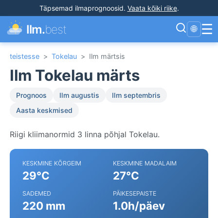
Täpsemad ilmaprognoosid
.
Vaata kõiki riike
.
☰
Ilm.
best
🌐
teistesse
>
Tokelau
>
Ilm märtsis
Ilm Tokelau märts
Prognoos
Ilm augustis
Ilm septembris
Aasta keskmised
Riigi kliimanormid 3 linna põhjal Tokelau.
KESKMINE KÕRGEIM
KESKMINE MADALAIM
29°C
27°C
SADEMED
PÄIKESEPAISTE
220 mm
1.0h/päev