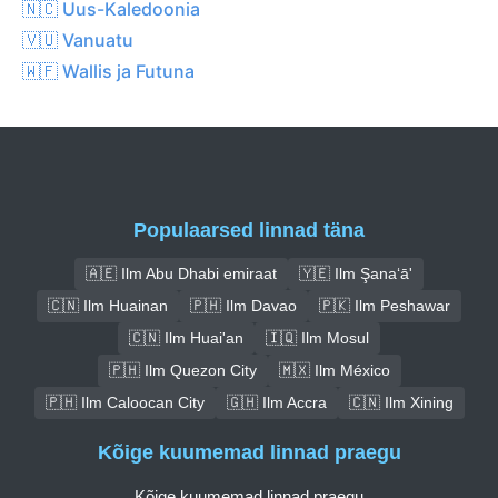
🇳🇨 Uus-Kaledoonia
🇻🇺 Vanuatu
🇼🇫 Wallis ja Futuna
Populaarsed linnad täna
🇦🇪 Ilm Abu Dhabi emiraat
🇾🇪 Ilm Şana‘ā'
🇨🇳 Ilm Huainan
🇵🇭 Ilm Davao
🇵🇰 Ilm Peshawar
🇨🇳 Ilm Huai'an
🇮🇶 Ilm Mosul
🇵🇭 Ilm Quezon City
🇲🇽 Ilm México
🇵🇭 Ilm Caloocan City
🇬🇭 Ilm Accra
🇨🇳 Ilm Xining
Kõige kuumemad linnad praegu
Kõige kuumemad linnad praegu