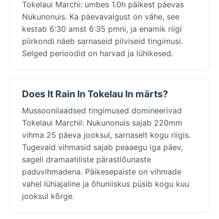
Tokelaui Marchi: umbes 1.0h päikest päevas
Nukunonuis. Ka päevavalgust on vähe, see
kestab 6:30 amst 6:35 pmni, ja enamik riigi
piirkondi näeb sarnaseid pilviseid tingimusi.
Selged perioodid on harvad ja lühikesed.
Does It Rain In Tokelau In märts?
Mussoonilaadsed tingimused domineerivad
Tokelaui Marchil: Nukunonuis sajab 220mm
vihma 25 päeva jooksul, sarnaselt kogu riigis.
Tugevaid vihmasid sajab peaaegu iga päev,
sageli dramaatiliste pärastlõunaste
paduvihmadena. Päikesepaiste on vihmade
vahel lühiajaline ja õhuniiskus püsib kogu kuu
jooksul kõrge.