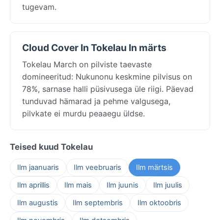
tugevam.
Cloud Cover In Tokelau In märts
Tokelau March on pilviste taevaste
domineeritud: Nukunonu keskmine pilvisus on
78%, sarnase halli püsivusega üle riigi. Päevad
tunduvad hämarad ja pehme valgusega,
pilvkate ei murdu peaaegu üldse.
Teised kuud Tokelau
Ilm jaanuaris
Ilm veebruaris
Ilm märtsis
Ilm aprillis
Ilm mais
Ilm juunis
Ilm juulis
Ilm augustis
Ilm septembris
Ilm oktoobris