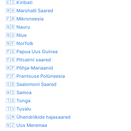
🇰🇮 Kiribati
🇲🇭 Marshalli Saared
🇫🇲 Mikroneesia
🇳🇷 Nauru
🇳🇺 Niue
🇳🇫 Norfolk
🇵🇬 Papua Uus Guinea
🇵🇳 Pitcairni saared
🇲🇵 Põhja-Mariaanid
🇵🇫 Prantsuse Polüneesia
🇸🇧 Saalomoni Saared
🇼🇸 Samoa
🇹🇴 Tonga
🇹🇻 Tuvalu
🇺🇲 Ühendriikide hajasaared
🇳🇿 Uus Meremaa