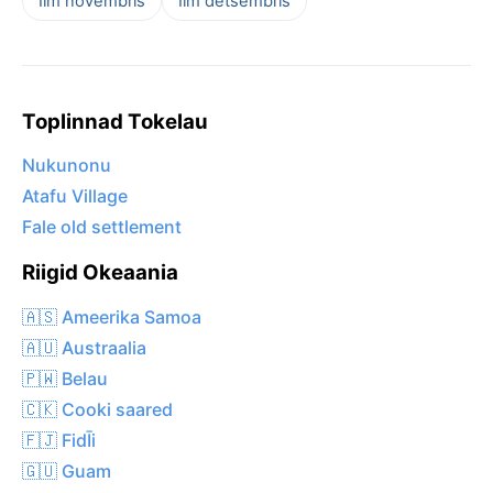
Ilm novembris
Ilm detsembris
Toplinnad Tokelau
Nukunonu
Atafu Village
Fale old settlement
Riigid Okeaania
🇦🇸 Ameerika Samoa
🇦🇺 Austraalia
🇵🇼 Belau
🇨🇰 Cooki saared
🇫🇯 FidĪi
🇬🇺 Guam