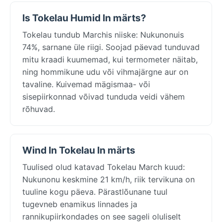
Is Tokelau Humid In märts?
Tokelau tundub Marchis niiske: Nukunonuis
74%, sarnane üle riigi. Soojad päevad tunduvad
mitu kraadi kuumemad, kui termometer näitab,
ning hommikune udu või vihmajärgne aur on
tavaline. Kuivemad mägismaa- või
sisepiirkonnad võivad tunduda veidi vähem
rõhuvad.
Wind In Tokelau In märts
Tuulised olud katavad Tokelau March kuud:
Nukunonu keskmine 21 km/h, riik tervikuna on
tuuline kogu päeva. Pärastlõunane tuul
tugevneb enamikus linnades ja
rannikupiirkondades on see sageli oluliselt