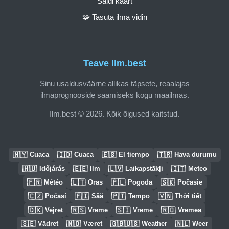
Saidi kaart
🧩 Tasuta ilma vidin
Teave Ilm.best
Sinu usaldusväärne allikas täpsete, reaalajas
ilmaprognooside saamiseks kogu maailmas.
Ilm.best © 2026. Kõik õigused kaitstud.
🇲🇾
🇮🇩
🇪🇸
🇹🇷
Cuaca
Cuaca
El tiempo
Hava durumu
🇭🇺
🇪🇪
🇱🇻
🇮🇹
Időjárás
Ilm
Laikapstākļi
Meteo
🇫🇷
🇱🇹
🇵🇱
🇸🇰
Météo
Oras
Pogoda
Počasie
🇨🇿
🇫🇮
🇵🇹
🇻🇳
Počasí
Sää
Tempo
Thời tiết
🇩🇰
🇷🇸
🇸🇮
🇷🇴
Vejret
Vreme
Vreme
Vremea
🇸🇪
🇳🇴
🇬🇧🇺🇸
🇳🇱
Vädret
Været
Weather
Weer