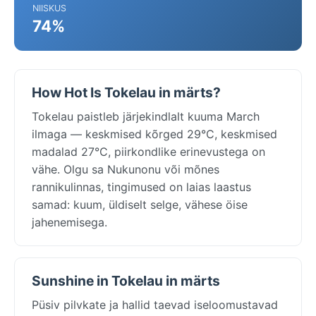
NIISKUS
74%
How Hot Is Tokelau in märts?
Tokelau paistleb järjekindlalt kuuma March
ilmaga — keskmised kõrged 29°C, keskmised
madalad 27°C, piirkondlike erinevustega on
vähe. Olgu sa Nukunonu või mõnes
rannikulinnas, tingimused on laias laastus
samad: kuum, üldiselt selge, vähese öise
jahenemisega.
Sunshine in Tokelau in märts
Püsiv pilvkate ja hallid taevad iseloomustavad